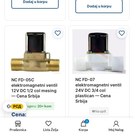
Dodaj u korpu
Dodaj u korpu
NC FD-07
NC FD-05C
elektromagnetni ventil
elektromagnetni ventil
24V DC 3/4 col
12V DC 1/2 col mesing
plastican — Cena
— Cena Srbija
Srbija
💱
Na lageru
20+ kom
РСД
Na upit
Cena:
Cena:
2,700
.00
RSD
0
1,400
.00
RSD
Prodavnica
Lista Želja
Korpa
Moj Nalog
Dodaj u korpu