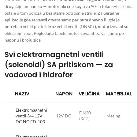
drugačiju mehaniku — motor okrene kuglu za 90° u toku 5–8 s, i ona
ostaje u tom položaju bez stalne potrošnje struje. Za
ugradne
aplikacije gde se ventil otvara samo par puta dnevno
ili gde je
potreban veliki protok kroz veliki ventil (DN50+), motorizovani su
efikasniji izbor. Pogledajte tabelu motorizovanih za varijante po
naponu i broju žica.
Svi elektromagnetni ventili
(solenoidi) SA pritiskom — za
vodovod i hidrofor
NAZIV
NAPON
VELIČINA
MATERIJAL
Elektromagnetni
DN20
ventil 3/4 12V
12V DC
Mesing
(3/4″)
DC NC FD-103
Elektromagnetni