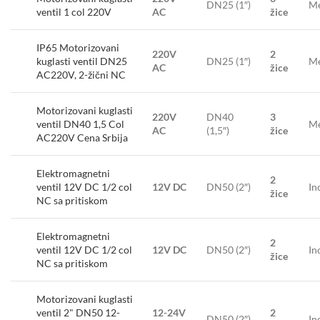
DN25 (1″)
Me
ventil 1 col 220V
AC
žice
IP65 Motorizovani
220V
2
kuglasti ventil DN25
DN25 (1″)
Me
AC
žice
AC220V, 2-žični NC
Motorizovani kuglasti
220V
DN40
3
ventil DN40 1,5 Col
Me
AC
(1,5″)
žice
AC220V Cena Srbija
Elektromagnetni
2
ventil 12V DC 1/2 col
12V DC
DN50 (2″)
In
žice
NC sa pritiskom
Elektromagnetni
2
ventil 12V DC 1/2 col
12V DC
DN50 (2″)
In
žice
NC sa pritiskom
Motorizovani kuglasti
ventil 2" DN50 12-
12-24V
2
DN50 (2″)
In