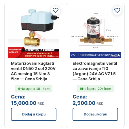
Motorizovani kuglasti
Elektromagnetni ventil
ventil DN50 2 col 220V
za zavarivanje TIG
AC mesing 15 N·m 3
(Argon) 24V AC VZ1.5
žice — Cena Srbija
— Cena Srbija
Na lageru
10+ kom
Na lageru
20+ kom
Cena:
Cena:
15,000
.00
2,500
.00
RSD
RSD
Dodaj u korpu
Dodaj u korpu