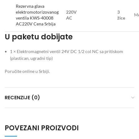
Rezervna glava
elektromotorizovanog
220V
3
Me
ventila KWS-40008
AC
žice
AC220V Cena Srbija
U paketu dobijate
1 × Elektromagnetni ventil 24V DC 1/2 col NC sa pritiskom
(plastican, ugradni tip)
Poručite online u Srbiji.
RECENZIJE (0)
POVEZANI PROIZVODI