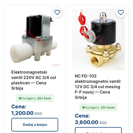
Elektromagnetski
NC FD-103
ventil 220V AC 3/4 col
elektromagnetni ventil
plastican — Cena
12V DC 3/4 col mesing
Srbija
F-F navoj — Cena
Srbija
Na lageru
20+ kom
Cena:
Na lageru
10+ kom
1,200
.00
RSD
Cena:
3,600
.00
RSD
Dodaj u korpu