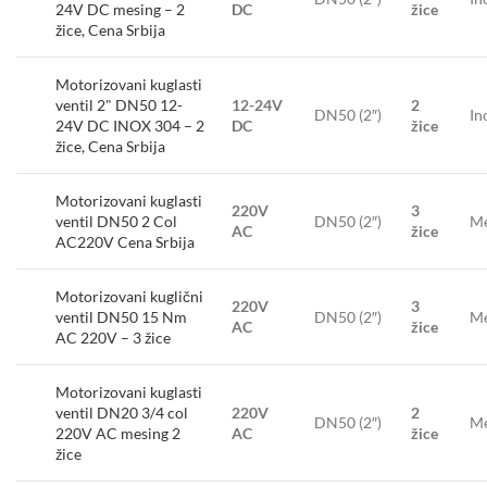
24V DC mesing – 2
DC
žice
žice, Cena Srbija
Motorizovani kuglasti
ventil 2" DN50 12-
12-24V
2
DN50 (2″)
In
24V DC INOX 304 – 2
DC
žice
žice, Cena Srbija
Motorizovani kuglasti
220V
3
ventil DN50 2 Col
DN50 (2″)
Me
AC
žice
AC220V Cena Srbija
Motorizovani kuglični
220V
3
ventil DN50 15 Nm
DN50 (2″)
Me
AC
žice
AC 220V – 3 žice
Motorizovani kuglasti
ventil DN20 3/4 col
220V
2
DN50 (2″)
Me
220V AC mesing 2
AC
žice
žice