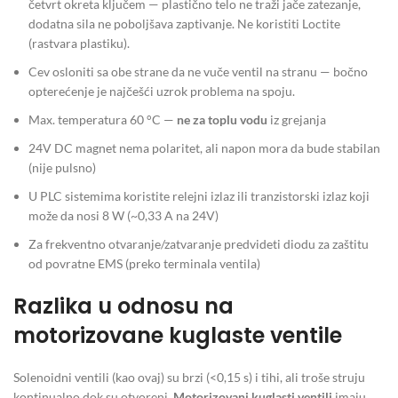
četvrt okreta ključem — plastično telo ne traži jače zatezanje,
dodatna sila ne poboljšava zaptivanje. Ne koristiti Loctite
(rastvara plastiku).
Cev osloniti sa obe strane da ne vuče ventil na stranu — bočno
opterećenje je najčešći uzrok problema na spoju.
Max. temperatura 60 °C —
ne za toplu vodu
iz grejanja
24V DC magnet nema polaritet, ali napon mora da bude stabilan
(nije pulsno)
U PLC sistemima koristite relejni izlaz ili tranzistorski izlaz koji
može da nosi 8 W (~0,33 A na 24V)
Za frekventno otvaranje/zatvaranje predvideti diodu za zaštitu
od povratne EMS (preko terminala ventila)
Razlika u odnosu na
motorizovane kuglaste ventile
Solenoidni ventili (kao ovaj) su brzi (<0,15 s) i tihi, ali troše struju
kontinualno dok su otvoreni.
Motorizovani kuglasti ventili
imaju