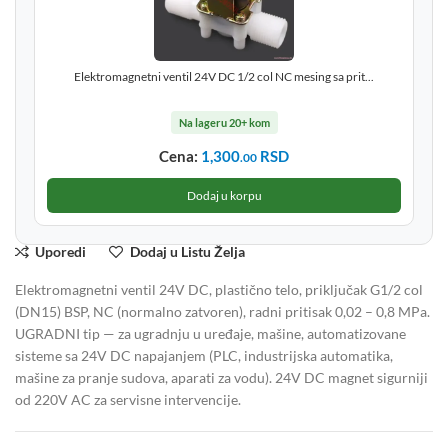
Elektromagnetni ventil 24V DC 1/2 col NC mesing sa prit...
Na lageru 20+ kom
Cena:
1,300
RSD
.00
Dodaj u korpu
Uporedi
Dodaj u Listu Želja
Elektromagnetni ventil 24V DC, plastično telo, priključak G1/2 col
(DN15) BSP, NC (normalno zatvoren), radni pritisak 0,02 – 0,8 MPa.
UGRADNI tip — za ugradnju u uređaje, mašine, automatizovane
sisteme sa 24V DC napajanjem (PLC, industrijska automatika,
mašine za pranje sudova, aparati za vodu). 24V DC magnet sigurniji
od 220V AC za servisne intervencije.