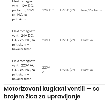
Elektromagnetni
ventil 12V DC,
prohrom, G1/2
12V DC
DN50 (2″)
Inox/Prohrom
col NC, sa
pritiskom
Elektromagnetni
ventil 24V DC,
G1/2 col NC, sa
24V DC
DN50 (2″)
Plastika
pritiskom +
bakarni filter
Elektromagnetni
ventil 220V AC,
220V
G1/2 col NC, sa
DN50 (2″)
Plastika
AC
pritiskom +
bakarni filter
Motorizovani kuglasti ventili — sa
brojem žica za upravljanje