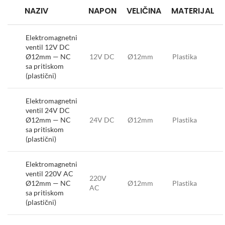
NAZIV
NAPON
VELIČINA
MATERIJAL
Elektromagnetni
ventil 12V DC
Ø12mm — NC
12V DC
Ø12mm
Plastika
sa pritiskom
(plastični)
Elektromagnetni
ventil 24V DC
Ø12mm — NC
24V DC
Ø12mm
Plastika
sa pritiskom
(plastični)
Elektromagnetni
ventil 220V AC
220V
Ø12mm — NC
Ø12mm
Plastika
AC
sa pritiskom
(plastični)