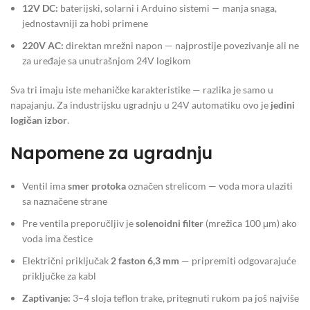
12V DC:
baterijski, solarni i Arduino sistemi — manja snaga,
jednostavniji za hobi primene
220V AC:
direktan mrežni napon — najprostije povezivanje ali ne
za uređaje sa unutrašnjom 24V logikom
Sva tri imaju iste mehaničke karakteristike — razlika je samo u
napajanju. Za industrijsku ugradnju u 24V automatiku ovo je
jedini
logičan izbor
.
Napomene za ugradnju
Ventil ima
smer protoka
označen strelicom — voda mora ulaziti
sa naznačene strane
Pre ventila preporučljiv je
solenoidni filter
(mrežica 100 μm) ako
voda ima čestice
Električni priključak
2 faston 6,3 mm
— pripremiti odgovarajuće
priključke za kabl
Zaptivanje:
3–4 sloja teflon trake, pritegnuti rukom pa još najviše