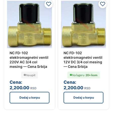
NC FD-102
NC FD-102
elektromagnetni ventil
elektromagnetni ventil
220V AC 3/4 col
12V DC 3/4 col mesing
mesing — Cena Srbija
— Cena Srbija
Na upit
Na lageru
20+ kom
Cena:
Cena:
2,200
.00
2,200
.00
RSD
RSD
Dodaj u korpu
Dodaj u korpu