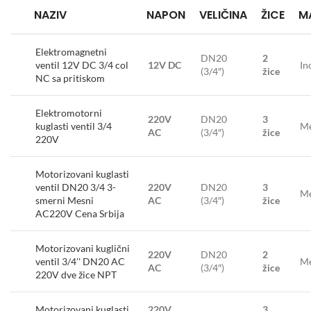
NAZIV
NAPON
VELIČINA
ŽICE
M
Elektromagnetni
DN20
2
ventil 12V DC 3/4 col
12V DC
In
(3/4″)
žice
NC sa pritiskom
Elektromotorni
220V
DN20
3
kuglasti ventil 3/4
Me
AC
(3/4″)
žice
220V
Motorizovani kuglasti
ventil DN20 3/4 3-
220V
DN20
3
Me
smerni Mesni
AC
(3/4″)
žice
AC220V Cena Srbija
Motorizovani kuglični
220V
DN20
2
ventil 3/4'' DN20 AC
Me
AC
(3/4″)
žice
220V dve žice NPT
Motorizovani kuglasti
220V
3