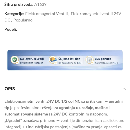
Šifra proizvoda:
A1639
Kategorije:
Elektromagnetni Ventili
,
Elektromagnetni ventili 24V
DC
,
Popularno
Podeli:
OPIS
Elektromagnetni ventil 24V DC 1/2 col NC sa pritiskom — ugradni
tip
je profesionalno rešenje za
ugradnju u uređaje, mašine i
automatizovane sisteme
sa 24V DC kontrolnim naponom.
„Ugradni“
označava primenu — ventil je dimenzionisan za diskretnu
integraciju u industrijska postrojenja (mašine za pranje, aparati za