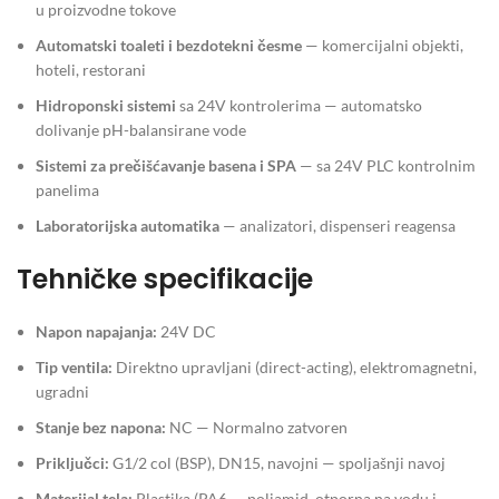
u proizvodne tokove
Automatski toaleti i bezdotekni česme
— komercijalni objekti,
hoteli, restorani
Hidroponski sistemi
sa 24V kontrolerima — automatsko
dolivanje pH-balansirane vode
Sistemi za prečišćavanje basena i SPA
— sa 24V PLC kontrolnim
panelima
Laboratorijska automatika
— analizatori, dispenseri reagensa
Tehničke specifikacije
Napon napajanja:
24V DC
Tip ventila:
Direktno upravljani (direct-acting), elektromagnetni,
ugradni
Stanje bez napona:
NC — Normalno zatvoren
Priključci:
G1/2 col (BSP), DN15, navojni — spoljašnji navoj
Materijal tela:
Plastika (PA6 — poliamid, otporna na vodu i