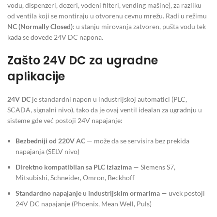
vodu, dispenzeri, dozeri, vodeni filteri, vending mašine), za razliku
od ventila koji se montiraju u otvorenu cevnu mrežu. Radi u režimu
NC (Normally Closed)
: u stanju mirovanja zatvoren, pušta vodu tek
kada se dovede 24V DC napona.
Zašto 24V DC za ugradne
aplikacije
24V DC
je standardni napon u industrijskoj automatici (PLC,
SCADA, signalni nivo), tako da je ovaj ventil idealan za ugradnju u
sisteme gde već postoji 24V napajanje:
Bezbedniji od 220V AC
— može da se servisira bez prekida
napajanja (SELV nivo)
Direktno kompatibilan sa PLC izlazima
— Siemens S7,
Mitsubishi, Schneider, Omron, Beckhoff
Standardno napajanje u industrijskim ormarima
— uvek postoji
24V DC napajanje (Phoenix, Mean Well, Puls)