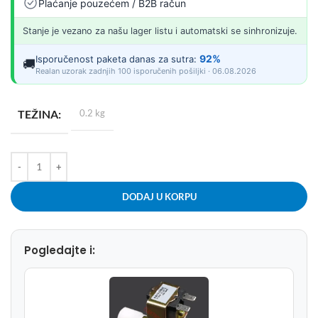
Plaćanje pouzećem / B2B račun
Stanje je vezano za našu lager listu i automatski se sinhronizuje.
92%
Isporučenost paketa danas za sutra:
🚚
Realan uzorak zadnjih 100 isporučenih pošiljki · 06.08.2026
TEŽINA
0.2 kg
DODAJ U KORPU
Pogledajte i: