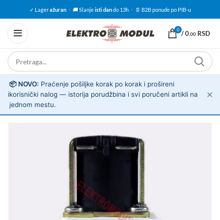
✓ Lager
ažuran
·
🚚 Slanje
isti dan
do 13h
·
📄 B2B ponude po PIB-u
0
/
0
RSD
.00
📦 NOVO:
Praćenje pošiljke korak po korak i prošireni
✕
ℹ️
korisnički nalog — istorija porudžbina i svi poručeni artikli na
jednom mestu.