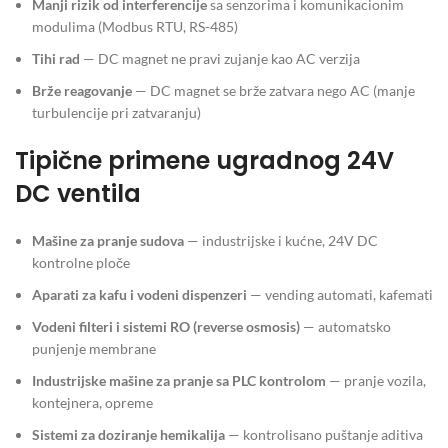
Manji rizik od interferencije
sa senzorima i komunikacionim
modulima (Modbus RTU, RS-485)
Tihi rad
— DC magnet ne pravi zujanje kao AC verzija
Brže reagovanje
— DC magnet se brže zatvara nego AC (manje
turbulencije pri zatvaranju)
Tipične primene ugradnog 24V
DC ventila
Mašine za pranje sudova
— industrijske i kućne, 24V DC
kontrolne ploče
Aparati za kafu i vodeni dispenzeri
— vending automati, kafemati
Vodeni filteri i sistemi RO (reverse osmosis)
— automatsko
punjenje membrane
Industrijske mašine za pranje sa PLC kontrolom
— pranje vozila,
kontejnera, opreme
Sistemi za doziranje hemikalija
— kontrolisano puštanje aditiva