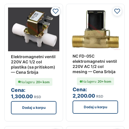
NC FD-05C
Elektromagnetni ventil
elektromagnetni ventil
220V AC 1/2 col
220V AC 1/2 col
plastika (sa pritiskom)
mesing — Cena Srbija
— Cena Srbija
Na lageru
20+ kom
Na lageru
20+ kom
Cena:
Cena:
2,200
.00
1,300
.00
RSD
RSD
Dodaj u korpu
Dodaj u korpu