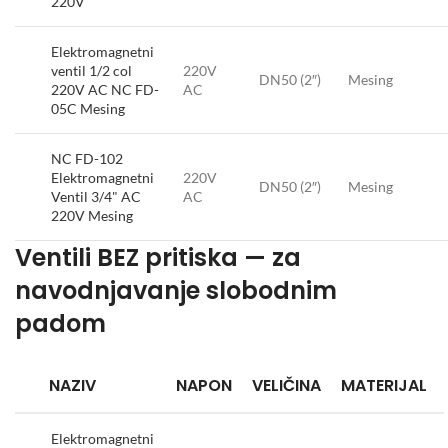
220V
Elektromagnetni
ventil 1/2 col
220V
DN50 (2″)
Mesing
220V AC NC FD-
AC
05C Mesing
NC FD-102
Elektromagnetni
220V
DN50 (2″)
Mesing
Ventil 3/4" AC
AC
220V Mesing
Ventili BEZ pritiska — za
navodnjavanje slobodnim
padom
NAZIV
NAPON
VELIČINA
MATERIJAL
Elektromagnetni