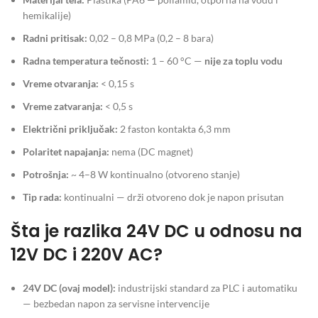
hemikalije)
Radni pritisak:
0,02 – 0,8 MPa (0,2 – 8 bara)
Radna temperatura tečnosti:
1 – 60 °C —
nije za toplu vodu
Vreme otvaranja:
< 0,15 s
Vreme zatvaranja:
< 0,5 s
Električni priključak:
2 faston kontakta 6,3 mm
Polaritet napajanja:
nema (DC magnet)
Potrošnja:
~ 4–8 W kontinualno (otvoreno stanje)
Tip rada:
kontinualni — drži otvoreno dok je napon prisutan
Šta je razlika 24V DC u odnosu na
12V DC i 220V AC?
24V DC (
ovaj model
):
industrijski standard za PLC i automatiku
— bezbedan napon za servisne intervencije