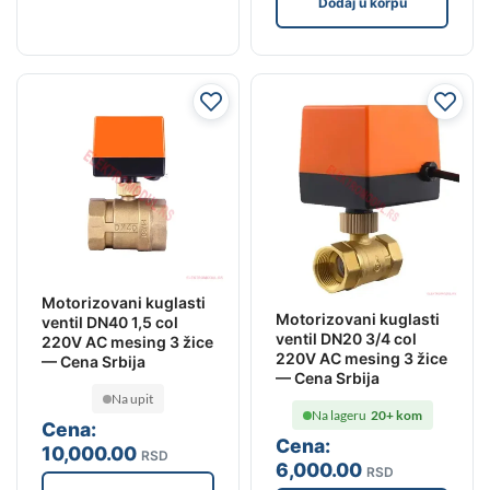
Dodaj u korpu
Motorizovani kuglasti
Motorizovani kuglasti
ventil DN40 1,5 col
ventil DN20 3/4 col
220V AC mesing 3 žice
220V AC mesing 3 žice
— Cena Srbija
— Cena Srbija
Na upit
Na lageru
20+ kom
Cena:
Cena:
10,000
.00
RSD
6,000
.00
RSD