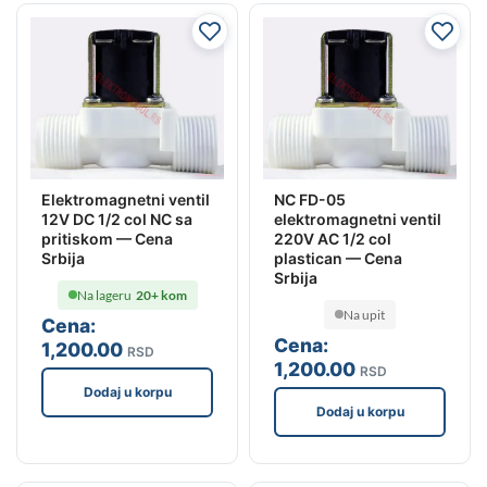
Elektromagnetni ventil
NC FD-05
12V DC 1/2 col NC sa
elektromagnetni ventil
pritiskom — Cena
220V AC 1/2 col
Srbija
plastican — Cena
Srbija
Na lageru
20+ kom
Na upit
Cena:
Cena:
1,200
.00
RSD
1,200
.00
RSD
Dodaj u korpu
Dodaj u korpu