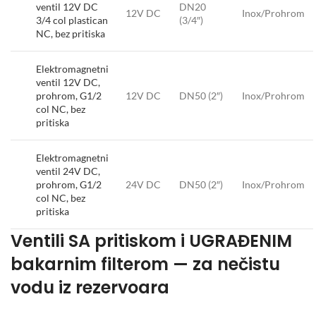
ventil 12V DC
DN20
12V DC
Inox/Prohrom
3/4 col plastican
(3/4″)
NC, bez pritiska
Elektromagnetni
ventil 12V DC,
prohrom, G1/2
12V DC
DN50 (2″)
Inox/Prohrom
col NC, bez
pritiska
Elektromagnetni
ventil 24V DC,
prohrom, G1/2
24V DC
DN50 (2″)
Inox/Prohrom
col NC, bez
pritiska
Ventili SA pritiskom i UGRAĐENIM
bakarnim filterom — za nečistu
vodu iz rezervoara