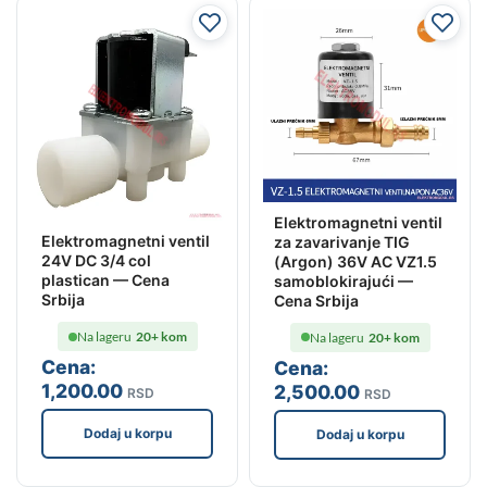
Elektromagnetni ventil
Elektromagnetni ventil
za zavarivanje TIG
24V DC 3/4 col
(Argon) 36V AC VZ1.5
plastican — Cena
samoblokirajući —
Srbija
Cena Srbija
Na lageru
20+ kom
Na lageru
20+ kom
Cena:
Cena:
1,200
.00
2,500
.00
RSD
RSD
Dodaj u korpu
Dodaj u korpu