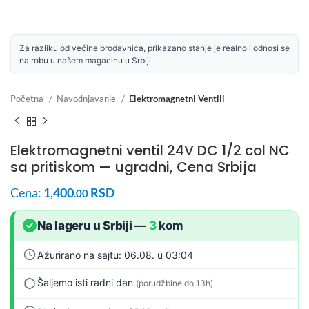
Za razliku od većine prodavnica, prikazano stanje je realno i odnosi se
na robu u našem magacinu u Srbiji.
Početna
Navodnjavanje
Elektromagnetni Ventili
Elektromagnetni ventil 24V DC 1/2 col NC
sa pritiskom — ugradni, Cena Srbija
Cena:
1,400
RSD
.00
Na lageru u Srbiji
—
3
kom
Ažurirano na sajtu: 06.08. u 03:04
Šaljemo isti radni dan
(porudžbine do 13h)