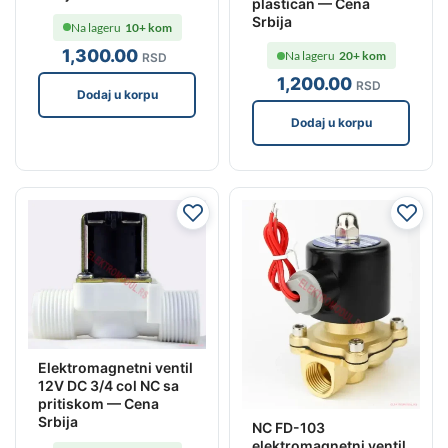
plastican — Cena
Srbija
Na lageru
10+ kom
1,300
.00
Na lageru
20+ kom
RSD
1,200
.00
RSD
Dodaj u korpu
Dodaj u korpu
Elektromagnetni ventil
12V DC 3/4 col NC sa
pritiskom — Cena
Srbija
NC FD-103
elektromagnetni ventil