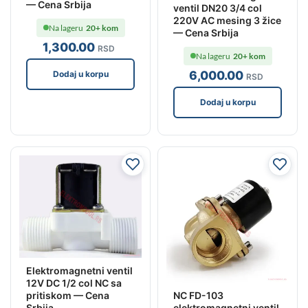
— Cena Srbija
ventil DN20 3/4 col
220V AC mesing 3 žice
Na lageru
20+ kom
— Cena Srbija
1,300
.00
RSD
Na lageru
20+ kom
6,000
.00
Dodaj u korpu
RSD
Dodaj u korpu
Elektromagnetni ventil
12V DC 1/2 col NC sa
NC FD-103
pritiskom — Cena
elektromagnetni ventil
Srbija