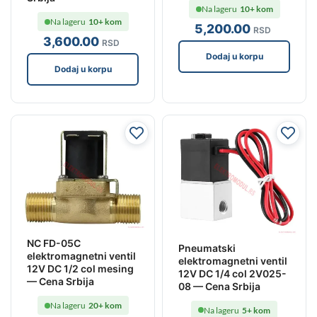
Na lageru
10+ kom
Na lageru
10+ kom
5,200
.00
RSD
3,600
.00
RSD
Dodaj u korpu
Dodaj u korpu
NC FD-05C
Pneumatski
elektromagnetni ventil
elektromagnetni ventil
12V DC 1/2 col mesing
12V DC 1/4 col 2V025-
— Cena Srbija
08 — Cena Srbija
Na lageru
20+ kom
Na lageru
5+ kom