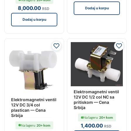
8,000
.00
Dodaj u korpu
RSD
Dodaj u korpu
Elektromagnetni ventil
12V DC 1/2 col NC sa
Elektromagnetni ventil
pritiskom — Cena
12V DC 3/4 col
Srbija
plastican — Cena
Srbija
Na lageru
20+ kom
1,400
.00
Na lageru
20+ kom
RSD