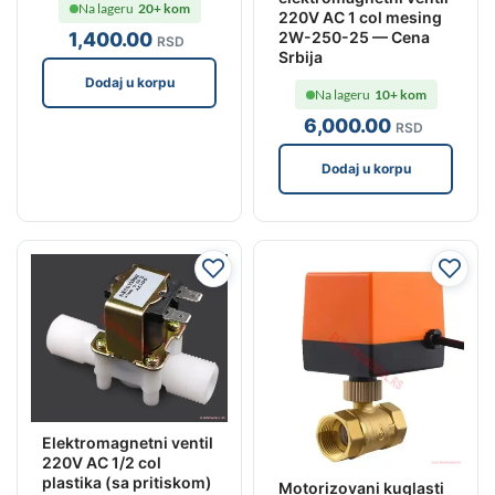
Na lageru
20+ kom
220V AC 1 col mesing
2W-250-25 — Cena
1,400
.00
RSD
Srbija
Dodaj u korpu
Na lageru
10+ kom
6,000
.00
RSD
Dodaj u korpu
Elektromagnetni ventil
220V AC 1/2 col
plastika (sa pritiskom)
Motorizovani kuglasti