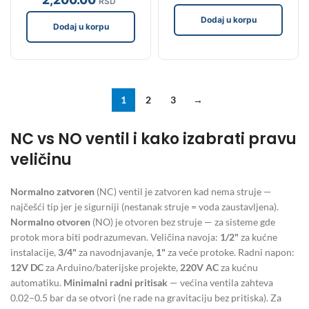
RSD
Dodaj u korpu
Dodaj u korpu
1
2
3
→
NC vs NO ventil i kako izabrati pravu
veličinu
Normalno zatvoren
(NC) ventil je zatvoren kad nema struje —
najčešći tip jer je sigurniji (nestanak struje = voda zaustavljena).
Normalno otvoren
(NO) je otvoren bez struje — za sisteme gde
protok mora biti podrazumevan. Veličina navoja:
1/2"
za kućne
instalacije,
3/4"
za navodnjavanje,
1"
za veće protoke. Radni napon:
12V DC
za Arduino/baterijske projekte,
220V AC
za kućnu
automatiku.
Minimalni radni pritisak
— većina ventila zahteva
0.02–0.5 bar da se otvori (ne rade na gravitaciju bez pritiska). Za