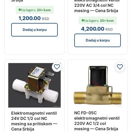
220V AC 3/4 col NC
Na lageru
20+ kom
mesing — Cena Srbija
1,200
.00
RSD
Na lageru
20+ kom
4,200
.00
RSD
Dodaj u korpu
Dodaj u korpu
NC FD-05C
Elektromagnetni ventil
elektromagnetni ventil
24V DC 1/2 col NC
220V AC 1/2 col
mesing sa pritiskom —
mesing — Cena Srbija
Cena Srbija