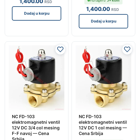
1,400
.00
Na lageru
5+ kom
RSD
1,400
.00
RSD
Dodaj u korpu
Dodaj u korpu
NC FD-103
NC FD-103
elektromagnetni ventil
elektromagnetni ventil
12V DC 3/4 col mesing
12V DC 1 col mesing —
F-F navoj — Cena
Cena Srbija
Srbija