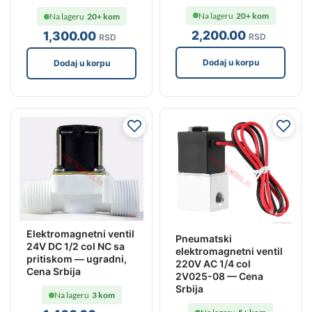
Na lageru
20+ kom
Na lageru
20+ kom
2,200
.00
1,300
.00
RSD
RSD
Dodaj u korpu
Dodaj u korpu
Elektromagnetni ventil
Pneumatski
24V DC 1/2 col NC sa
elektromagnetni ventil
pritiskom — ugradni,
220V AC 1/4 col
Cena Srbija
2V025-08 — Cena
Srbija
Na lageru
3 kom