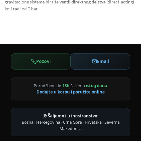
gravitacione sisteme birajte
ventil direktnog dejstva
(direct-acting)
koji radi od 0 bar.
Pozovi
Email
Porudžbine do
13h
šaljemo
istog dana
Dodajte u korpu i poručite online
🌍
Šaljemo i u inostranstvo:
Bosna i Hercegovina · Crna Gora · Hrvatska · Severna
Makedonija