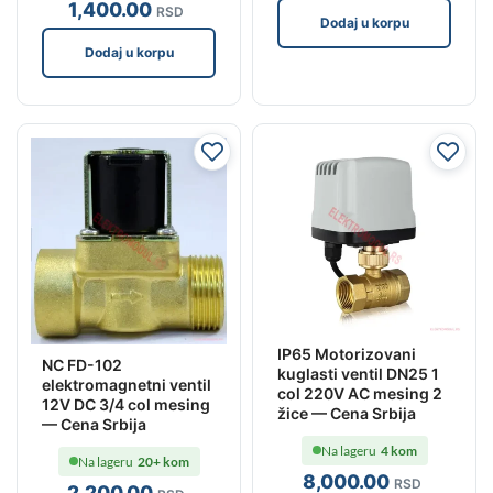
1,400
.00
RSD
Dodaj u korpu
Dodaj u korpu
IP65 Motorizovani
NC FD-102
kuglasti ventil DN25 1
elektromagnetni ventil
col 220V AC mesing 2
12V DC 3/4 col mesing
žice — Cena Srbija
— Cena Srbija
Na lageru
4 kom
Na lageru
20+ kom
8,000
.00
RSD
2,200
.00