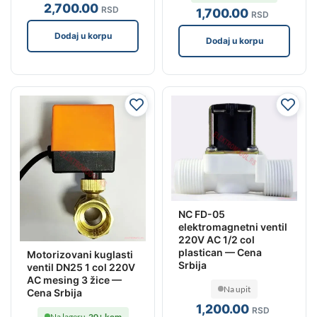
2,700
.00
RSD
1,700
.00
RSD
Dodaj u korpu
Dodaj u korpu
NC FD-05
elektromagnetni ventil
220V AC 1/2 col
plastican — Cena
Motorizovani kuglasti
Srbija
ventil DN25 1 col 220V
AC mesing 3 žice —
Na upit
Cena Srbija
1,200
.00
RSD
Na lageru
20+ kom