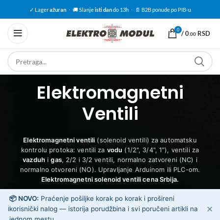
✓ Lager
ažuran
·
🚚 Slanje
isti dan
do 13h
·
📄 B2B ponude po PIB-u
0
/
0
RSD
.00
Elektromagnetni
Ventili
Elektromagnetni ventili
(solenoid ventili) za automatsku
kontrolu protoka: ventili za
vodu
(1/2", 3/4", 1"), ventili za
vazduh
i
gas
, 2/2 i 3/2 ventili, normalno zatvoreni (NC) i
normalno otvoreni (NO). Upravljanje Arduinom ili PLC-om.
Elektromagnetni solenoid ventili cena Srbija.
📦 NOVO:
Praćenje pošiljke korak po korak i prošireni
✕
ℹ️
korisnički nalog — istorija porudžbina i svi poručeni artikli na
jednom mestu.