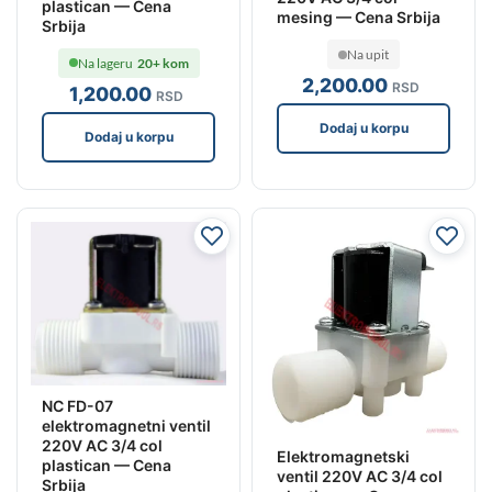
plastican — Cena
mesing — Cena Srbija
Srbija
Na upit
Na lageru
20+ kom
2,200
.00
RSD
1,200
.00
RSD
Dodaj u korpu
Dodaj u korpu
NC FD-07
elektromagnetni ventil
220V AC 3/4 col
Elektromagnetski
plastican — Cena
ventil 220V AC 3/4 col
Srbija