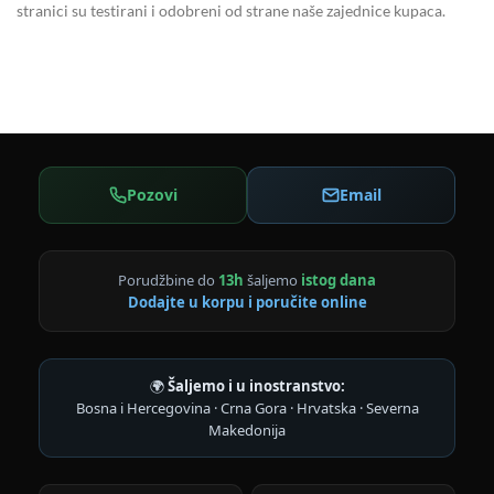
stranici su testirani i odobreni od strane naše zajednice kupaca.
Pozovi
Email
Porudžbine do
13h
šaljemo
istog dana
Dodajte u korpu i poručite online
🌍
Šaljemo i u inostranstvo:
Bosna i Hercegovina · Crna Gora · Hrvatska · Severna
Makedonija