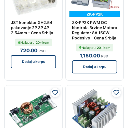
ZK-PP2K PWM DC
JST konektor XH2.54
Kontrola Brzine Motora
pakovanje 2P 3P 4P
Regulator 8A 150W
2.54mm – Cena Srbija
Podesivo – Cena Srbija
Na lageru
20+ kom
Na lageru
20+ kom
720
.00
RSD
1,150
.00
RSD
Dodaj u korpu
Dodaj u korpu