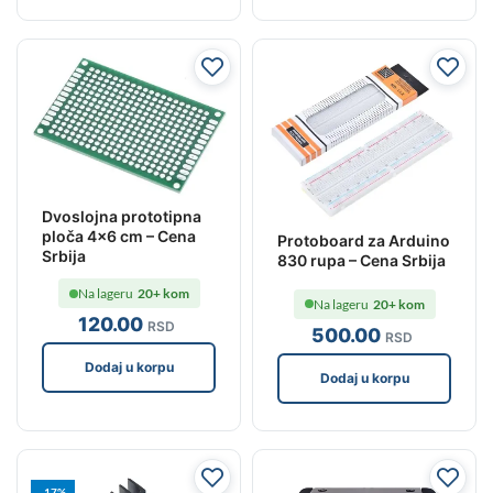
Dvoslojna prototipna
ploča 4×6 cm – Cena
Protoboard za Arduino
Srbija
830 rupa – Cena Srbija
Na lageru
20+ kom
Na lageru
20+ kom
120
.00
RSD
500
.00
RSD
Dodaj u korpu
Dodaj u korpu
-17%