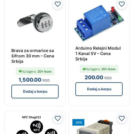
Arduino Relejni Modul
Brava za ormarice sa
1 Kanal 5V – Cena
šifrom 30 mm – Cena
Srbija
Srbija
Na lageru
20+ kom
Na lageru
20+ kom
200
.00
RSD
1,500
.00
RSD
Dodaj u korpu
Dodaj u korpu
-20%