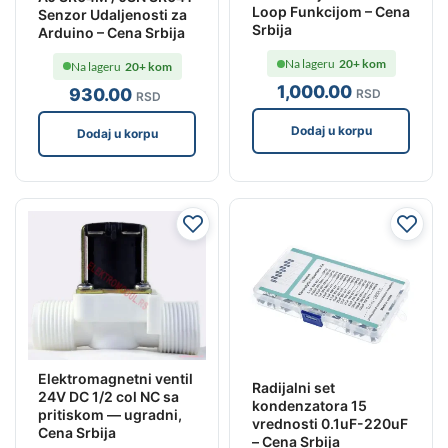
Loop Funkcijom – Cena
Senzor Udaljenosti za
Srbija
Arduino – Cena Srbija
Na lageru
20+ kom
Na lageru
20+ kom
1,000
.00
930
.00
RSD
RSD
Dodaj u korpu
Dodaj u korpu
Elektromagnetni ventil
Radijalni set
24V DC 1/2 col NC sa
kondenzatora 15
pritiskom — ugradni,
vrednosti 0.1uF-220uF
Cena Srbija
– Cena Srbija