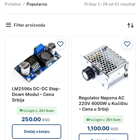
Početna
Popularno
Prikaz 1–24 od 41 rezultat
Filter proizvoda
LM2596s DC-DC Step-
Down Modul – Cena
Regulator Napona AC
Srbija
220V 4000W u Kućištu
– Cena u Srbiji
Na lageru
20+ kom
250
.00
Na lageru
20+ kom
RSD
1,100
.00
RSD
Dodaj u korpu