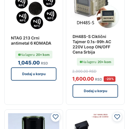
DH48S-S Ciklični
NTAG 213 Crni
Tajmer 0.1s-99h AC
antimetal 6 KOMADA
220V Loop ON/OFF
Cena Srbija
Na lageru
20+ kom
1,045
.00
Na lageru
20+ kom
RSD
2,000
.00
RSD
Dodaj u korpu
1,600
.00
-20%
RSD
Dodaj u korpu