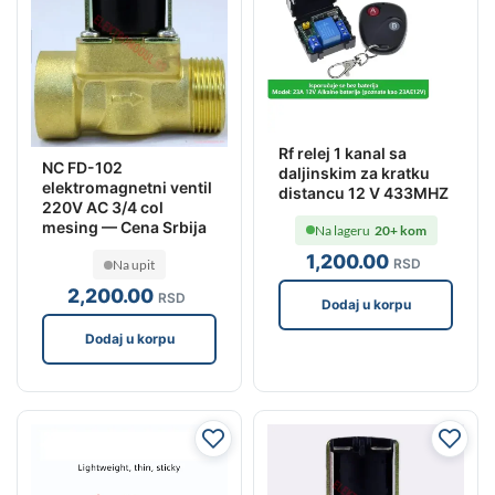
Rf relej 1 kanal sa
NC FD-102
daljinskim za kratku
elektromagnetni ventil
distancu 12 V 433MHZ
220V AC 3/4 col
mesing — Cena Srbija
Na lageru
20+ kom
1,200
.00
RSD
Na upit
2,200
.00
RSD
Dodaj u korpu
Dodaj u korpu