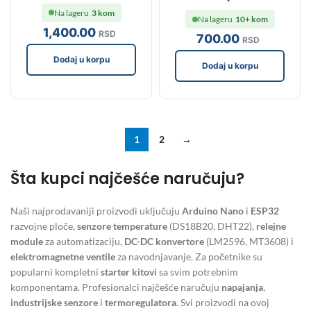
Na lageru
3 kom
Na lageru
10+ kom
1,400
.00
RSD
700
.00
RSD
Dodaj u korpu
Dodaj u korpu
1
2
→
Šta kupci najčešće naručuju?
Naši najprodavaniji proizvodi uključuju
Arduino Nano
i
ESP32
razvojne ploče,
senzore temperature
(DS18B20, DHT22),
relejne
module
za automatizaciju,
DC-DC konvertore
(LM2596, MT3608) i
elektromagnetne ventile
za navodnjavanje. Za početnike su
popularni kompletni
starter kitovi
sa svim potrebnim
komponentama. Profesionalci najčešće naručuju
napajanja
,
industrijske senzore
i
termoregulatora
. Svi proizvodi na ovoj