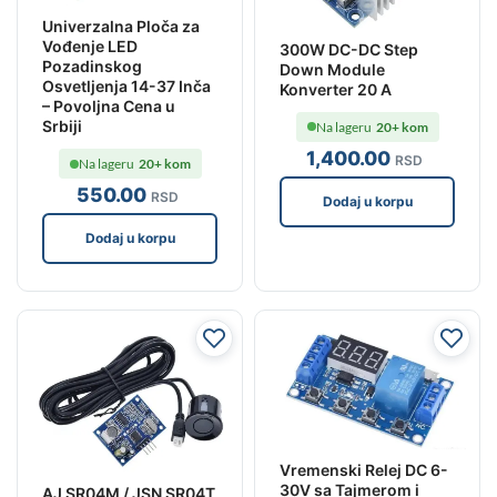
Univerzalna Ploča za
Vođenje LED
300W DC-DC Step
Pozadinskog
Down Module
Osvetljenja 14-37 Inča
Konverter 20 A
– Povoljna Cena u
Srbiji
Na lageru
20+ kom
1,400
.00
RSD
Na lageru
20+ kom
550
.00
RSD
Dodaj u korpu
Dodaj u korpu
Vremenski Relej DC 6-
30V sa Tajmerom i
AJ SR04M / JSN SR04T