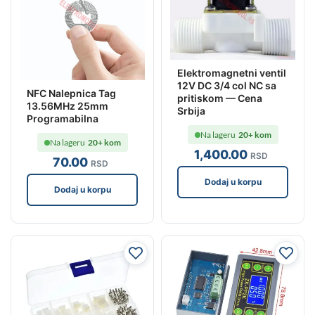
Elektromagnetni ventil
12V DC 3/4 col NC sa
NFC Nalepnica Tag
pritiskom — Cena
13.56MHz 25mm
Srbija
Programabilna
Na lageru
20+ kom
Na lageru
20+ kom
1,400
.00
RSD
70
.00
RSD
Dodaj u korpu
Dodaj u korpu