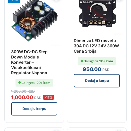
Dimer za LED rasvetu
30A DC 12V 24V 360W
Cena Srbija
300W DC-DC Step
Down Module
Na lageru
20+ kom
Konverter –
Visokoefikasni
950
.00
RSD
Regulator Napona
Dodaj u korpu
Na lageru
20+ kom
1,200
.00
RSD
1,000
.00
-17%
RSD
Dodaj u korpu