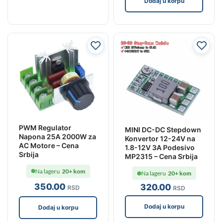
Dodaj u korpu
PWM Regulator
MINI DC-DC Stepdown
Napona 25A 2000W za
Konvertor 12-24V na
AC Motore – Cena
1.8-12V 3A Podesivo
Srbija
MP2315 – Cena Srbija
Na lageru
20+ kom
Na lageru
20+ kom
350
.00
320
.00
RSD
RSD
Dodaj u korpu
Dodaj u korpu