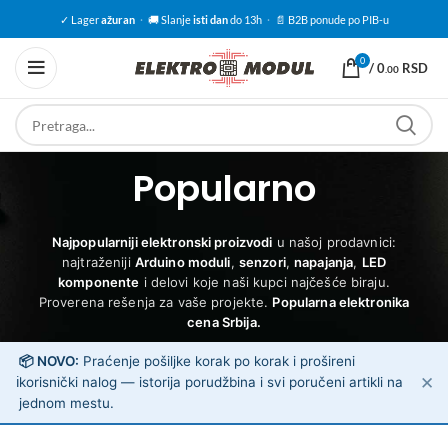
✓ Lager
ažuran
·
🚚 Slanje
isti dan
do 13h
·
📄 B2B ponude po PIB-u
0
/
0
RSD
.00
Popularno
Najpopularniji elektronski proizvodi
u našoj prodavnici:
najtraženiji
Arduino moduli
,
senzori
,
napajanja
,
LED
komponente
i delovi koje naši kupci najčešće biraju.
Proverena rešenja za vaše projekte.
Popularna elektronika
cena Srbija.
📦 NOVO:
Praćenje pošiljke korak po korak i prošireni
✕
ℹ️
korisnički nalog — istorija porudžbina i svi poručeni artikli na
jednom mestu.