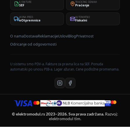
E-FAKTURE
TRACKING ODMAH
SEF
Praćenje
JAVNA PRED.
AUTOMATSKI
eOtpremnice
Fiskalni
O nama
Dostava
Reklamacije
Uslovi
Blog
Privatnost
Odricanje od odgovornosti
U sistemu smo PDV-a. Fakture za pravna lica na SEF. Ponuda
automatski po unosu PIB-a. Lager ažuran. Cene podložne promenama.
© elektromodul.rs 2023–2026. Sva prava zadržana.
Razvoj:
elektromodul tim.