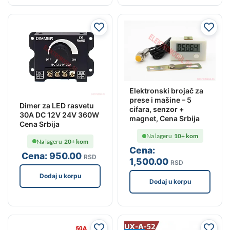
Elektronski brojač za
prese i mašine – 5
Dimer za LED rasvetu
cifara, senzor +
30A DC 12V 24V 360W
magnet, Cena Srbija
Cena Srbija
Na lageru
10+ kom
Na lageru
20+ kom
Cena:
Cena:
950
.00
RSD
1,500
.00
RSD
Dodaj u korpu
Dodaj u korpu