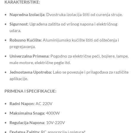
KARAKTERISTIKE:
Napredna Izolacija:
Dvostruka izolacija štiti od curenja struje.
Sigurnost:
Ugrađena zaštita od vršnog napona i električnog
udara.
Robusno Kućište:
Aluminijumsko kućište štiti od oštećenja i
pregrejavanja.
Univerzalna Primena:
Pogodno za električne peći, bojlere, lampe,
male motore, električne pegle itd.
Jednostavna Upotreba:
Lako se povezuje i prilagođava za različite
aplikacije.
PRIMENA I SPECIFIKACIJE:
Radni Napon:
AC 220V
Maksimalna Snaga:
4000W
Regulacija Napona:
10V-220V
Dodatna Zaštita:
RC apsorpcija i osigurač