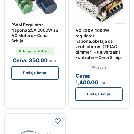
PWM Regulator
Napona 25A 2000W za
AC 220V 4000W
AC Motore – Cena
regulator
Srbija
napona/obrtaja sa
ventilatorom (TRIAC
Na lageru
20+ kom
dimmer) – univerzalni
kontroler – Cena Srbija
Cena:
350
.00
RSD
Na upit
Dodaj u korpu
Cena:
1,400
.00
RSD
Dodaj u korpu