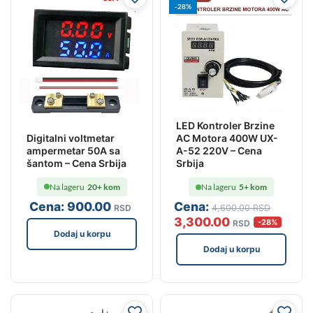
-28%
LED Kontroler Brzine
Digitalni voltmetar
AC Motora 400W UX-
ampermetar 50A sa
A-52 220V – Cena
šantom – Cena Srbija
Srbija
Na lageru
20+ kom
Na lageru
5+ kom
Cena:
900
.00
Cena:
RSD
4,600
.00
RSD
3,300
.00
-28%
RSD
Dodaj u korpu
Dodaj u korpu