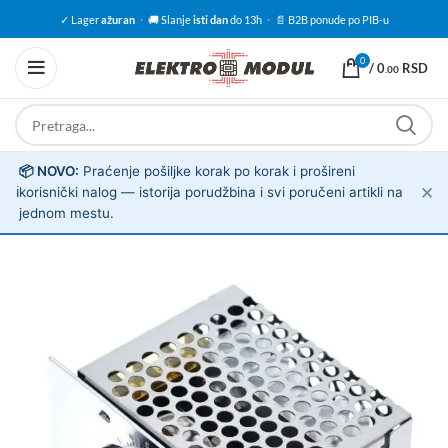
✓ Lager
ažuran
·
🚚 Slanje
isti dan
do 13h
·
📄 B2B ponude po PIB-u
0
/
0
RSD
.00
📦 NOVO:
Praćenje pošiljke korak po korak i prošireni
✕
ℹ️
korisnički nalog — istorija porudžbina i svi poručeni artikli na
jednom mestu.