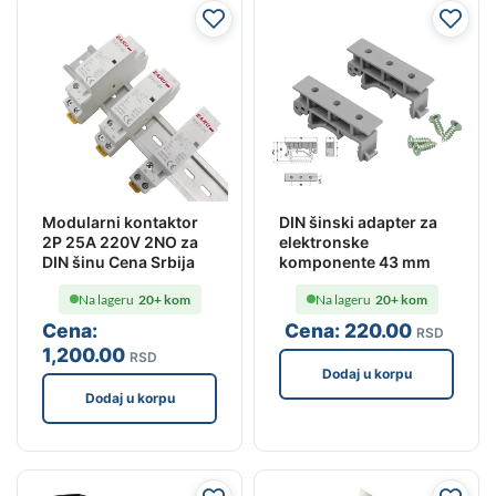
Modularni kontaktor
DIN šinski adapter za
2P 25A 220V 2NO za
elektronske
DIN šinu Cena Srbija
komponente 43 mm
Na lageru
20+ kom
Na lageru
20+ kom
Cena:
Cena:
220
.00
RSD
1,200
.00
RSD
Dodaj u korpu
Dodaj u korpu