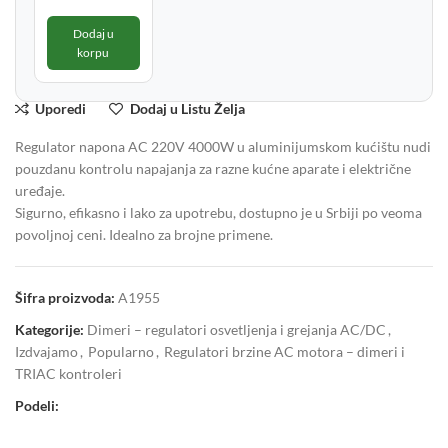
Dodaj u
korpu
Uporedi
Dodaj u Listu Želja
Regulator napona AC 220V 4000W u aluminijumskom kućištu nudi
pouzdanu kontrolu napajanja za razne kućne aparate i električne
uređaje.
Sigurno, efikasno i lako za upotrebu, dostupno je u Srbiji po veoma
povoljnoj ceni. Idealno za brojne primene.
Šifra proizvoda:
A1955
Kategorije:
Dimeri – regulatori osvetljenja i grejanja AC/DC
,
Izdvajamo
,
Popularno
,
Regulatori brzine AC motora – dimeri i
TRIAC kontroleri
Podeli: