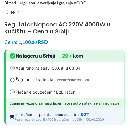
Dimeri – regulatori osvetljenja i grejanja AC/DC
Regulator Napona AC 220V 4000W u
Kućištu – Cena u Srbiji
Cena:
1,100
RSD
.00
Na lageru u Srbiji
—
20+
kom
Ažurirano na sajtu: 06.08. u 03:04
Šaljemo isti radni dan
(porudžbine do 13h)
Plaćanje pouzećem / B2B račun
Stanje je vezano za našu lager listu i automatski se sinhronizuje.
92%
Isporučenost paketa danas za sutra:
🚚
Realan uzorak zadnjih 100 isporučenih pošiljki · 06.08.2026