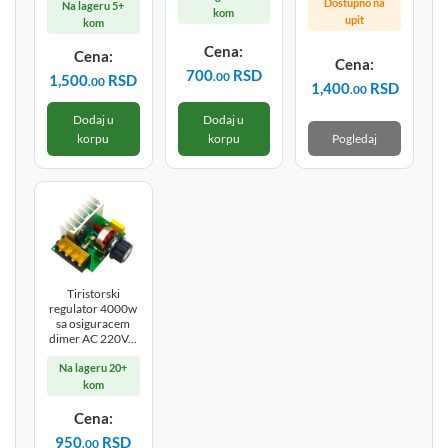
Dostupno na
Na lageru 5+
kom
upit
kom
Cena:
Cena:
Cena:
700
RSD
.00
1,500
RSD
.00
1,400
RSD
.00
Dodaj u
Dodaj u
Pogledaj
korpu
korpu
Tiristorski
regulator 4000w
sa osiguracem
dimer AC 220V...
Na lageru 20+
kom
Cena:
950
RSD
.00