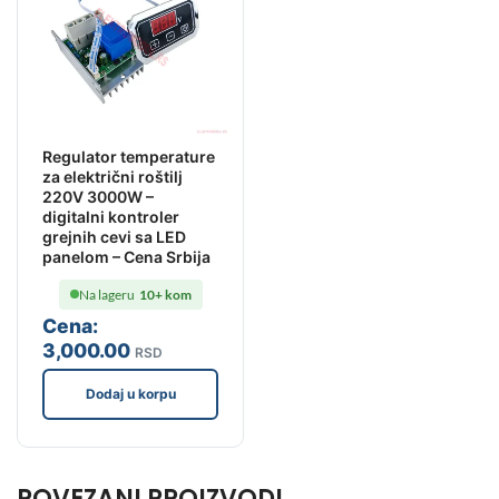
Regulator temperature
za električni roštilj
220V 3000W –
digitalni kontroler
grejnih cevi sa LED
panelom – Cena Srbija
Na lageru
10+ kom
Cena:
3,000
.00
RSD
Dodaj u korpu
POVEZANI PROIZVODI