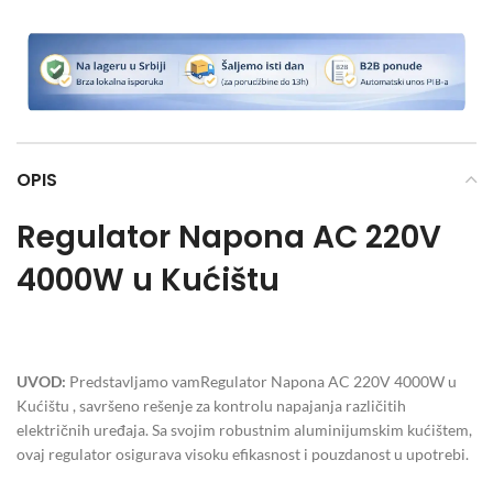
OPIS
Regulator Napona AC 220V
4000W u Kućištu
UVOD:
Predstavljamo vamRegulator Napona AC 220V 4000W u
Kućištu , savršeno rešenje za kontrolu napajanja različitih
električnih uređaja. Sa svojim robustnim aluminijumskim kućištem,
ovaj regulator osigurava visoku efikasnost i pouzdanost u upotrebi.