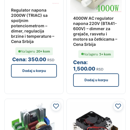
Regulator napona
2000W (TRIAC) sa
4000W AC regulator
spoljnim
napona 220V (BTA41-
potenciometrom –
600V) – dimmer za
dimer, regulacija
grejače, rasvetu i
brzine i temperature –
motore sa četkicama –
Cena Srbija
Cena Srbija
Na lageru
20+ kom
Na lageru
5+ kom
Cena:
350
.00
RSD
Cena:
1,500
.00
RSD
Dodaj u korpu
Dodaj u korpu