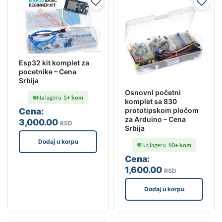
Esp32 kit komplet za
pocetnike – Cena
Srbija
Osnovni početni
Na lageru
5+ kom
komplet sa 830
prototipskom pločom
Cena:
za Arduino – Cena
3,000
.00
RSD
Srbija
Dodaj u korpu
Na lageru
10+ kom
Cena:
1,600
.00
RSD
Dodaj u korpu