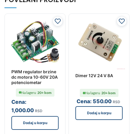
PWM regulator brzine
Dimer 12V 24 V 8A
dc motora 10-60V 20A
potenciometar
Na lageru
20+ kom
Na lageru
20+ kom
Cena:
550
.00
Cena:
RSD
1,000
.00
RSD
Dodaj u korpu
Dodaj u korpu