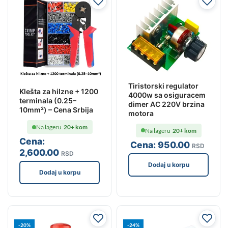
Tiristorski regulator
Klešta za hilzne + 1200
4000w sa osiguracem
terminala (0.25–
dimer AC 220V brzina
10mm²) – Cena Srbija
motora
Na lageru
20+ kom
Na lageru
20+ kom
Cena:
Cena:
950
.00
RSD
2,600
.00
RSD
Dodaj u korpu
Dodaj u korpu
-20%
-24%