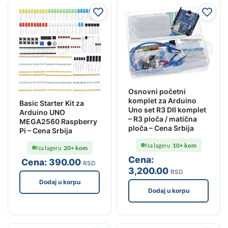
Osnovni početni
komplet za Arduino
Basic Starter Kit za
Uno set R3 DII komplet
Arduino UNO
– R3 ploča / matična
MEGA2560 Raspberry
ploča – Cena Srbija
Pi – Cena Srbija
Na lageru
10+ kom
Na lageru
20+ kom
Cena:
Cena:
390
.00
RSD
3,200
.00
RSD
Dodaj u korpu
Dodaj u korpu