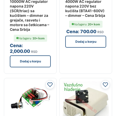
10000W AC regulator
4000W AC regulator
napona 220V
napona 220V bez
(SCR/triac) sa
kućišta (BTA41-600V)
kućištem – dimmer za
– dimmer – Cena Srbija
grejače, rasvetu i
Na lageru
20+ kom
motore sa četkicama –
Cena Srbija
Cena:
700
.00
RSD
Na lageru
10+ kom
Dodaj u korpu
Cena:
2,000
.00
RSD
Dodaj u korpu