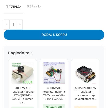
TEŽINA
0.1499 kg
DODAJ U KORPU
Pogledajte i:
4000W AC
4000W AC
AC 220V 4000W
regulator napona
regulator napona
regulator
220V (BTA41-
220V bez kućišta
napona/obrtaja
600V) – dimmer
(BTA41-600V)...
sa ventilatorom ...
za...
Na lageru 20+