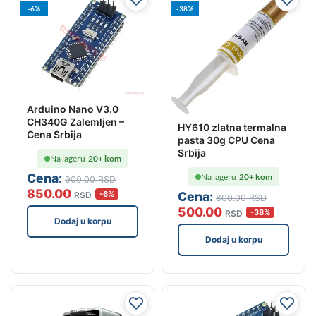
-6%
-38%
Arduino Nano V3.0
CH340G Zalemljen –
HY610 zlatna termalna
Cena Srbija
pasta 30g CPU Cena
Srbija
Na lageru
20+ kom
Cena:
Na lageru
20+ kom
900
.00
RSD
850
.00
-6%
Cena:
RSD
800
.00
RSD
500
.00
-38%
RSD
Dodaj u korpu
Dodaj u korpu