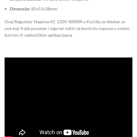
Dimenzije:
85x55x38mm
Ovaj Regulator Napona AC 220V 4000W u Kućištu je idealan za
one koji traže pouzdan i siguran način za kontrolu napona u svojim
kućnim ili radioničkim aplikacijama.