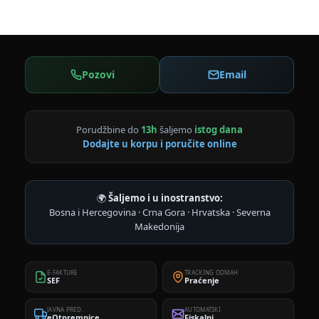
Pozovi
Email
Porudžbine do
13h
šaljemo
istog dana
Dodajte u korpu i poručite online
🌍
Šaljemo i u inostranstvo:
Bosna i Hercegovina · Crna Gora · Hrvatska · Severna
Makedonija
E-FAKTURE
TRACKING ODMAH
SEF
Praćenje
JAVNA PRED.
AUTOMATSKI
eOtpremnice
Fiskalni