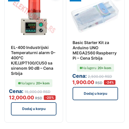
Basic Starter Kit za
EL-400 Industrijski
Arduino UNO
Temperaturni alarm 0–
MEGA2560 Raspberry
400°C
Pi – Cena Srbija
K/E/J/PT100/CU50 sa
sirenom 90 dB – Cena
Na lageru
20+ kom
Srbija
Cena:
2,500
.00
RSD
1,900
.00
-24%
RSD
Na lageru
20+ kom
Cena:
15,000
.00
RSD
Dodaj u korpu
12,000
.00
-20%
RSD
Dodaj u korpu