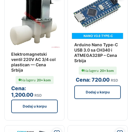
Arduino Nano Type-C
USB 3.0 sa CH340 i
Elektromagnetski
ATMEGA328P – Cena
ventil 220V AC 3/4 col
Srbija
plastican — Cena
Srbija
Na lageru
20+ kom
Cena:
720
.00
Na lageru
20+ kom
RSD
Cena:
Dodaj u korpu
1,200
.00
RSD
Dodaj u korpu