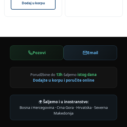
Dodaj u korpu
Pozovi
Email
Porudžbine do
13h
šaljemo
istog dana
Dodajte u korpu i poručite online
🌍
Šaljemo i u inostranstvo:
Bosna i Hercegovina · Crna Gora · Hrvatska · Severna
Makedonija