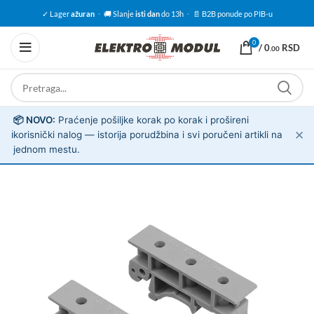
✓ Lager
ažuran
·
🚚 Slanje
isti dan
do 13h
·
📄 B2B ponude po PIB-u
0
/
0
RSD
.00
📦 NOVO:
Praćenje pošiljke korak po korak i prošireni
✕
ℹ️
korisnički nalog — istorija porudžbina i svi poručeni artikli na
jednom mestu.