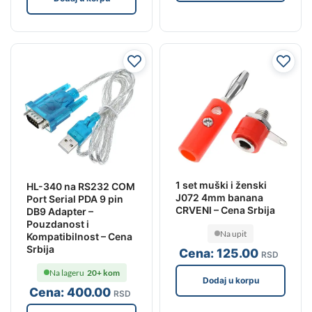
1 set muški i ženski
HL-340 na RS232 COM
J072 4mm banana
Port Serial PDA 9 pin
CRVENI – Cena Srbija
DB9 Adapter –
Pouzdanost i
Na upit
Kompatibilnost – Cena
Srbija
Cena:
125
.00
RSD
Na lageru
20+ kom
Dodaj u korpu
Cena:
400
.00
RSD