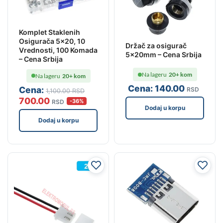
Komplet Staklenih
Osigurača 5×20, 10
Držač za osigurač
Vrednosti, 100 Komada
5x20mm – Cena Srbija
– Cena Srbija
Na lageru
20+ kom
Na lageru
20+ kom
Cena:
140
.00
Cena:
RSD
1,100
.00
RSD
700
.00
-36%
RSD
Dodaj u korpu
Dodaj u korpu