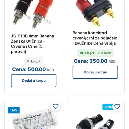
Banana konektori
JS-910B 4mm Banana
crveni/crni za pojačalo
Ženska Utičnica –
i zvučnike Cena Srbija
Crvene i Crne (5
parova)
Na lageru
20+ kom
Cena:
350
.00
Na upit
RSD
Cena:
500
.00
RSD
Dodaj u korpu
Dodaj u korpu
-36%