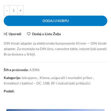
DODAJ U KORPU
Uporedi
Dodaj u Listu Želja
DIN šinski adapter za elektronske komponente 43 mm — DIN šinski
adapter. Za montaža na DIN šinu, razvodne table, industrijski paneli.
Brza dostava u Srbiji.
Šifra proizvoda:
A3086
Kategorije:
Izdvajamo
,
Kleme, osigurači i montažni pribor
,
Konektori i kablovi – DC, USB, RF i industrijski priključci
Podeli: