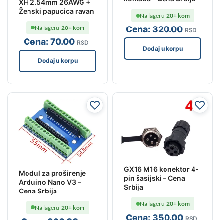
XH 2.54mm 26AWG +
Ženski papucica ravan
Na lageru
20+ kom
Na lageru
20+ kom
Cena:
320
.00
RSD
Cena:
70
.00
RSD
Dodaj u korpu
Dodaj u korpu
GX16 M16 konektor 4-
Modul za proširenje
pin šasijski – Cena
Arduino Nano V3 –
Srbija
Cena Srbija
Na lageru
20+ kom
Na lageru
20+ kom
Cena:
350
.00
RSD