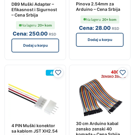
Pinova 2.54mm za
DB9 Muški Adapter –
Arduino – Cena Srbija
Efikasnost i Sigurnost
– Cena Srbija
Na lageru
20+ kom
Na lageru
20+ kom
Cena:
28
.00
RSD
Cena:
250
.00
RSD
Dodaj u korpu
Dodaj u korpu
30 cm Arduino kabal
4 PIN Muški konektor
zensko zenski 40
sa kablom JST XH2.54
komada – Cena Srbija