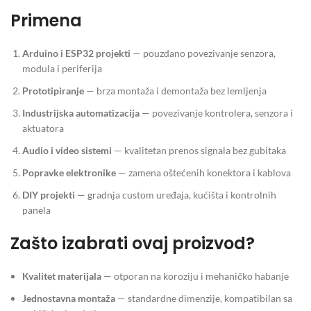
Primena
Arduino i ESP32 projekti
— pouzdano povezivanje senzora,
modula i periferija
Prototipiranje
— brza montaža i demontaža bez lemljenja
Industrijska automatizacija
— povezivanje kontrolera, senzora i
aktuatora
Audio i video sistemi
— kvalitetan prenos signala bez gubitaka
Popravke elektronike
— zamena oštećenih konektora i kablova
DIY projekti
— gradnja custom uređaja, kućišta i kontrolnih
panela
Zašto izabrati ovaj proizvod?
Kvalitet materijala
— otporan na koroziju i mehaničko habanje
Jednostavna montaža
— standardne dimenzije, kompatibilan sa