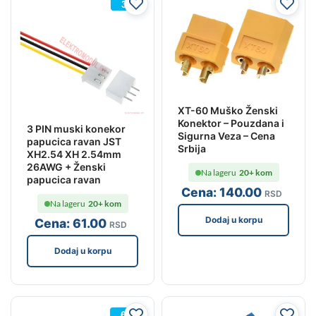
XT-60 Muško Ženski
Konektor – Pouzdana i
3 PIN muski konekor
Sigurna Veza – Cena
papucica ravan JST
Srbija
XH2.54 XH 2.54mm
26AWG + Ženski
Na lageru
20+ kom
papucica ravan
Cena:
140
.00
RSD
Na lageru
20+ kom
Dodaj u korpu
Cena:
61
.00
RSD
Dodaj u korpu