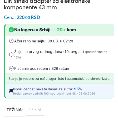
DIN šinski adapter za elektronske
komponente 43 mm
Cena:
220
RSD
.00
Na lageru u Srbiji
—
20+
kom
Ažurirano na sajtu: 08.08. u 02:28
Šaljemo prvog radnog dana (10. avgust)
(porudžbine do
13h)
Plaćanje pouzećem / B2B račun
Stanje je vezano za našu lager listu i automatski se sinhronizuje.
95%
Isporučenost paketa danas za sutra:
🚚
Realan uzorak zadnjih 100 isporučenih pošiljki · 08.08.2026
TEŽINA
0.02 kg