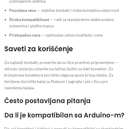
uobičajenim alatima
Pouzdana veza
— stabilan kontakt i niska kontaktna otpornost
Široka kompatibilnost
— radi sa standardnim elektronskim
sistemima i platformama
Pristupačna cena
— optimalan odnos kvaliteta i cene
Saveti za korišćenje
Za najbolji kontakt, proverite da su žice pravilno pripremljene —
skinutu izolaciju ostavite na tačnoj dužini za dati konektor. Za
krimpirane konektore koristite odgovarajuće krimp klešta. Za
lemljene, koristite kalaj sa fluksom i zagrejte i pin i žicu pre
nanošenja kalaja.
Često postavljana pitanja
Da li je kompatibilan sa Arduino-m?
Da, svi konektori i kablovi u ponudi su kompatibilni sa standardnim