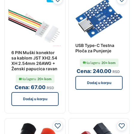
USB Type-C Testna
Ploča za Punjenje
6 PIN Muški konektor
sa kablom JST XH2.54
Na lageru
20+ kom
XH 2.54mm 26AWG +
Ženski papucica ravan
Cena:
240
.00
RSD
Na lageru
20+ kom
Dodaj u korpu
Cena:
67
.00
RSD
Dodaj u korpu