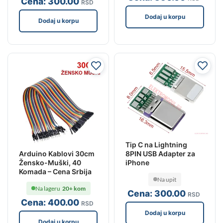
Cena:
300
.00
RSD
Dodaj u korpu
Dodaj u korpu
Tip C na Lightning
Arduino Kablovi 30cm
8PIN USB Adapter za
Žensko-Muški, 40
iPhone
Komada – Cena Srbija
Na upit
Na lageru
20+ kom
Cena:
300
.00
RSD
Cena:
400
.00
RSD
Dodaj u korpu
Dodaj u korpu