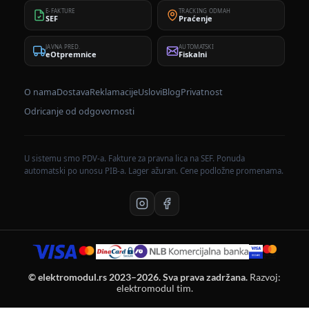
E-FAKTURE
TRACKING ODMAH
SEF
Praćenje
JAVNA PRED.
AUTOMATSKI
eOtpremnice
Fiskalni
O nama
Dostava
Reklamacije
Uslovi
Blog
Privatnost
Odricanje od odgovornosti
U sistemu smo PDV-a. Fakture za pravna lica na SEF. Ponuda
automatski po unosu PIB-a. Lager ažuran. Cene podložne promenama.
© elektromodul.rs 2023–2026. Sva prava zadržana.
Razvoj:
elektromodul tim.