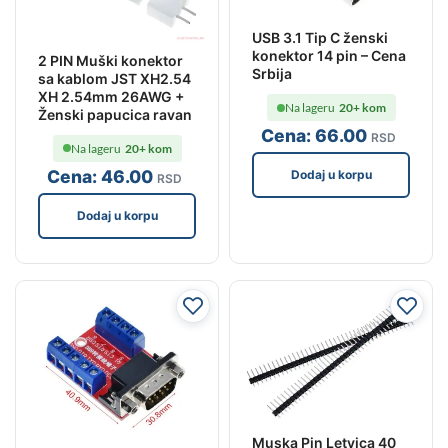
USB 3.1 Tip C ženski
konektor 14 pin – Cena
2 PIN Muški konektor
Srbija
sa kablom JST XH2.54
XH 2.54mm 26AWG +
Na lageru
20+ kom
Ženski papucica ravan
Cena:
66
.00
RSD
Na lageru
20+ kom
Cena:
46
.00
Dodaj u korpu
RSD
Dodaj u korpu
Muska Pin Letvica 40