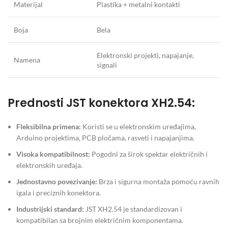
Materijal
Plastika + metalni kontakti
Boja
Bela
Elektronski projekti, napajanje,
Namena
signali
Prednosti JST konektora XH2.54:
Fleksibilna primena:
Koristi se u elektronskim uređajima,
Arduino projektima, PCB pločama, rasveti i napajanjima.
Visoka kompatibilnost:
Pogodni za širok spektar električnih i
elektronskih uređaja.
Jednostavno povezivanje:
Brza i sigurna montaža pomoću ravnih
igala i preciznih konektora.
Industrijski standard:
JST XH2.54 je standardizovan i
kompatibilan sa brojnim električnim komponentama.