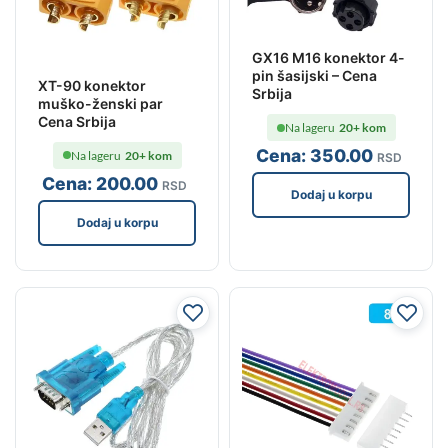
GX16 M16 konektor 4-
pin šasijski – Cena
XT-90 konektor
Srbija
muško-ženski par
Cena Srbija
Na lageru
20+ kom
Cena:
350
.00
Na lageru
20+ kom
RSD
Cena:
200
.00
RSD
Dodaj u korpu
Dodaj u korpu