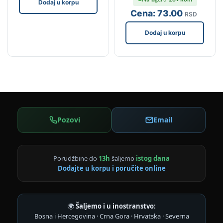
Dodaj u korpu
Cena:
73
.00
RSD
Dodaj u korpu
Pozovi
Email
Porudžbine do
13h
šaljemo
istog dana
Dodajte u korpu i poručite online
🌍
Šaljemo i u inostranstvo:
Bosna i Hercegovina · Crna Gora · Hrvatska · Severna