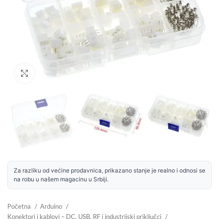
Uvećaj sliku
Za razliku od većine prodavnica, prikazano stanje je realno i odnosi se
na robu u našem magacinu u Srbiji.
Početna
Arduino
Konektori i kablovi – DC, USB, RF i industrijski priključci