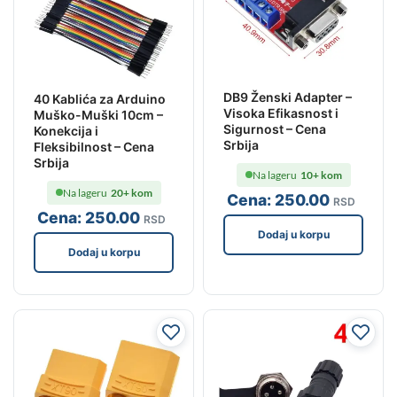
DB9 Ženski Adapter –
40 Kablića za Arduino
Visoka Efikasnost i
Muško-Muški 10cm –
Sigurnost – Cena
Konekcija i
Srbija
Fleksibilnost – Cena
Srbija
Na lageru
10+ kom
Na lageru
20+ kom
Cena:
250
.00
RSD
Cena:
250
.00
RSD
Dodaj u korpu
Dodaj u korpu