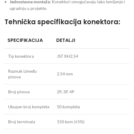
Jednostavna montaža:
Konektori omogućavaju lako lemljenje i
ugradnju u projekte.
Tehnička specifikacija konektora:
SPECIFIKACIJA
DETALJI
Tip konektora
JST XH2.54
Razmak između
2.54 mm
pinova
Broj pinova
2P, 3P, 4P
Ukupan broj kompleta
50 kompleta
Broj terminala
150 kom (±5%)