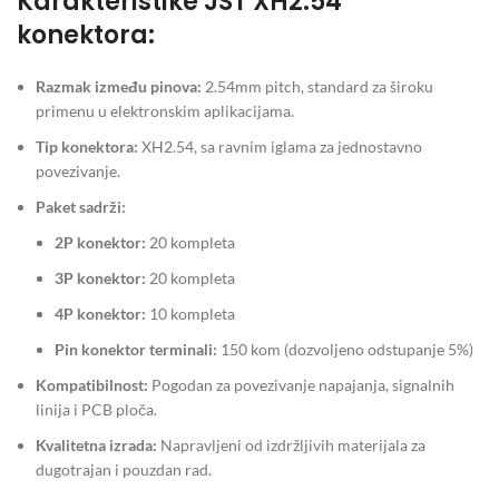
Karakteristike JST XH2.54
konektora:
Razmak između pinova:
2.54mm pitch, standard za široku
primenu u elektronskim aplikacijama.
Tip konektora:
XH2.54, sa ravnim iglama za jednostavno
povezivanje.
Paket sadrži:
2P konektor:
20 kompleta
3P konektor:
20 kompleta
4P konektor:
10 kompleta
Pin konektor terminali:
150 kom (dozvoljeno odstupanje 5%)
Kompatibilnost:
Pogodan za povezivanje napajanja, signalnih
linija i PCB ploča.
Kvalitetna izrada:
Napravljeni od izdržljivih materijala za
dugotrajan i pouzdan rad.