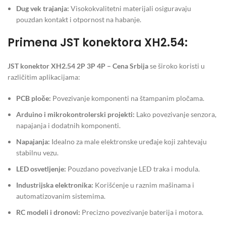
Dug vek trajanja:
Visokokvalitetni materijali osiguravaju
pouzdan kontakt i otpornost na habanje.
Primena JST konektora XH2.54:
JST konektor XH2.54 2P 3P 4P – Cena Srbija
se široko koristi u
različitim aplikacijama:
PCB ploče:
Povezivanje komponenti na štampanim pločama.
Arduino i mikrokontrolerski projekti:
Lako povezivanje senzora,
napajanja i dodatnih komponenti.
Napajanja:
Idealno za male elektronske uređaje koji zahtevaju
stabilnu vezu.
LED osvetljenje:
Pouzdano povezivanje LED traka i modula.
Industrijska elektronika:
Korišćenje u raznim mašinama i
automatizovanim sistemima.
RC modeli i dronovi:
Precizno povezivanje baterija i motora.