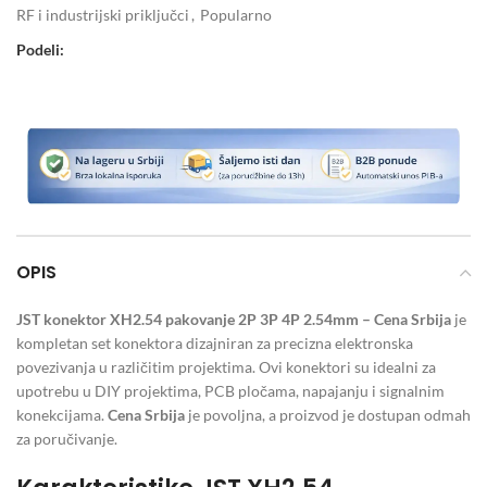
RF i industrijski priključci
,
Popularno
Podeli:
OPIS
JST konektor XH2.54 pakovanje 2P 3P 4P 2.54mm – Cena Srbija
je
kompletan set konektora dizajniran za precizna elektronska
povezivanja u različitim projektima. Ovi konektori su idealni za
upotrebu u DIY projektima, PCB pločama, napajanju i signalnim
konekcijama.
Cena Srbija
je povoljna, a proizvod je dostupan odmah
za poručivanje.