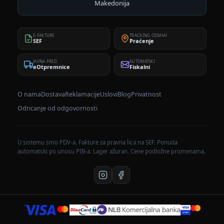
Makedonija
E-FAKTURE
TRACKING ODMAH
SEF
Praćenje
JAVNA PRED.
AUTOMATSKI
eOtpremnice
Fiskalni
O nama
Dostava
Reklamacije
Uslovi
Blog
Privatnost
Odricanje od odgovornosti
U sistemu smo PDV-a. Fakture za pravna lica na SEF. Ponuda
automatski po unosu PIB-a. Lager ažuran. Cene podložne promenama.