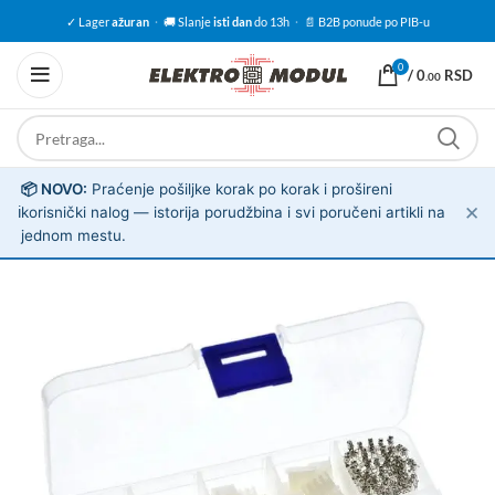
✓ Lager
ažuran
·
🚚 Slanje
isti dan
do 13h
·
📄 B2B ponude po PIB-u
0
/
0
RSD
.00
📦 NOVO:
Praćenje pošiljke korak po korak i prošireni
✕
ℹ️
korisnički nalog — istorija porudžbina i svi poručeni artikli na
jednom mestu.