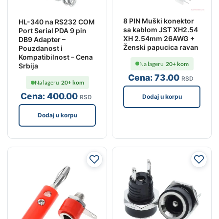
8 PIN Muški konektor
HL-340 na RS232 COM
sa kablom JST XH2.54
Port Serial PDA 9 pin
XH 2.54mm 26AWG +
DB9 Adapter –
Ženski papucica ravan
Pouzdanost i
Kompatibilnost – Cena
Na lageru
20+ kom
Srbija
Cena:
73
.00
RSD
Na lageru
20+ kom
Cena:
400
.00
Dodaj u korpu
RSD
Dodaj u korpu