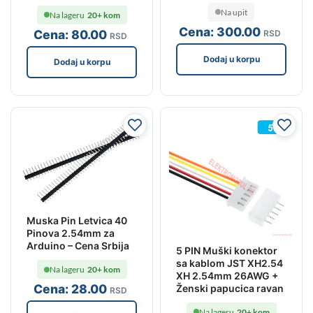
Na upit
Na lageru
20+ kom
Cena:
300
.00
Cena:
80
.00
RSD
RSD
Dodaj u korpu
Dodaj u korpu
Muska Pin Letvica 40
Pinova 2.54mm za
Arduino – Cena Srbija
5 PIN Muški konektor
sa kablom JST XH2.54
Na lageru
20+ kom
XH 2.54mm 26AWG +
Cena:
28
.00
Ženski papucica ravan
RSD
Na lageru
20+ kom