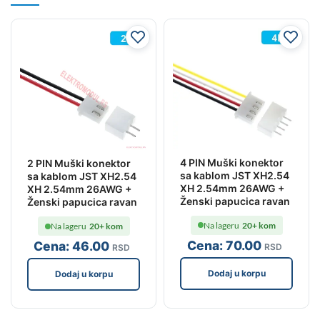
4 PIN Muški konektor
2 PIN Muški konektor
sa kablom JST XH2.54
sa kablom JST XH2.54
XH 2.54mm 26AWG +
XH 2.54mm 26AWG +
Ženski papucica ravan
Ženski papucica ravan
Na lageru
20+ kom
Na lageru
20+ kom
Cena:
70
.00
Cena:
46
.00
RSD
RSD
Dodaj u korpu
Dodaj u korpu