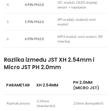
I2C moduli, OLED displeji,
4
4 PIN PH2.0
senzor + napajanje
SPI uređaji, složeniji mini
5
5 PIN PH2.0
moduli
MP3 moduli, mini motori, ISP
6
6 PIN PH2.0
interfejs
Razlika između JST XH 2.54mm i
Micro JST PH 2.0mm
PH 2.0MM
PARAMETAR
XH 2.54MM
(MICRO JST)
2.54mm
Razmak pinova
2.0mm (kompaktni)
(standardni)