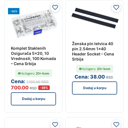
-36%
Ženska pin letvica 40
Komplet Staklenih
pin 2.54mm 1×40
Osigurača 5×20, 10
Header Socket – Cena
Vrednosti, 100 Komada
Srbija
– Cena Srbija
Na lageru
20+ kom
Na lageru
20+ kom
Cena:
38
.00
RSD
Cena:
1,100
.00
RSD
700
.00
-36%
Dodaj u korpu
RSD
Dodaj u korpu