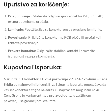
Uputstvo za korišćenje:
Priključivanje:
Odaberite odgovarajući konektor (2P, 3P ili 4P)
prema potrebama uređaja.
Lemljenje:
Povežite žice sa konektorom uz precizno lemljenje.
Povezivanje:
Priključite konektor na PCB ploču ili uređaj koji
zahteva povezivanje.
Provera kontakta:
Osigurajte stabilan kontakt i proverite
ispravnost veze pre korišćenja.
Kupovina i isporuka:
Naručite
JST konektor XH2.54 pakovanje 2P 3P 4P 2.54mm – Cena
Srbija
po najpovoljnijoj ceni. Brza i sigurna isporuka omogućava da
vaš set konektora stigne na adresu u najkraćem mogućem roku.
Cena Srbija
je konkurentna, a proizvod dolazi u zaštitnom
pakovanju sa garancijom kvaliteta.