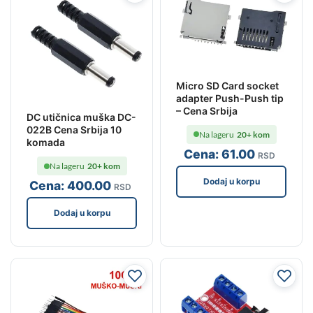
Micro SD Card socket
adapter Push-Push tip
– Cena Srbija
DC utičnica muška DC-
022B Cena Srbija 10
Na lageru
20+ kom
komada
Cena:
61
.00
RSD
Na lageru
20+ kom
Dodaj u korpu
Cena:
400
.00
RSD
Dodaj u korpu