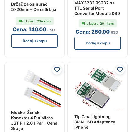
MAX3232 RS232 na
Držač za osigurač
TTL Serial Port
5x20mm – Cena Srbija
Converter Module DB9
Na lageru
20+ kom
Na lageru
20+ kom
Cena:
140
.00
RSD
Cena:
250
.00
RSD
Dodaj u korpu
Dodaj u korpu
Muško-Ženski
Tip C na Lightning
Konektor 4 Pin Micro
8PIN USB Adapter za
JST PH 2.0 1 Par – Cena
iPhone
Srbija