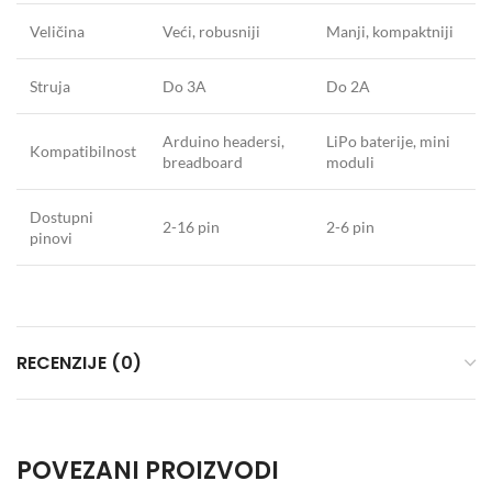
Veličina
Veći, robusniji
Manji, kompaktniji
Struja
Do 3A
Do 2A
Arduino headersi,
LiPo baterije, mini
Kompatibilnost
breadboard
moduli
Dostupni
2-16 pin
2-6 pin
pinovi
RECENZIJE (0)
POVEZANI PROIZVODI