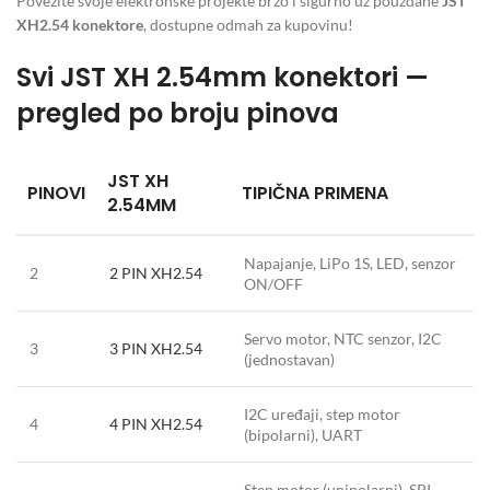
Povežite svoje elektronske projekte brzo i sigurno uz pouzdane
JST
XH2.54 konektore
, dostupne odmah za kupovinu!
Svi JST XH 2.54mm konektori —
pregled po broju pinova
JST XH
PINOVI
TIPIČNA PRIMENA
2.54MM
Napajanje, LiPo 1S, LED, senzor
2
2 PIN XH2.54
ON/OFF
Servo motor, NTC senzor, I2C
3
3 PIN XH2.54
(jednostavan)
I2C uređaji, step motor
4
4 PIN XH2.54
(bipolarni), UART
Step motor (unipolarni), SPI,