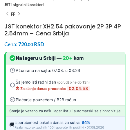
JST i signalni konektori
JST konektor XH2.54 pakovanje 2P 3P 4P
2.54mm – Cena Srbija
Cena:
720
RSD
.00
Na lageru u Srbiji
—
20+
kom
Ažurirano na sajtu: 07.08. u 03:26
Šaljemo isti radni dan
(porudžbine do 13h)
02:04:57
⏱️ Za slanje danas preostalo:
Plaćanje pouzećem / B2B račun
Stanje je vezano za našu lager listu i automatski se sinhronizuje.
94%
Isporučenost paketa danas za sutra:
🚚
Realan uzorak zadnjih 100 isporučenih pošiljki · 07.08.2026