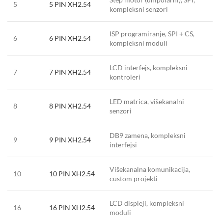
5
5 PIN XH2.54
kompleksni senzori
ISP programiranje, SPI + CS,
6
6 PIN XH2.54
kompleksni moduli
LCD interfejs, kompleksni
7
7 PIN XH2.54
kontroleri
LED matrica, višekanalni
8
8 PIN XH2.54
senzori
DB9 zamena, kompleksni
9
9 PIN XH2.54
interfejsi
Višekanalna komunikacija,
10
10 PIN XH2.54
custom projekti
LCD displeji, kompleksni
16
16 PIN XH2.54
moduli