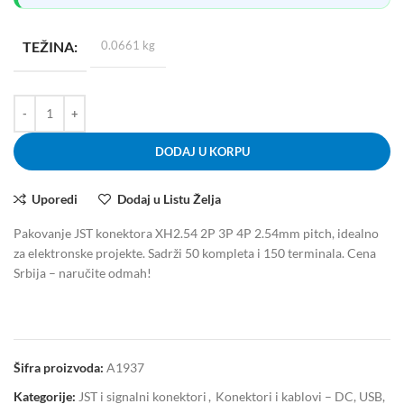
TEŽINA
0.0661 kg
DODAJ U KORPU
Uporedi
Dodaj u Listu Želja
Pakovanje JST konektora XH2.54 2P 3P 4P 2.54mm pitch, idealno
za elektronske projekte. Sadrži 50 kompleta i 150 terminala. Cena
Srbija – naručite odmah!
Šifra proizvoda:
A1937
Kategorije:
JST i signalni konektori
,
Konektori i kablovi – DC, USB,