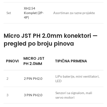
XH2.54
Set
Komplet (2P-
Asortiman za razne projekte
4P)
Micro JST PH 2.0mm konektori —
pregled po broju pinova
MICRO JST
PINOVI
TIPIČNA PRIMENA
PH 2.0MM
LiPo baterije, mini ventilatori,
2
2 PIN PH2.0
LED
Senzori sa signalom, mali
3
3 PIN PH2.0
servo motori