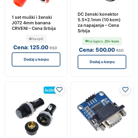
DC ženski konektor
1 set muški i ženski
5.5×2.1mm (10 kom)
J072 4mm banana
za napajanje – Cena
CRVENI – Cena Srbija
Srbija
Na upit
Na lageru
20+ kom
Cena:
125
.00
RSD
Cena:
500
.00
RSD
Dodaj u korpu
Dodaj u korpu