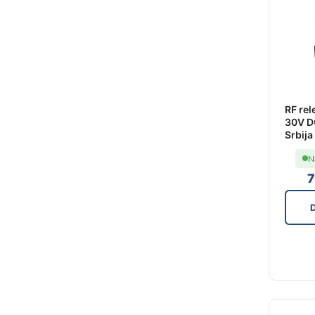
RF rel
30V DC
Srbija
N
D