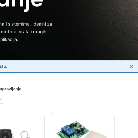
ma i sistemima. Idealni za
motora, vrata i drugih
likacija.
✕
stu.
 upravljanje