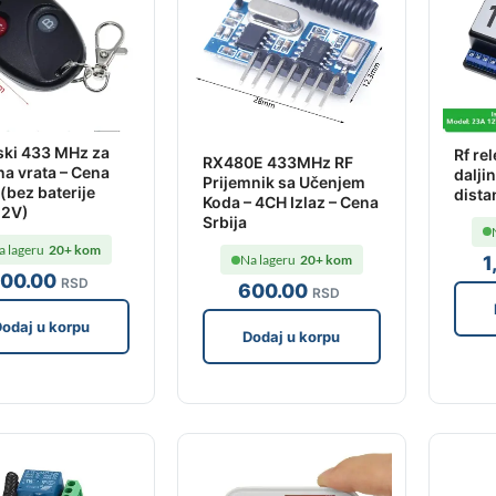
ski 433 MHz za
Rf rel
RX480E 433MHz RF
a vrata – Cena
dalji
Prijemnik sa Učenjem
 (bez baterije
dist
Koda – 4CH Izlaz – Cena
2V)
Srbija
a lageru
20+ kom
1
Na lageru
20+ kom
00
.00
RSD
600
.00
RSD
odaj u korpu
Dodaj u korpu