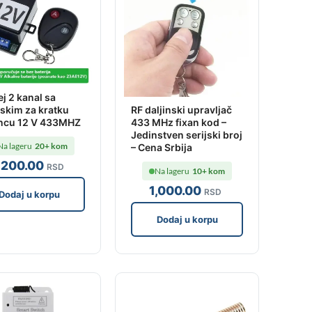
ej 2 kanal sa
nskim za kratku
RF daljinski upravljač
ancu 12 V 433MHZ
433 MHz fixan kod –
Jedinstven serijski broj
Na lageru
20+ kom
– Cena Srbija
,200
.00
RSD
Na lageru
10+ kom
1,000
.00
RSD
Dodaj u korpu
Dodaj u korpu