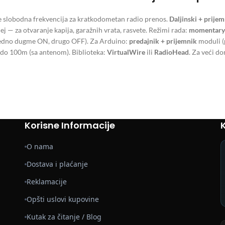
e slobodna frekvencija za kratkodometan radio prenos.
Daljinski + prijem
lej — za otvaranje kapija, garažnih vrata, rasvete. Režimi rada:
momentary
edno dugme ON, drugo OFF). Za Arduino:
predajnik + prijemnik
moduli (
 do 100m (sa antenom). Biblioteka:
VirtualWire
ili
RadioHead
. Za veći d
Korisne Informacije
O nama
Dostava i plaćanje
Reklamacije
Opšti uslovi kupovine
Kutak za čitanje / Blog