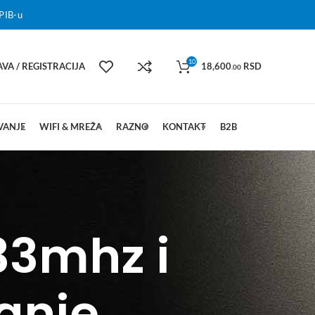
PIB-u
10
AVA / REGISTRACIJA
18,600
RSD
.00
VANJE
WIFI & MREŽA
RAZNO
KONTAKT
B2B
433mhz i
janje