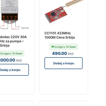
CC1101 433MHz
ekidac 220V 30A
1000M Cena Srbija
Hz za pumpe –
Srbija
Na lageru
5+ kom
490
.00
Na lageru
5+ kom
RSD
,000
.00
RSD
Dodaj u korpu
Dodaj u korpu