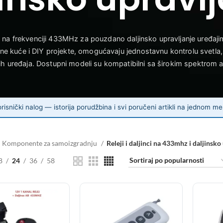
jači na frekvenciji 433MHz za pouzdano daljinsko upravljanje uređaji
ne kuće i DIY projekte, omogućavaju jednostavnu kontrolu svetla, 
nih uređaja. Dostupni modeli su kompatibilni sa širokim spektrom ap
risnički nalog — istorija porudžbina i svi poručeni artikli na jednom me
Komponente za samoizgradnju
Releji i daljinci na 433mhz i daljinsko
8
24
36
58