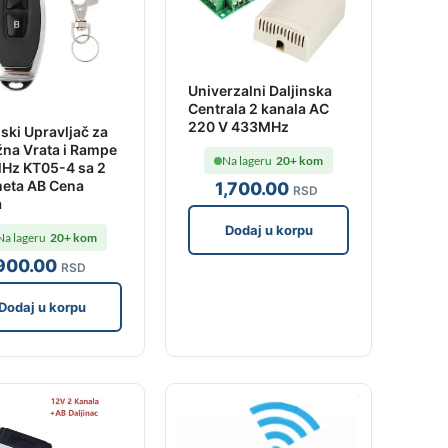
Univerzalni Daljinska
Centrala 2 kanala AC
220 V 433MHz
nski Upravljač za
na Vrata i Rampe
Na lageru
20+ kom
Hz KT05-4 sa 2
eta AB Cena
1,700
.00
RSD
a
Dodaj u korpu
Na lageru
20+ kom
900
.00
RSD
Dodaj u korpu