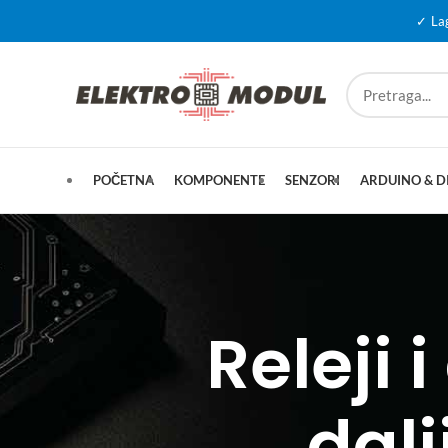
✓ La
POČETNA
KOMPONENTE
SENZORI
ARDUINO & D
Releji 
dalj