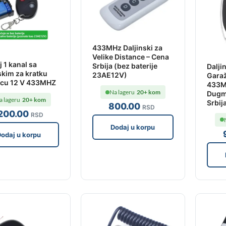
433MHz Daljinski za
Velike Distance – Cena
j 1 kanal sa
Srbija (bez baterije
Dalji
skim za kratku
23AE12V)
Garaž
ncu 12 V 433MHZ
433M
Na lageru
20+ kom
Dugm
a lageru
20+ kom
Srbij
800
.00
RSD
,200
.00
RSD
Dodaj u korpu
odaj u korpu