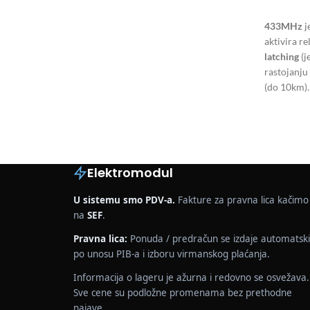
433MHz
j
aktivira re
latching
(j
rastojanju
(do 10km).
Elektromodul
U sistemu smo PDV-a.
Fakture za pravna lica kačimo
na
SEF
.
Pravna lica:
Ponuda / predračun se izdaje automatski
po unosu PIB-a i izboru virmanskog plaćanja.
Informacija o lageru je ažurna i redovno se osvežava.
Sve cene su podložne promenama bez prethodne
najave.