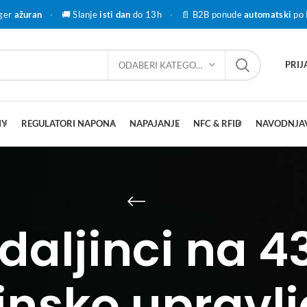
ger
ažuran
·
🚚 Slanje
isti dan
do 13h
·
📄 B2B ponude
automatski
po 
PRIJ
ODABERI KATEGORIJU
IY
REGULATORI NAPONA
NAPAJANJE
NFC & RFID
NAVODNJA
i daljinci na 
insko upravl