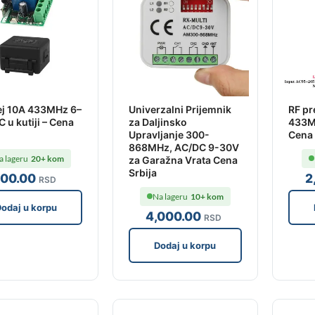
ej 10A 433MHz 6–
Univerzalni Prijemnik
RF pr
 u kutiji – Cena
za Daljinsko
433M
Upravljanje 300-
Cena 
868MHz, AC/DC 9-30V
a lageru
20+ kom
za Garažna Vrata Cena
Srbija
700
.00
2
RSD
Na lageru
10+ kom
odaj u korpu
4,000
.00
RSD
Dodaj u korpu