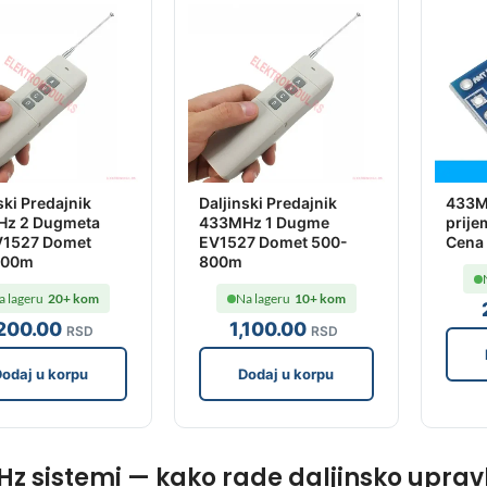
ski Predajnik
Daljinski Predajnik
433M
z 2 Dugmeta
433MHz 1 Dugme
prije
V1527 Domet
EV1527 Domet 500-
Cena 
800m
800m
a lageru
20+ kom
Na lageru
10+ kom
,200
.00
1,100
.00
RSD
RSD
odaj u korpu
Dodaj u korpu
z sistemi — kako rade daljinsko upravlja