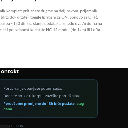
nik
komplet: pritisnete dugme na daljinskom, prijemnik
(drži dok držite),
toggle
(pritisni za ON, ponovo za OFF),
par za ~150 din) za slanje podataka između dva Arduina na
omet i pouzdanost koristite
HC-12
modul (do 1km) ili LoRa
Kontakt
Poručivanje obavljate putem sajta.
Dodajte artikle u korpu i završite porudžbinu.
Porudžbine primljene do 13h biće poslate
istog
dana
.
TELEFON