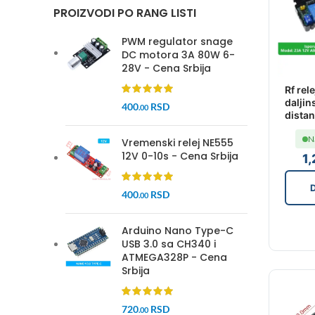
PROIZVODI PO RANG LISTI
PWM regulator snage
DC motora 3A 80W 6-
28V - Cena Srbija
Rf rele
daljin
400
RSD
.00
dista
N
Vremenski relej NE555
12V 0-10s - Cena Srbija
1
D
400
RSD
.00
Arduino Nano Type-C
USB 3.0 sa CH340 i
ATMEGA328P - Cena
Srbija
720
RSD
.00