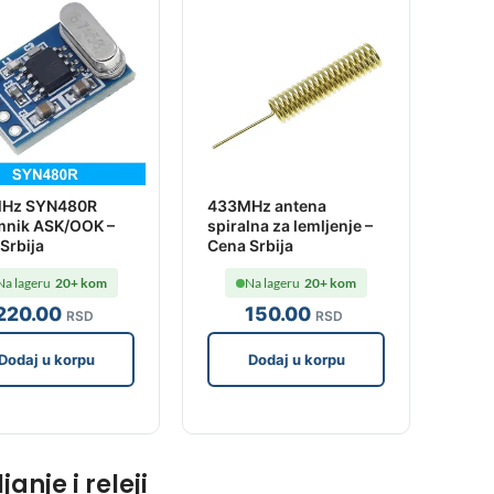
Hz SYN480R
433MHz antena
mnik ASK/OOK –
spiralna za lemljenje –
Srbija
Cena Srbija
Na lageru
20+ kom
Na lageru
20+ kom
220
.00
150
.00
RSD
RSD
Dodaj u korpu
Dodaj u korpu
nje i releji