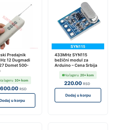
nski Predajnik
433MHz SYN115
Hz 12 Dugmadi
bežični modul za
27 Domet 500-
Arduino – Cena Srbija
m
Na lageru
20+ kom
Na lageru
10+ kom
220
.00
RSD
,600
.00
RSD
Dodaj u korpu
Dodaj u korpu