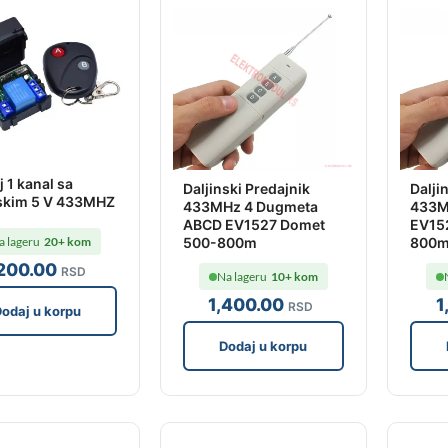
j 1 kanal sa
Daljinski Predajnik
Dalji
nskim 5 V 433MHZ
433MHz 4 Dugmeta
433M
ABCD EV1527 Domet
EV15
a lageru
20+ kom
500-800m
800
,200
.00
RSD
Na lageru
10+ kom
1,400
.00
1
RSD
odaj u korpu
Dodaj u korpu