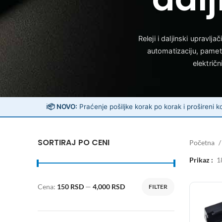
Releji i daljinski upravl
automatizaciju, pamet
električ
ℹ️
📦 NOVO:
Praćenje pošiljke korak po korak i prošireni ko
SORTIRAJ PO CENI
Početna
Prikaz
1
Cena:
150 RSD
—
4,000 RSD
FILTER