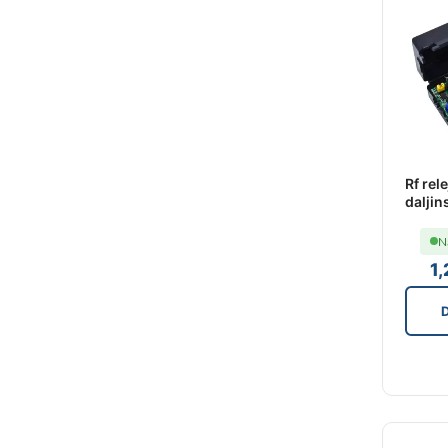
Rf rele
dalji
N
1
D