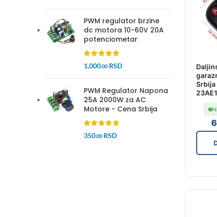
PWM regulator brzine
dc motora 10-60V 20A
potenciometar
1,000
RSD
Daljin
.00
garazn
Srbija
PWM Regulator Napona
23AE1
25A 2000W za AC
Motore - Cena Srbija
N
6
350
RSD
.00
D