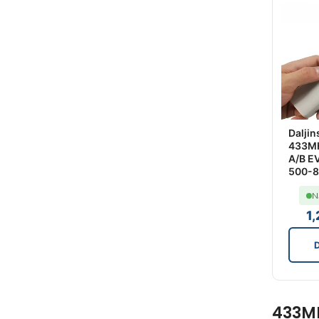
Daljin
433MH
A/B E
500-
N
1
D
433MH