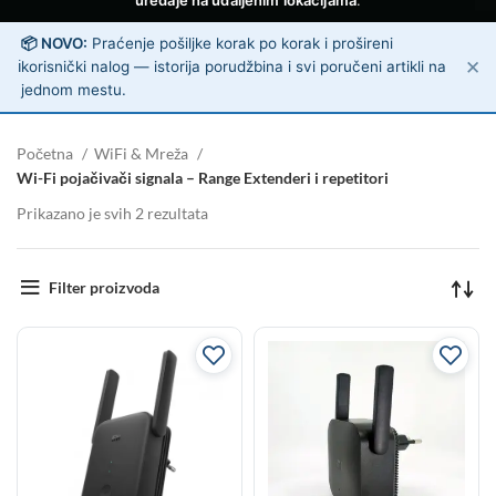
uređaje na udaljenim lokacijama
.
📦 NOVO:
Praćenje pošiljke korak po korak i prošireni
✕
ℹ️
korisnički nalog — istorija porudžbina i svi poručeni artikli na
jednom mestu.
Početna
WiFi & Mreža
Wi-Fi pojačivači signala – Range Extenderi i repetitori
Prikazano je svih 2 rezultata
Filter proizvoda