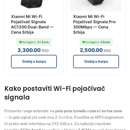
Xiaomi Mi Wi-Fi
Xiaomi Mi Wi-Fi
Pojačivač Signala
Pojačivač Signala Pro
AC1200 Dual-Band —
300Mbps — Cena
Cena Srbija
Srbija
Na lageru
5+ kom
Na lageru
4 kom
3,300
.00
2,500
.00
RSD
RSD
Dodaj u korpu
Dodaj u korpu
Kako postaviti Wi-Fi pojačivač
signala
Postavite range extender na
pola puta između rutera i mrtve zone
— tu gde signal još uvek ima 2-3 crtice. Povežite se WPS dugmetom
ili preko web interfejsa na 192.168.x.x. Za najbolje rezultate
koristite
5GHz band
za uređaje u blizini i
2.4GHz
za veći domet kroz