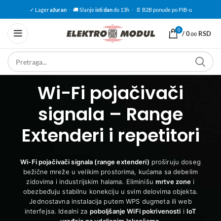
✓ Lager
ažuran
·
🚚 Slanje
isti dan
do 13h
·
📄 B2B ponude po PIB-u
0
/
0
RSD
.00
Wi-Fi pojačivači
signala – Range
Extenderi i repetitori
Wi-Fi pojačivači signala (range extenderi)
proširuju doseg
bežične mreže u velikim prostorima, kućama sa debelim
zidovima i industrijskim halama. Eliminišu
mrtve zone
i
obezbeđuju stabilnu konekciju u svim delovima objekta.
Jednostavna instalacija putem WPS dugmeta ili web
interfejsa. Idealni za
poboljšanje WiFi pokrivenosti
i
IoT