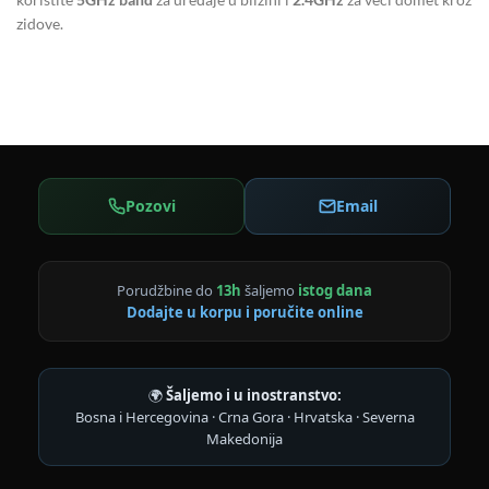
zidove.
Pozovi
Email
Porudžbine do
13h
šaljemo
istog dana
Dodajte u korpu i poručite online
🌍
Šaljemo i u inostranstvo:
Bosna i Hercegovina · Crna Gora · Hrvatska · Severna
Makedonija