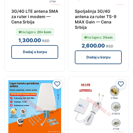
3G/4G LTE antena SMA
Spoljašnja 3G/4G
za ruter i modem —
antena za ruter TS-9
Cena Srbija
MAX Gain — Cena
Srbija
Na lageru
20+ kom
Na lageru
3 kom
1,300
.00
RSD
2,600
.00
RSD
Dodaj u korpu
Dodaj u korpu