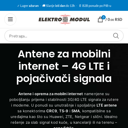
✓ Lager
ažuran
·
🚚 Slanje
isti dan
do 13h
·
📄 B2B ponude po PIB-u
0
/
0
RSD
.00
Antene za mobilni
internet – 4G LTE i
pojačivači signala
Antene i oprema za mobilni internet
namenjene su
poboljšanju prijema i stabilnosti 3G/4G LTE signala za rutere
i modeme. U ponudi su unutrašnje i spoljašnje
LTE antene
sa konektorima
CRC9
,
TS-9
i
SMA
, kompatibilne sa
uređajima kao što su Huawei, ZTE, Netgear i slični. Idealno
rešenje za slab signal kod kuće, u kancelariji ili na terenu –