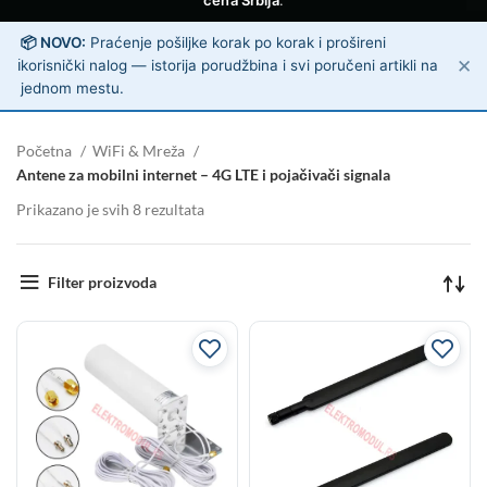
cena Srbija
.
📦 NOVO:
Praćenje pošiljke korak po korak i prošireni
✕
ℹ️
korisnički nalog — istorija porudžbina i svi poručeni artikli na
jednom mestu.
Početna
WiFi & Mreža
Antene za mobilni internet – 4G LTE i pojačivači signala
Prikazano je svih 8 rezultata
Filter proizvoda