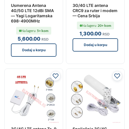
Usmerena Antena
3G/4G LTE antena
4G/5G LTE 12dBi SMA
CRC9 za ruter i modem
— Yagi Logaritamska
— Cena Srbija
698-4900MHz
Na lageru
20+ kom
Na lageru
5+ kom
1,300
.00
RSD
5,600
.00
RSD
Dodaj u korpu
Dodaj u korpu
3G/4G LTE antena Ts-9
Spoljašnja 3G/4G