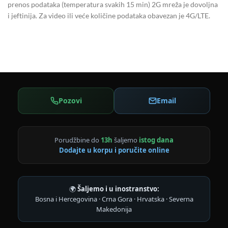
prenos podataka (temperatura svakih 15 min) 2G mreža je dovoljna
i jeftinija. Za video ili veće količine podataka obavezan je 4G/LTE.
Pozovi
Email
Porudžbine do
13h
šaljemo
istog dana
Dodajte u korpu i poručite online
🌍
Šaljemo i u inostranstvo:
Bosna i Hercegovina · Crna Gora · Hrvatska · Severna
Makedonija