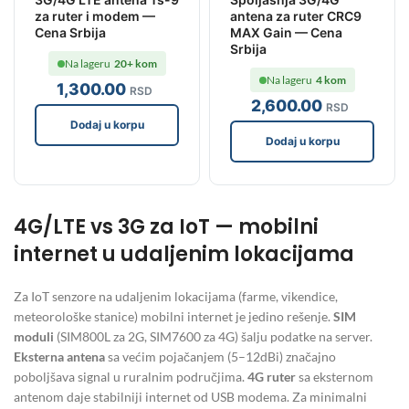
za ruter i modem —
antena za ruter CRC9
Cena Srbija
MAX Gain — Cena
Srbija
Na lageru
20+ kom
Na lageru
4 kom
1,300
.00
RSD
2,600
.00
RSD
Dodaj u korpu
Dodaj u korpu
4G/LTE vs 3G za IoT — mobilni
internet u udaljenim lokacijama
Za IoT senzore na udaljenim lokacijama (farme, vikendice,
meteorološke stanice) mobilni internet je jedino rešenje.
SIM
moduli
(SIM800L za 2G, SIM7600 za 4G) šalju podatke na server.
Eksterna antena
sa većim pojačanjem (5–12dBi) značajno
poboljšava signal u ruralnim područjima.
4G ruter
sa eksternom
antenom daje stabilniji internet od USB modema. Za minimalni