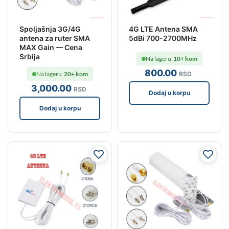
Spoljašnja 3G/4G
4G LTE Antena SMA
antena za ruter SMA
5dBi 700-2700MHz
MAX Gain — Cena
Srbija
Na lageru
10+ kom
800
.00
Na lageru
20+ kom
RSD
3,000
.00
RSD
Dodaj u korpu
Dodaj u korpu