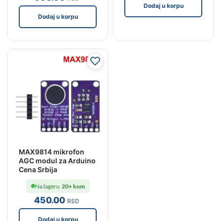
Dodaj u korpu
Dodaj u korpu
MAX9814 mikrofon
AGC modul za Arduino
Cena Srbija
Na lageru
20+ kom
450
.00
RSD
Dodaj u korpu