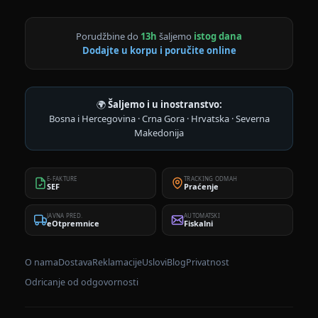
Porudžbine do
13h
šaljemo
istog dana
Dodajte u korpu i poručite online
🌍
Šaljemo i u inostranstvo:
Bosna i Hercegovina · Crna Gora · Hrvatska · Severna
Makedonija
E-FAKTURE
TRACKING ODMAH
SEF
Praćenje
JAVNA PRED.
AUTOMATSKI
eOtpremnice
Fiskalni
O nama
Dostava
Reklamacije
Uslovi
Blog
Privatnost
Odricanje od odgovornosti