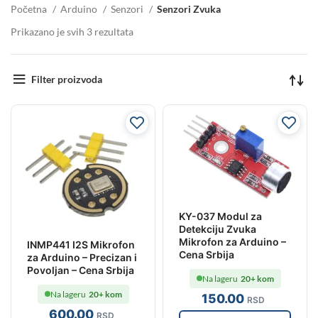
Početna
Arduino
Senzori
Senzori Zvuka
Prikazano je svih 3 rezultata
Filter proizvoda
KY-037 Modul za
Detekciju Zvuka
Mikrofon za Arduino –
INMP441 I2S Mikrofon
Cena Srbija
za Arduino – Precizan i
Povoljan – Cena Srbija
Na lageru
20+ kom
Na lageru
20+ kom
150
.00
RSD
600
.00
RSD