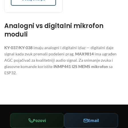
Analogni vs digitalni mikrofon
moduli
KY-037/KY-038
imaju analogni i digitalni izlaz — digitalni daje
signal kada zvuk premaši podešeni prag.
MAX9814
ima ugrađen
AGC pojačivač za kvalitetniji audio signal. Za snimanje zvuka i
glasovne komande koristite
INMP441 I2S MEMS mikrofon
sa
ESP32.
Pozovi
Email