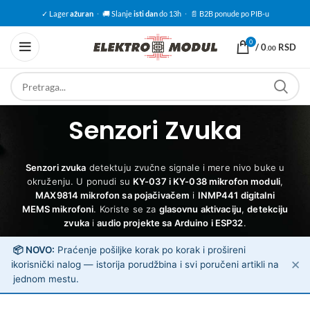
✓ Lager
ažuran
·
🚚 Slanje
isti dan
do 13h
·
📄 B2B ponude po PIB-u
0
/
0
RSD
.00
Senzori Zvuka
Senzori zvuka
detektuju zvučne signale i mere nivo buke u
okruženju. U ponudi su
KY-037 i KY-038 mikrofon moduli
,
MAX9814 mikrofon sa pojačivačem
i
INMP441 digitalni
MEMS mikrofoni
. Koriste se za
glasovnu aktivaciju
,
detekciju
zvuka
i
audio projekte sa Arduino i ESP32
.
📦 NOVO:
Praćenje pošiljke korak po korak i prošireni
✕
ℹ️
korisnički nalog — istorija porudžbina i svi poručeni artikli na
jednom mestu.