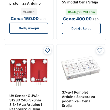
5V modul Cena Srbija
prstom za Arduino
Na upit
Na lageru
20+ kom
Cena:
150
.00
Cena:
400
.00
RSD
RSD
Dodaj u korpu
Dodaj u korpu
37-u-1 Komplet
UV Senzor GUVA-
Arduino Senzora za
S12SD 240-370nm
pocetnike – Cena
3.3-5V za Arduino i
Srbija
Raspberry Pi Cena