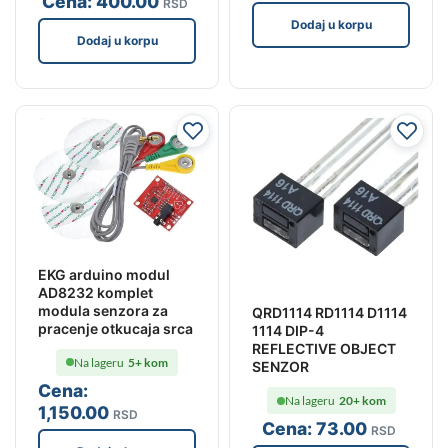
Cena:
400
.00
RSD
Dodaj u korpu
Dodaj u korpu
EKG arduino modul
AD8232 komplet
modula senzora za
QRD1114 RD1114 D1114
pracenje otkucaja srca
1114 DIP-4
REFLECTIVE OBJECT
Na lageru
5+ kom
SENZOR
Cena:
Na lageru
20+ kom
1,150
.00
RSD
Cena:
73
.00
RSD