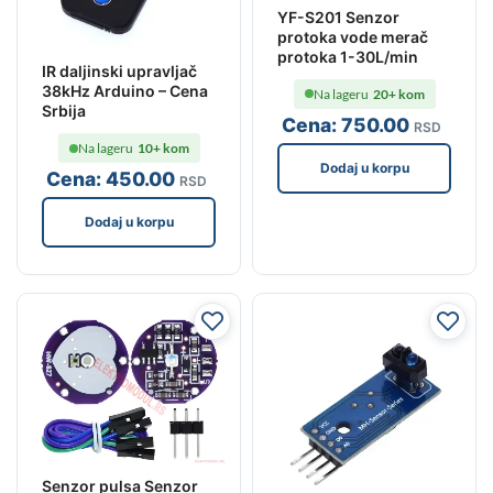
YF-S201 Senzor
protoka vode merač
protoka 1-30L/min
IR daljinski upravljač
38kHz Arduino – Cena
Na lageru
20+ kom
Srbija
Cena:
750
.00
RSD
Na lageru
10+ kom
Dodaj u korpu
Cena:
450
.00
RSD
Dodaj u korpu
Senzor pulsa Senzor