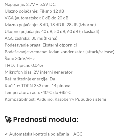
Napajanje: 2.7V – 5.5V DC
Ulazno pojačanje: Fiksno 12 dB
VGA (automatsko): 0 dB do 20 dB
Izlazno pojačanje: 8 dB, 18 dB ili 28 dB (izborno)
Ukupno pojačanje: 40 dB, 50 dB, 60 dB (u kaskadi)
AGC zadrška: 30 ms (fiksna)
Podešavanje praga: Eksterni otpornici
Podešavanje vremena: Jedan kondenzator (attack/release)
Šum: 30nV/√Hz
THD: Tipično 0.04%
Mikrofon bias: 2V interni generator
Režim štednje energije: Da
Kućište: TDFN 3×3 mm, 14 pinova
Temperatura rada: -40°C do +85°C
Kompatibilnost: Arduino, Raspberry Pi, audio sistemi
🚀 Prednosti modula:
✔ Automatska kontrola pojačanja – AGC