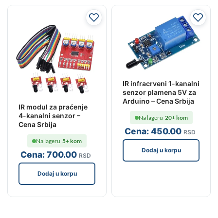
IR infracrveni 1-kanalni
senzor plamena 5V za
Arduino – Cena Srbija
IR modul za praćenje
4-kanalni senzor –
Na lageru
20+ kom
Cena Srbija
Cena:
450
.00
RSD
Na lageru
5+ kom
Dodaj u korpu
Cena:
700
.00
RSD
Dodaj u korpu