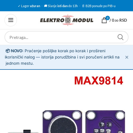
✓ Lager
ažuran
·
🚚 Slanje
isti dan
do 13h
·
📄 B2B ponude po PIB-u
0
/
0
RSD
.00
📦 NOVO:
Praćenje pošiljke korak po korak i prošireni
✕
ℹ️
korisnički nalog — istorija porudžbina i svi poručeni artikli na
jednom mestu.