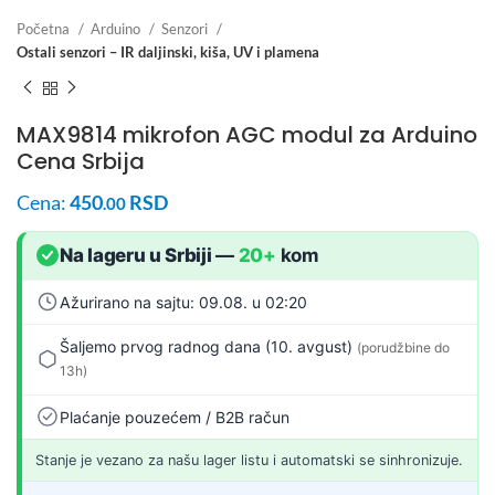
Početna
Arduino
Senzori
Ostali senzori – IR daljinski, kiša, UV i plamena
MAX9814 mikrofon AGC modul za Arduino
Cena Srbija
Cena:
450
RSD
.00
Na lageru u Srbiji
—
20+
kom
Ažurirano na sajtu: 09.08. u 02:20
Šaljemo prvog radnog dana (10. avgust)
(porudžbine do
13h)
Plaćanje pouzećem / B2B račun
Stanje je vezano za našu lager listu i automatski se sinhronizuje.