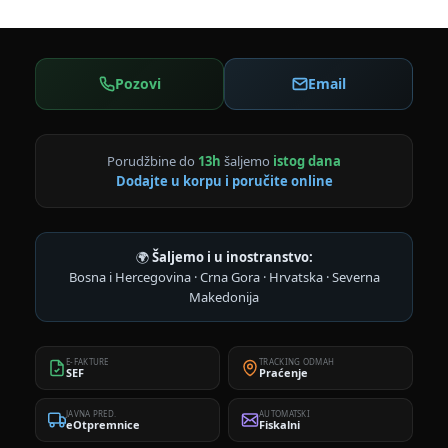
Pozovi
Email
Porudžbine do
13h
šaljemo
istog dana
Dodajte u korpu i poručite online
🌍
Šaljemo i u inostranstvo:
Bosna i Hercegovina · Crna Gora · Hrvatska · Severna
Makedonija
E-FAKTURE
TRACKING ODMAH
SEF
Praćenje
JAVNA PRED.
AUTOMATSKI
eOtpremnice
Fiskalni