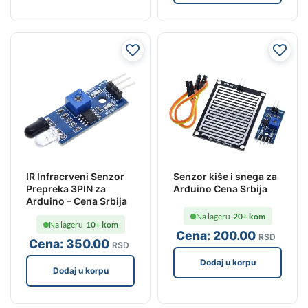
IR Infracrveni Senzor
Senzor kiše i snega za
Prepreka 3PIN za
Arduino Cena Srbija
Arduino – Cena Srbija
Na lageru
20+ kom
Na lageru
10+ kom
Cena:
200
.00
RSD
Cena:
350
.00
RSD
Dodaj u korpu
Dodaj u korpu