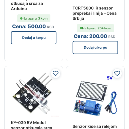
otkucaja srca za
TCRT5000 IR senzor
Arduino
prepreka i linija – Cena
Srbija
Na lageru
3 kom
Cena:
500
.00
RSD
Na lageru
20+ kom
Cena:
200
.00
RSD
Dodaj u korpu
Dodaj u korpu
KY-039 5V Modul
Senzor kiše sa relejom
senzor otkucaja srca