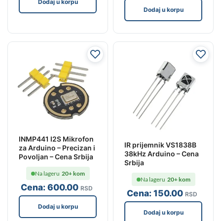
Dodaj u korpu
Dodaj u korpu
INMP441 I2S Mikrofon
IR prijemnik VS1838B
za Arduino – Precizan i
38kHz Arduino – Cena
Povoljan – Cena Srbija
Srbija
Na lageru
20+ kom
Na lageru
20+ kom
Cena:
600
.00
RSD
Cena:
150
.00
RSD
Dodaj u korpu
Dodaj u korpu