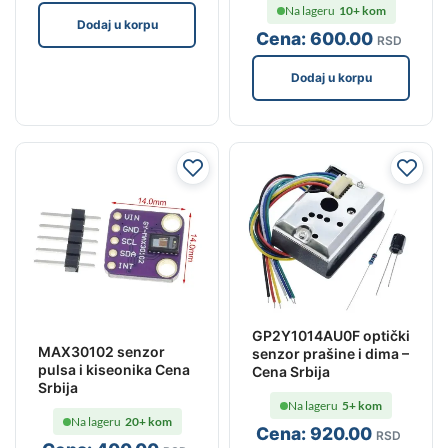
Na lageru
10+ kom
Dodaj u korpu
Cena:
600
.00
RSD
Dodaj u korpu
GP2Y1014AU0F optički
MAX30102 senzor
senzor prašine i dima –
pulsa i kiseonika Cena
Cena Srbija
Srbija
Na lageru
5+ kom
Na lageru
20+ kom
Cena:
920
.00
RSD