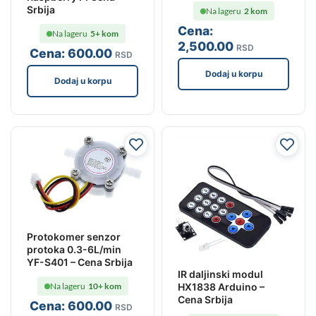
Srbija
Na lageru
2 kom
Cena:
Na lageru
5+ kom
2,500
.00
RSD
Cena:
600
.00
RSD
Dodaj u korpu
Dodaj u korpu
Protokomer senzor
protoka 0.3-6L/min
YF-S401 – Cena Srbija
IR daljinski modul
Na lageru
10+ kom
HX1838 Arduino –
Cena Srbija
Cena:
600
.00
RSD