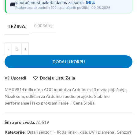
96%
Isporučenost paketa danas za sutra:
🚚
Realan uzorak zadnjih 100 isporučenih pošiljki · 09.08.2026
TEŽINA
0.0036 kg
DODAJ U KORPU
Uporedi
Dodaj u Listu Želja
MAX9814 mikrofon AGC modul za Arduino sa 3 nivoa pojačanja.
Nizak šum, odličan za Arduino i audio projekte. Stabilne
performanse i lako programiranje – Cena Srbija.
Šifra proizvoda:
A3619
Kategorije:
Ostali senzori – IR daljinski, kiša, UV i plamena
,
Senzori