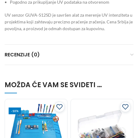
Pogodno za prikupljanje UV podataka na otvorenom
UV senzor GUVA-S12SD je savršen alat za merenje UV intenziteta u
projektima koji zahtevaju precizno praćenje zračenja. Cena Srbija je
povoljna, a proizvod je odmah dostupan za kupovinu.
RECENZIJE (0)
MOŽDA ĆE VAM SE SVIDETI …
-10%