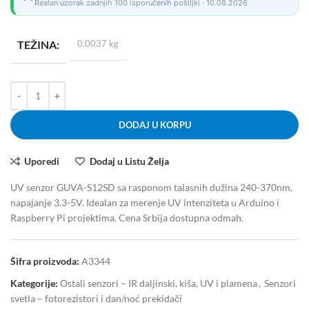
Realan uzorak zadnjih 100 isporučenih pošiljki · 10.08.2026
TEŽINA
0.0037 kg
DODAJ U KORPU
Uporedi
Dodaj u Listu Želja
UV senzor GUVA-S12SD sa rasponom talasnih dužina 240-370nm,
napajanje 3.3-5V. Idealan za merenje UV intenziteta u Arduino i
Raspberry Pi projektima. Cena Srbija dostupna odmah.
Šifra proizvoda:
A3344
Kategorije:
Ostali senzori – IR daljinski, kiša, UV i plamena
,
Senzori
svetla – fotorezistori i dan/noć prekidači