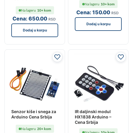
Na lageru
10+ kom
Na lageru
10+ kom
Cena:
150
.00
RSD
Cena:
650
.00
RSD
Dodaj u korpu
Dodaj u korpu
Senzor kiše i snega za
IR daljinski modul
Arduino Cena Srbija
HX1838 Arduino –
Cena Srbija
Na lageru
20+ kom
Na lageru
10+ kom