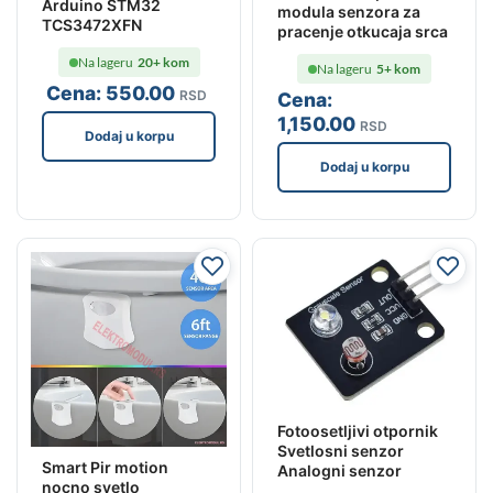
Arduino STM32
modula senzora za
TCS3472XFN
pracenje otkucaja srca
Na lageru
20+ kom
Na lageru
5+ kom
Cena:
550
.00
RSD
Cena:
1,150
.00
RSD
Dodaj u korpu
Dodaj u korpu
Fotoosetljivi otpornik
Svetlosni senzor
Smart Pir motion
Analogni senzor
nocno svetlo