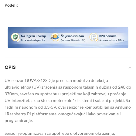
Podeli:
OPIS
UV senzor GUVA-S12SD je precizan modul za detekciju
ultravioletnog (UV) zračenja sa rasponom talasnih dužina od 240 do
370nm, savršen za upotrebu u projektima koji zahtevaju praćenje
UV intenziteta, kao što su meteorološki sistemi i solarni projekti. Sa
radnim naponom od 3.3-5V, ovaj senzor je kompatibilan sa Arduino
i Raspberry Pi platformama, omogućavajući lako povezivanje i
programiranje.
Senzor je optimizovan za upotrebu u otvorenom okruženju,