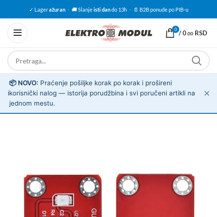
✓ Lager
ažuran
·
🚚 Slanje
isti dan
do 13h
·
📄 B2B ponude po PIB-u
0
/
0
RSD
.00
📦 NOVO:
Praćenje pošiljke korak po korak i prošireni
✕
ℹ️
korisnički nalog — istorija porudžbina i svi poručeni artikli na
jednom mestu.