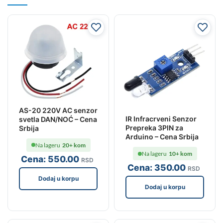
AS-20 220V AC senzor
IR Infracrveni Senzor
svetla DAN/NOĆ – Cena
Prepreka 3PIN za
Srbija
Arduino – Cena Srbija
Na lageru
20+ kom
Na lageru
10+ kom
Cena:
550
.00
RSD
Cena:
350
.00
RSD
Dodaj u korpu
Dodaj u korpu