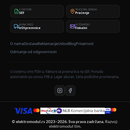
E-FAKTURE
TRACKING ODMAH
SEF
Praćenje
JAVNA PRED.
AUTOMATSKI
eOtpremnice
Fiskalni
O nama
Dostava
Reklamacije
Uslovi
Blog
Privatnost
Odricanje od odgovornosti
U sistemu smo PDV-a. Fakture za pravna lica na SEF. Ponuda
automatski po unosu PIB-a. Lager ažuran. Cene podložne promenama.
© elektromodul.rs 2023–2026. Sva prava zadržana.
Razvoj:
elektromodul tim.