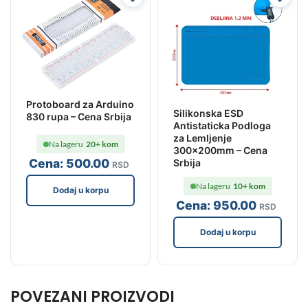
Protoboard za Arduino
Silikonska ESD
830 rupa – Cena Srbija
Antistaticka Podloga
za Lemljenje
Na lageru
20+ kom
300x200mm – Cena
Cena:
500
.00
Srbija
RSD
Na lageru
10+ kom
Dodaj u korpu
Cena:
950
.00
RSD
Dodaj u korpu
POVEZANI PROIZVODI