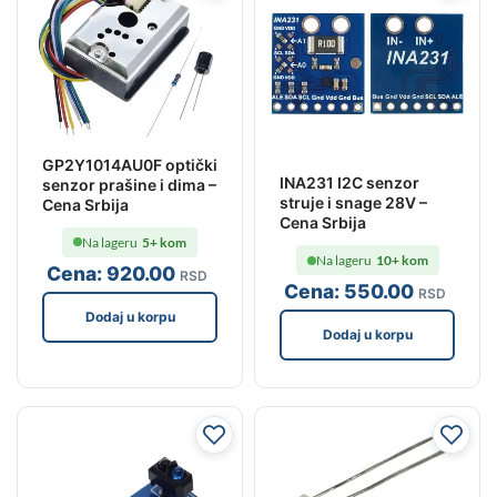
GP2Y1014AU0F optički
INA231 I2C senzor
senzor prašine i dima –
struje i snage 28V –
Cena Srbija
Cena Srbija
Na lageru
5+ kom
Na lageru
10+ kom
Cena:
920
.00
RSD
Cena:
550
.00
RSD
Dodaj u korpu
Dodaj u korpu