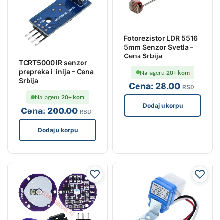
Fotorezistor LDR 5516
5mm Senzor Svetla –
Cena Srbija
TCRT5000 IR senzor
prepreka i linija – Cena
Na lageru
20+ kom
Srbija
Cena:
28
.00
RSD
Na lageru
20+ kom
Dodaj u korpu
Cena:
200
.00
RSD
Dodaj u korpu