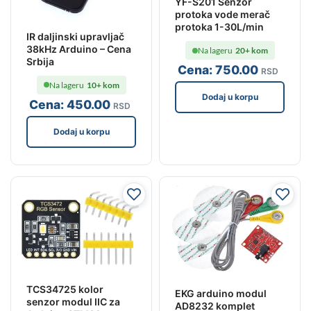
YF-S201 Senzor
protoka vode merač
protoka 1-30L/min
IR daljinski upravljač
38kHz Arduino – Cena
Na lageru
20+ kom
Srbija
Cena:
750
.00
RSD
Na lageru
10+ kom
Dodaj u korpu
Cena:
450
.00
RSD
Dodaj u korpu
TCS34725 kolor
EKG arduino modul
senzor modul IIC za
AD8232 komplet