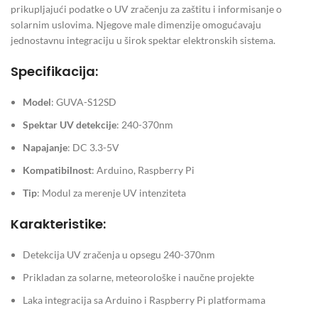
prikupljajući podatke o UV zračenju za zaštitu i informisanje o
solarnim uslovima. Njegove male dimenzije omogućavaju
jednostavnu integraciju u širok spektar elektronskih sistema.
Specifikacija:
Model
: GUVA-S12SD
Spektar UV detekcije
: 240-370nm
Napajanje
: DC 3.3-5V
Kompatibilnost
: Arduino, Raspberry Pi
Tip
: Modul za merenje UV intenziteta
Karakteristike:
Detekcija UV zračenja u opsegu 240-370nm
Prikladan za solarne, meteorološke i naučne projekte
Laka integracija sa Arduino i Raspberry Pi platformama