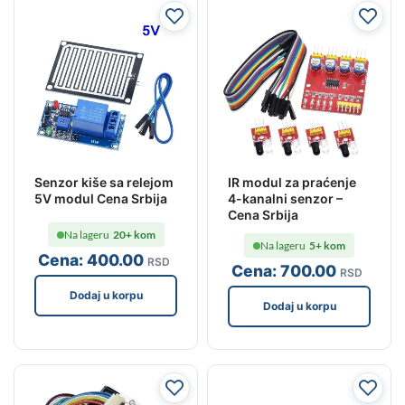
Senzor kiše sa relejom
IR modul za praćenje
5V modul Cena Srbija
4-kanalni senzor –
Cena Srbija
Na lageru
20+ kom
Na lageru
5+ kom
Cena:
400
.00
RSD
Cena:
700
.00
RSD
Dodaj u korpu
Dodaj u korpu