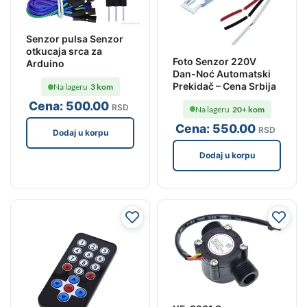
Senzor pulsa Senzor
otkucaja srca za
Foto Senzor 220V
Arduino
Dan-Noć Automatski
Prekidač – Cena Srbija
Na lageru
3 kom
Cena:
500
.00
RSD
Na lageru
20+ kom
Cena:
550
.00
RSD
Dodaj u korpu
Dodaj u korpu