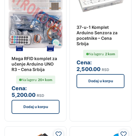
37-u-1 Komplet
Arduino Senzora za
pocetnike – Cena
Srbija
Na lageru
2 kom
Mega RFID komplet za
Cena:
učenje Arduino UNO
2,500
.00
R3 – Cena Srbija
RSD
Na lageru
20+ kom
Dodaj u korpu
Cena:
5,200
.00
RSD
Dodaj u korpu