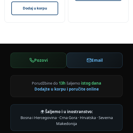
Dodaj u korpu
Pozovi
Email
Porudžbine do
13h
šaljemo
istog dana
Dodajte u korpu i poručite online
🌍
Šaljemo i u inostranstvo:
Bosna i Hercegovina · Crna Gora · Hrvatska · Severna
Makedonija