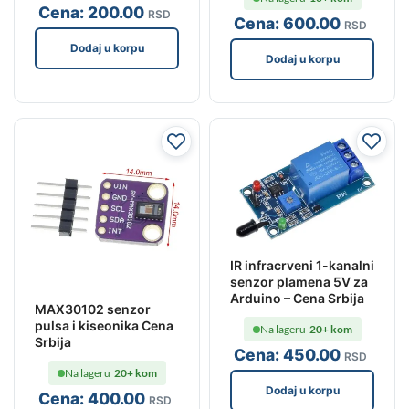
Cena:
200
.00
RSD
Cena:
600
.00
RSD
Dodaj u korpu
Dodaj u korpu
IR infracrveni 1-kanalni
senzor plamena 5V za
Arduino – Cena Srbija
MAX30102 senzor
pulsa i kiseonika Cena
Na lageru
20+ kom
Srbija
Cena:
450
.00
RSD
Na lageru
20+ kom
Dodaj u korpu
Cena:
400
.00
RSD