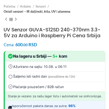
Početna
Arduino
Senzori
Ostali senzori – IR daljinski, kiša, UV i plamena
UV Senzor GUVA-S12SD 240-370nm 3.3-
5V za Arduino i Raspberry Pi Cena Srbija
Cena:
600
RSD
.00
Na lageru u Srbiji
—
5+
kom
Ažurirano na sajtu: 10.08. u 06:11
Šaljemo isti radni dan
(porudžbine do 13h)
Plaćanje pouzećem / B2B račun
Stanje je vezano za našu lager listu i automatski se sinhronizuje.
96%
Isporučenost paketa danas za sutra:
🚚