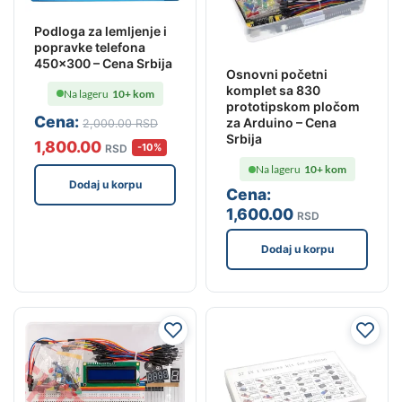
Podloga za lemljenje i
popravke telefona
450×300 – Cena Srbija
Osnovni početni
komplet sa 830
Na lageru
10+ kom
prototipskom pločom
Cena:
za Arduino – Cena
2,000
.00
RSD
Srbija
1,800
.00
-10%
RSD
Na lageru
10+ kom
Dodaj u korpu
Cena:
1,600
.00
RSD
Dodaj u korpu