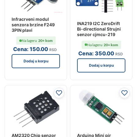
Infracrveni modul
INA219 I2C ZeroDrift
senzora brzine F249
Bi-directional Strujni
3PIN plavi
senzor cjmcu-219
Na lageru
20+ kom
Na lageru
20+ kom
Cena:
150
.00
RSD
Cena:
350
.00
RSD
Dodaj u korpu
Dodaj u korpu
Arduino Mini pir
AM2320 Chip senzor