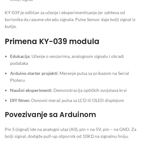
KY-039 je odličan za učenje i eksperimentisanje jer zahteva od
korisnika da razume obradu signala. Pulse Sensor daje bolji signal iz
kutije.
Primena KY-039 modula
Edukacija:
Učenje o senzorima, analognom signalu i obradi
podataka
Arduino starter projekti:
Merenje pulsa sa prikazom na Serial
Ploteru
Naučni eksperimenti:
Demonstracija optičkih svojstava krvi
DIY fitnes:
Osnovni merač pulsa sa LCD ili OLED displejom
Povezivanje sa Arduinom
Pin S (signal) ide na analogni ulaz (A0), pin + na 5V, pin – na GND. Za
bolji signal, dodajte pull-up otpornik od 10KΩ na signalnu liniju.