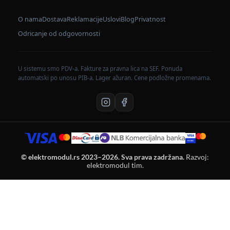
O nama
Dostava
Reklamacije
Uslovi
Blog
Privatnost
Odricanje od odgovornosti
U sistemu smo PDV-a. Fakture za pravna lica na SEF. Ponuda
automatski po unosu PIB-a. Lager ažuran. Cene podložne promenama.
© elektromodul.rs 2023–2026. Sva prava zadržana.
Razvoj:
elektromodul tim.