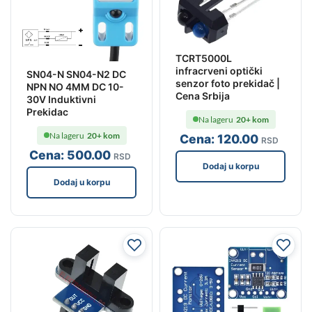
TCRT5000L
infracrveni optički
SN04-N SN04-N2 DC
senzor foto prekidač |
NPN NO 4MM DC 10-
Cena Srbija
30V Induktivni
Prekidac
Na lageru
20+ kom
Na lageru
20+ kom
Cena:
120
.00
RSD
Cena:
500
.00
RSD
Dodaj u korpu
Dodaj u korpu