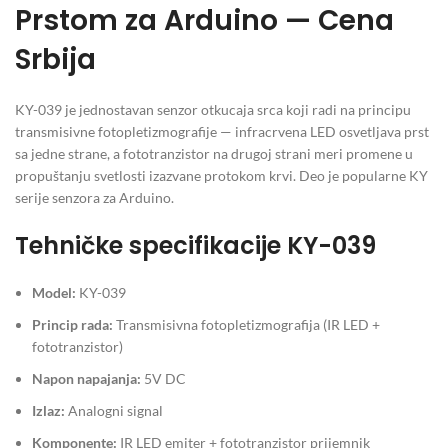
Prstom za Arduino — Cena
Srbija
KY-039 je jednostavan senzor otkucaja srca koji radi na principu
transmisivne fotopletizmografije — infracrvena LED osvetljava prst
sa jedne strane, a fototranzistor na drugoj strani meri promene u
propuštanju svetlosti izazvane protokom krvi. Deo je popularne KY
serije senzora za Arduino.
Tehničke specifikacije KY-039
Model:
KY-039
Princip rada:
Transmisivna fotopletizmografija (IR LED +
fototranzistor)
Napon napajanja:
5V DC
Izlaz:
Analogni signal
Komponente:
IR LED emiter + fototranzistor prijemnik