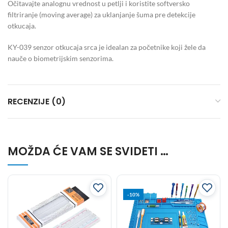
Očitavajte analognu vrednost u petlji i koristite softversko
filtriranje (moving average) za uklanjanje šuma pre detekcije
otkucaja.
KY-039 senzor otkucaja srca je idealan za početnike koji žele da
nauče o biometrijskim senzorima.
RECENZIJE (0)
MOŽDA ĆE VAM SE SVIDETI …
-10%