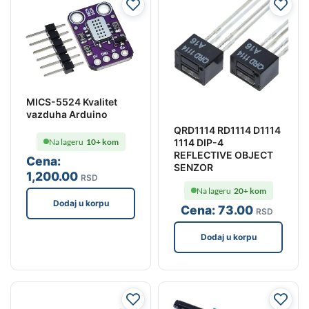
MICS-5524 Kvalitet
vazduha Arduino
QRD1114 RD1114 D1114
1114 DIP-4
Na lageru
10+ kom
REFLECTIVE OBJECT
Cena:
SENZOR
1,200
.00
RSD
Na lageru
20+ kom
Dodaj u korpu
Cena:
73
.00
RSD
Dodaj u korpu