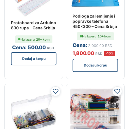
Podloga za lemljenje i
popravke telefona
Protoboard za Arduino
450×300 – Cena Srbija
830 rupa – Cena Srbija
Na lageru
10+ kom
Na lageru
20+ kom
Cena:
2,000
.00
RSD
Cena:
500
.00
RSD
1,800
.00
-10%
RSD
Dodaj u korpu
Dodaj u korpu