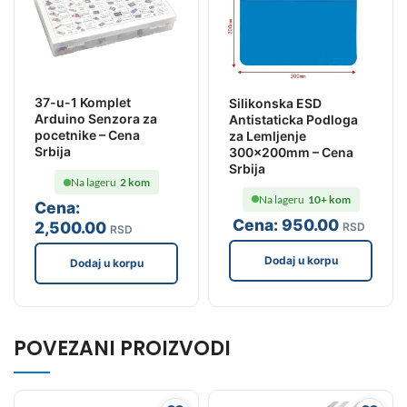
37-u-1 Komplet
Silikonska ESD
Arduino Senzora za
Antistaticka Podloga
pocetnike – Cena
za Lemljenje
Srbija
300x200mm – Cena
Srbija
Na lageru
2 kom
Na lageru
10+ kom
Cena:
Cena:
950
.00
2,500
.00
RSD
RSD
Dodaj u korpu
Dodaj u korpu
POVEZANI PROIZVODI