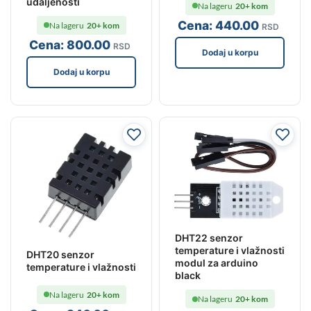
udaljenosti
Na lageru
20+ kom
Cena:
440
.00
Na lageru
20+ kom
RSD
Cena:
800
.00
RSD
Dodaj u korpu
Dodaj u korpu
DHT22 senzor
temperature i vlažnosti
DHT20 senzor
modul za arduino
temperature i vlažnosti
black
Na lageru
20+ kom
Na lageru
20+ kom