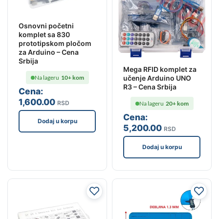
Osnovni početni
komplet sa 830
prototipskom pločom
za Arduino – Cena
Srbija
Mega RFID komplet za
Na lageru
10+ kom
učenje Arduino UNO
R3 – Cena Srbija
Cena:
1,600
.00
RSD
Na lageru
20+ kom
Cena:
Dodaj u korpu
5,200
.00
RSD
Dodaj u korpu