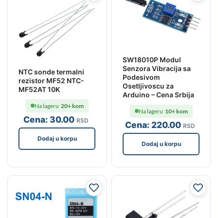
SW18010P Modul
Senzora Vibracija sa
NTC sonde termalni
Podesivom
rezistor MF52 NTC-
Osetljivoscu za
MF52AT 10K
Arduino – Cena Srbija
Na lageru
20+ kom
Na lageru
10+ kom
Cena:
30
.00
RSD
Cena:
220
.00
RSD
Dodaj u korpu
Dodaj u korpu