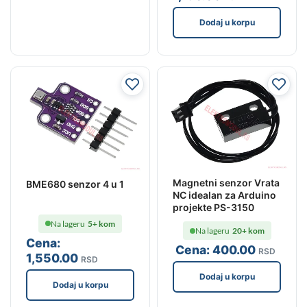
Dodaj u korpu
Magnetni senzor Vrata
BME680 senzor 4 u 1
NC idealan za Arduino
projekte PS-3150
Na lageru
5+ kom
Na lageru
20+ kom
Cena:
Cena:
400
.00
RSD
1,550
.00
RSD
Dodaj u korpu
Dodaj u korpu