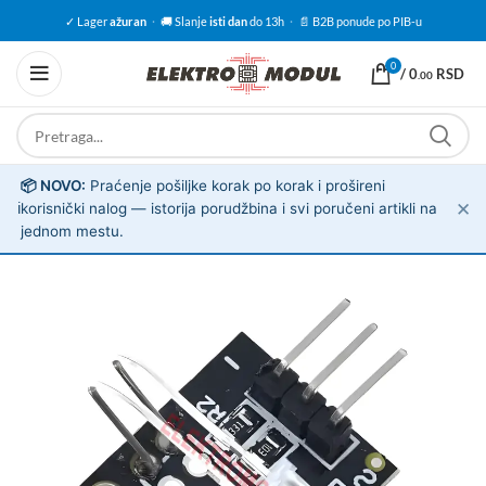
✓ Lager
ažuran
·
🚚 Slanje
isti dan
do 13h
·
📄 B2B ponude po PIB-u
0
/
0
RSD
.00
📦 NOVO:
Praćenje pošiljke korak po korak i prošireni
✕
ℹ️
korisnički nalog — istorija porudžbina i svi poručeni artikli na
jednom mestu.