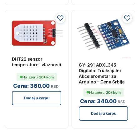
DHT22 senzor
temperature i vlažnosti
GY-291 ADXL345
Digitalni Triaksijalni
Akcelerometar za
Na lageru
20+ kom
Arduino – Cena Srbija
Cena:
360
.00
RSD
Na lageru
20+ kom
Dodaj u korpu
Cena:
340
.00
RSD
Dodaj u korpu