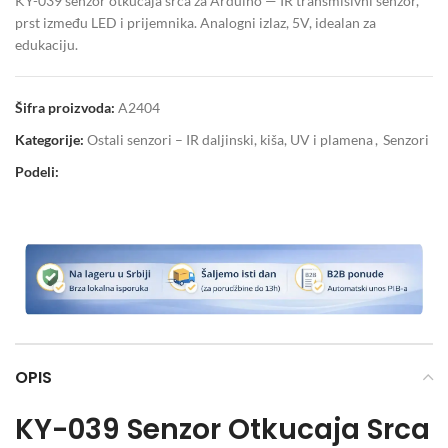
KY-039 senzor otkucaja srca za Arduino — IR transmisivni senzor,
prst između LED i prijemnika. Analogni izlaz, 5V, idealan za
edukaciju.
Šifra proizvoda:
A2404
Kategorije:
Ostali senzori – IR daljinski, kiša, UV i plamena
,
Senzori
Podeli:
OPIS
KY-039 Senzor Otkucaja Srca