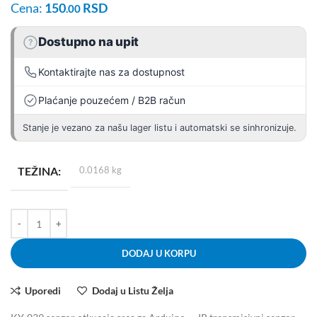
Cena:
150
RSD
.00
Dostupno na upit
?
Kontaktirajte nas za dostupnost
Plaćanje pouzećem / B2B račun
Stanje je vezano za našu lager listu i automatski se sinhronizuje.
TEŽINA
0.0168 kg
DODAJ U KORPU
Uporedi
Dodaj u Listu Želja