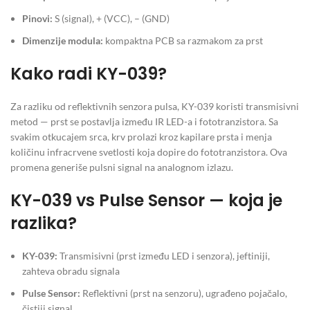
Pinovi:
S (signal), + (VCC), – (GND)
Dimenzije modula:
kompaktna PCB sa razmakom za prst
Kako radi KY-039?
Za razliku od reflektivnih senzora pulsa, KY-039 koristi transmisivni
metod — prst se postavlja između IR LED-a i fototranzistora. Sa
svakim otkucajem srca, krv prolazi kroz kapilare prsta i menja
količinu infracrvene svetlosti koja dopire do fototranzistora. Ova
promena generiše pulsni signal na analognom izlazu.
KY-039 vs Pulse Sensor — koja je
razlika?
KY-039:
Transmisivni (prst između LED i senzora), jeftiniji,
zahteva obradu signala
Pulse Sensor:
Reflektivni (prst na senzoru), ugrađeno pojačalo,
čistiji signal