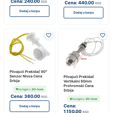
Cena:
240
.00
RSD
Cena:
440
.00
RSD
Dodaj u korpu
Dodaj u korpu
Plivajući Prekidač 90°
Senzor Nivoa Cena
Plivajući Prekidač
Srbija
Vertikalni 60mm
Prohromski Cena
Na lageru
20+ kom
Srbija
Cena:
380
.00
RSD
Na lageru
20+ kom
Cena:
Dodaj u korpu
1,150
.00
RSD