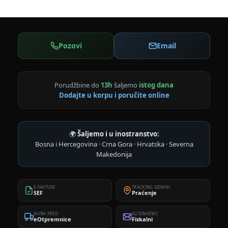
Pozovi
Email
Porudžbine do
13h
šaljemo
istog dana
Dodajte u korpu i poručite online
🌍
Šaljemo i u inostranstvo:
Bosna i Hercegovina · Crna Gora · Hrvatska · Severna
Makedonija
E-FAKTURE
TRACKING ODMAH
SEF
Praćenje
JAVNA PRED.
AUTOMATSKI
eOtpremnice
Fiskalni