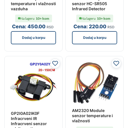
senzor HC-SR505
temperature i vlažnosti
Infrared Detector
vazduha
Na lageru
10+ kom
Na lageru
10+ kom
Cena:
220
.00
Cena:
450
.00
RSD
RSD
Dodaj u korpu
Dodaj u korpu
AM2320 Module
GP2I0A02IK0F
senzor temperature i
Infracrveni IR
vlažnosti
Infracrveni senzor