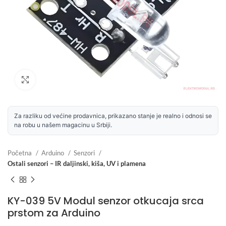
Uvećaj sliku
Za razliku od većine prodavnica, prikazano stanje je realno i odnosi se
na robu u našem magacinu u Srbiji.
Početna
Arduino
Senzori
Ostali senzori – IR daljinski, kiša, UV i plamena
KY-039 5V Modul senzor otkucaja srca
prstom za Arduino