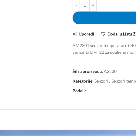
Uporedi
Dodaj u Listu Ž
AM2301 senzor temperature (-40 d
varijanta DHT22 za udaljenu mon
Šifra proizvoda:
A2530
Kategorije:
Senzori
,
Senzori temp
Podeli: