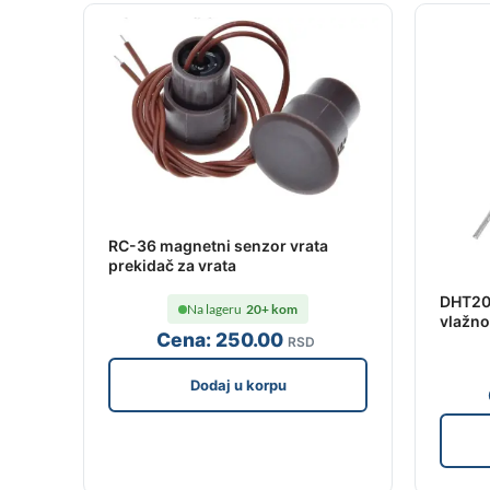
RC-36 magnetni senzor vrata
prekidač za vrata
DHT20 
Na lageru
20+ kom
vlažno
Cena:
250
.00
RSD
Dodaj u korpu