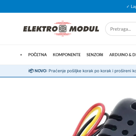
✓ La
POČETNA
KOMPONENTE
SENZORI
ARDUINO & D
ℹ️
📦 NOVO:
Praćenje pošiljke korak po korak i prošireni ko