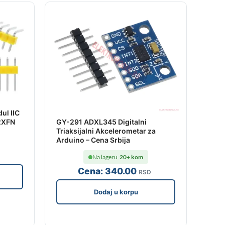
ul IIC
2XFN
GY-291 ADXL345 Digitalni
Triaksijalni Akcelerometar za
Arduino – Cena Srbija
Na lageru
20+ kom
Cena:
340
.00
RSD
Dodaj u korpu