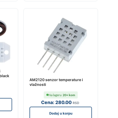
i
black
AM2120 senzor temperature i
vlažnosti
Na lageru
20+ kom
Cena:
280
.00
RSD
Dodaj u korpu