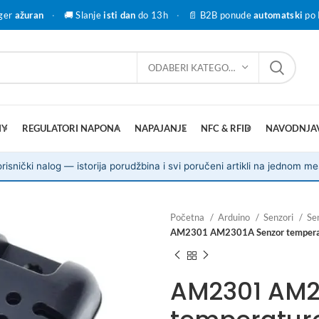
ger
ažuran
·
🚚 Slanje
isti dan
do 13h
·
📄 B2B ponude
automatski
po 
ODABERI KATEGORIJU
IY
REGULATORI NAPONA
NAPAJANJE
NFC & RFID
NAVODNJA
risnički nalog — istorija porudžbina i svi poručeni artikli na jednom me
Početna
Arduino
Senzori
Se
AM2301 AM2301A Senzor temperatu
AM2301 AM2