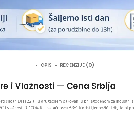
OPIS
RECENZIJE (0)
e i Vlažnosti — Cena Srbija
osti sličan DHT22 ali u drugačijem pakovaniju prilagođenom za industr
 i vlažnosti 0-100% RH sa tačnošću ±3%. Koristi jednožični digitalni pr