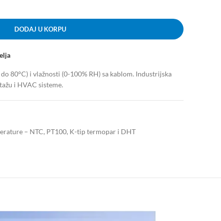
DODAJ U KORPU
elja
o 80°C) i vlažnosti (0-100% RH) sa kablom. Industrijska
tažu i HVAC sisteme.
erature – NTC, PT100, K-tip termopar i DHT