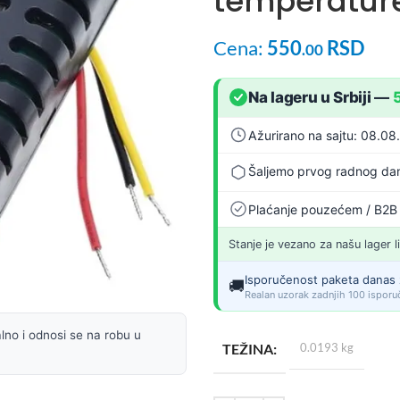
temperature 
Cena:
550
RSD
.00
Na lageru u Srbiji
—
Ažurirano na sajtu: 08.08
Šaljemo prvog radnog dan
Plaćanje pouzećem / B2B
Stanje je vezano za našu lager l
Isporučenost paketa danas 
🚚
Realan uzorak zadnjih 100 isporuč
lno i odnosi se na robu u
TEŽINA
0.0193 kg