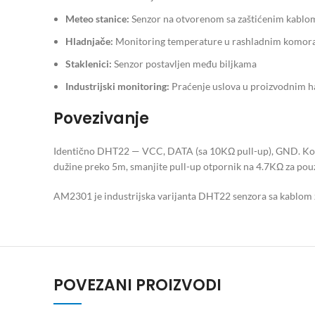
Meteo stanice:
Senzor na otvorenom sa zaštićenim kablo
Hladnjače:
Monitoring temperature u rashladnim komo
Staklenici:
Senzor postavljen među biljkama
Industrijski monitoring:
Praćenje uslova u proizvodnim 
Povezivanje
Identično DHT22 — VCC, DATA (sa 10KΩ pull-up), GND. Kori
dužine preko 5m, smanjite pull-up otpornik na 4.7KΩ za pou
AM2301 je industrijska varijanta DHT22 senzora sa kablom z
POVEZANI PROIZVODI