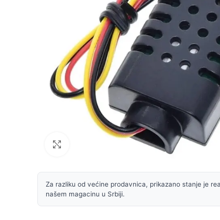
Uvećaj sliku
Za razliku od većine prodavnica, prikazano stanje je rea
našem magacinu u Srbiji.