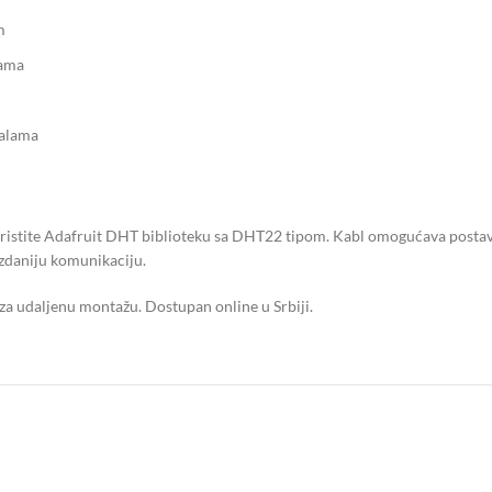
m
rama
halama
stite Adafruit DHT biblioteku sa DHT22 tipom. Kabl omogućava postavl
zdaniju komunikaciju.
a udaljenu montažu. Dostupan online u Srbiji.