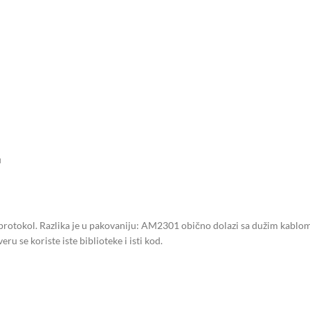
u
i protokol. Razlika je u pakovaniju: AM2301 obično dolazi sa dužim kablo
 se koriste iste biblioteke i isti kod.