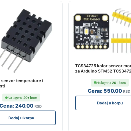
TCS34725 kolor senzor mod
za Arduino STM32 TCS347
senzor temperature i
Na lageru
20+ kom
sti
Cena:
550
.00
RSD
Na lageru
20+ kom
Dodaj u korpu
Cena:
240
.00
RSD
Dodaj u korpu