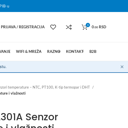
PIB-u
0
PRIJAVA / REGISTRACIJA
0
RSD
.00
VANJE
WIFI & MREŽA
RAZNO
KONTAKT
B2B
✕
stu.
nzori temperature – NTC, PT100, K-tip termopar i DHT
re i vlažnosti
301A Senzor