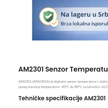
AM2301 Senzor Temperatur
AM2301 (AM2301A) je digitalni senzor temperature i vlažn
opseg merenja temperature -40°C do 80°C sa tačnošću ±0.5°C
Tehničke specifikacije AM2301