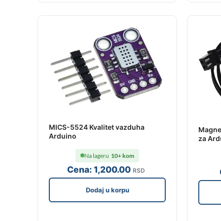
MICS-5524 Kvalitet vazduha
Magnet
Arduino
za Ard
Na lageru
10+ kom
Cena:
1,200
.00
RSD
Dodaj u korpu