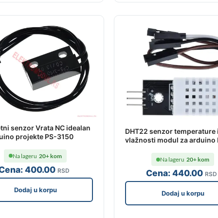
ni senzor Vrata NC idealan
DHT22 senzor temperature 
uino projekte PS-3150
vlažnosti modul za arduino 
Na lageru
20+ kom
Na lageru
20+ kom
Cena:
400
.00
RSD
Cena:
440
.00
RSD
Dodaj u korpu
Dodaj u korpu