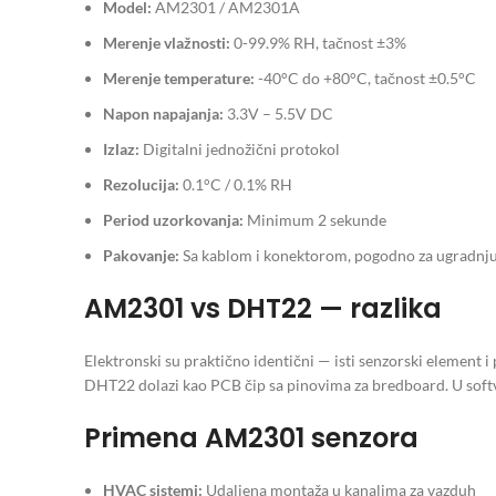
Model:
AM2301 / AM2301A
Merenje vlažnosti:
0-99.9% RH, tačnost ±3%
Merenje temperature:
-40°C do +80°C, tačnost ±0.5°C
Napon napajanja:
3.3V – 5.5V DC
Izlaz:
Digitalni jednožični protokol
Rezolucija:
0.1°C / 0.1% RH
Period uzorkovanja:
Minimum 2 sekunde
Pakovanje:
Sa kablom i konektorom, pogodno za ugradnj
AM2301 vs DHT22 — razlika
Elektronski su praktično identični — isti senzorski element 
DHT22 dolazi kao PCB čip sa pinovima za bredboard. U softveru
Primena AM2301 senzora
HVAC sistemi:
Udaljena montaža u kanalima za vazduh