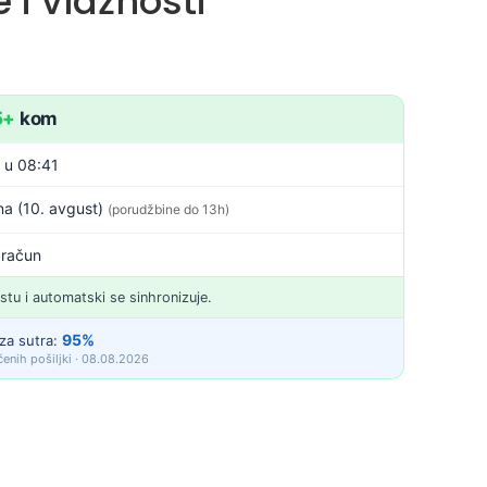
i vlažnosti
5+
kom
. u 08:41
a (10. avgust)
(porudžbine do 13h)
 račun
istu i automatski se sinhronizuje.
95%
za sutra:
enih pošiljki · 08.08.2026