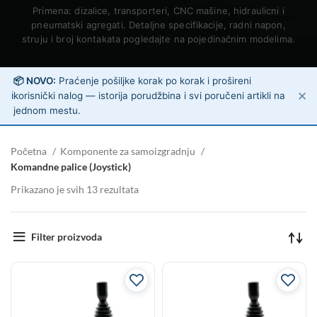
Primena: dizalice, transporteri, CNC mašine, hidraulicni i
pneumatski agregati. Detaljne specifikacije, radni napon,
struju i broj kontakata pogledajte na pojedinačnim modelima.
📦 NOVO:
Praćenje pošiljke korak po korak i prošireni
✕
ℹ️
korisnički nalog — istorija porudžbina i svi poručeni artikli na
jednom mestu.
Početna
Komponente za samoizgradnju
Komandne palice (Joystick)
Prikazano je svih 13 rezultata
Filter proizvoda