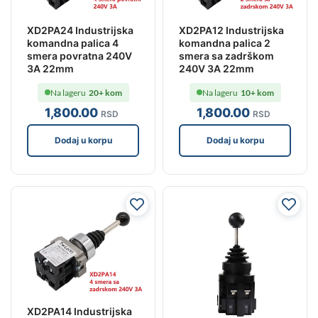
XD2PA24 Industrijska
XD2PA12 Industrijska
komandna palica 4
komandna palica 2
smera povratna 240V
smera sa zadrškom
3A 22mm
240V 3A 22mm
Na lageru
20+ kom
Na lageru
10+ kom
1,800
.00
1,800
.00
RSD
RSD
Dodaj u korpu
Dodaj u korpu
XD2PA14 Industrijska