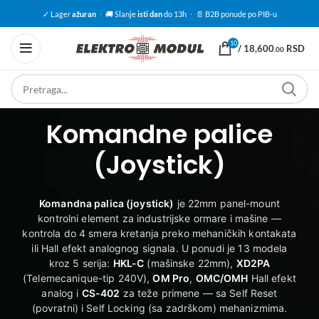
✓ Lager
ažuran
·
🚚 Slanje
isti dan
do 13h
·
📄 B2B ponude po PIB-u
10
/
18,600
RSD
.00
Komandne palice
(Joystick)
Komandna palica (joystick)
je 22mm panel-mount
kontrolni element za industrijske ormare i mašine —
kontrola do 4 smera kretanja preko mehaničkih kontakata
ili Hall efekt analognog signala. U ponudi je 13 modela
kroz 5 serija:
HKL-C
(mašinske 22mm),
XD2PA
(Telemecanique-tip 240V),
OM Pro
,
OMC/OMH
Hall efekt
analog i
CS-402
za teže primene — sa Self Reset
(povratni) i Self Locking (sa zadrškom) mehanizmima.