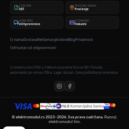
E-FAKTURE
TRACKING ODMAH
SEF
Praćenje
JAVNA PRED.
AUTOMATSKI
eOtpremnice
Fiskalni
O nama
Dostava
Reklamacije
Uslovi
Blog
Privatnost
Odricanje od odgovornosti
U sistemu smo PDV-a. Fakture za pravna lica na SEF. Ponuda
automatski po unosu PIB-a. Lager ažuran. Cene podložne promenama.
© elektromodul.rs 2023–2026. Sva prava zadržana.
Razvoj:
elektromodul tim.