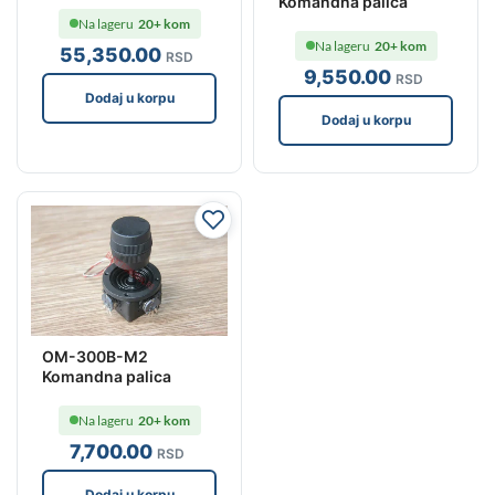
Komandna palica
Na lageru
20+ kom
Na lageru
20+ kom
55,350
.00
RSD
9,550
.00
RSD
Dodaj u korpu
Dodaj u korpu
OM-300B-M2
Komandna palica
Na lageru
20+ kom
7,700
.00
RSD
Dodaj u korpu