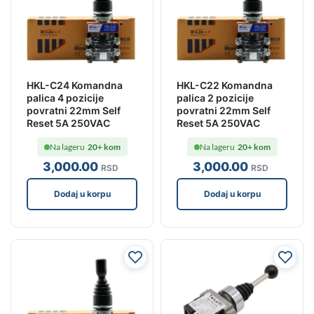
HKL-C24 Komandna
HKL-C22 Komandna
palica 4 pozicije
palica 2 pozicije
povratni 22mm Self
povratni 22mm Self
Reset 5A 250VAC
Reset 5A 250VAC
Na lageru
20+ kom
Na lageru
20+ kom
3,000
.00
3,000
.00
RSD
RSD
Dodaj u korpu
Dodaj u korpu