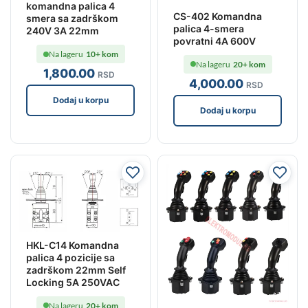
komandna palica 4
CS-402 Komandna
smera sa zadrškom
palica 4-smera
240V 3A 22mm
povratni 4A 600V
Na lageru
10+ kom
Na lageru
20+ kom
1,800
.00
RSD
4,000
.00
RSD
Dodaj u korpu
Dodaj u korpu
HKL-C14 Komandna
palica 4 pozicije sa
zadrškom 22mm Self
Locking 5A 250VAC
Na lageru
20+ kom