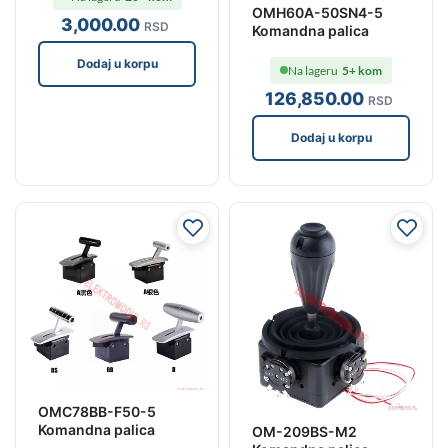
OMH60A-50SN4-5
3,000
.00
RSD
Komandna palica
Dodaj u korpu
Na lageru
5+ kom
126,850
.00
RSD
Dodaj u korpu
OMC78BB-F50-5
Komandna palica
OM-209BS-M2