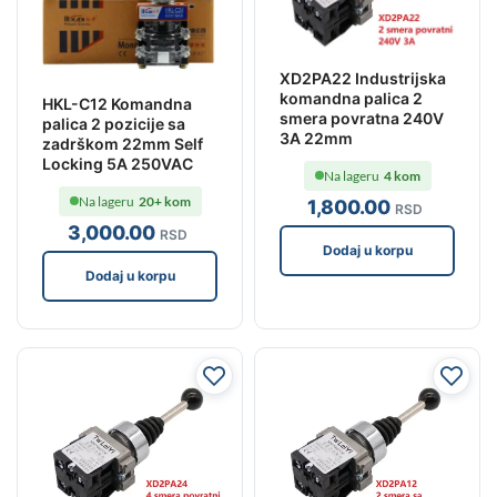
XD2PA22 Industrijska
komandna palica 2
HKL-C12 Komandna
smera povratna 240V
palica 2 pozicije sa
3A 22mm
zadrškom 22mm Self
Locking 5A 250VAC
Na lageru
4 kom
Na lageru
20+ kom
1,800
.00
RSD
3,000
.00
RSD
Dodaj u korpu
Dodaj u korpu