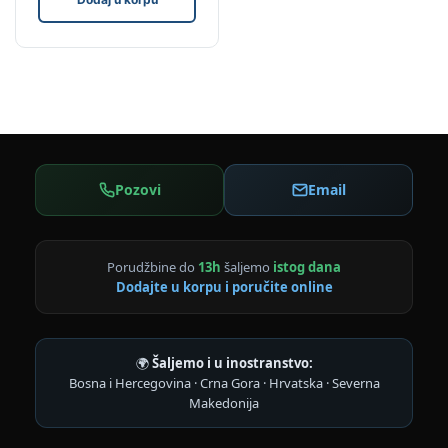
Pozovi
Email
Porudžbine do
13h
šaljemo
istog dana
Dodajte u korpu i poručite online
🌍
Šaljemo i u inostranstvo:
Bosna i Hercegovina · Crna Gora · Hrvatska · Severna
Makedonija