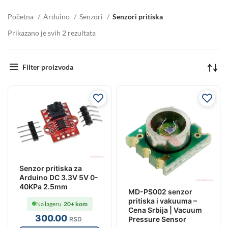
Početna
Arduino
Senzori
Senzori pritiska
Prikazano je svih 2 rezultata
Filter proizvoda
Senzor pritiska za
Arduino DC 3.3V 5V 0-
40KPa 2.5mm
MD-PS002 senzor
pritiska i vakuuma –
Na lageru
20+ kom
Cena Srbija | Vacuum
300
.00
Pressure Sensor
RSD