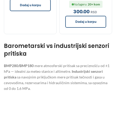
Na lageru
20+ kom
Dodaj u korpu
300
.00
RSD
Dodaj u korpu
Barometarski vs industrijski senzori
pritiska
BMP280/BMP180
mere atmosferski pritisak sa preciznošću od ±1
hPa — idealni za meteo stanice i altimetre.
Industrijski senzori
pritiska
sa navojnim priključkom mere pritisak tečnosti i gasa u
cevovodima, rezervoarima i hidrauličnim sistemima, sa opsezima
od 0 do 1.6 MPa.