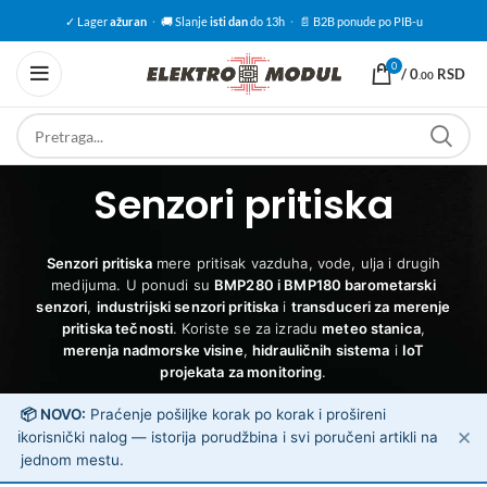
✓ Lager
ažuran
·
🚚 Slanje
isti dan
do 13h
·
📄 B2B ponude po PIB-u
0
/
0
RSD
.00
Senzori pritiska
Senzori pritiska
mere pritisak vazduha, vode, ulja i drugih
medijuma. U ponudi su
BMP280 i BMP180 barometarski
senzori
,
industrijski senzori pritiska
i
transduceri za merenje
pritiska tečnosti
. Koriste se za izradu
meteo stanica
,
merenja nadmorske visine
,
hidrauličnih sistema
i
IoT
projekata za monitoring
.
📦 NOVO:
Praćenje pošiljke korak po korak i prošireni
✕
ℹ️
korisnički nalog — istorija porudžbina i svi poručeni artikli na
jednom mestu.