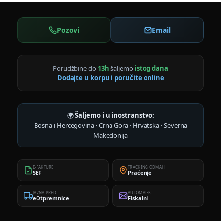
Pozovi
Email
Porudžbine do
13h
šaljemo
istog dana
Dodajte u korpu i poručite online
🌍
Šaljemo i u inostranstvo:
Bosna i Hercegovina · Crna Gora · Hrvatska · Severna
Makedonija
E-FAKTURE
TRACKING ODMAH
SEF
Praćenje
JAVNA PRED.
AUTOMATSKI
eOtpremnice
Fiskalni