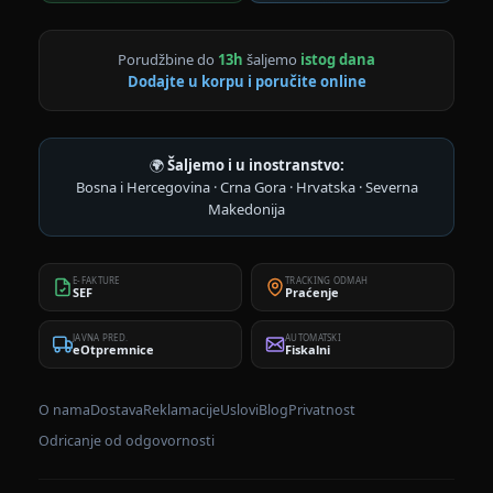
Porudžbine do
13h
šaljemo
istog dana
Dodajte u korpu i poručite online
🌍
Šaljemo i u inostranstvo:
Bosna i Hercegovina · Crna Gora · Hrvatska · Severna
Makedonija
E-FAKTURE
TRACKING ODMAH
SEF
Praćenje
JAVNA PRED.
AUTOMATSKI
eOtpremnice
Fiskalni
O nama
Dostava
Reklamacije
Uslovi
Blog
Privatnost
Odricanje od odgovornosti