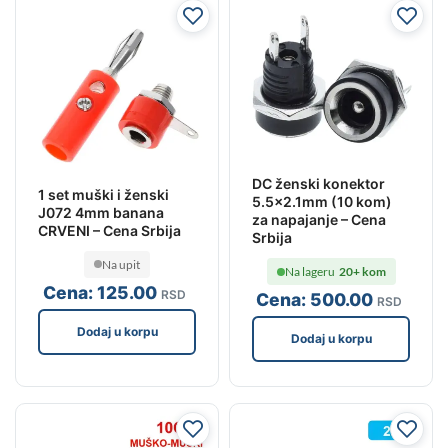
DC ženski konektor
1 set muški i ženski
5.5×2.1mm (10 kom)
J072 4mm banana
za napajanje – Cena
CRVENI – Cena Srbija
Srbija
Na upit
Na lageru
20+ kom
Cena:
125
.00
RSD
Cena:
500
.00
RSD
Dodaj u korpu
Dodaj u korpu