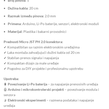
Broj pinova:
5
Dužina kabla:
20 cm
Razmak između pinova:
2.0 mm
Primena:
Arduino, Li-Po baterije, senzori, elektronski moduli
Materijal:
Plastika i bakarni provodnici
Prednosti Micro JST PH 2.0 konektora:
✔ Kompatibilan sa raznim elektronskim uređajima
✔ Laka montaža zahvaljujući dužini kabla od 20 cm
✔ Stabilan prenos signala i napajanja
✔ Kompaktan dizajn za male uređaje
✔ Pogodno za DIY projekte i profesionalnu upotrebu
Upotreba:
🔋
Povezivanje Li-Po baterija
– za napajanje prenosivih uređaja
🤖
Arduino i mikrokontrolerski projekti
– povezivanje modula i
senzora
📡
Elektronski eksperimenti
– razmena podataka i napajanje
uređaja