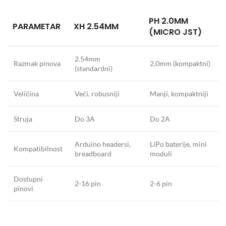
PH 2.0MM
PARAMETAR
XH 2.54MM
(MICRO JST)
2.54mm
Razmak pinova
2.0mm (kompaktni)
(standardni)
Veličina
Veći, robusniji
Manji, kompaktniji
Struja
Do 3A
Do 2A
Arduino headersi,
LiPo baterije, mini
Kompatibilnost
breadboard
moduli
Dostupni
2-16 pin
2-6 pin
pinovi