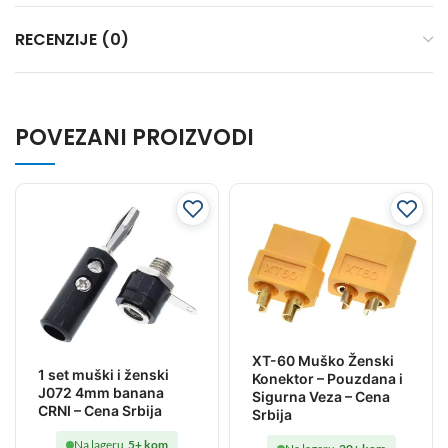
RECENZIJE (0)
POVEZANI PROIZVODI
XT-60 Muško Ženski
1 set muški i ženski
Konektor – Pouzdana i
J072 4mm banana
Sigurna Veza – Cena
CRNI – Cena Srbija
Srbija
Na lageru
5+ kom