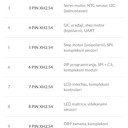
Servo motor, NTC senzor, I2C
3
3 PIN XH2.54
(jednostavan)
I2C uređaji, step motor
4
4 PIN XH2.54
(bipolarni), UART
Step motor (unipolarni), SPI,
5
5 PIN XH2.54
kompleksni senzori
ISP programiranje, SPI + CS,
6
6 PIN XH2.54
kompleksni moduli
LCD interfejs, kompleksni
7
7 PIN XH2.54
kontroleri
LED matrica, višekanalni
8
8 PIN XH2.54
senzori
DB9 zamena, kompleksni
9
9 PIN XH2.54