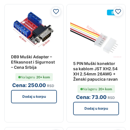
DB9 Muški Adapter –
Efikasnost i Sigurnost
5 PIN Muški konektor
– Cena Srbija
sa kablom JST XH2.54
XH 2.54mm 26AWG +
Na lageru
20+ kom
Ženski papucica ravan
Cena:
250
.00
RSD
Na lageru
20+ kom
Cena:
73
.00
Dodaj u korpu
RSD
Dodaj u korpu