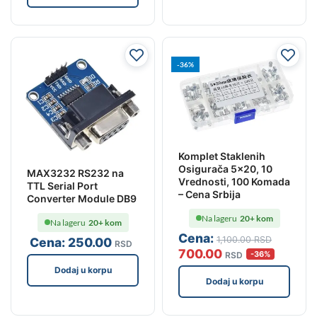
-36%
Komplet Staklenih
Osigurača 5×20, 10
MAX3232 RS232 na
Vrednosti, 100 Komada
TTL Serial Port
– Cena Srbija
Converter Module DB9
Na lageru
20+ kom
Na lageru
20+ kom
Cena:
1,100
.00
RSD
Cena:
250
.00
RSD
700
.00
-36%
RSD
Dodaj u korpu
Dodaj u korpu