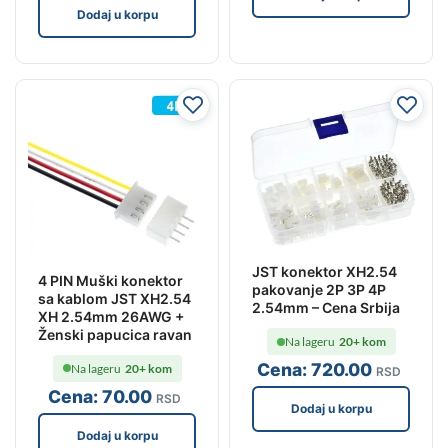
Dodaj u korpu
JST konektor XH2.54
4 PIN Muški konektor
pakovanje 2P 3P 4P
sa kablom JST XH2.54
2.54mm – Cena Srbija
XH 2.54mm 26AWG +
Ženski papucica ravan
Na lageru
20+ kom
Cena:
720
.00
Na lageru
20+ kom
RSD
Cena:
70
.00
RSD
Dodaj u korpu
Dodaj u korpu