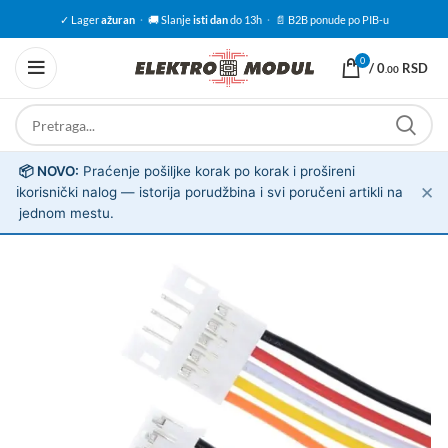
✓ Lager
ažuran
·
🚚 Slanje
isti dan
do 13h
·
📄 B2B ponude po PIB-u
0
/
0
RSD
.00
📦 NOVO:
Praćenje pošiljke korak po korak i prošireni
✕
ℹ️
korisnički nalog — istorija porudžbina i svi poručeni artikli na
jednom mestu.