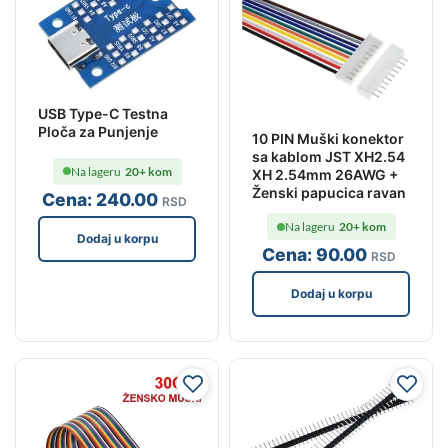
USB Type-C Testna
Ploča za Punjenje
10 PIN Muški konektor
sa kablom JST XH2.54
Na lageru
20+ kom
XH 2.54mm 26AWG +
Ženski papucica ravan
Cena:
240
.00
RSD
Na lageru
20+ kom
Dodaj u korpu
Cena:
90
.00
RSD
Dodaj u korpu