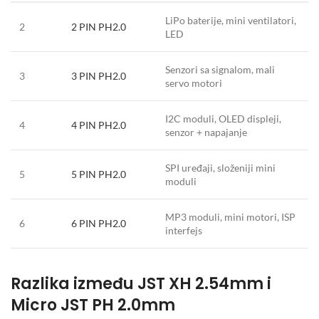
LiPo baterije, mini ventilatori,
2
2 PIN PH2.0
LED
Senzori sa signalom, mali
3
3 PIN PH2.0
servo motori
I2C moduli, OLED displeji,
4
4 PIN PH2.0
senzor + napajanje
SPI uređaji, složeniji mini
5
5 PIN PH2.0
moduli
MP3 moduli, mini motori, ISP
6
6 PIN PH2.0
interfejs
Razlika između JST XH 2.54mm i
Micro JST PH 2.0mm