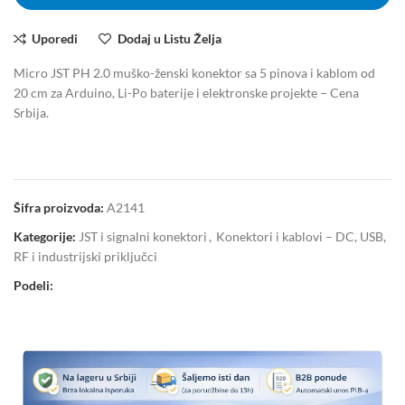
Uporedi
Dodaj u Listu Želja
Micro JST PH 2.0 muško-ženski konektor sa 5 pinova i kablom od
20 cm za Arduino, Li-Po baterije i elektronske projekte – Cena
Srbija.
Šifra proizvoda:
A2141
Kategorije:
JST i signalni konektori
,
Konektori i kablovi – DC, USB,
RF i industrijski priključci
Podeli: