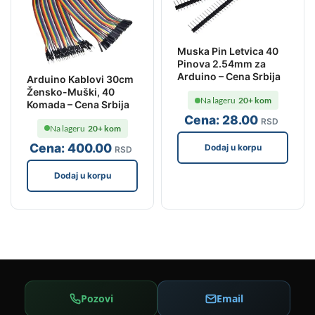
Muska Pin Letvica 40
Pinova 2.54mm za
Arduino – Cena Srbija
Arduino Kablovi 30cm
Žensko-Muški, 40
Na lageru
20+ kom
Komada – Cena Srbija
Cena:
28
.00
RSD
Na lageru
20+ kom
Cena:
400
.00
Dodaj u korpu
RSD
Dodaj u korpu
Pozovi
Email