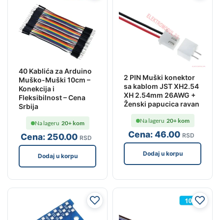
40 Kablića za Arduino
2 PIN Muški konektor
Muško-Muški 10cm –
sa kablom JST XH2.54
Konekcija i
XH 2.54mm 26AWG +
Fleksibilnost – Cena
Ženski papucica ravan
Srbija
Na lageru
20+ kom
Na lageru
20+ kom
Cena:
46
.00
RSD
Cena:
250
.00
RSD
Dodaj u korpu
Dodaj u korpu