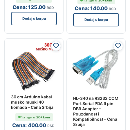
Na lageru
20+ kom
Cena:
125
.00
Cena:
140
.00
RSD
RSD
Dodaj u korpu
Dodaj u korpu
30 cm Arduino kabal
HL-340 na RS232 COM
musko muski 40
Port Serial PDA 9 pin
komada – Cena Srbija
DB9 Adapter –
Pouzdanost i
Na lageru
20+ kom
Kompatibilnost – Cena
Srbija
Cena:
400
.00
RSD