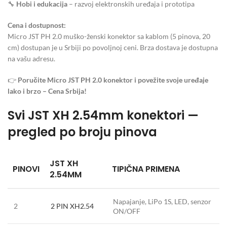
🔧
Hobi i edukacija
– razvoj elektronskih uređaja i prototipa
Cena i dostupnost:
Micro JST PH 2.0 muško-ženski konektor sa kablom (5 pinova, 20
cm) dostupan je u Srbiji po povoljnoj ceni. Brza dostava je dostupna
na vašu adresu.
👉
Poručite Micro JST PH 2.0 konektor i povežite svoje uređaje
lako i brzo – Cena Srbija!
Svi JST XH 2.54mm konektori —
pregled po broju pinova
JST XH
PINOVI
TIPIČNA PRIMENA
2.54MM
Napajanje, LiPo 1S, LED, senzor
2
2 PIN XH2.54
ON/OFF