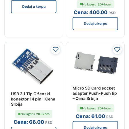
Na lageru
20+ kom
Dodaj u korpu
Cena:
400
.00
RSD
Dodaj u korpu
Micro SD Card socket
adapter Push-Push tip
USB 3.1 Tip C ženski
– Cena Srbija
konektor 14 pin – Cena
Srbija
Na lageru
20+ kom
Na lageru
20+ kom
Cena:
61
.00
RSD
Cena:
66
.00
RSD
Dodaj u korpu