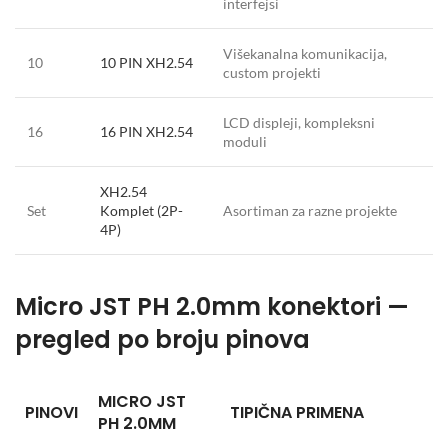
interfejsi
Višekanalna komunikacija,
10
10 PIN XH2.54
custom projekti
LCD displeji, kompleksni
16
16 PIN XH2.54
moduli
XH2.54
Set
Komplet (2P-
Asortiman za razne projekte
4P)
Micro JST PH 2.0mm konektori —
pregled po broju pinova
MICRO JST
PINOVI
TIPIČNA PRIMENA
PH 2.0MM