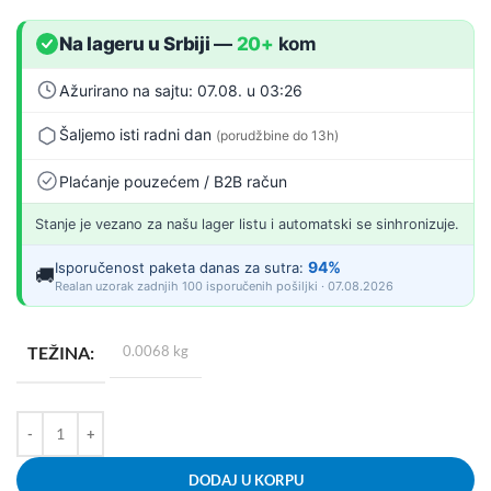
Na lageru u Srbiji
—
20+
kom
Ažurirano na sajtu: 07.08. u 03:26
Šaljemo isti radni dan
(porudžbine do 13h)
Plaćanje pouzećem / B2B račun
Stanje je vezano za našu lager listu i automatski se sinhronizuje.
94%
Isporučenost paketa danas za sutra:
🚚
Realan uzorak zadnjih 100 isporučenih pošiljki · 07.08.2026
TEŽINA
0.0068 kg
DODAJ U KORPU