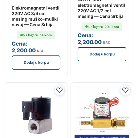
elektromagnetni ventil
Elektromagnetni ventil
220V AC 1/2 col
220V AC 3/4 col
mesing — Cena Srbija
mesing muško-muški
navoj — Cena Srbija
Na lageru
20+ kom
Cena:
Na lageru
5+ kom
2,200
.00
RSD
Cena:
2,200
.00
RSD
Dodaj u korpu
Dodaj u korpu