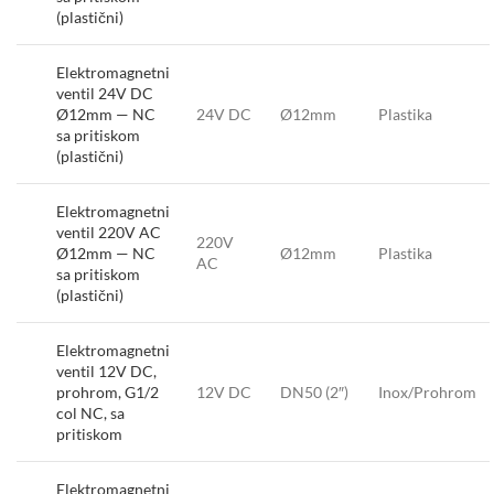
(plastični)
Elektromagnetni
ventil 24V DC
Ø12mm — NC
24V DC
Ø12mm
Plastika
sa pritiskom
(plastični)
Elektromagnetni
ventil 220V AC
220V
Ø12mm — NC
Ø12mm
Plastika
AC
sa pritiskom
(plastični)
Elektromagnetni
ventil 12V DC,
prohrom, G1/2
12V DC
DN50 (2″)
Inox/Prohrom
col NC, sa
pritiskom
Elektromagnetni