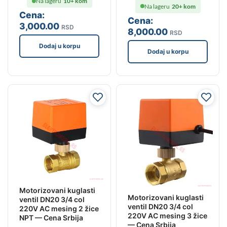
Na lageru
10+ kom
Na lageru
20+ kom
Cena:
Cena:
3,000
.00
RSD
8,000
.00
RSD
Dodaj u korpu
Dodaj u korpu
Motorizovani kuglasti
Motorizovani kuglasti
ventil DN20 3/4 col
ventil DN20 3/4 col
220V AC mesing 2 žice
220V AC mesing 3 žice
NPT — Cena Srbija
— Cena Srbija