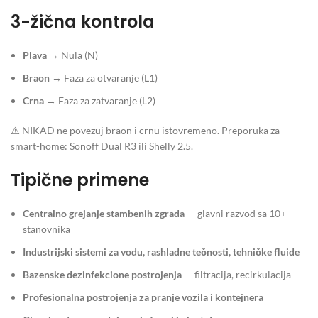
3-žična kontrola
Plava
→ Nula (N)
Braon
→ Faza za otvaranje (L1)
Crna
→ Faza za zatvaranje (L2)
⚠️ NIKAD ne povezuj braon i crnu istovremeno. Preporuka za
smart-home: Sonoff Dual R3 ili Shelly 2.5.
Tipične primene
Centralno grejanje stambenih zgrada
— glavni razvod sa 10+
stanovnika
Industrijski sistemi za vodu, rashladne tečnosti, tehničke fluide
Bazenske dezinfekcione postrojenja
— filtracija, recirkulacija
Profesionalna postrojenja za pranje vozila i kontejnera