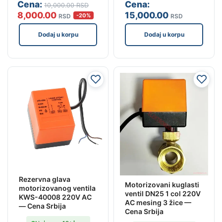
Cena:
Cena:
10,000
.00
RSD
8,000
.00
15,000
.00
-20%
RSD
RSD
Dodaj u korpu
Dodaj u korpu
Rezervna glava
Motorizovani kuglasti
motorizovanog ventila
ventil DN25 1 col 220V
KWS-40008 220V AC
AC mesing 3 žice —
— Cena Srbija
Cena Srbija