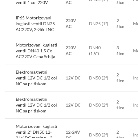
ventil 1 col 220V
AC
žice
IP65 Motorizovani
220V
2
kuglasti ventil DN25
DN25 (1″)
Me
AC
žice
AC220V, 2-žični NC
Motorizovani kuglasti
220V
DN40
3
ventil DN40 1,5 Col
Me
AC
(1,5″)
žice
AC220V Cena Srbija
Elektromagnetni
2
ventil 12V DC 1/2 col
12V DC
DN50 (2″)
In
žice
NC sa pritiskom
Elektromagnetni
2
ventil 12V DC 1/2 col
12V DC
DN50 (2″)
In
žice
NC sa pritiskom
Motorizovani kuglasti
ventil 2" DN50 12-
12-24V
2
DN50 (2″)
In
24V DC mesing – 2
DC
žice