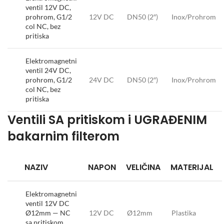
ventil 12V DC,
prohrom, G1/2
12V DC
DN50 (2″)
Inox/Prohrom
col NC, bez
pritiska
Elektromagnetni
ventil 24V DC,
prohrom, G1/2
24V DC
DN50 (2″)
Inox/Prohrom
col NC, bez
pritiska
Ventili SA pritiskom i UGRAĐENIM
bakarnim filterom
NAZIV
NAPON
VELIČINA
MATERIJAL
Elektromagnetni
ventil 12V DC
Ø12mm — NC
12V DC
Ø12mm
Plastika
sa pritiskom