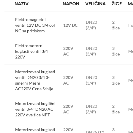
NAZIV
NAPON
VELIČINA
ŽICE
M
Elektromagnetni
DN20
2
ventil 12V DC 3/4 col
12V DC
In
(3/4″)
žice
NC sa pritiskom
Elektromotorni
220V
DN20
3
kuglasti ventil 3/4
Me
AC
(3/4″)
žice
220V
Motorizovani kuglasti
ventil DN20 3/4 3-
220V
DN20
3
Me
smerni Mesni
AC
(3/4″)
žice
AC220V Cena Srbija
Motorizovani kuglični
220V
DN20
2
ventil 3/4'' DN20 AC
Me
AC
(3/4″)
žice
220V dve žice NPT
Motorizovani kuglasti
220V
3
DN25 (1″)
Me