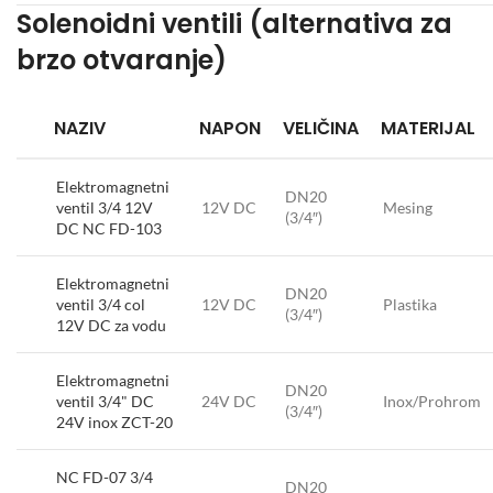
Solenoidni ventili (alternativa za
brzo otvaranje)
NAZIV
NAPON
VELIČINA
MATERIJAL
Elektromagnetni
DN20
ventil 3/4 12V
12V DC
Mesing
(3/4″)
DC NC FD-103
Elektromagnetni
DN20
ventil 3/4 col
12V DC
Plastika
(3/4″)
12V DC za vodu
Elektromagnetni
DN20
ventil 3/4" DC
24V DC
Inox/Prohrom
(3/4″)
24V inox ZCT-20
NC FD-07 3/4
DN20