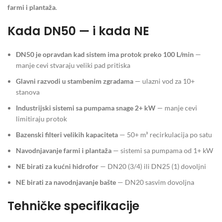
farmi i plantaža
.
Kada DN50 — i kada NE
DN50 je opravdan kad sistem ima protok preko 100 L/min
—
manje cevi stvaraju veliki pad pritiska
Glavni razvodi u stambenim zgradama
— ulazni vod za 10+
stanova
Industrijski sistemi sa pumpama snage 2+ kW
— manje cevi
limitiraju protok
Bazenski filteri velikih kapaciteta
— 50+ m³ recirkulacija po satu
Navodnjavanje farmi i plantaža
— sistemi sa pumpama od 1+ kW
NE birati za kućni hidrofor
— DN20 (3/4) ili DN25 (1) dovoljni
NE birati za navodnjavanje bašte
— DN20 sasvim dovoljna
Tehničke specifikacije