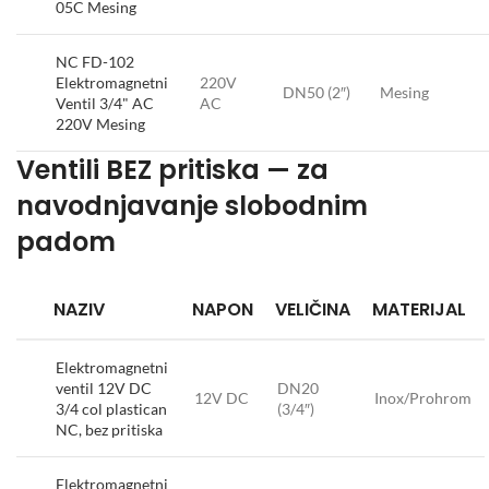
05C Mesing
NC FD-102
Elektromagnetni
220V
DN50 (2″)
Mesing
Ventil 3/4" AC
AC
220V Mesing
Ventili BEZ pritiska — za
navodnjavanje slobodnim
padom
NAZIV
NAPON
VELIČINA
MATERIJAL
Elektromagnetni
ventil 12V DC
DN20
12V DC
Inox/Prohrom
3/4 col plastican
(3/4″)
NC, bez pritiska
Elektromagnetni