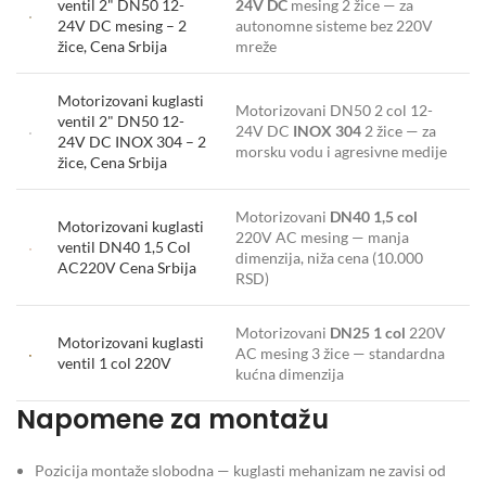
ventil 2" DN50 12-
24V DC
mesing 2 žice — za
24V DC mesing – 2
autonomne sisteme bez 220V
žice, Cena Srbija
mreže
Motorizovani kuglasti
Motorizovani DN50 2 col 12-
ventil 2" DN50 12-
24V DC
INOX 304
2 žice — za
24V DC INOX 304 – 2
morsku vodu i agresivne medije
žice, Cena Srbija
Motorizovani
DN40 1,5 col
Motorizovani kuglasti
220V AC mesing — manja
ventil DN40 1,5 Col
dimenzija, niža cena (10.000
AC220V Cena Srbija
RSD)
Motorizovani
DN25 1 col
220V
Motorizovani kuglasti
AC mesing 3 žice — standardna
ventil 1 col 220V
kućna dimenzija
Napomene za montažu
Pozicija montaže slobodna — kuglasti mehanizam ne zavisi od