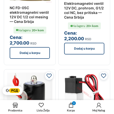
Elektromagnetni ventil
NC FD-05C
12V DC, prohrom, G1/2
elektromagnetni ventil
col NC, bez pritiska —
12V DC 1/2 col mesing
Cena Srbija
— Cena Srbija
Na lageru
20+ kom
Na lageru
20+ kom
Cena:
Cena:
2,200
.00
RSD
2,700
.00
RSD
Dodaj u korpu
Dodaj u korpu
💱
РСД
0
Prodavnica
Lista Želja
Korpa
Moj Nalog