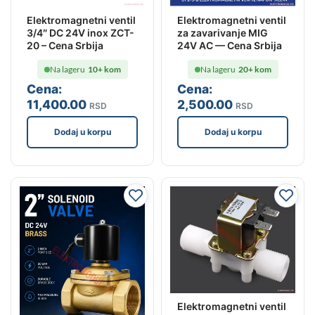
Elektromagnetni ventil
Elektromagnetni ventil
3/4″ DC 24V inox ZCT-
za zavarivanje MIG
20 – Cena Srbija
24V AC — Cena Srbija
Na lageru
10+ kom
Na lageru
20+ kom
Cena:
Cena:
11,400
.00
2,500
.00
RSD
RSD
Dodaj u korpu
Dodaj u korpu
Elektromagnetni ventil