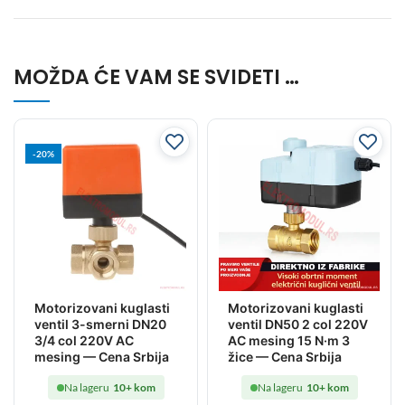
MOŽDA ĆE VAM SE SVIDETI …
-20%
Motorizovani kuglasti
Motorizovani kuglasti
ventil 3-smerni DN20
ventil DN50 2 col 220V
3/4 col 220V AC
AC mesing 15 N·m 3
mesing — Cena Srbija
žice — Cena Srbija
Na lageru
10+ kom
Na lageru
10+ kom