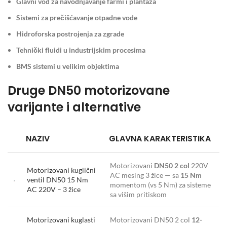
Glavni vod za navodnjavanje farmi i plantaža
Sistemi za prečišćavanje otpadne vode
Hidroforska postrojenja za zgrade
Tehnički fluidi u industrijskim procesima
BMS sistemi u velikim objektima
Druge DN50 motorizovane
varijante i alternative
NAZIV
GLAVNA KARAKTERISTIKA
Motorizovani
DN50 2 col
220V
Motorizovani kuglični
AC mesing 3 žice — sa
15 Nm
ventil DN50 15 Nm
momentom (vs 5 Nm) za sisteme
AC 220V – 3 žice
sa višim pritiskom
Motorizovani kuglasti
Motorizovani DN50 2 col
12-