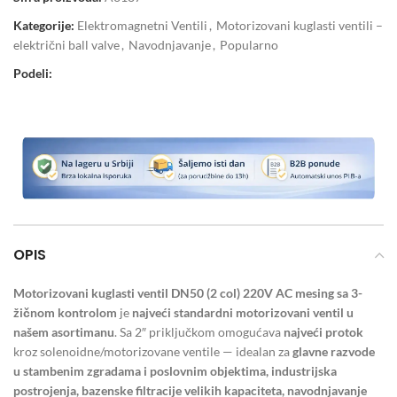
Kategorije:
Elektromagnetni Ventili
,
Motorizovani kuglasti ventili –
električni ball valve
,
Navodnjavanje
,
Popularno
Podeli:
OPIS
Motorizovani kuglasti ventil DN50 (2 col) 220V AC mesing sa 3-
žičnom kontrolom
je
najveći standardni motorizovani ventil u
našem asortimanu
. Sa 2″ priključkom omogućava
najveći protok
kroz solenoidne/motorizovane ventile — idealan za
glavne razvode
u stambenim zgradama i poslovnim objektima, industrijska
postrojenja, bazenske filtracije velikih kapaciteta, navodnjavanje