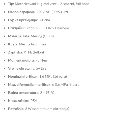
Tip:
Motorizovani kuglasti ventil, 2-smerni, full bore
Napon napajanja:
220V AC (50/60 Hz)
Logika upravljanja:
3-žična
Priključci:
G2 col (BSP), DN50, navojni
Materijal tela:
Mesing (CuZn)
Kugla:
Mesing hromiran
Zaptivka:
PTFE (teflon)
Moment motora:
~5 N·m
Vreme okretanja:
5–15 s
Nominalni pritisak:
1,6 MPa (16 bara)
Max. diferencijalni pritisak:
≤ 0,6 MPa (6 bara)
Radna temperatura:
2 – 95 °C
Klasa zaštite:
IP54
Potrošnja:
6 W (samo tokom okretanja)