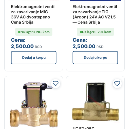
Elektromagnetni ventil
Elektromagnetni ventil
za zavarivanje MIG
za zavarivanje TIG
36V AC dvostepeno —
(Argon) 24V AC VZ1.5
Cena Srbija
— Cena Srbija
Na lageru
20+ kom
Na lageru
20+ kom
Cena:
Cena:
2,500
.00
2,500
.00
RSD
RSD
Dodaj u korpu
Dodaj u korpu
NC FD-05C