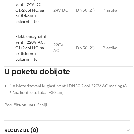
ventil 24V DC,
G1/2 col NC, sa
24V DC
DN50 (2″)
Plastika
pritiskom +
bakarni filter
Elektromagnetni
ventil 220V AC,
220V
G1/2 col NC, sa
DN50 (2″)
Plastika
AC
pritiskom +
bakarni filter
U paketu dobijate
1 × Motorizovani kuglasti ventil DN50 2 col 220V AC mesing (3-
žična kontrola, kabal ~30 cm)
Poručite online u Srbiji.
RECENZIJE (0)