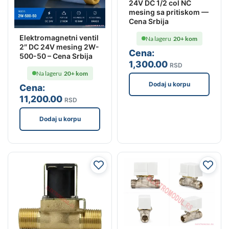
24V DC 1/2 col NC
mesing sa pritiskom —
Cena Srbija
Elektromagnetni ventil
Na lageru
20+ kom
2″ DC 24V mesing 2W-
Cena:
500-50 – Cena Srbija
1,300
.00
RSD
Na lageru
20+ kom
Dodaj u korpu
Cena:
11,200
.00
RSD
Dodaj u korpu