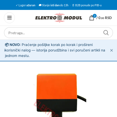
✓ Lager
ažuran
·
🚚 Slanje
isti dan
do 13h
·
📄 B2B ponude po PIB-u
0
/
0
RSD
.00
📦 NOVO:
Praćenje pošiljke korak po korak i prošireni
✕
ℹ️
korisnički nalog — istorija porudžbina i svi poručeni artikli na
jednom mestu.