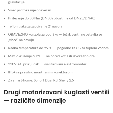
gravitacije
Smer protoka nije obavezan
Pritezanje do 50 Nm (DN50 robustnije od DN25/DN40)
Teflon traka za zaptivanje 2″ navoja
OBAVEZNO konzola za podršku — težak ventil ne ostavlja se
„viseć“ na navoju
Radna temperatura do 95 °C — pogodno za CG sa toplom vodom
Max. okruženje 60 °C — ne pored kotla ili izvora toplote
220V AC priključak — kvalifikovani elektromonter
IP54 sa pravilno montiranim konektorom
Za smart-home: Sonoff Dual R3, Shelly 2.5
Drugi motorizovani kuglasti ventili
— različite dimenzije