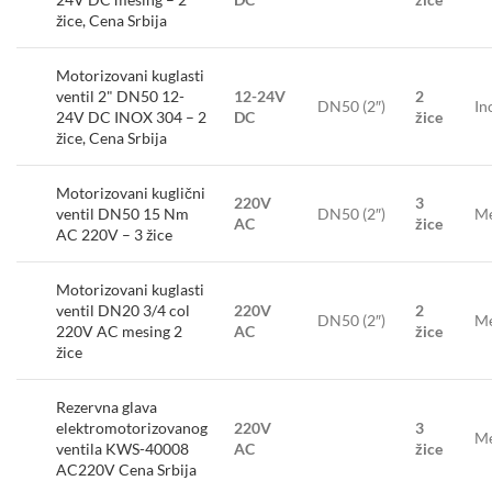
žice, Cena Srbija
Motorizovani kuglasti
ventil 2" DN50 12-
12-24V
2
DN50 (2″)
In
24V DC INOX 304 – 2
DC
žice
žice, Cena Srbija
Motorizovani kuglični
220V
3
ventil DN50 15 Nm
DN50 (2″)
Me
AC
žice
AC 220V – 3 žice
Motorizovani kuglasti
ventil DN20 3/4 col
220V
2
DN50 (2″)
Me
220V AC mesing 2
AC
žice
žice
Rezervna glava
elektromotorizovanog
220V
3
Me
ventila KWS-40008
AC
žice
AC220V Cena Srbija