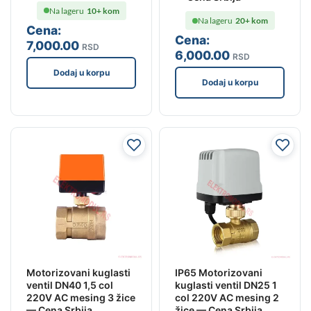
Na lageru
10+ kom
Na lageru
20+ kom
Cena:
Cena:
7,000
.00
RSD
6,000
.00
RSD
Dodaj u korpu
Dodaj u korpu
Motorizovani kuglasti
IP65 Motorizovani
ventil DN40 1,5 col
kuglasti ventil DN25 1
220V AC mesing 3 žice
col 220V AC mesing 2
— Cena Srbija
žice — Cena Srbija