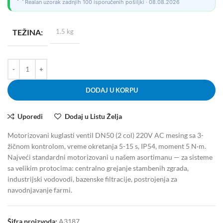
Realan uzorak zadnjih 100 isporučenih pošiljki · 08.08.2026
TEŽINA
1.5 kg
DODAJ U KORPU
Uporedi
Dodaj u Listu Želja
Motorizovani kuglasti ventil DN50 (2 col) 220V AC mesing sa 3-
žičnom kontrolom, vreme okretanja 5-15 s, IP54, moment 5 N·m.
Najveći standardni motorizovani u našem asortimanu — za sisteme
sa velikim protocima: centralno grejanje stambenih zgrada,
industrijski vodovodi, bazenske filtracije, postrojenja za
navodnjavanje farmi.
Šifra proizvoda:
A3187