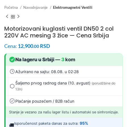
Početna
Navodnjavanje
Elektromagnetni Ventili
Motorizovani kuglasti ventil DN50 2 col
220V AC mesing 3 žice — Cena Srbija
Cena:
12,900
RSD
.00
Na lageru u Srbiji
—
3
kom
Ažurirano na sajtu: 08.08. u 02:28
Šaljemo prvog radnog dana (10. avgust)
(porudžbine do
13h)
Plaćanje pouzećem / B2B račun
Stanje je vezano za našu lager listu i automatski se sinhronizuje.
95%
Isporučenost paketa danas za sutra:
🚚