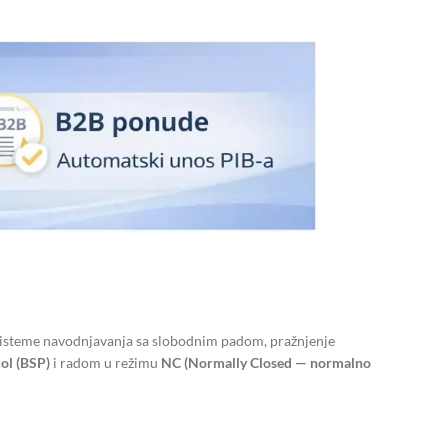
 sisteme navodnjavanja sa slobodnim padom, pražnjenje
ol (BSP)
i radom u režimu
NC (Normally Closed — normalno