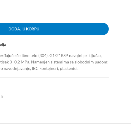
DODAJ U KORPU
elja
rđajuće čelično telo (304), G1/2″ BSP navojni priključak,
ritisak 0–0,2 MPa. Namenjen sistemima sa slobodnim padom:
o navodnjavanje, IBC kontejneri, plastenici.
li