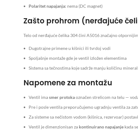
Polaritet napajanja:
nema (DC magnet)
Zašto prohrom (nerđajuće čeli
Telo od nerđajuće čelika 304 čini A5016 značajno otpornijim 
Dugotrajne primene u kišnici ili tvrdoj vodi
Spoljašnje montaže gde je ventil izložen elementima
Sistema sa tečnostima koje sadrže manju količinu minerala 
Napomene za montažu
Ventil ima
smer protoka
označen strelicom na telu — voda
Pre i posle ventila preporučujemo ugradnju ventila za zatv
Za sisteme sa nečistom vodom (kišnica, rezervoar) postavi
Ventil je dimenzionisan za
kontinuirano napajanje
kada se