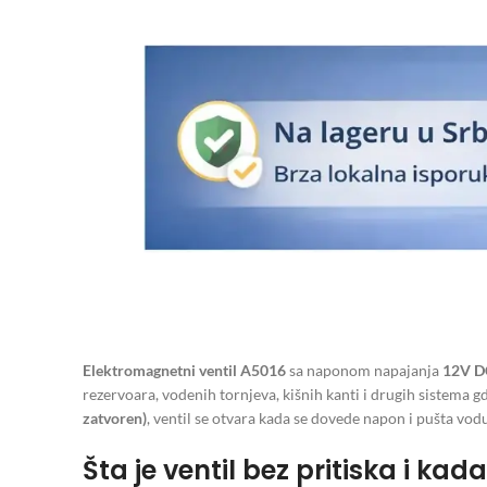
Elektromagnetni ventil A5016
sa naponom napajanja
12V D
rezervoara, vodenih tornjeva, kišnih kanti i drugih sistema g
zatvoren)
, ventil se otvara kada se dovede napon i pušta v
Šta je ventil bez pritiska i kada