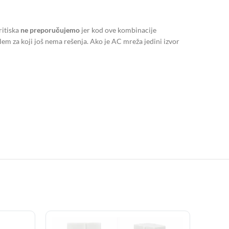
itiska
ne preporučujemo
jer kod ove kombinacije
lem za koji još nema rešenja. Ako je AC mreža jedini izvor