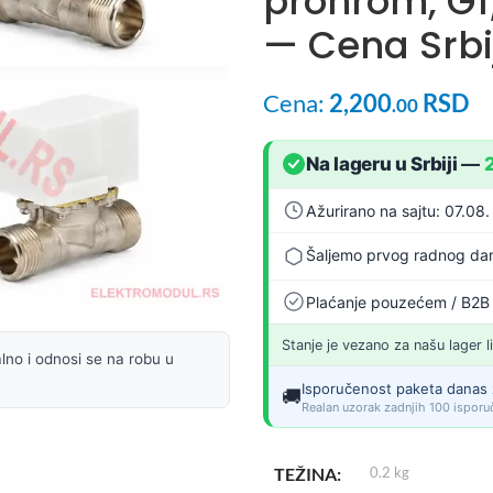
prohrom, G1/
— Cena Srbi
Cena:
2,200
RSD
.00
Na lageru u Srbiji
—
Ažurirano na sajtu: 07.08.
Šaljemo prvog radnog dan
Plaćanje pouzećem / B2B
Stanje je vezano za našu lager l
lno i odnosi se na robu u
Isporučenost paketa danas 
🚚
Realan uzorak zadnjih 100 isporuč
TEŽINA
0.2 kg