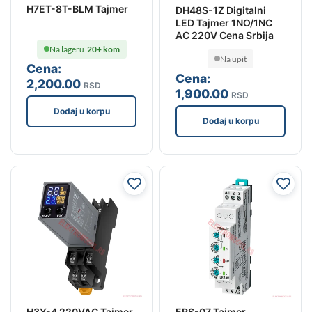
H7ET-8T-BLM Tajmer
DH48S-1Z Digitalni
LED Tajmer 1NO/1NC
AC 220V Cena Srbija
Na lageru
20+ kom
Na upit
Cena:
Cena:
2,200
.00
RSD
1,900
.00
RSD
Dodaj u korpu
Dodaj u korpu
H3Y-4 220VAC Tajmer
ERS-07 Tajmer