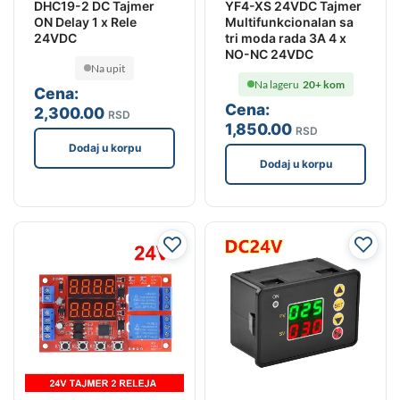
DHC19-2 DC Tajmer
YF4-XS 24VDC Tajmer
ON Delay 1 x Rele
Multifunkcionalan sa
24VDC
tri moda rada 3A 4 x
NO-NC 24VDC
Na upit
Na lageru
20+ kom
Cena:
Cena:
2,300
.00
RSD
1,850
.00
RSD
Dodaj u korpu
Dodaj u korpu