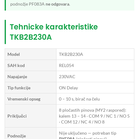
podnožje PF083A
ne odgovara
.
Tehnicke karakteristike
TKB2B230A
Model
TKB2B230A
SAH kod
REL054
Napajanje
230VAC
Tip funkcije
ON Delay
Vremenski opseg
0 – 10 s, birač na čelu
8 pločastih pinova (MY2 raspored):
Priključci
kalem 13 – 14 · COM 9 / NC 1 / NO 5
· COM 12 / NC 4 / NO 8
Nije uključeno — potreban tip
Podnožje
PYF08A
(pločasti pinovi)