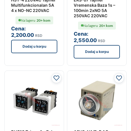
Multifunkcionalan 5A
Vremenska Baza 1s –
4 x NO-NC 220VAC
100min 2xNO 5A
250VAC 220VAC
Na lageru
20+ kom
Na lageru
20+ kom
Cena:
Cena:
2,200
.00
RSD
2,550
.00
RSD
Dodaj u korpu
Dodaj u korpu