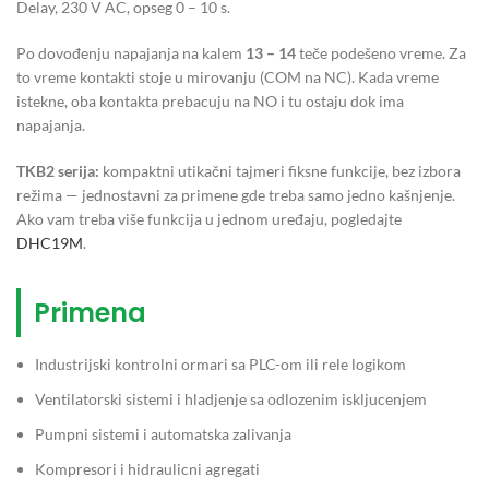
Delay, 230 V AC, opseg 0 – 10 s.
Po dovođenju napajanja na kalem
13 – 14
teče podešeno vreme. Za
to vreme kontakti stoje u mirovanju (COM na NC). Kada vreme
istekne, oba kontakta prebacuju na NO i tu ostaju dok ima
napajanja.
TKB2 serija:
kompaktni utikačni tajmeri fiksne funkcije, bez izbora
režima — jednostavni za primene gde treba samo jedno kašnjenje.
Ako vam treba više funkcija u jednom uređaju, pogledajte
DHC19M
.
Primena
Industrijski kontrolni ormari sa PLC-om ili rele logikom
Ventilatorski sistemi i hladjenje sa odlozenim iskljucenjem
Pumpni sistemi i automatska zalivanja
Kompresori i hidraulicni agregati