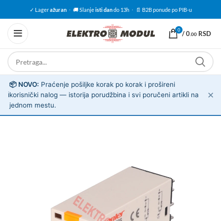
✓ Lager
ažuran
·
🚚 Slanje
isti dan
do 13h
·
📄 B2B ponude po PIB-u
0
/
0
RSD
.00
📦 NOVO:
Praćenje pošiljke korak po korak i prošireni
✕
ℹ️
korisnički nalog — istorija porudžbina i svi poručeni artikli na
jednom mestu.