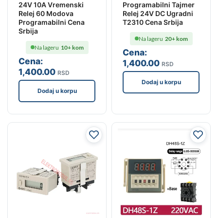
24V 10A Vremenski
Programabilni Tajmer
Relej 60 Modova
Relej 24V DC Ugradni
Programabilni Cena
T2310 Cena Srbija
Srbija
Na lageru
20+ kom
Na lageru
10+ kom
Cena:
Cena:
1,400
.00
RSD
1,400
.00
RSD
Dodaj u korpu
Dodaj u korpu