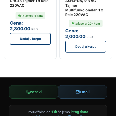
DHC18 Tajmer 1 x Rele
ASH3-NA/B-B AC
220VAC
Tajmer
Multifunkcionalan 1 x
Rele 220VAC
Na lageru
4 kom
Cena:
Na lageru
20+ kom
2,300
.00
RSD
Cena:
2,000
.00
RSD
Dodaj u korpu
Dodaj u korpu
Pozovi
Email
Porudžbine do
13h
šaljemo
istog dana