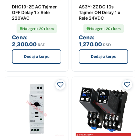
DHC19-2E AC Tajmer
AS3Y-2Z DC 10s
OFF Delay 1 x Rele
Tajmer ON Delay 1 x
220VAC
Rele 24VDC
Na lageru
20+ kom
Na lageru
20+ kom
Cena:
Cena:
2,300
.00
1,270
.00
RSD
RSD
Dodaj u korpu
Dodaj u korpu