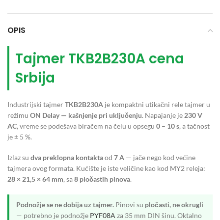
OPIS
Tajmer TKB2B230A cena
Srbija
Industrijski tajmer
TKB2B230A
je kompaktni utikačni rele tajmer u
režimu
ON Delay — kašnjenje pri uključenju
. Napajanje je
230 V
AC
, vreme se podešava biračem na čelu u opsegu
0 – 10 s
, a tačnost
je ± 5 %.
Izlaz su
dva preklopna kontakta
od
7 A
— jače nego kod većine
tajmera ovog formata. Kućište je iste veličine kao kod MY2 releja:
28 × 21,5 × 64 mm
, sa
8 pločastih pinova
.
Podnožje se ne dobija uz tajmer.
Pinovi su
pločasti, ne okrugli
— potrebno je podnožje
PYF08A
za 35 mm DIN šinu. Oktalno