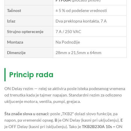
Tačnost
± 5 % od podešene vrednosti
Izlaz
Dva preklopna kontakta, 7 A
Strujno opterecenje
7 A / 250 VAC
Montaza
Na Podnožije
Dimenzije
28mm x 21,5mm x 64mm
Princip rada
ON Delay rezim — relej se aktivira posle isteka podesenog vremena
od trenutka kada je tajmer napajan. Standardni rezim za odlozeno
ukljucenje motora, ventila, pumpi, grejaca.
Šta znače slova u oznaci:
posle „TKB2″ dolazi slovo funkcije, pa
napon, pa vremenski opseg.
B
je ON Delay (kasni pri uključenju),
E
je OFF Delay (kasni pri isključenju). Tako je
TKB2B230A 10s
= ON