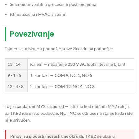
Solenoidni ventili u procesnim postrojenjima
Klimatizacija i HVAC sistemi
Povezivanje
Tajmer se utiskuje u podnožje, a sve žice idu na podnožje:
13 i 14
Kalem — napajanje
230 V AC
(polaritet nije bitan)
9 · 1 · 5
1. kontakt —
COM 9
, NC
1
, NO
5
12 · 4 · 8
2. kontakt —
COM 12
, NC
4
, NO
8
To je
standardni MY2 raspored
— isti kao kod običnih MY2 releja,
pa TKB2 ide u isto podnožje. NC i NO se odnose na stanje kada rele
nije privučen.
Pinovi su pločasti (nožasti), ne okrugli.
TKB2 ne ulazi u