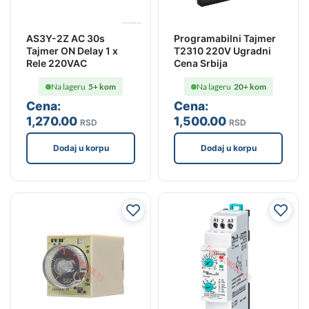
AS3Y-2Z AC 30s
Programabilni Tajmer
Tajmer ON Delay 1 x
T2310 220V Ugradni
Rele 220VAC
Cena Srbija
Na lageru
5+ kom
Na lageru
20+ kom
Cena:
Cena:
1,270
.00
1,500
.00
RSD
RSD
Dodaj u korpu
Dodaj u korpu