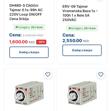
DH48S-S Ciklični
ERV-09 Tajmer
Tajmer 0.1s-99h AC
Vremenska Baza 1s –
220V Loop ON/OFF
100h 1 x Rele 5A
Cena Srbija
250VAC
Na lageru
20+ kom
Na lageru
20+ kom
Cena:
Cena:
2,000
.00
RSD
2,550
.00
1,600
.00
RSD
-20%
RSD
Dodaj u korpu
Dodaj u korpu