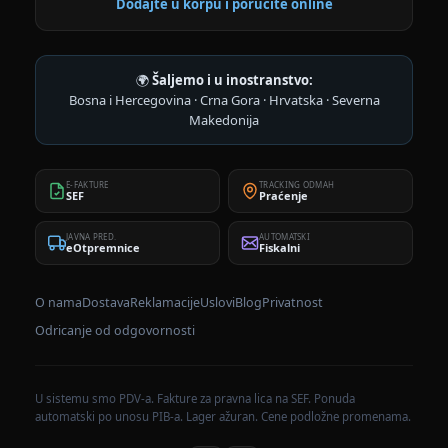
Dodajte u korpu i poručite online
🌍
Šaljemo i u inostranstvo:
Bosna i Hercegovina · Crna Gora · Hrvatska · Severna
Makedonija
E-FAKTURE
TRACKING ODMAH
SEF
Praćenje
JAVNA PRED.
AUTOMATSKI
eOtpremnice
Fiskalni
O nama
Dostava
Reklamacije
Uslovi
Blog
Privatnost
Odricanje od odgovornosti
U sistemu smo PDV-a. Fakture za pravna lica na SEF. Ponuda
automatski po unosu PIB-a. Lager ažuran. Cene podložne promenama.