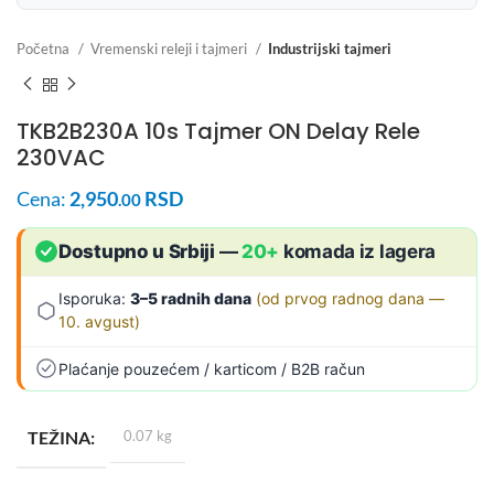
Početna
Vremenski releji i tajmeri
Industrijski tajmeri
TKB2B230A 10s Tajmer ON Delay Rele
230VAC
Cena:
2,950
RSD
.00
Dostupno u Srbiji
—
20+
komada iz lagera
Isporuka:
3–5 radnih dana
(od prvog radnog dana —
10. avgust)
Plaćanje pouzećem / karticom / B2B račun
TEŽINA
0.07 kg