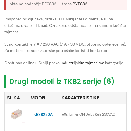
oktalno podnožje PF083A — treba
PYF08A
.
Raspored priključaka, razlika B i E varijante i dimenzije su na
crtežima u galeriji iznad. Oznake su odštampane i na samom kućištu
tajmera.
Svaki kontakt je
7 A / 250 VAC
(7 A / 30 VDC, otporno opterećenje).
Za motore i kondenzatorske potrošače koristiti kontaktor.
Dostupan online u Srbiji preko
industrijskim tajmerima
kategorije.
Drugi modeli iz TKB2 serije (6)
SLIKA
MODEL
KARAKTERISTIKE
TKB2B230A
60s Tajmer ON Delay Rele 230VAC