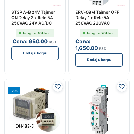
ST3P A-B 24V Tajmer
ERV-08M Tajmer OFF
ON Delay 2 x Rele 5A
Delay 1 x Rele 5A
250VAC 24V AC/DC
250VAC 220VAC
Na lageru
10+ kom
Na lageru
20+ kom
Cena:
950
.00
Cena:
RSD
1,650
.00
RSD
Dodaj u korpu
Dodaj u korpu
-20%