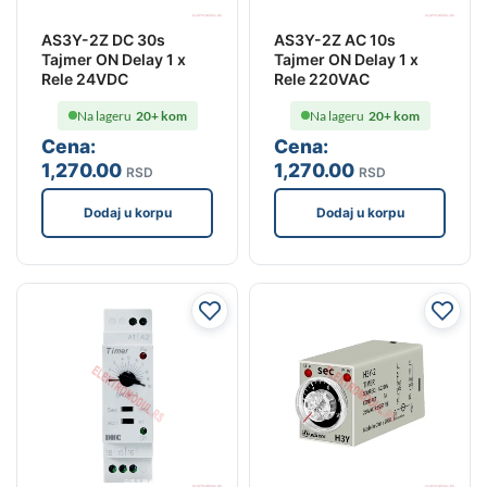
AS3Y-2Z DC 30s
AS3Y-2Z AC 10s
Tajmer ON Delay 1 x
Tajmer ON Delay 1 x
Rele 24VDC
Rele 220VAC
Na lageru
20+ kom
Na lageru
20+ kom
Cena:
Cena:
1,270
.00
1,270
.00
RSD
RSD
Dodaj u korpu
Dodaj u korpu