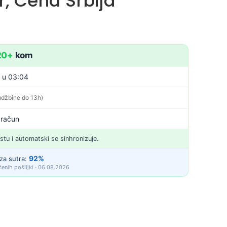
or, Cena Srbija
20+
kom
. u 03:04
udžbine do 13h)
 račun
istu i automatski se sinhronizuje.
92%
za sutra:
enih pošiljki · 06.08.2026