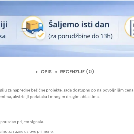
OPIS
RECENZIJE (0)
giju za napredne bežične projekte, sada dostupnu po najpovoljnijim cenam
temima, akviziciji podataka i mnogim drugim oblastima.
pouzdan prijem signala.
lno za razne uslove primene.