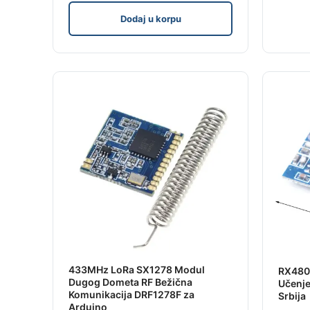
Dodaj u korpu
433MHz LoRa SX1278 Modul
RX480
Dugog Dometa RF Bežična
Učenje
Komunikacija DRF1278F za
Srbija
Arduino