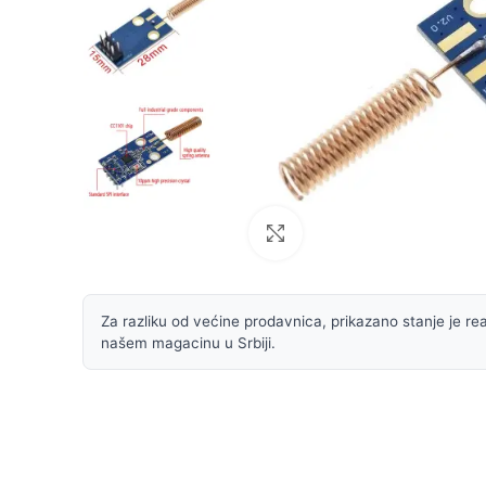
Uvećaj sliku
Za razliku od većine prodavnica, prikazano stanje je rea
našem magacinu u Srbiji.