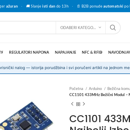
ger
ažuran
·
🚚 Slanje
isti dan
do 13h
·
📄 B2B ponude
automatski
po 
ODABERI KATEGORIJU
IY
REGULATORI NAPONA
NAPAJANJE
NFC & RFID
NAVODNJA
risnički nalog — istorija porudžbina i svi poručeni artikli na jednom me
Početna
Arduino
Bežična komu
CC1101 433MHz Bežični Modul – Naj
CC1101 433M