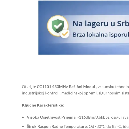
Otkrijte
CC1101 433MHz Bežični Modul
, vrhunsku tehnolo
industrijskoj kontroli, medicinskoj opremi, sigurnosnim sis
Ključne Karakteristike:
Visoka Osjetljivost Prijema:
-116dBm/0.6kbps, osigurava 
Širok Raspon Radne Temperature:
Od -30°C do 85°C, idea