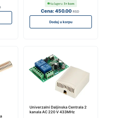
Na lageru
5+ kom
D
Cena:
450
.00
RSD
Dodaj u korpu
Univerzalni Daljinska Centrala 2
kanala AC 220 V 433MHz
a