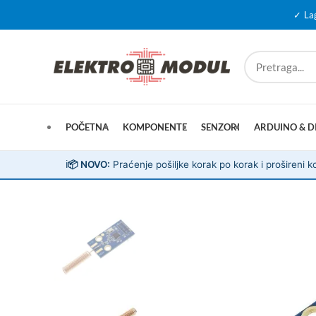
✓ La
POČETNA
KOMPONENTE
SENZORI
ARDUINO & D
ℹ️
📦 NOVO:
Praćenje pošiljke korak po korak i prošireni ko