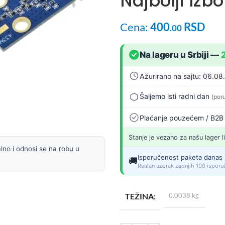
Najbolji Izb
Cena:
400
RSD
.00
Na lageru u Srbiji
—
Ažurirano na sajtu: 06.08
Šaljemo isti radni dan
(por
Plaćanje pouzećem / B2B
Stanje je vezano za našu lager l
lno i odnosi se na robu u
Isporučenost paketa danas 
🚚
Realan uzorak zadnjih 100 isporuč
TEŽINA
0.0038 kg