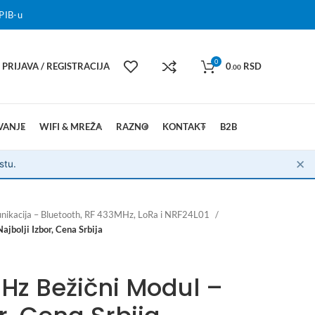
PIB-u
0
PRIJAVA / REGISTRACIJA
0
RSD
.00
VANJE
WIFI & MREŽA
RAZNO
KONTAKT
B2B
✕
stu.
nikacija – Bluetooth, RF 433MHz, LoRa i NRF24L01
bolji Izbor, Cena Srbija
Hz Bežični Modul –