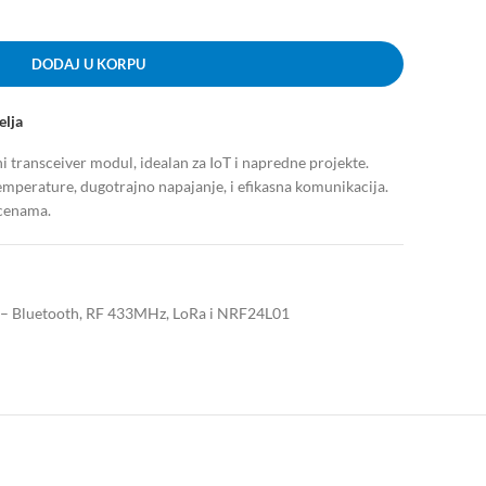
DODAJ U KORPU
elja
transceiver modul, idealan za IoT i napredne projekte.
temperature, dugotrajno napajanje, i efikasna komunikacija.
 cenama.
 – Bluetooth, RF 433MHz, LoRa i NRF24L01