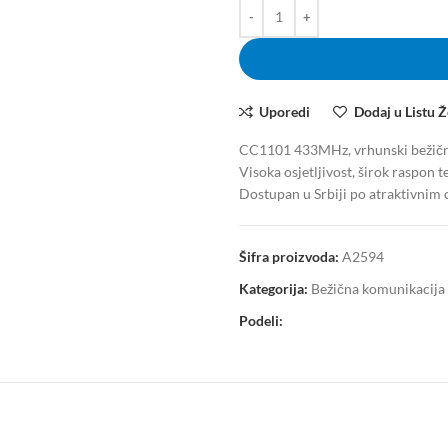
Uporedi
Dodaj u Listu Ž
CC1101 433MHz, vrhunski bežični 
Visoka osjetljivost, širok raspon 
Dostupan u Srbiji po atraktivnim
Šifra proizvoda:
A2594
Kategorija:
Bežična komunikacija
Podeli: