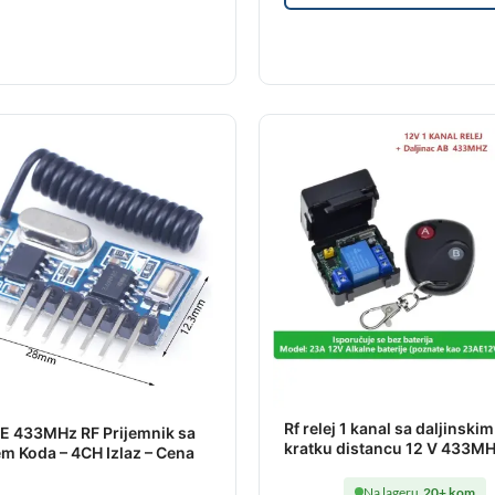
Rf relej 1 kanal sa daljinskim
E 433MHz RF Prijemnik sa
kratku distancu 12 V 433M
m Koda – 4CH Izlaz – Cena
Na lageru
20+ kom