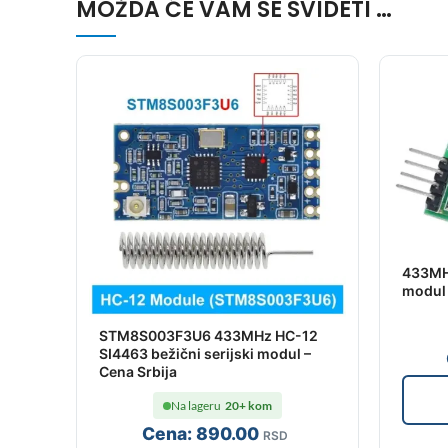
MOŽDA ĆE VAM SE SVIDETI …
433MHz
modul 
STM8S003F3U6 433MHz HC-12
SI4463 bežični serijski modul –
Cena Srbija
Na lageru
20+ kom
Cena:
890
.00
RSD