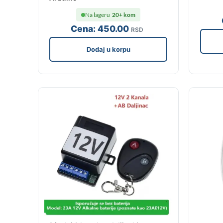
Na lageru
20+ kom
Cena:
450
.00
RSD
Dodaj u korpu