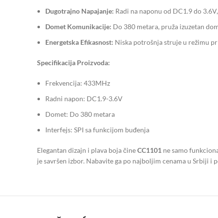
Dugotrajno Napajanje:
Radi na naponu od DC1.9 do 3.6V,
Domet Komunikacije:
Do 380 metara, pruža izuzetan dom
Energetska Efikasnost:
Niska potrošnja struje u režimu pr
Specifikacija Proizvoda:
Frekvencija: 433MHz
Radni napon: DC1.9-3.6V
Domet: Do 380 metara
Interfejs: SPI sa funkcijom buđenja
Elegantan dizajn i plava boja čine
CC1101
ne samo funkcional
je savršen izbor. Nabavite ga po najboljim cenama u Srbiji i p