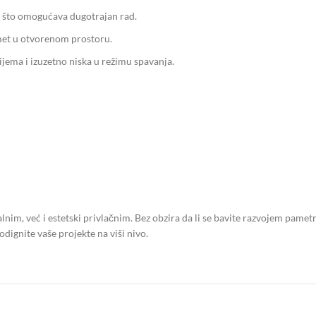
 što omogućava dugotrajan rad.
et u otvorenom prostoru.
ijema i izuzetno niska u režimu spavanja.
nim, već i estetski privlačnim. Bez obzira da li se bavite razvojem pame
odignite vaše projekte na viši nivo.