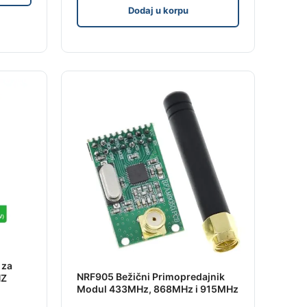
Dodaj u korpu
 za
NRF905 Bežični Primopredajnik
HZ
Modul 433MHz, 868MHz i 915MHz