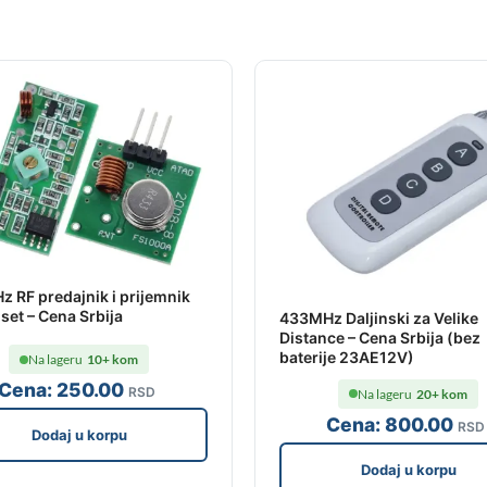
 RF predajnik i prijemnik
set – Cena Srbija
433MHz Daljinski za Velike
Distance – Cena Srbija (bez
baterije 23AE12V)
Na lageru
10+ kom
Cena:
250
.00
RSD
Na lageru
20+ kom
Cena:
800
.00
RSD
Dodaj u korpu
Dodaj u korpu