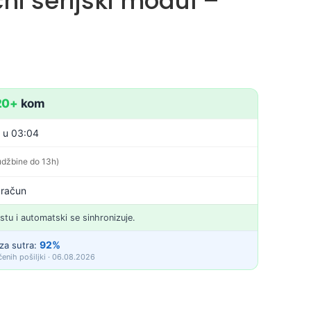
ni serijski modul –
20+
kom
. u 03:04
udžbine do 13h)
 račun
istu i automatski se sinhronizuje.
92%
za sutra:
enih pošiljki · 06.08.2026