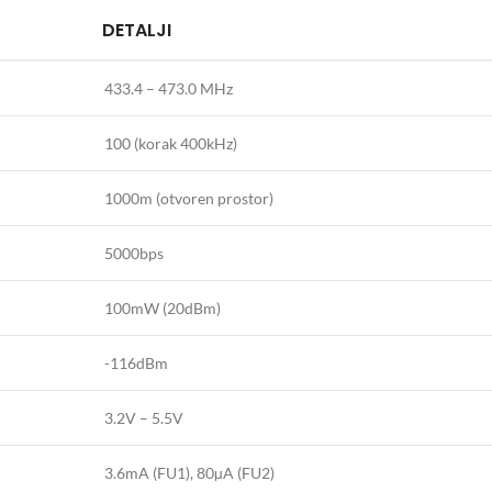
DETALJI
433.4 – 473.0 MHz
100 (korak 400kHz)
1000m (otvoren prostor)
5000bps
100mW (20dBm)
-116dBm
3.2V – 5.5V
3.6mA (FU1), 80µA (FU2)