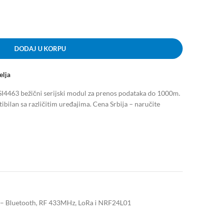
DODAJ U KORPU
elja
63 bežični serijski modul za prenos podataka do 1000m.
ibilan sa različitim uređajima. Cena Srbija – naručite
 – Bluetooth, RF 433MHz, LoRa i NRF24L01