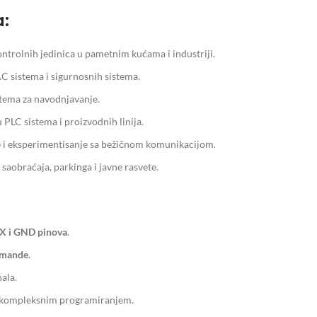
a:
trolnih jedinica u pametnim kućama i industriji.
C sistema i sigurnosnih sistema.
stema za navodnjavanje.
PLC sistema i proizvodnih linija.
 i eksperimentisanje sa bežičnom komunikacijom.
aobraćaja, parkinga i javne rasvete.
X i GND pinova
.
omande
.
ala.
za kompleksnim programiranjem.