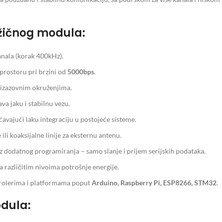
žičnog modula:
nala (korak 400kHz).
rostoru pri brzini od
5000bps
.
izazovnim okruženjima.
 jaku i stabilnu vezu.
jući laku integraciju u postojeće sisteme.
i koaksijalne linije za eksternu antenu.
 dodatnog programiranja – samo slanje i prijem serijskih podataka.
a različitim nivoima potrošnje energije.
ntrolerima i platformama poput
Arduino, Raspberry Pi, ESP8266, STM32
.
odula: