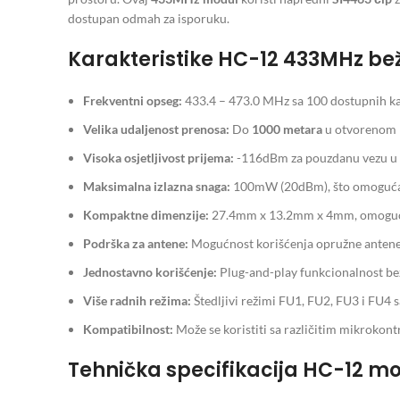
dostupan odmah za isporuku.
Karakteristike HC-12 433MHz be
Frekventni opseg:
433.4 – 473.0 MHz sa 100 dostupnih ka
Velika udaljenost prenosa:
Do
1000 metara
u otvorenom p
Visoka osjetljivost prijema:
-116dBm za pouzdanu vezu u 
Maksimalna izlazna snaga:
100mW (20dBm), što omogućava
Kompaktne dimenzije:
27.4mm x 13.2mm x 4mm, omogućava
Podrška za antene:
Mogućnost korišćenja opružne antene il
Jednostavno korišćenje:
Plug-and-play funkcionalnost bez
Više radnih režima:
Štedljivi režimi FU1, FU2, FU3 i FU4 s
Kompatibilnost:
Može se koristiti sa različitim mikroko
Tehnička specifikacija HC-12 m