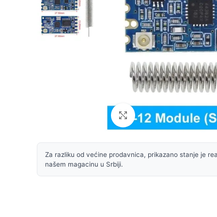
Uvećaj sliku
Za razliku od većine prodavnica, prikazano stanje je rea
našem magacinu u Srbiji.