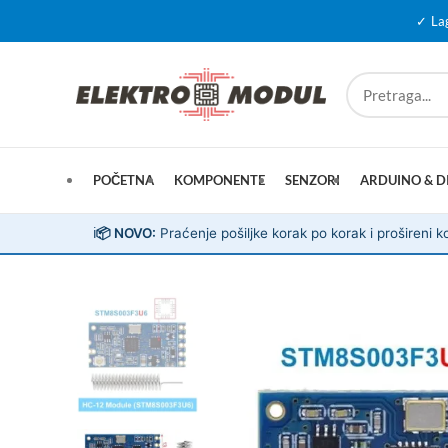
✓ La
POČETNA
KOMPONENTE
SENZORI
ARDUINO & D
ℹ️
📦 NOVO:
Praćenje pošiljke korak po korak i prošireni ko