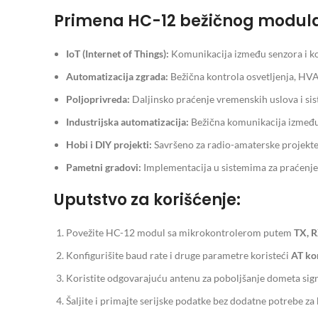
Primena HC-12 bežičnog modul
IoT (Internet of Things):
Komunikacija između senzora i kon
Automatizacija zgrada:
Bežična kontrola osvetljenja, HVA
Poljoprivreda:
Daljinsko praćenje vremenskih uslova i si
Industrijska automatizacija:
Bežična komunikacija između 
Hobi i DIY projekti:
Savršeno za radio-amaterske projekte
Pametni gradovi:
Implementacija u sistemima za praćenje s
Uputstvo za korišćenje:
Povežite HC-12 modul sa mikrokontrolerom putem
TX, R
Konfigurišite baud rate i druge parametre koristeći
AT k
Koristite odgovarajuću antenu za poboljšanje dometa sign
Šaljite i primajte serijske podatke bez dodatne potrebe 