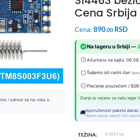
SI4463 bežič
Cena Srbija
Cena:
890
RSD
.00
Na lageru u Srbiji
—
Ažurirano na sajtu: 06.08
Šaljemo isti radni dan
(por
Plaćanje pouzećem / B2B
Stanje je vezano za našu lager l
lno i odnosi se na robu u
Isporučenost paketa danas 
🚚
Realan uzorak zadnjih 100 isporuč
TEŽINA
0.0019 kg