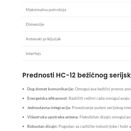
Maksimalna potrošnja
Dimenzije
Antenski priključak
Interfejs
Prednosti HC-12 bežičnog serijs
Dug domet komunikacije:
Omogućava bežični prenos pod
Energetska efikasnost:
Različiti režimi rada omogućavaju 
Jednostavna integracija:
Povezivanje putem serijskog inte
Višestruka upotreba antena:
Fleksibilan dizajn omogućava
Robustan dizajn:
Pogodan za različite industrijske i hobi 