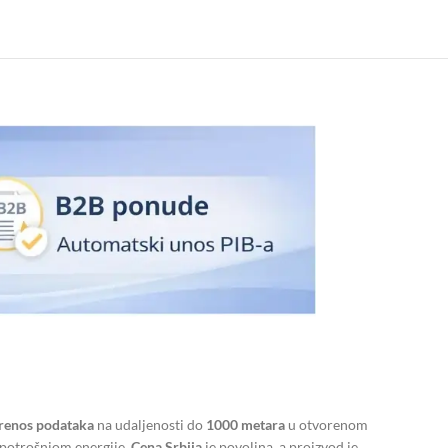
prenos podataka
na udaljenosti do
1000 metara
u otvorenom
 potrošnjom energije.
Cena Srbija
je povoljna, a proizvod je