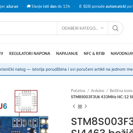
ger
ažuran
·
🚚 Slanje
isti dan
do 13h
·
📄 B2B ponude
automatski
po 
ODABERI KATEGORIJU
IY
REGULATORI NAPONA
NAPAJANJE
NFC & RFID
NAVODNJA
risnički nalog — istorija porudžbina i svi poručeni artikli na jednom me
Početna
Arduino
Bežična komu
STM8S003F3U6 433MHz HC-12 SI446
STM8S003F3