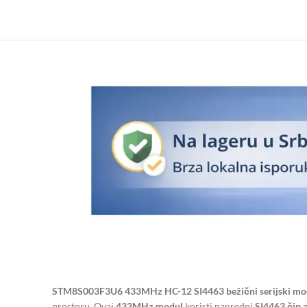
STM8S003F3U6 433MHz HC-12 SI4463 bežični serijski mod
prostoru. Ovaj
433MHz modul
koristi napredni
SI4463 čip
z