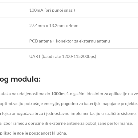
100mA (pri punoj snazi)
27.4mm x 13.2mm x 4mm
PCB antena + konektor za eksternu antenu
UART (baud rate 1200-115200bps)
kog modula:
ataka na udaljenostima do
1000m
, što ga čini idealnim za aplikacije na 
optimizaciju potrošnje energije, pogodno za baterijski napajane projekte.
rfejsa omogućava brzu i jednostavnu implementaciju u različite sisteme.
 izbor između opružne ili eksterne antene za poboljšane performanse.
aplikacije gde je pouzdanost ključna.