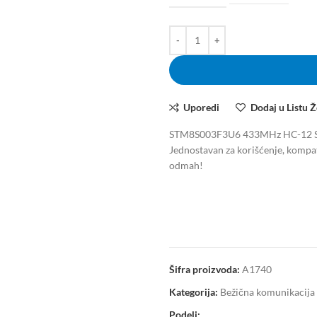
Uporedi
Dodaj u Listu Ž
STM8S003F3U6 433MHz HC-12 SI44
Jednostavan za korišćenje, kompat
odmah!
Šifra proizvoda:
A1740
Kategorija:
Bežična komunikacija
Podeli: