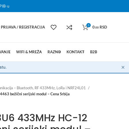
PIB-u
0
PRIJAVA / REGISTRACIJA
0
RSD
.00
VANJE
WIFI & MREŽA
RAZNO
KONTAKT
B2B
✕
stu.
nikacija – Bluetooth, RF 433MHz, LoRa i NRF24L01
3 bežični serijski modul – Cena Srbija
U6 433MHz HC-12