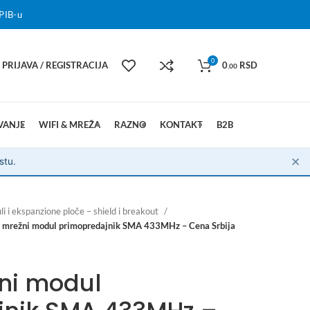
PIB-u
0
PRIJAVA / REGISTRACIJA
0
RSD
.00
VANJE
WIFI & MREŽA
RAZNO
KONTAKT
B2B
✕
stu.
i i ekspanzione ploče – shield i breakout
mrežni modul primopredajnik SMA 433MHz – Cena Srbija
ni modul