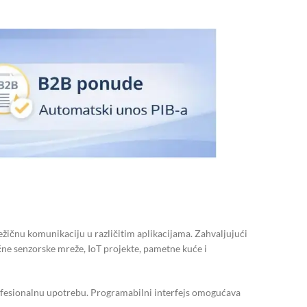
čnu komunikaciju u različitim aplikacijama. Zahvaljujući
ične senzorske mreže, IoT projekte, pametne kuće i
rofesionalnu upotrebu. Programabilni interfejs omogućava