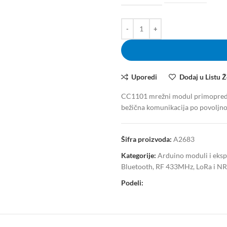
Uporedi
Dodaj u Listu Ž
CC1101 mrežni modul primopreda
bežična komunikacija po povoljnoj 
Šifra proizvoda:
A2683
Kategorije:
Arduino moduli i eksp
Bluetooth, RF 433MHz, LoRa i N
Podeli: