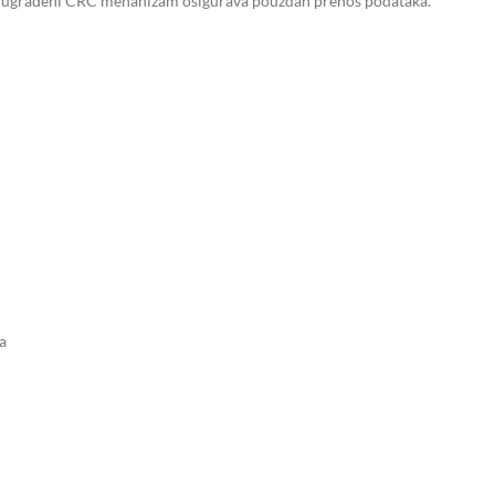
k ugrađeni CRC mehanizam osigurava pouzdan prenos podataka.
a