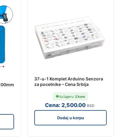
37-u-1 Komplet Arduino Senzora
za pocetnike – Cena Srbija
x200mm
Na lageru
2 kom
Cena:
2,500
.00
RSD
Dodaj u korpu