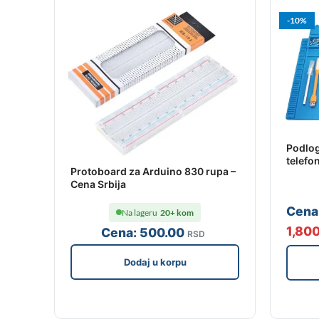
-10%
Podlog
telefo
Protoboard za Arduino 830 rupa –
Cena Srbija
Cena
Na lageru
20+ kom
1,80
Cena:
500
.00
RSD
Dodaj u korpu