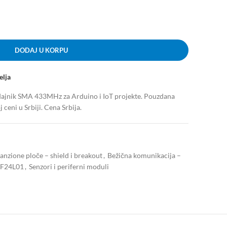
DODAJ U KORPU
elja
jnik SMA 433MHz za Arduino i IoT projekte. Pouzdana
ceni u Srbiji. Cena Srbija.
anzione ploče – shield i breakout
,
Bežična komunikacija –
RF24L01
,
Senzori i periferni moduli