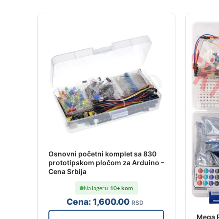
Osnovni početni komplet sa 830
prototipskom pločom za Arduino –
Cena Srbija
Na lageru
10+ kom
Cena:
1,600
.00
RSD
Mega R