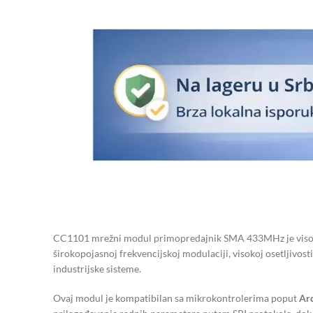
CC1101 mrežni modul primopredajnik SMA 433MHz je visokok
širokopojasnoj frekvencijskoj modulaciji, visokoj osetljivost
industrijske sisteme.
Ovaj modul je kompatibilan sa mikrokontrolerima poput
Ar