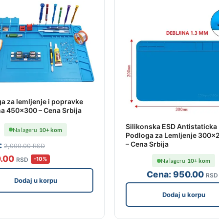
a za lemljenje i popravke
na 450×300 – Cena Srbija
Silikonska ESD Antistaticka
Na lageru
10+ kom
Podloga za Lemljenje 300
:
– Cena Srbija
2,000
.00
RSD
0
.00
-10%
RSD
Na lageru
10+ kom
Cena:
950
.00
RSD
Dodaj u korpu
Dodaj u korpu