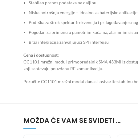
Stabilan prenos podataka na daljinu
Niska potrošnja energije – idealno za baterijske aplikacije
Podrška za širok spektar frekvencija i prilagođavanje snag
Pogodan za primenu u pametnim kućama, alarmnim sist
Brza integracija zahvaljujući SPI interfejsu
Cena i dostupnost:
CC1101 mrežni modul primopredajnik SMA 433MHz dostupan je 
koji zahtevaju pouzdanu RF komunikaciju.
Poručite CC1101 mrežni modul danas i ostvarite stabilnu bež
MOŽDA ĆE VAM SE SVIDETI …