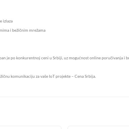
e izlaza
emima i bežičnim mrežama
po konkurentnoj ceni u Srbiji, uz mogućnost online poručivanja i brze 
ičnu komunikaciju za vaše IoT projekte – Cena Srbija.