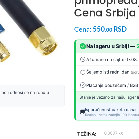
primopreda
Cena Srbija
Cena:
550
RSD
.00
Na lageru u Srbiji
—
Ažurirano na sajtu: 07.08.
Šaljemo isti radni dan
(por
Plaćanje pouzećem / B2B
lno i odnosi se na robu u
Stanje je vezano za našu lager l
Isporučenost paketa danas 
🚚
Realan uzorak zadnjih 100 isporuč
TEŽINA
0.0097 kg