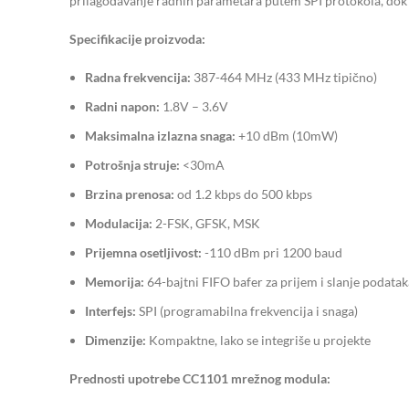
prilagođavanje radnih parametara putem SPI protokola, do
Specifikacije proizvoda:
Radna frekvencija:
387-464 MHz (433 MHz tipično)
Radni napon:
1.8V – 3.6V
Maksimalna izlazna snaga:
+10 dBm (10mW)
Potrošnja struje:
<30mA
Brzina prenosa:
od 1.2 kbps do 500 kbps
Modulacija:
2-FSK, GFSK, MSK
Prijemna osetljivost:
-110 dBm pri 1200 baud
Memorija:
64-bajtni FIFO bafer za prijem i slanje podatak
Interfejs:
SPI (programabilna frekvencija i snaga)
Dimenzije:
Kompaktne, lako se integriše u projekte
Prednosti upotrebe CC1101 mrežnog modula: