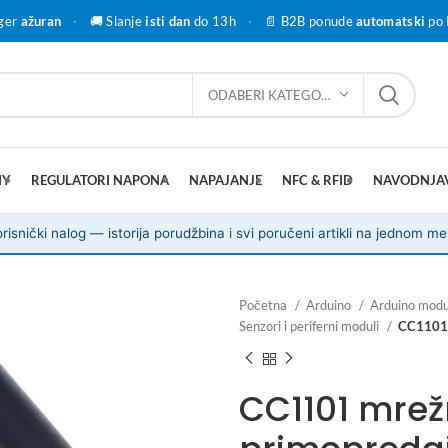
ger
ažuran
·
🚚 Slanje
isti dan
do 13h
·
📄 B2B ponude
automatski
po 
ODABERI KATEGORIJU
IY
REGULATORI NAPONA
NAPAJANJE
NFC & RFID
NAVODNJA
risnički nalog — istorija porudžbina i svi poručeni artikli na jednom me
Početna
Arduino
Arduino modul
Senzori i periferni moduli
CC1101 
CC1101 mrež