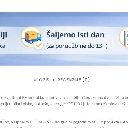
OPIS
RECENZIJE (0)
valitetni RF modul koji omogućava stabilnu i pouzdanu dvosmernu beži
i prijemnika i niskoj potrošnji energije, CC1101 je idealno rešenje za bež
duino
, Raspberry Pi i ESP8266, što ga čini pogodnim za DIY projekte i p