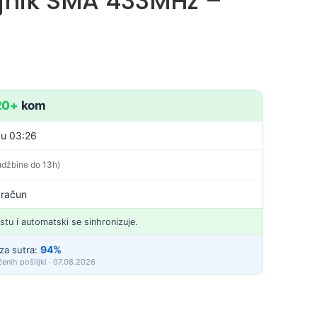
jnik SMA 433MHz –
20+
kom
 u 03:26
udžbine do 13h)
 račun
istu i automatski se sinhronizuje.
94%
za sutra:
enih pošiljki · 07.08.2026