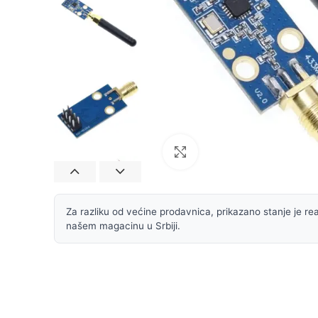
Uvećaj sliku
Za razliku od većine prodavnica, prikazano stanje je rea
našem magacinu u Srbiji.