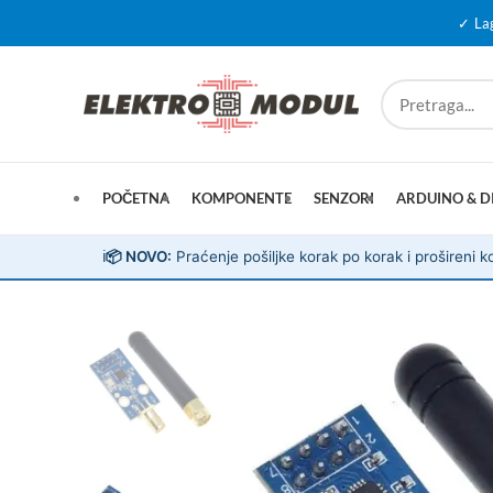
✓ La
POČETNA
KOMPONENTE
SENZORI
ARDUINO & D
ℹ️
📦 NOVO:
Praćenje pošiljke korak po korak i prošireni ko