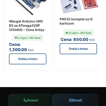
PN532 komplet sa IC
Wavgat Arduino UNO
karticom
R3 sa ATmega328P
CH340G – Cena Srbija
Na lageru
20+ kom
Na lageru
20+ kom
Cena:
650
.00
RSD
Cena:
Dodaj u korpu
1,300
.00
RSD
Dodaj u korpu
Pozovi
Email