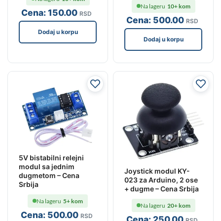
Na lageru
10+ kom
Cena:
150
.00
RSD
Cena:
500
.00
RSD
Dodaj u korpu
Dodaj u korpu
5V bistabilni relejni
modul sa jednim
Joystick modul KY-
dugmetom – Cena
023 za Arduino, 2 ose
Srbija
+ dugme – Cena Srbija
Na lageru
5+ kom
Na lageru
20+ kom
Cena:
500
.00
RSD
Cena:
250
.00
RSD