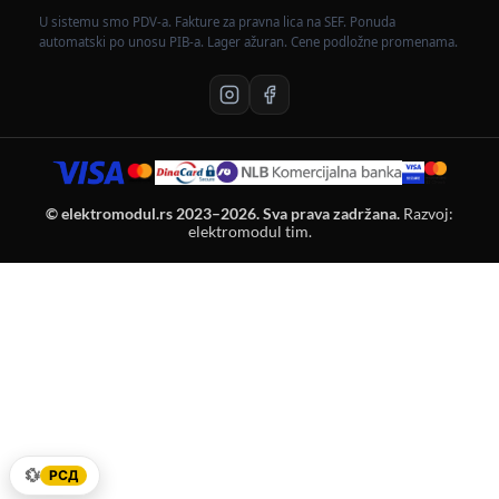
U sistemu smo PDV-a. Fakture za pravna lica na SEF. Ponuda
automatski po unosu PIB-a. Lager ažuran. Cene podložne promenama.
© elektromodul.rs 2023–2026. Sva prava zadržana.
Razvoj:
elektromodul tim.
💱
РСД