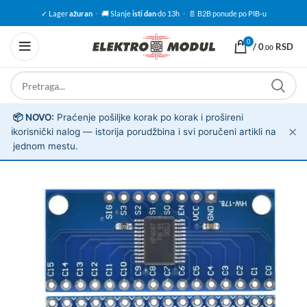
✓ Lager
ažuran
·
🚚 Slanje
isti dan
do 13h
·
📄 B2B ponude po PIB-u
0
/
0
RSD
.00
📦 NOVO:
Praćenje pošiljke korak po korak i prošireni
✕
ℹ️
korisnički nalog — istorija porudžbina i svi poručeni artikli na
jednom mestu.