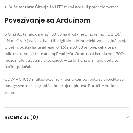
Više senzora:
Čitanje 16 NTC termistora ili potenciometara
Povezivanje sa Arduinom
SIG na A0 (analogni ulaz), S0-S3 na digitalne pinove (npr. D2-D5),
EN na GND (uvek aktivan) ili digitalni pin za selektivno isključivanje.
U petlji, postavljajte adresu (0-15) na S0-S3 pinove, čekajte par
mikrosekundi, čitajte analogRead(A0). Otpornost kanala od ~70Ω
može malo uticati na preciznost — za kritične primene dodajte
buffer pojačalo.
CD74HC4067 multiplekser je ključna komponenta za projekte sa
mnogo senzora i ograničenim brojem pinova. Poručite online u
Srbiji.
RECENZIJE (0)