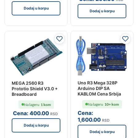
Dodaj u korpu
Dodaj u korpu
Uno R3 Mega 328P
MEGA 2560 R3
Arduino DIP SA
Prototio Shield V3.0 +
KABLOM Cena Srbija
Breadboard
Na lageru
10+ kom
Na lageru
1 kom
Cena:
Cena:
400
.00
RSD
1,600
.00
RSD
Dodaj u korpu
Dodaj u korpu