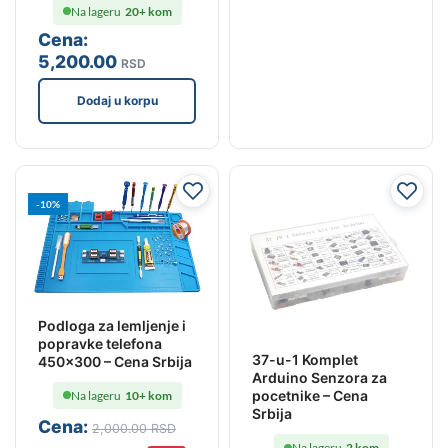
Na lageru
20+ kom
Cena:
5,200
.00
RSD
Dodaj u korpu
-10%
Podloga za lemljenje i
popravke telefona
37-u-1 Komplet
450×300 – Cena Srbija
Arduino Senzora za
pocetnike – Cena
Na lageru
10+ kom
Srbija
Cena:
2,000
.00
RSD
Na lageru
2 kom