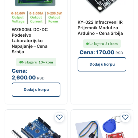
KY-022 Infracrveni IR
Prijemnik Modul za
WZ5005L DC-DC
Arduino – Cena Srbija
Podesivo
Laboratorijsko
Na lageru
5+ kom
Napajanje – Cena
Cena:
170
.00
Srbija
RSD
Na lageru
10+ kom
Dodaj u korpu
Cena:
2,600
.00
RSD
Dodaj u korpu