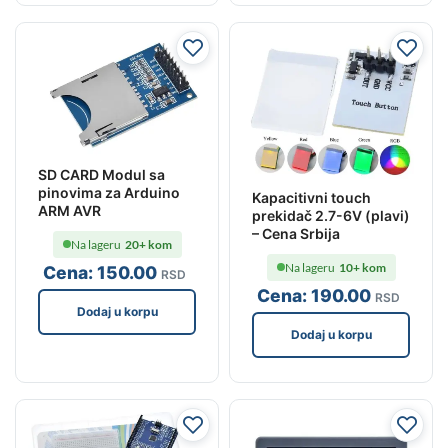
SD CARD Modul sa
pinovima za Arduino
Kapacitivni touch
ARM AVR
prekidač 2.7-6V (plavi)
– Cena Srbija
Na lageru
20+ kom
Na lageru
10+ kom
Cena:
150
.00
RSD
Cena:
190
.00
RSD
Dodaj u korpu
Dodaj u korpu