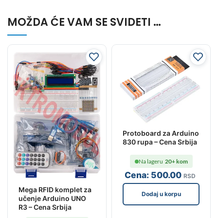
MOŽDA ĆE VAM SE SVIDETI …
Protoboard za Arduino
830 rupa – Cena Srbija
Na lageru
20+ kom
Cena:
500
.00
RSD
Mega RFID komplet za
Dodaj u korpu
učenje Arduino UNO
R3 – Cena Srbija