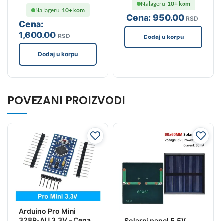
Na lageru
10+ kom
Na lageru
10+ kom
Cena:
950
.00
RSD
Cena:
1,600
.00
RSD
Dodaj u korpu
Dodaj u korpu
POVEZANI PROIZVODI
Arduino Pro Mini
328P-AU 3.3V – Cena
Solarni panel 5.5V