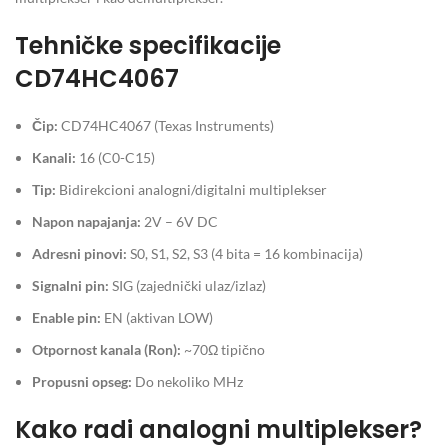
Tehničke specifikacije
CD74HC4067
Čip:
CD74HC4067 (Texas Instruments)
Kanali:
16 (C0-C15)
Tip:
Bidirekcioni analogni/digitalni multiplekser
Napon napajanja:
2V – 6V DC
Adresni pinovi:
S0, S1, S2, S3 (4 bita = 16 kombinacija)
Signalni pin:
SIG (zajednički ulaz/izlaz)
Enable pin:
EN (aktivan LOW)
Otpornost kanala (Ron):
~70Ω tipično
Propusni opseg:
Do nekoliko MHz
Kako radi analogni multiplekser?