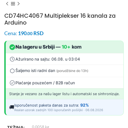
CD74HC4067 Multiplekser 16 kanala za
Arduino
Cena:
190
RSD
.00
Na lageru u Srbiji
—
10+
kom
Ažurirano na sajtu: 06.08. u 03:04
Šaljemo isti radni dan
(porudžbine do 13h)
Plaćanje pouzećem / B2B račun
Stanje je vezano za našu lager listu i automatski se sinhronizuje.
92%
Isporučenost paketa danas za sutra:
🚚
Realan uzorak zadnjih 100 isporučenih pošiljki · 06.08.2026
TEŽINA
0.0058 kg