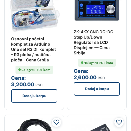
ZK-4KX CNC DC-DC
Step Up/Down
Osnovni početni
Regulator sa LCD
komplet za Arduino
Displejem — Cena
Uno set R3 DII komplet
Srbija
– R3 ploča / matična
ploča – Cena Srbija
Na lageru
20+ kom
Na lageru
10+ kom
Cena:
2,600
.00
Cena:
RSD
3,200
.00
RSD
Dodaj u korpu
Dodaj u korpu