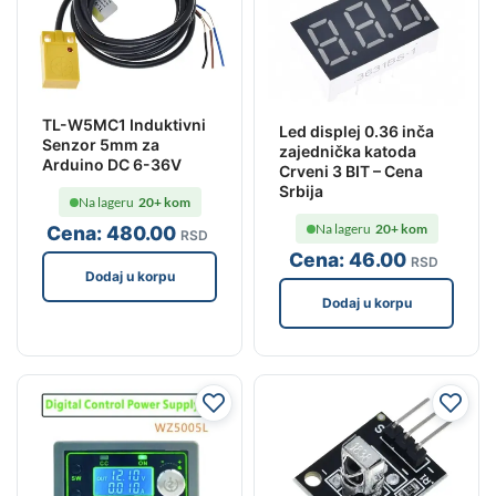
TL-W5MC1 Induktivni
Led displej 0.36 inča
Senzor 5mm za
zajednička katoda
Arduino DC 6-36V
Crveni 3 BIT – Cena
Srbija
Na lageru
20+ kom
Na lageru
20+ kom
Cena:
480
.00
RSD
Cena:
46
.00
RSD
Dodaj u korpu
Dodaj u korpu