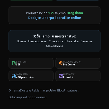
Porudžbine do
13h
šaljemo
istog dana
Dodajte u korpu i poručite online
🌍
Šaljemo i u inostranstvo:
Bosna i Hercegovina · Crna Gora · Hrvatska · Severna
Makedonija
E-FAKTURE
TRACKING ODMAH
SEF
Praćenje
JAVNA PRED.
AUTOMATSKI
eOtpremnice
Fiskalni
O nama
Dostava
Reklamacije
Uslovi
Blog
Privatnost
Odricanje od odgovornosti