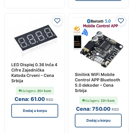
LED Displej 0.36 Inča 4
Cifre Zajednička
Sinilink WiFi Mobile
Katoda Crveni – Cena
Control APP Bluetooth
Srbija
5.0 dekoder – Cena
Srbija
Na lageru
20+ kom
Cena:
61
.00
RSD
Na lageru
10+ kom
Cena:
750
.00
RSD
Dodaj u korpu
Dodaj u korpu