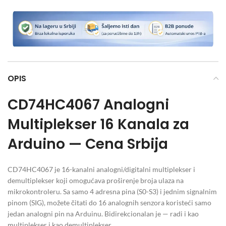
OPIS
CD74HC4067 Analogni
Multiplekser 16 Kanala za
Arduino — Cena Srbija
CD74HC4067 je 16-kanalni analogni/digitalni multiplekser i
demultiplekser koji omogućava proširenje broja ulaza na
mikrokontroleru. Sa samo 4 adresna pina (S0-S3) i jednim signalnim
pinom (SIG), možete čitati do 16 analognih senzora koristeći samo
jedan analogni pin na Arduinu. Bidirekcionalan je — radi i kao
multiplekser i kao demultiplekser.