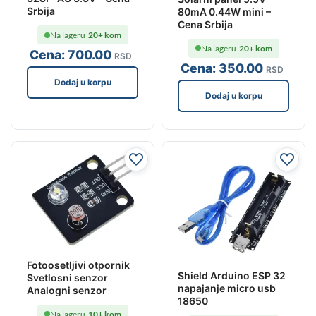
Srbija
80mA 0.44W mini –
Cena Srbija
Na lageru
20+ kom
Na lageru
20+ kom
Cena:
700
.00
RSD
Cena:
350
.00
RSD
Dodaj u korpu
Dodaj u korpu
Fotoosetljivi otpornik
Shield Arduino ESP 32
Svetlosni senzor
napajanje micro usb
Analogni senzor
18650
Na lageru
10+ kom