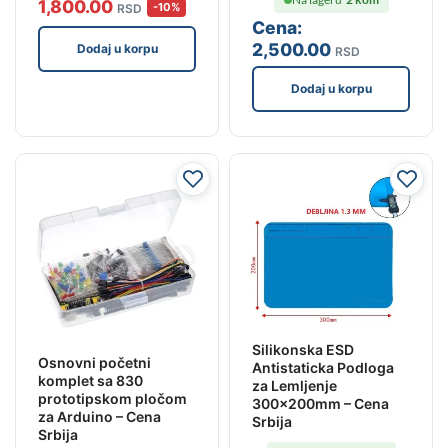
1,800
.00
-10%
RSD
Cena:
2,500
.00
Dodaj u korpu
RSD
Dodaj u korpu
Silikonska ESD
Osnovni početni
Antistaticka Podloga
komplet sa 830
za Lemljenje
prototipskom pločom
300x200mm – Cena
za Arduino – Cena
Srbija
Srbija