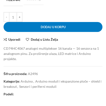
DODAJ U KORPU
Uporedi
Dodaj u Listu Želja
CD74HC4067 analogni multiplekser 16 kanala — 16 senzora na 1
analognom pinu. Za proširenje ulaza, LED matrice i Arduino
projekte.
Šifra proizvoda:
A2496
Kategorije:
Arduino
,
Arduino moduli i ekspanzione ploče – shield i
breakout
,
Senzori i periferni moduli
Podeli: