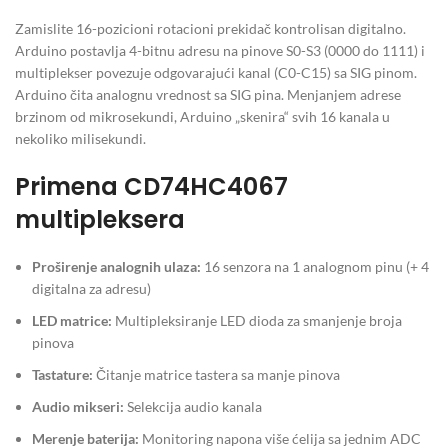
Zamislite 16-pozicioni rotacioni prekidač kontrolisan digitalno.
Arduino postavlja 4-bitnu adresu na pinove S0-S3 (0000 do 1111) i
multiplekser povezuje odgovarajući kanal (C0-C15) sa SIG pinom.
Arduino čita analognu vrednost sa SIG pina. Menjanjem adrese
brzinom od mikrosekundi, Arduino „skenira“ svih 16 kanala u
nekoliko milisekundi.
Primena CD74HC4067
multipleksera
Proširenje analognih ulaza:
16 senzora na 1 analognom pinu (+ 4
digitalna za adresu)
LED matrice:
Multipleksiranje LED dioda za smanjenje broja
pinova
Tastature:
Čitanje matrice tastera sa manje pinova
Audio mikseri:
Selekcija audio kanala
Merenje baterija:
Monitoring napona više ćelija sa jednim ADC