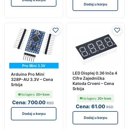
Dodaj u korpu
LED Displej 0.36 Inča 4
Arduino Pro Mini
Cifre Zajednička
328P-AU 3.3V – Cena
Katoda Crveni – Cena
Srbija
Srbija
Na lageru
20+ kom
Na lageru
20+ kom
Cena:
700
.00
RSD
Cena:
61
.00
RSD
Dodaj u korpu
Dodaj u korpu