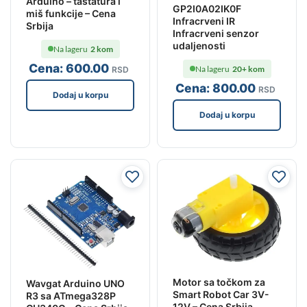
Arduino – tastatura i
GP2I0A02IK0F
miš funkcije – Cena
Infracrveni IR
Srbija
Infracrveni senzor
udaljenosti
Na lageru
2 kom
Cena:
600
.00
Na lageru
20+ kom
RSD
Cena:
800
.00
RSD
Dodaj u korpu
Dodaj u korpu
Motor sa točkom za
Wavgat Arduino UNO
Smart Robot Car 3V-
R3 sa ATmega328P
12V – Cena Srbija