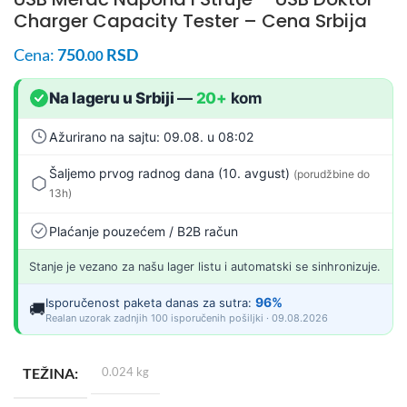
Charger Capacity Tester – Cena Srbija
Cena:
750
RSD
.00
Na lageru u Srbiji
—
20+
kom
Ažurirano na sajtu: 09.08. u 08:02
Šaljemo prvog radnog dana (10. avgust)
(porudžbine do
13h)
Plaćanje pouzećem / B2B račun
Stanje je vezano za našu lager listu i automatski se sinhronizuje.
96%
Isporučenost paketa danas za sutra:
🚚
Realan uzorak zadnjih 100 isporučenih pošiljki · 09.08.2026
TEŽINA
0.024 kg