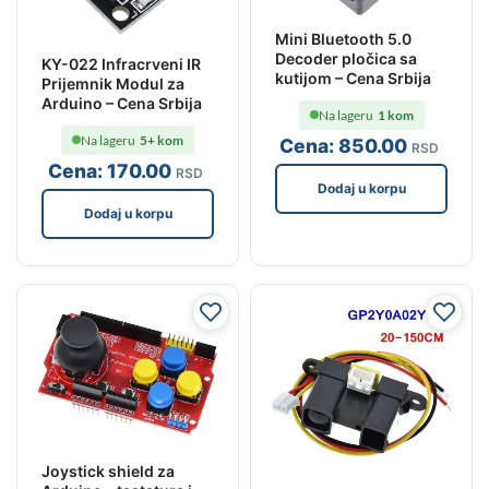
Mini Bluetooth 5.0
Decoder pločica sa
KY-022 Infracrveni IR
kutijom – Cena Srbija
Prijemnik Modul za
Arduino – Cena Srbija
Na lageru
1 kom
Na lageru
5+ kom
Cena:
850
.00
RSD
Cena:
170
.00
RSD
Dodaj u korpu
Dodaj u korpu
Joystick shield za