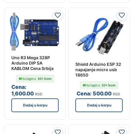
Uno R3 Mega 328P
Arduino DIP SA
Shield Arduino ESP 32
KABLOM Cena Srbija
napajanje micro usb
18650
Na lageru
10+ kom
Na lageru
10+ kom
Cena:
1,600
.00
Cena:
500
.00
RSD
RSD
Dodaj u korpu
Dodaj u korpu