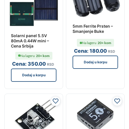
5mm Ferrite Prsten –
Smanjenje Buke
Solarni panel 5.5V
80mA 0.44W mini –
Na lageru
20+ kom
Cena Srbija
Cena:
180
.00
RSD
Na lageru
20+ kom
Dodaj u korpu
Cena:
350
.00
RSD
Dodaj u korpu