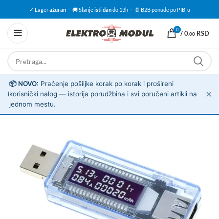
✓ Lager
ažuran
·
🚚 Slanje
isti dan
do 13h
·
📄 B2B ponude po PIB-u
0
/
0
RSD
.00
📦 NOVO:
Praćenje pošiljke korak po korak i prošireni
✕
ℹ️
korisnički nalog — istorija porudžbina i svi poručeni artikli na
jednom mestu.