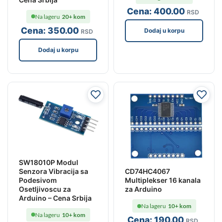
Cena:
400
.00
RSD
Na lageru
20+ kom
Cena:
350
.00
Dodaj u korpu
RSD
Dodaj u korpu
SW18010P Modul
Senzora Vibracija sa
CD74HC4067
Podesivom
Multiplekser 16 kanala
Osetljivoscu za
za Arduino
Arduino – Cena Srbija
Na lageru
10+ kom
Na lageru
10+ kom
Cena:
190
.00
RSD