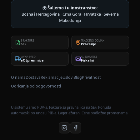
🌍
Šaljemo i u inostranstvo:
Bosna i Hercegovina · Crna Gora · Hrvatska · Severna
Makedonija
E-FAKTURE
TRACKING ODMAH
SEF
Praćenje
JAVNA PRED.
AUTOMATSKI
eOtpremnice
Fiskalni
O nama
Dostava
Reklamacije
Uslovi
Blog
Privatnost
Odricanje od odgovornosti
U sistemu smo PDV-a. Fakture za pravna lica na SEF. Ponuda
automatski po unosu PIB-a. Lager ažuran. Cene podložne promenama.