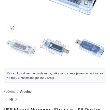
Uvećaj sliku
Za razliku od većine prodavnica, prikazano stanje je realno i odnosi se
na robu u našem magacinu u Srbiji.
Početna
Arduino
USB Merač Napona i Struje – USB Doktor