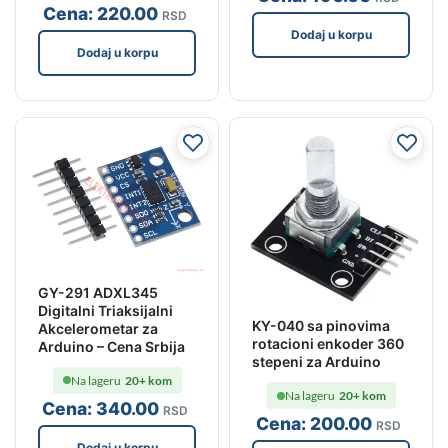
Cena:
220
.00
RSD
Dodaj u korpu
Dodaj u korpu
GY-291 ADXL345
Digitalni Triaksijalni
KY-040 sa pinovima
Akcelerometar za
rotacioni enkoder 360
Arduino – Cena Srbija
stepeni za Arduino
Na lageru
20+ kom
Na lageru
20+ kom
Cena:
340
.00
RSD
Cena:
200
.00
RSD
Dodaj u korpu