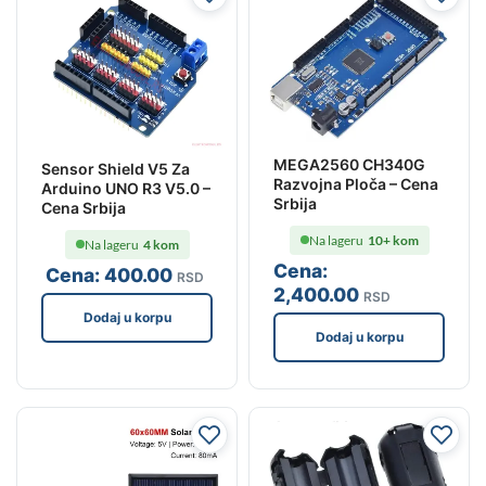
MEGA2560 CH340G
Sensor Shield V5 Za
Razvojna Ploča – Cena
Arduino UNO R3 V5.0 –
Srbija
Cena Srbija
Na lageru
10+ kom
Na lageru
4 kom
Cena:
Cena:
400
.00
RSD
2,400
.00
RSD
Dodaj u korpu
Dodaj u korpu