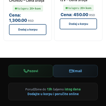
CH340G – Cena Srbija
Na lageru
20+ kom
Na lageru
20+ kom
Cena:
450
.00
Cena:
RSD
1,300
.00
RSD
Dodaj u korpu
Dodaj u korpu
Pozovi
Email
Porudžbine do
13h
šaljemo
istog dana
Dodajte u korpu i poručite online