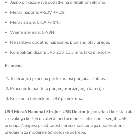
Jasno prikazuje sve podatke na digitalnom ekranu.
Merač napona: 4-20V +/-1%.
Merač struje: 0-3A +/-1%.
Vreme merenja: 0-99H.
Ne zahteva dodatno napajanje, plug and play uređaj.
Kompaktan dizajn: 59 x 23 x 13.5 mm, lako prenosiv.
Primene:
Testiranje i procena performansi punjača i kablova.
Praćenje kapaciteta punjenja-pražnjenja baterija.
Korisno u tehničkim i DIY projektima.
USB Merač Napona i Struje – USB Doktor
je pouzdan i koristan alat
za svakoga ko želi da utvrdi performanse i efikasnost svojih USB
uređaja. Njegova praktičnost i preciznost čine ga neophodnim
uređajem za moderne tehnološke potrebe.