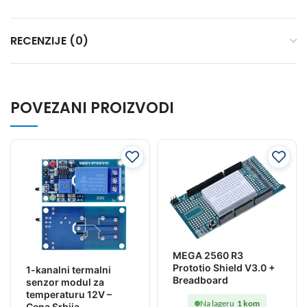
RECENZIJE (0)
POVEZANI PROIZVODI
MEGA 2560 R3
Prototio Shield V3.0 +
1-kanalni termalni
Breadboard
senzor modul za
temperaturu 12V –
Na lageru
1 kom
Cena Srbija