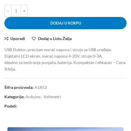
DODAJ U KORPU
Uporedi
Dodaj u Listu Želja
USB Doktor, precizan merač napona i struje za USB uređaje.
Digitalni LCD ekran, merač napona 4-20V, struje 0-3A.
Idealno za testiranje punjača, baterija. Kompaktan i efikasan – Cena
Srbija.
Šifra proizvoda:
A1853
Kategorije:
Arduino
,
Voltmetri
Podeli: