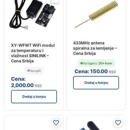
433MHz antena
XY-WFWT WiFi modul
spiralna za lemljenje –
za temperaturu i
Cena Srbija
vlažnost SINILINK –
Cena Srbija
Na lageru
20+ kom
Cena:
150
.00
Na upit
RSD
Cena:
Dodaj u korpu
2,000
.00
RSD
Dodaj u korpu