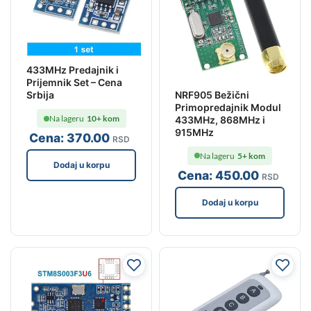
433MHz Predajnik i
Prijemnik Set – Cena
NRF905 Bežični
Srbija
Primopredajnik Modul
Na lageru
10+ kom
433MHz, 868MHz i
915MHz
Cena:
370
.00
RSD
Na lageru
5+ kom
Dodaj u korpu
Cena:
450
.00
RSD
Dodaj u korpu