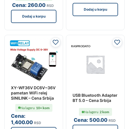
Cena:
260
.00
RSD
Dodaj u korpu
Dodaj u korpu
RASPRODATO
XY-WF36V DC6V~36V
pametan WiFi relej
USB Bluetooth Adapter
SINILINK – Cena Srbija
BT 5.0 – Cena Srbija
Na lageru
10+ kom
Na lageru
2 kom
Cena:
Cena:
500
.00
RSD
1,400
.00
RSD