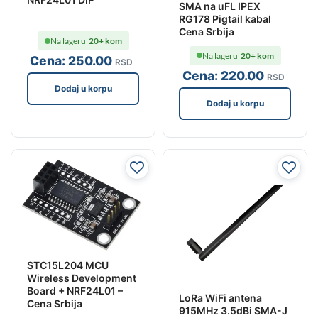
SMA na uFL IPEX
RG178 Pigtail kabal
Cena Srbija
Na lageru
20+ kom
Na lageru
20+ kom
Cena:
250
.00
RSD
Cena:
220
.00
RSD
Dodaj u korpu
Dodaj u korpu
STC15L204 MCU
Wireless Development
Board + NRF24L01 –
LoRa WiFi antena
Cena Srbija
915MHz 3.5dBi SMA-J