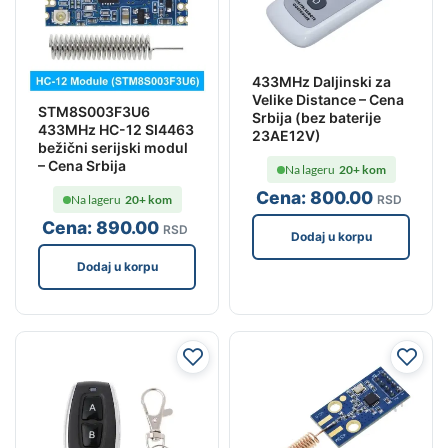
433MHz Daljinski za
Velike Distance – Cena
STM8S003F3U6
Srbija (bez baterije
433MHz HC-12 SI4463
23AE12V)
bežični serijski modul
– Cena Srbija
Na lageru
20+ kom
Cena:
800
.00
RSD
Na lageru
20+ kom
Cena:
890
.00
RSD
Dodaj u korpu
Dodaj u korpu