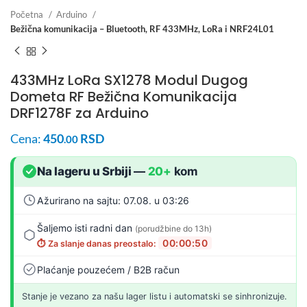
Početna
Arduino
Bežična komunikacija – Bluetooth, RF 433MHz, LoRa i NRF24L01
433MHz LoRa SX1278 Modul Dugog
Dometa RF Bežična Komunikacija
DRF1278F za Arduino
Cena:
450
RSD
.00
Na lageru u Srbiji
—
20+
kom
Ažurirano na sajtu: 07.08. u 03:26
Šaljemo isti radni dan
(porudžbine do 13h)
00:00:49
⏱️ Za slanje danas preostalo:
Plaćanje pouzećem / B2B račun
Stanje je vezano za našu lager listu i automatski se sinhronizuje.