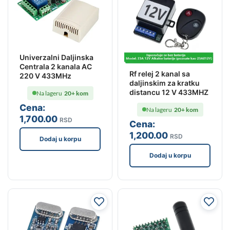
Univerzalni Daljinska
Centrala 2 kanala AC
Rf relej 2 kanal sa
220 V 433MHz
daljinskim za kratku
distancu 12 V 433MHZ
Na lageru
20+ kom
Cena:
Na lageru
20+ kom
1,700
.00
RSD
Cena:
1,200
.00
RSD
Dodaj u korpu
Dodaj u korpu