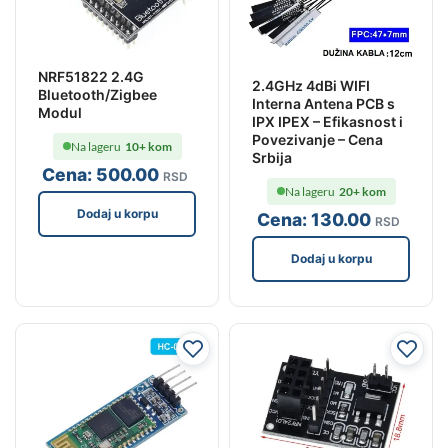
NRF51822 2.4G
2.4GHz 4dBi WIFI
Bluetooth/Zigbee
Interna Antena PCB s
Modul
IPX IPEX – Efikasnost i
Povezivanje – Cena
Na lageru
10+ kom
Srbija
Cena:
500
.00
RSD
Na lageru
20+ kom
Dodaj u korpu
Cena:
130
.00
RSD
Dodaj u korpu