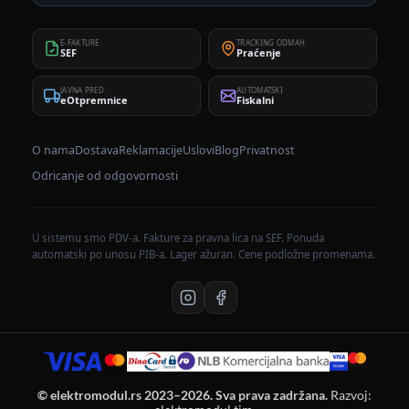
E-FAKTURE
TRACKING ODMAH
SEF
Praćenje
JAVNA PRED.
AUTOMATSKI
eOtpremnice
Fiskalni
O nama
Dostava
Reklamacije
Uslovi
Blog
Privatnost
Odricanje od odgovornosti
U sistemu smo PDV-a. Fakture za pravna lica na SEF. Ponuda
automatski po unosu PIB-a. Lager ažuran. Cene podložne promenama.
© elektromodul.rs 2023–2026. Sva prava zadržana.
Razvoj: