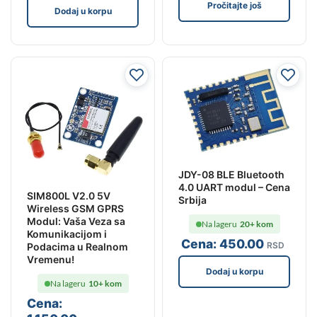
Pročitajte još
Dodaj u korpu
JDY-08 BLE Bluetooth
4.0 UART modul – Cena
SIM800L V2.0 5V
Srbija
Wireless GSM GPRS
Modul: Vaša Veza sa
Na lageru
20+ kom
Komunikacijom i
Cena:
450
.00
RSD
Podacima u Realnom
Vremenu!
Dodaj u korpu
Na lageru
10+ kom
Cena: