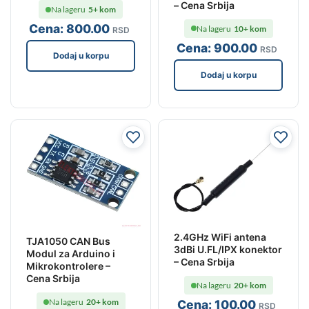
– Cena Srbija
Na lageru
5+ kom
Cena:
800
.00
Na lageru
10+ kom
RSD
Cena:
900
.00
RSD
Dodaj u korpu
Dodaj u korpu
2.4GHz WiFi antena
TJA1050 CAN Bus
3dBi U.FL/IPX konektor
Modul za Arduino i
– Cena Srbija
Mikrokontrolere –
Cena Srbija
Na lageru
20+ kom
Na lageru
20+ kom
Cena:
100
.00
RSD