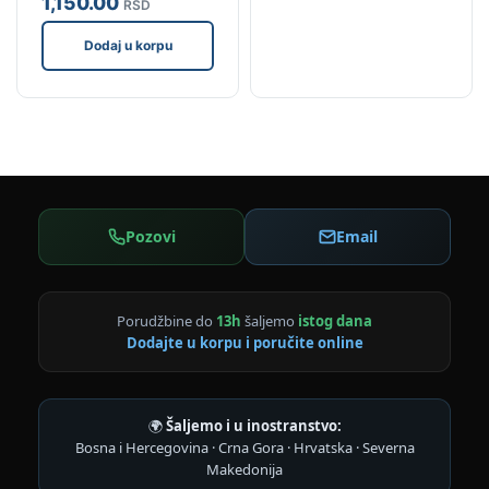
1,150
.00
RSD
Dodaj u korpu
Pozovi
Email
Porudžbine do
13h
šaljemo
istog dana
Dodajte u korpu i poručite online
🌍
Šaljemo i u inostranstvo:
Bosna i Hercegovina · Crna Gora · Hrvatska · Severna
Makedonija