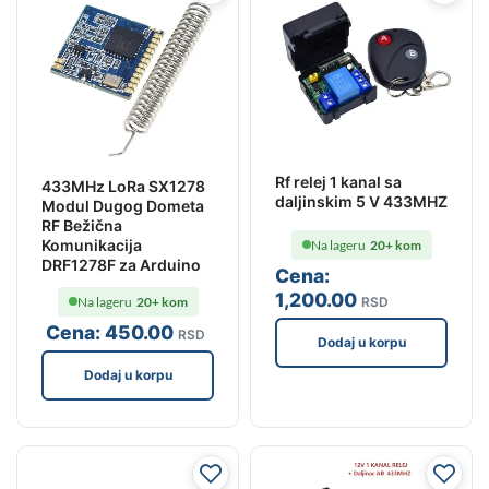
Rf relej 1 kanal sa
433MHz LoRa SX1278
daljinskim 5 V 433MHZ
Modul Dugog Dometa
RF Bežična
Komunikacija
Na lageru
20+ kom
DRF1278F za Arduino
Cena:
1,200
.00
RSD
Na lageru
20+ kom
Cena:
450
.00
RSD
Dodaj u korpu
Dodaj u korpu