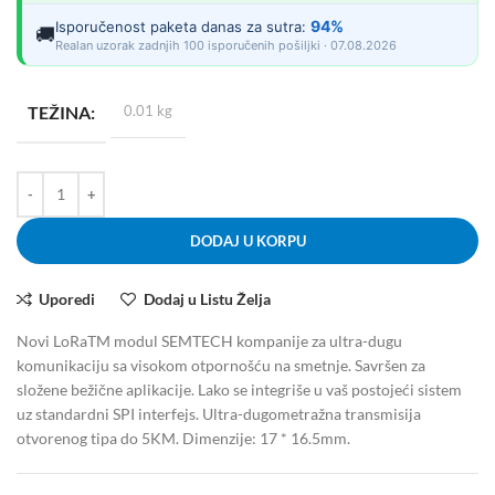
94%
Isporučenost paketa danas za sutra:
🚚
Realan uzorak zadnjih 100 isporučenih pošiljki · 07.08.2026
TEŽINA
0.01 kg
DODAJ U KORPU
Uporedi
Dodaj u Listu Želja
Novi LoRaTM modul SEMTECH kompanije za ultra-dugu
komunikaciju sa visokom otpornošću na smetnje. Savršen za
složene bežične aplikacije. Lako se integriše u vaš postojeći sistem
uz standardni SPI interfejs. Ultra-dugometražna transmisija
otvorenog tipa do 5KM. Dimenzije: 17 * 16.5mm.