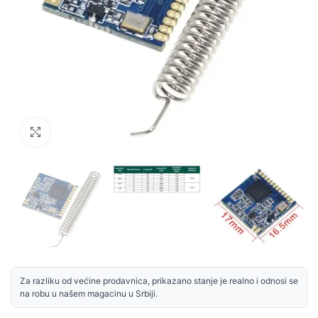
Uvećaj sliku
Za razliku od većine prodavnica, prikazano stanje je realno i odnosi se
na robu u našem magacinu u Srbiji.