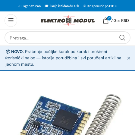
✓ Lager
ažuran
·
🚚 Slanje
isti dan
do 13h
·
📄 B2B ponude po PIB-u
0
/
0
RSD
.00
📦 NOVO:
Praćenje pošiljke korak po korak i prošireni
✕
ℹ️
korisnički nalog — istorija porudžbina i svi poručeni artikli na
jednom mestu.