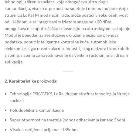
tehnologiju širenja spektra, koja omogućava ultra-dugu
komunikaciju, visoku otpornost na smetnje i minimalnu potrošnju
struje. Uz LoRaTM mod način rada, može postići visoku osetljivost
od -148dbm, a sa integrisanim izlazom snage od +20 dBm,
omogućava niskopotrošačku transmisiju na ultra-dugom rastojanju.
Modul je pogodan za sve složene okruženja bežičnog prenosa
podataka, poput: inteligentne kontrolne kuće, automobilske
elektronike, sigurnosnih alarma, industrijskog nadzora i kontrolnih
sistema, sistema za navodnjavanje na velikim rastojanjima i drugih
aplikacija.
2. Karakteristike proizvoda:
Tehnologija FSK/GFKS, LoRa (dugometražna) tehnologija širenja
spektra
Poludupleksna komunikacija
Super otpornost na smetnje (odnos odbacivanja kanala: 56db)
Visoka osetljivost prijema: -139dbm