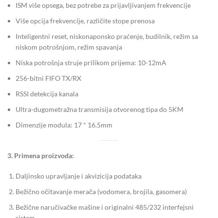
ISM više opsega, bez potrebe za prijavljivanjem frekvencije
Više opcija frekvencije, različite stope prenosa
Inteligentni reset, niskonaponsko praćenje, budilnik, režim sa
niskom potrošnjom, režim spavanja
Niska potrošnja struje prilikom prijema: 10-12mA
256-bitni FIFO TX/RX
RSSI detekcija kanala
Ultra-dugometražna transmisija otvorenog tipa do 5KM
Dimenzije modula: 17 * 16.5mm
3. Primena proizvoda:
Daljinsko upravljanje i akvizicija podataka
Bežično očitavanje merača (vodomera, brojila, gasomera)
Bežične naručivačke mašine i originalni 485/232 interfejsni
sistem