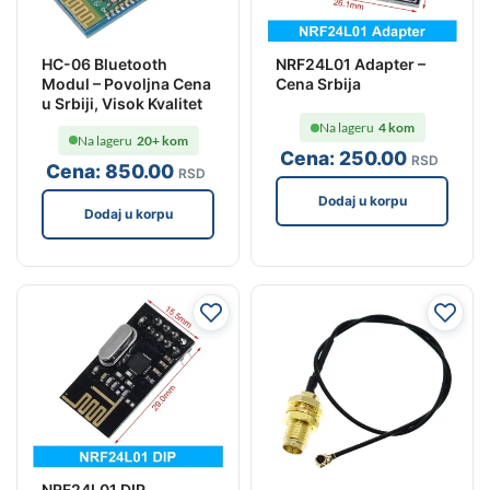
HC-06 Bluetooth
NRF24L01 Adapter –
Modul – Povoljna Cena
Cena Srbija
u Srbiji, Visok Kvalitet
Na lageru
4 kom
Na lageru
20+ kom
Cena:
250
.00
RSD
Cena:
850
.00
RSD
Dodaj u korpu
Dodaj u korpu
NRF24L01 DIP