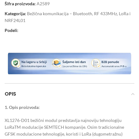
Šifra proizvoda:
A2589
Kategorija:
Bežična komunikacija – Bluetooth, RF 433MHz, LoRa i
NRF24L01
Podeli:
OPIS
1. Opis proizvoda:
XL1276-D01 bežični modul predstavlja najnoviju tehnologiju
LoRaTM modulacije SEMTECH kompanije. Osim tradicionalne
GFSK modulacione tehnologije, koristi i LoRa (dugometražnu)