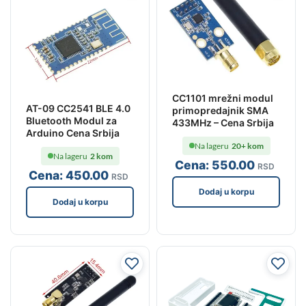
CC1101 mrežni modul
AT-09 CC2541 BLE 4.0
primopredajnik SMA
Bluetooth Modul za
433MHz – Cena Srbija
Arduino Cena Srbija
Na lageru
20+ kom
Na lageru
2 kom
Cena:
550
.00
RSD
Cena:
450
.00
RSD
Dodaj u korpu
Dodaj u korpu