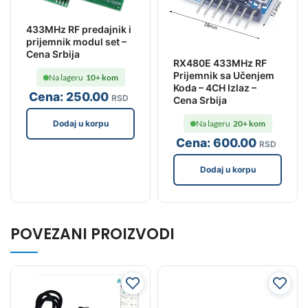
433MHz RF predajnik i
prijemnik modul set –
Cena Srbija
RX480E 433MHz RF
Prijemnik sa Učenjem
Na lageru
10+ kom
Koda – 4CH Izlaz –
Cena:
250
.00
RSD
Cena Srbija
Dodaj u korpu
Na lageru
20+ kom
Cena:
600
.00
RSD
Dodaj u korpu
POVEZANI PROIZVODI