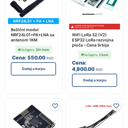
Bežični modul
WiFi LoRa 32 (V2)
NRF24L01+PA+LNA sa
ESP32 LoRa razvojna
antenom 1KM
ploča – Cena Srbija
Na lageru
20+ kom
Na lageru
1 kom
Cena:
550
.00
RSD
Cena:
4,800
.00
Dodaj u korpu
RSD
Dodaj u korpu