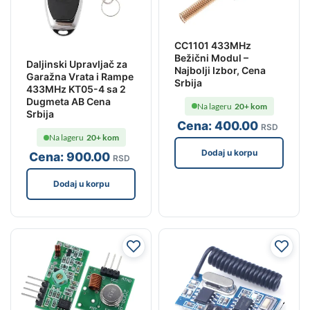
CC1101 433MHz
Bežični Modul –
Daljinski Upravljač za
Najbolji Izbor, Cena
Garažna Vrata i Rampe
Srbija
433MHz KT05-4 sa 2
Dugmeta AB Cena
Na lageru
20+ kom
Srbija
Cena:
400
.00
RSD
Na lageru
20+ kom
Dodaj u korpu
Cena:
900
.00
RSD
Dodaj u korpu