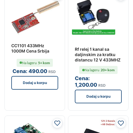
CC1101 433MHz
Rf relej 1 kanal sa
1000M Cena Srbija
daljinskim za kratku
distancu 12 V 433MHZ
Na lageru
5+ kom
Na lageru
20+ kom
Cena:
490
.00
RSD
Cena:
Dodaj u korpu
1,200
.00
RSD
Dodaj u korpu