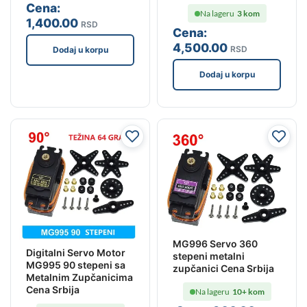
Cena:
Na lageru
3 kom
1,400
.00
RSD
Cena:
4,500
.00
RSD
Dodaj u korpu
Dodaj u korpu
MG996 Servo 360
Digitalni Servo Motor
stepeni metalni
MG995 90 stepeni sa
zupčanici Cena Srbija
Metalnim Zupčanicima
Cena Srbija
Na lageru
10+ kom