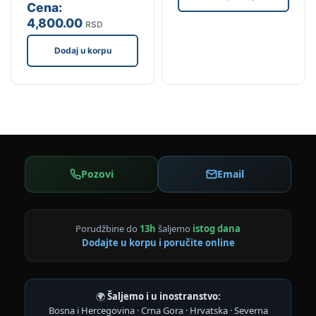
Cena:
4,800
.00
RSD
Dodaj u korpu
Pozovi
Email
Porudžbine do
13h
šaljemo
istog dana
Dodajte u korpu i poručite online
🌍
Šaljemo i u inostranstvo:
Bosna i Hercegovina · Crna Gora · Hrvatska · Severna