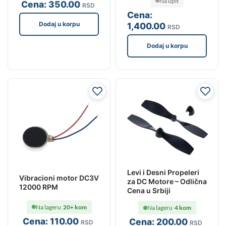
Na upit
Cena:
350
.00
RSD
Cena:
Dodaj u korpu
1,400
.00
RSD
Dodaj u korpu
Levi i Desni Propeleri
Vibracioni motor DC3V
za DC Motore – Odlična
12000 RPM
Cena u Srbiji
Na lageru
20+ kom
Na lageru
4 kom
Cena:
110
.00
Cena:
200
.00
RSD
RSD