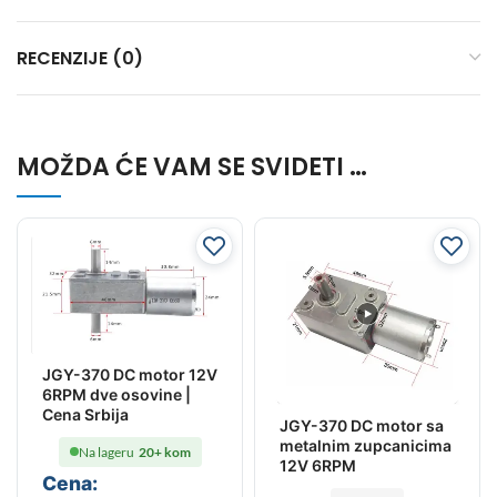
RECENZIJE (0)
MOŽDA ĆE VAM SE SVIDETI …
JGY-370 DC motor 12V
6RPM dve osovine |
Cena Srbija
JGY-370 DC motor sa
metalnim zupcanicima
Na lageru
20+ kom
12V 6RPM
Cena: