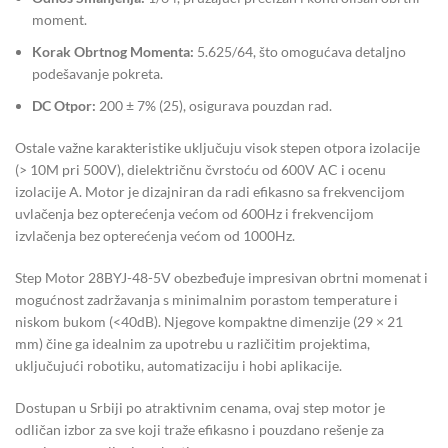
moment.
Korak Obrtnog Momenta:
5.625/64, što omogućava detaljno
podešavanje pokreta.
DC Otpor:
200 ± 7% (25), osigurava pouzdan rad.
Ostale važne karakteristike uključuju visok stepen otpora izolacije
(> 10M pri 500V), dielektričnu čvrstoću od 600V AC i ocenu
izolacije A. Motor je dizajniran da radi efikasno sa frekvencijom
uvlačenja bez opterećenja većom od 600Hz i frekvencijom
izvlačenja bez opterećenja većom od 1000Hz.
Step Motor 28BYJ-48-5V obezbeđuje impresivan obrtni momenat i
mogućnost zadržavanja s minimalnim porastom temperature i
niskom bukom (<40dB). Njegove kompaktne dimenzije (29 × 21
mm) čine ga idealnim za upotrebu u različitim projektima,
uključujući robotiku, automatizaciju i hobi aplikacije.
Dostupan u Srbiji po atraktivnim cenama, ovaj step motor je
odličan izbor za sve koji traže efikasno i pouzdano rešenje za