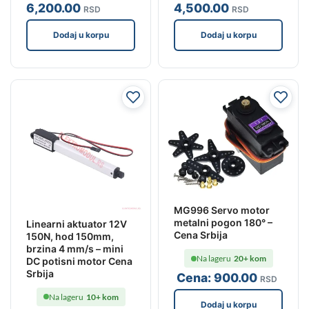
6,200
.00
4,500
.00
RSD
RSD
Dodaj u korpu
Dodaj u korpu
MG996 Servo motor
metalni pogon 180° –
Linearni aktuator 12V
Cena Srbija
150N, hod 150mm,
brzina 4 mm/s – mini
Na lageru
20+ kom
DC potisni motor Cena
Srbija
Cena:
900
.00
RSD
Na lageru
10+ kom
Dodaj u korpu