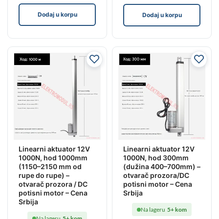
Dodaj u korpu
Dodaj u korpu
Linearni aktuator 12V
Linearni aktuator 12V
1000N, hod 1000mm
1000N, hod 300mm
(1150–2150 mm od
(dužina 400–700mm) –
rupe do rupe) –
otvarač prozora/DC
otvarač prozora / DC
potisni motor – Cena
potisni motor – Cena
Srbija
Srbija
Na lageru
5+ kom
Na lageru
5+ kom