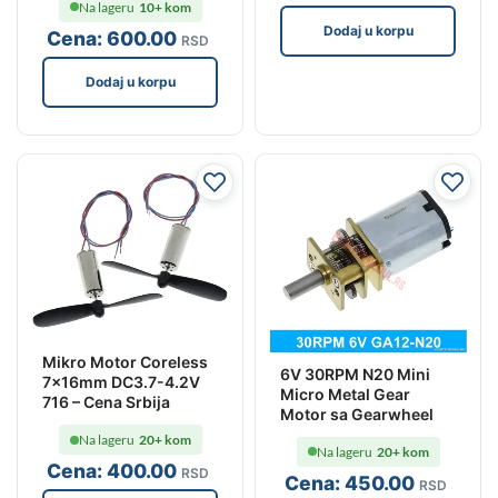
Na lageru
10+ kom
Dodaj u korpu
Cena:
600
.00
RSD
Dodaj u korpu
Mikro Motor Coreless
6V 30RPM N20 Mini
7x16mm DC3.7-4.2V
Micro Metal Gear
716 – Cena Srbija
Motor sa Gearwheel
Na lageru
20+ kom
Na lageru
20+ kom
Cena:
400
.00
RSD
Cena:
450
.00
RSD