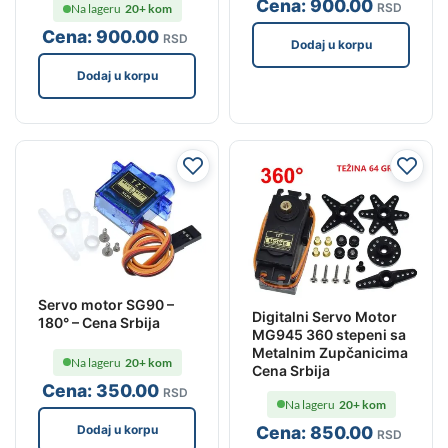
Cena:
900
.00
RSD
Na lageru
20+ kom
Cena:
900
.00
RSD
Dodaj u korpu
Dodaj u korpu
Servo motor SG90 –
Digitalni Servo Motor
180° – Cena Srbija
MG945 360 stepeni sa
Metalnim Zupčanicima
Na lageru
20+ kom
Cena Srbija
Cena:
350
.00
RSD
Na lageru
20+ kom
Dodaj u korpu
Cena:
850
.00
RSD