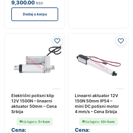
9,300
.00
RSD
Dodaj u korpu
Električni potisni klip
Linearni aktuator 12V
12V 1500N – linearni
150N 50mm IP54 –
aktuator 50mm – Cena
mini DC potisni motor
Srbija
4 mm/s – Cena Srbija
Na lageru
5+ kom
Na lageru
10+ kom
Cena:
Cena: