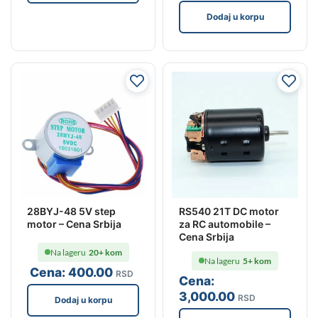
Dodaj u korpu
28BYJ-48 5V step
RS540 21T DC motor
motor – Cena Srbija
za RC automobile –
Cena Srbija
Na lageru
20+ kom
Na lageru
5+ kom
Cena:
400
.00
RSD
Cena:
3,000
.00
RSD
Dodaj u korpu