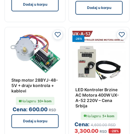
Dodaj u korpu
Dodaj u korpu
-28%
Step motor 28BYJ-48-
5V + drajv kontrola +
LED Kontroler Brzine
kablovi
AC Motora 400W UX-
A-52 220V – Cena
Na lageru
10+ kom
Srbija
Cena:
600
.00
RSD
Na lageru
5+ kom
Dodaj u korpu
Cena:
4,600
.00
RSD
3,300
.00
-28%
RSD