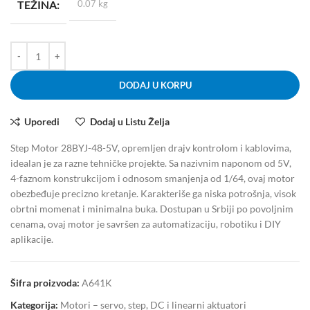
TEŽINA
0.07 kg
DODAJ U KORPU
Uporedi
Dodaj u Listu Želja
Step Motor 28BYJ-48-5V, opremljen drajv kontrolom i kablovima,
idealan je za razne tehničke projekte. Sa nazivnim naponom od 5V,
4-faznom konstrukcijom i odnosom smanjenja od 1/64, ovaj motor
obezbeđuje precizno kretanje. Karakteriše ga niska potrošnja, visok
obrtni momenat i minimalna buka. Dostupan u Srbiji po povoljnim
cenama, ovaj motor je savršen za automatizaciju, robotiku i DIY
aplikacije.
Šifra proizvoda:
A641K
Kategorija:
Motori – servo, step, DC i linearni aktuatori