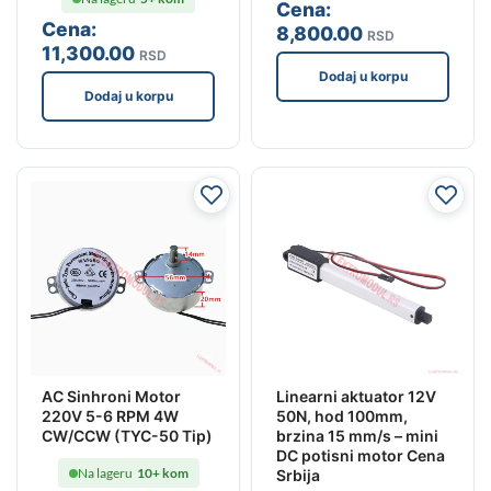
Cena:
Cena:
8,800
.00
RSD
11,300
.00
RSD
Dodaj u korpu
Dodaj u korpu
AC Sinhroni Motor
Linearni aktuator 12V
220V 5-6 RPM 4W
50N, hod 100mm,
CW/CCW (TYC-50 Tip)
brzina 15 mm/s – mini
DC potisni motor Cena
Na lageru
10+ kom
Srbija