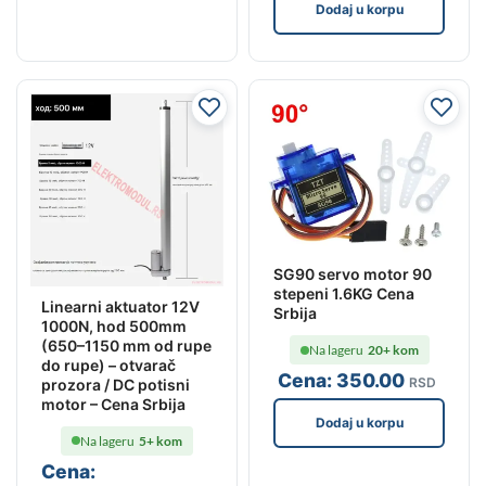
Dodaj u korpu
SG90 servo motor 90
stepeni 1.6KG Cena
Linearni aktuator 12V
Srbija
1000N, hod 500mm
(650–1150 mm od rupe
Na lageru
20+ kom
do rupe) – otvarač
Cena:
350
.00
RSD
prozora / DC potisni
motor – Cena Srbija
Dodaj u korpu
Na lageru
5+ kom
Cena: