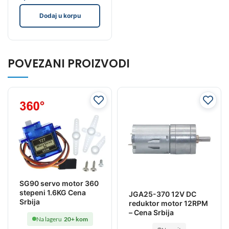
Dodaj u korpu
POVEZANI PROIZVODI
SG90 servo motor 360
stepeni 1.6KG Cena
JGA25-370 12V DC
Srbija
reduktor motor 12RPM
– Cena Srbija
Na lageru
20+ kom