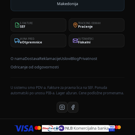
Makedonija
E-FAKTURE
TRACKING ODMAH
SEF
Praćenje
JAVNA PRED.
AUTOMATSKI
eOtpremnice
Fiskalni
O nama
Dostava
Reklamacije
Uslovi
Blog
Privatnost
Odricanje od odgovornosti
U sistemu smo PDV-a. Fakture za pravna lica na SEF. Ponuda
automatski po unosu PIB-a. Lager ažuran. Cene podložne promenama.