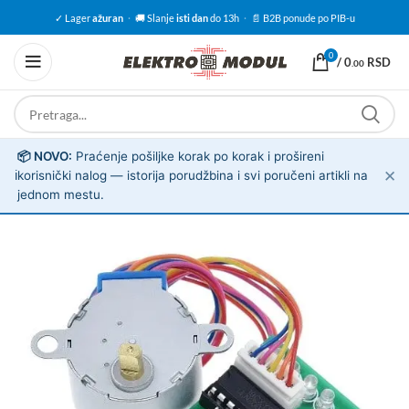
✓ Lager
ažuran
·
🚚 Slanje
isti dan
do 13h
·
📄 B2B ponude po PIB-u
0
/
0
RSD
.00
📦 NOVO:
Praćenje pošiljke korak po korak i prošireni
✕
ℹ️
korisnički nalog — istorija porudžbina i svi poručeni artikli na
jednom mestu.