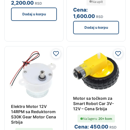
Na upit
2,200
.00
RSD
Cena:
Dodaj u korpu
1,600
.00
RSD
Dodaj u korpu
Motor sa točkom za
Smart Robot Car 3V-
Elektro Motor 12V
12V – Cena Srbija
14RPM sa Reduktorom
S30K Gear Motor Cena
Na lageru
20+ kom
Srbija
Cena:
450
.00
RSD