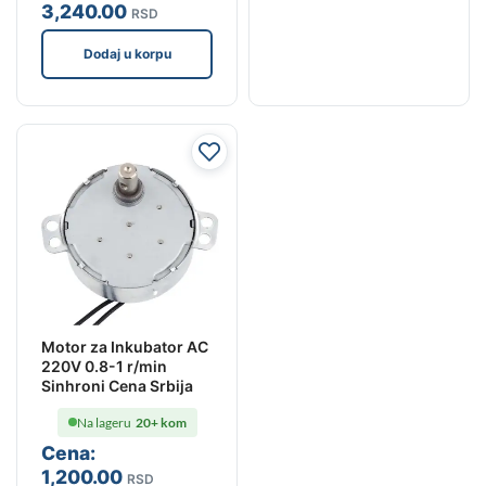
3,240
.00
RSD
Dodaj u korpu
Motor za Inkubator AC
220V 0.8-1 r/min
Sinhroni Cena Srbija
Na lageru
20+ kom
Cena:
1,200
.00
RSD