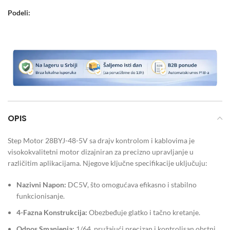
Podeli:
OPIS
Step Motor 28BYJ-48-5V sa drajv kontrolom i kablovima je
visokokvalitetni motor dizajniran za precizno upravljanje u
različitim aplikacijama. Njegove ključne specifikacije uključuju:
Nazivni Napon:
DC5V, što omogućava efikasno i stabilno
funkcionisanje.
4-Fazna Konstrukcija:
Obezbeđuje glatko i tačno kretanje.
Odnos Smanjenja:
1/64, pružajući precizan i kontrolisan obrtni