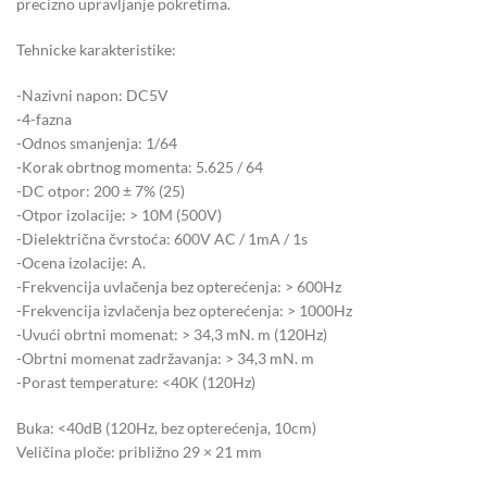
precizno upravljanje pokretima.
Tehnicke karakteristike:
-Nazivni napon: DC5V
-4-fazna
-Odnos smanjenja: 1/64
-Korak obrtnog momenta: 5.625 / 64
-DC otpor: 200 ± 7% (25)
-Otpor izolacije: > 10M (500V)
-Dielektrična čvrstoća: 600V AC / 1mA / 1s
-Ocena izolacije: A.
-Frekvencija uvlačenja bez opterećenja: > 600Hz
-Frekvencija izvlačenja bez opterećenja: > 1000Hz
-Uvući obrtni momenat: > 34,3 mN. m (120Hz)
-Obrtni momenat zadržavanja: > 34,3 mN. m
-Porast temperature: <40K (120Hz)
Buka: <40dB (120Hz, bez opterećenja, 10cm)
Veličina ploče: približno 29 × 21 mm