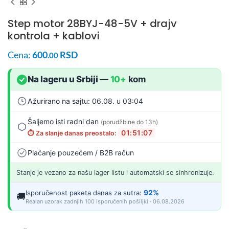
Step motor 28BYJ-48-5V + drajv
kontrola + kablovi
Cena:
600
RSD
.00
Na lageru u Srbiji
—
10+
kom
Ažurirano na sajtu: 06.08. u 03:04
Šaljemo isti radni dan
(porudžbine do 13h)
01:51:06
⏱️ Za slanje danas preostalo:
Plaćanje pouzećem / B2B račun
Stanje je vezano za našu lager listu i automatski se sinhronizuje.
92%
Isporučenost paketa danas za sutra:
🚚
Realan uzorak zadnjih 100 isporučenih pošiljki · 06.08.2026