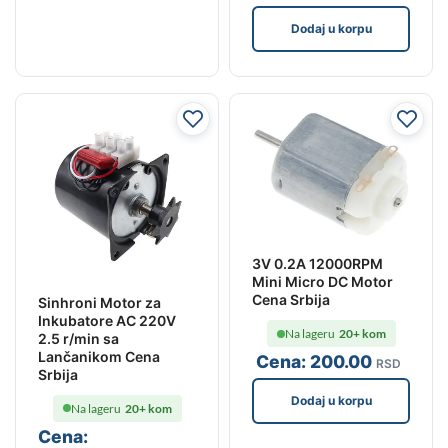
Dodaj u korpu
3V 0.2A 12000RPM
Mini Micro DC Motor
Cena Srbija
Sinhroni Motor za
Inkubatore AC 220V
Na lageru
20+ kom
2.5 r/min sa
Lančanikom Cena
Cena:
200
.00
RSD
Srbija
Dodaj u korpu
Na lageru
20+ kom
Cena: