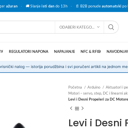
ger
ažuran
·
🚚 Slanje
isti dan
do 13h
·
📄 B2B ponude
automatski
po 
ODABERI KATEGORIJU
IY
REGULATORI NAPONA
NAPAJANJE
NFC & RFID
NAVODNJA
risnički nalog — istorija porudžbina i svi poručeni artikli na jednom me
Početna
Arduino
Aktuatori i pe
Motori – servo, step, DC i linearni a
Levi i Desni Propeleri za DC Motore
Levi i Desni