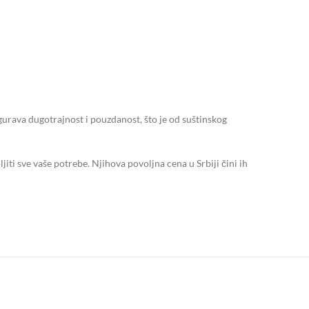
gurava dugotrajnost i pouzdanost, što je od suštinskog
jiti sve vaše potrebe. Njihova povoljna cena u Srbiji čini ih