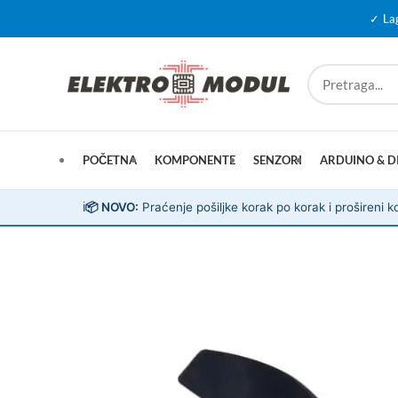
✓ La
POČETNA
KOMPONENTE
SENZORI
ARDUINO & D
ℹ️
📦 NOVO:
Praćenje pošiljke korak po korak i prošireni ko