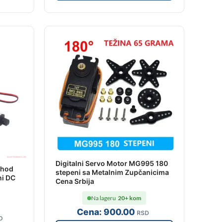
Digitalni Servo Motor MG995 180
 hod
stepeni sa Metalnim Zupčanicima
ni DC
Cena Srbija
Na lageru
20+ kom
Cena:
900
.00
RSD
D