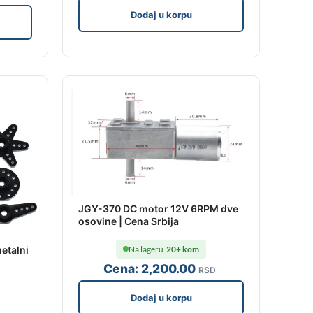
Dodaj u korpu
JGY-370 DC motor 12V 6RPM dve
osovine | Cena Srbija
Na lageru
20+ kom
etalni
Cena:
2,200
.00
RSD
Dodaj u korpu