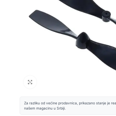
Uvećaj sliku
Za razliku od većine prodavnica, prikazano stanje je rea
našem magacinu u Srbiji.