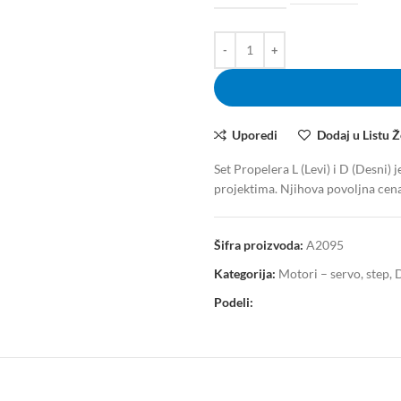
Uporedi
Dodaj u Listu Ž
Set Propelera L (Levi) i D (Desni)
projektima. Njihova povoljna cena 
Šifra proizvoda:
A2095
Kategorija:
Motori – servo, step, 
Podeli: