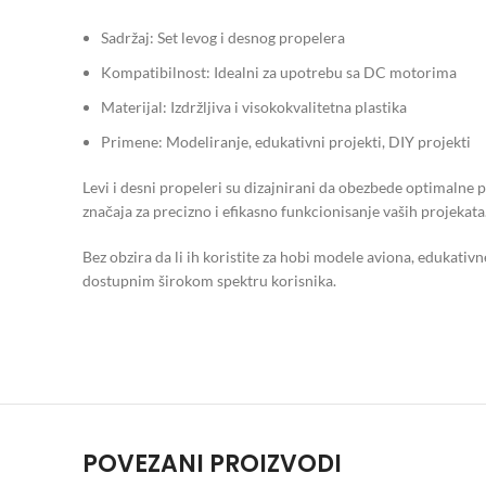
Sadržaj: Set levog i desnog propelera
Kompatibilnost: Idealni za upotrebu sa DC motorima
Materijal: Izdržljiva i visokokvalitetna plastika
Primene: Modeliranje, edukativni projekti, DIY projekti
Levi i desni propeleri su dizajnirani da obezbede optimalne 
značaja za precizno i efikasno funkcionisanje vaših projekata
Bez obzira da li ih koristite za hobi modele aviona, edukativn
dostupnim širokom spektru korisnika.
POVEZANI PROIZVODI