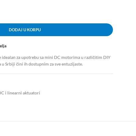
DODAJ U KORPU
elja
 je idealan za upotrebu sa mini DC motorima u različitim DIY
u Srbiji čini ih dostupnim za sve entuzijaste.
DC i linearni aktuatori