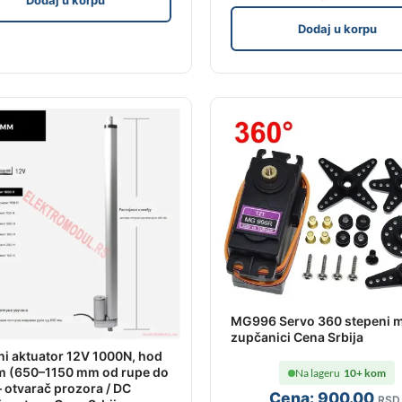
Dodaj u korpu
MG996 Servo 360 stepeni m
zupčanici Cena Srbija
ni aktuator 12V 1000N, hod
 (650–1150 mm od rupe do
Na lageru
10+ kom
– otvarač prozora / DC
Cena:
900
.00
RSD