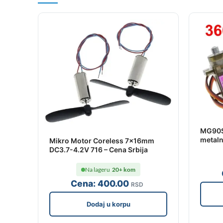
MG90S 
metaln
Mikro Motor Coreless 7x16mm
DC3.7-4.2V 716 – Cena Srbija
Na lageru
20+ kom
Cena:
400
.00
RSD
Dodaj u korpu