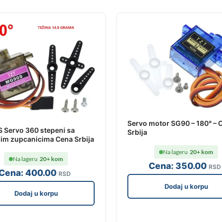
Servo motor SG90 – 180° – 
Servo 360 stepeni sa
Srbija
im zupcanicima Cena Srbija
Na lageru
20+ kom
Na lageru
20+ kom
Cena:
350
.00
RSD
Cena:
400
.00
RSD
Dodaj u korpu
Dodaj u korpu