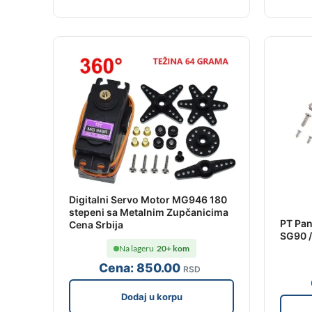
Digitalni Servo Motor MG946 180
stepeni sa Metalnim Zupčanicima
PT Pan
Cena Srbija
SG90 /
Na lageru
20+ kom
Cena:
850
.00
RSD
Dodaj u korpu