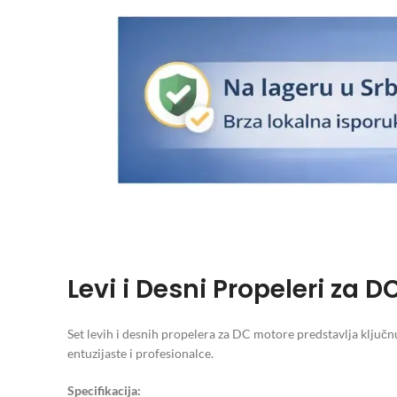
Levi i Desni Propeleri za 
Set levih i desnih propelera za DC motore predstavlja ključnu
entuzijaste i profesionalce.
Specifikacija: