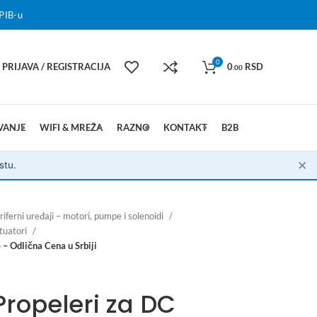
PIB-u
0
PRIJAVA / REGISTRACIJA
0
RSD
.00
VANJE
WIFI & MREŽA
RAZNO
KONTAKT
B2B
✕
stu.
riferni uređaji – motori, pumpe i solenoidi
ktuatori
 – Odlična Cena u Srbiji
 Propeleri za DC