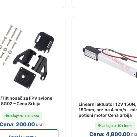
/Tilt nosač za FPV avione
 SG92 – Cena Srbija
Linearni aktuator 12V 150N,
150mm, brzina 4 mm/s – mi
potisni motor Cena Srbija
Na lageru
10+ kom
Cena:
200
.00
RSD
Na lageru
10+ kom
Cena:
4,800
.00
RS
Dodaj u korpu