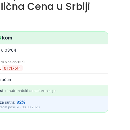
ična Cena u Srbiji
4
kom
. u 03:04
udžbine do 13h)
01:17:40
o:
 račun
istu i automatski se sinhronizuje.
92%
za sutra:
enih pošiljki · 06.08.2026