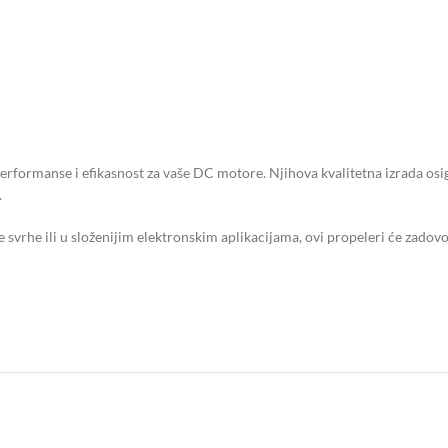
performanse i efikasnost za vaše DC motore. Njihova kvalitetna izrada osi
.
e svrhe ili u složenijim elektronskim aplikacijama, ovi propeleri će zadovol