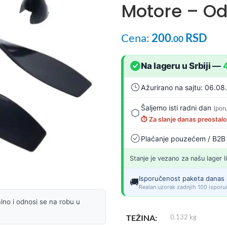
Motore – Odl
Cena:
200
RSD
.00
Na lageru u Srbiji
—
Ažurirano na sajtu: 06.08
Šaljemo isti radni dan
(por
⏱️ Za slanje danas preostal
Plaćanje pouzećem / B2B
Stanje je vezano za našu lager l
Isporučenost paketa danas 
🚚
Realan uzorak zadnjih 100 isporuč
lno i odnosi se na robu u
TEŽINA
0.132 kg