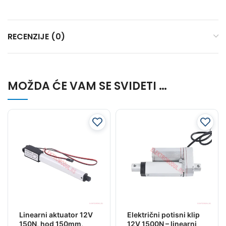
RECENZIJE (0)
MOŽDA ĆE VAM SE SVIDETI …
Linearni aktuator 12V
Električni potisni klip
150N, hod 150mm,
12V 1500N – linearni