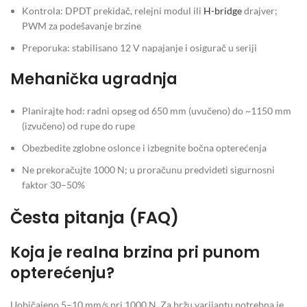
Kontrola: DPDT prekidač, relejni modul ili
H-bridge
drajver;
PWM za podešavanje brzine
Preporuka: stabilisano 12 V napajanje i osigurač u seriji
Mehanička ugradnja
Planirajte hod: radni opseg od 650 mm (uvučeno) do ~1150 mm
(izvučeno) od rupe do rupe
Obezbedite zglobne oslonce i izbegnite bočna opterećenja
Ne prekoračujte 1000 N; u proračunu predvideti sigurnosni
faktor 30–50%
Česta pitanja (FAQ)
Koja je realna brzina pri punom
opterećenju?
Uobičajeno 5–10 mm/s pri 1000 N. Za bržu varijantu potrebna je