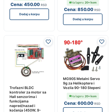
Na lageru
20+ kom
Cena:
450
.00
RSD
Cena:
850
.00
RSD
Dodaj u korpu
Dodaj u korpu
MG90S Metalni Servo
9g za Helikoptere i
Vozila 90-180 Stepeni
Trofazni BLDC
kontroler za motor sa
Na lageru
20+ kom
Hall senzorima i
funkcijama
Cena:
600
.00
RSD
napred/nazad i
kočenja (450W, 9-