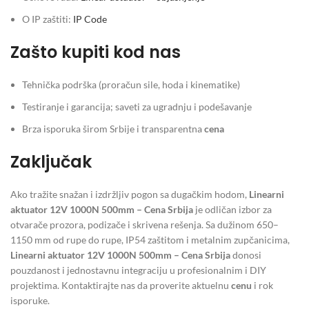
O IP zaštiti:
IP Code
Zašto kupiti kod nas
Tehnička podrška (proračun sile, hoda i kinematike)
Testiranje i garancija; saveti za ugradnju i podešavanje
Brza isporuka širom Srbije i transparentna
cena
Zaključak
Ako tražite snažan i izdržljiv pogon sa dugačkim hodom,
Linearni
aktuator 12V 1000N 500mm – Cena Srbija
je odličan izbor za
otvarače prozora, podizače i skrivena rešenja. Sa dužinom 650–
1150 mm od rupe do rupe, IP54 zaštitom i metalnim zupčanicima,
Linearni aktuator 12V 1000N 500mm – Cena Srbija
donosi
pouzdanost i jednostavnu integraciju u profesionalnim i DIY
projektima. Kontaktirajte nas da proverite aktuelnu
cenu
i rok
isporuke.