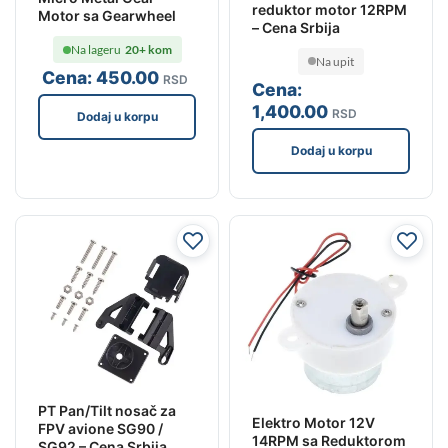
reduktor motor 12RPM
Motor sa Gearwheel
– Cena Srbija
Na lageru
20+ kom
Na upit
Cena:
450
.00
RSD
Cena:
1,400
.00
RSD
Dodaj u korpu
Dodaj u korpu
PT Pan/Tilt nosač za
Elektro Motor 12V
FPV avione SG90 /
14RPM sa Reduktorom
SG92 – Cena Srbija