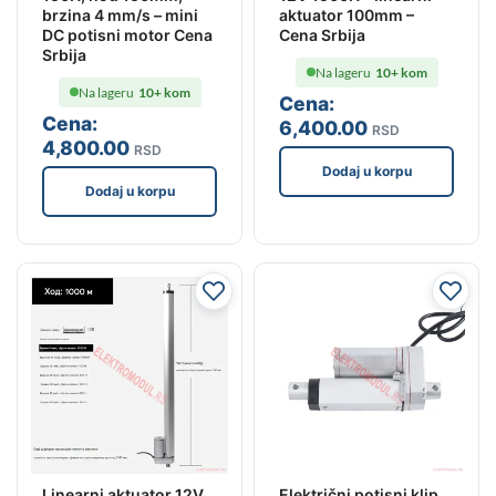
brzina 4 mm/s – mini
aktuator 100mm –
DC potisni motor Cena
Cena Srbija
Srbija
Na lageru
10+ kom
Na lageru
10+ kom
Cena:
Cena:
6,400
.00
RSD
4,800
.00
RSD
Dodaj u korpu
Dodaj u korpu
Linearni aktuator 12V
Električni potisni klip