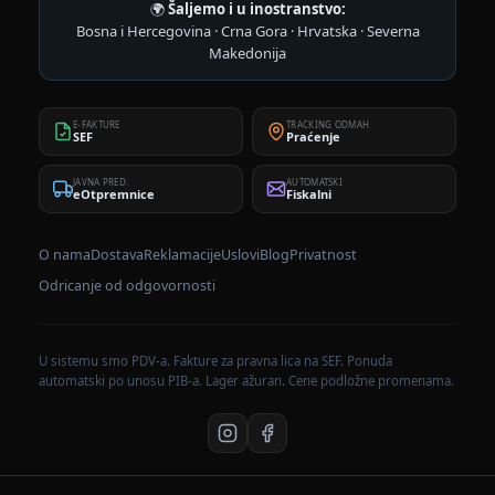
🌍
Šaljemo i u inostranstvo:
Bosna i Hercegovina · Crna Gora · Hrvatska · Severna
Makedonija
E-FAKTURE
TRACKING ODMAH
SEF
Praćenje
JAVNA PRED.
AUTOMATSKI
eOtpremnice
Fiskalni
O nama
Dostava
Reklamacije
Uslovi
Blog
Privatnost
Odricanje od odgovornosti
U sistemu smo PDV-a. Fakture za pravna lica na SEF. Ponuda
automatski po unosu PIB-a. Lager ažuran. Cene podložne promenama.