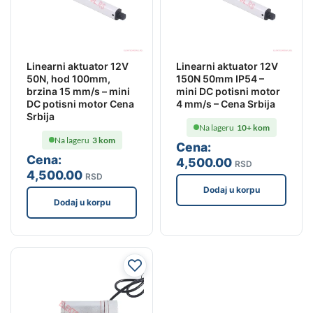
Linearni aktuator 12V
Linearni aktuator 12V
50N, hod 100mm,
150N 50mm IP54 –
brzina 15 mm/s – mini
mini DC potisni motor
DC potisni motor Cena
4 mm/s – Cena Srbija
Srbija
Na lageru
10+ kom
Na lageru
3 kom
Cena:
Cena:
4,500
.00
RSD
4,500
.00
RSD
Dodaj u korpu
Dodaj u korpu