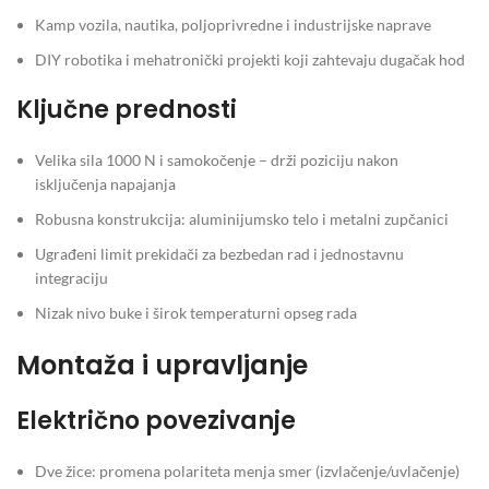
Kamp vozila, nautika, poljoprivredne i industrijske naprave
DIY robotika i mehatronički projekti koji zahtevaju dugačak hod
Ključne prednosti
Velika sila 1000 N i samokočenje – drži poziciju nakon
isključenja napajanja
Robusna konstrukcija: aluminijumsko telo i metalni zupčanici
Ugrađeni limit prekidači za bezbedan rad i jednostavnu
integraciju
Nizak nivo buke i širok temperaturni opseg rada
Montaža i upravljanje
Električno povezivanje
Dve žice: promena polariteta menja smer (izvlačenje/uvlačenje)