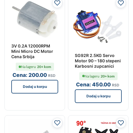
3V 0.2A 12000RPM
Mini Micro DC Motor
SG92R 2.5KG Servo
Cena Srbija
Motor 90 – 180 stepeni
Karbosni zupcanici
Na lageru
20+ kom
Cena:
200
.00
RSD
Na lageru
20+ kom
Cena:
450
.00
RSD
Dodaj u korpu
Dodaj u korpu