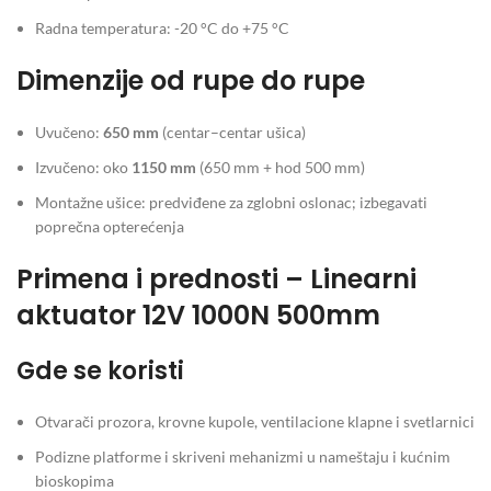
Radna temperatura: -20 °C do +75 °C
Dimenzije od rupe do rupe
Uvučeno:
650 mm
(centar–centar ušica)
Izvučeno: oko
1150 mm
(650 mm + hod 500 mm)
Montažne ušice: predviđene za zglobni oslonac; izbegavati
poprečna opterećenja
Primena i prednosti – Linearni
aktuator 12V 1000N 500mm
Gde se koristi
Otvarači prozora, krovne kupole, ventilacione klapne i svetlarnici
Podizne platforme i skriveni mehanizmi u nameštaju i kućnim
bioskopima