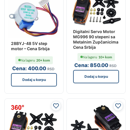
Digitalni Servo Motor
MG996 90 stepeni sa
Metalnim Zupčanicima
28BYJ-48 5V step
Cena Srbija
motor – Cena Srbija
Na lageru
10+ kom
Na lageru
20+ kom
Cena:
850
.00
RSD
Cena:
400
.00
RSD
Dodaj u korpu
Dodaj u korpu