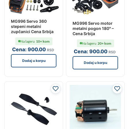
MG996 Servo 360
MG996 Servo motor
stepeni metalni
metalni pogon 180° –
zupčanici Cena Srbija
Cena Srbija
Na lageru
10+ kom
Na lageru
20+ kom
Cena:
900
.00
RSD
Cena:
900
.00
RSD
Dodaj u korpu
Dodaj u korpu