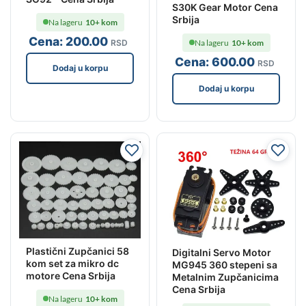
S30K Gear Motor Cena
Srbija
Na lageru
10+ kom
Cena:
200
.00
RSD
Na lageru
10+ kom
Cena:
600
.00
RSD
Dodaj u korpu
Dodaj u korpu
Plastični Zupčanici 58
Digitalni Servo Motor
kom set za mikro dc
MG945 360 stepeni sa
motore Cena Srbija
Metalnim Zupčanicima
Cena Srbija
Na lageru
10+ kom