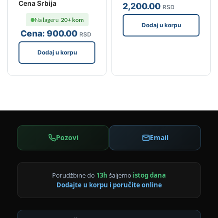
Cena Srbija
2,200
.00
RSD
Na lageru
20+ kom
Dodaj u korpu
Cena:
900
.00
RSD
Dodaj u korpu
Pozovi
Email
Porudžbine do
13h
šaljemo
istog dana
Dodajte u korpu i poručite online