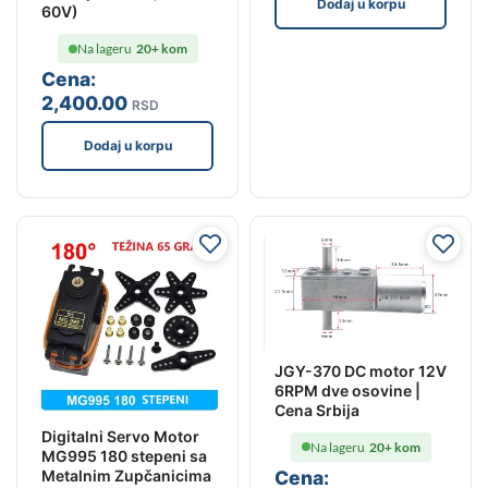
Dodaj u korpu
60V)
Na lageru
20+ kom
Cena:
2,400
.00
RSD
Dodaj u korpu
JGY-370 DC motor 12V
6RPM dve osovine |
Cena Srbija
Digitalni Servo Motor
Na lageru
20+ kom
MG995 180 stepeni sa
Cena:
Metalnim Zupčanicima