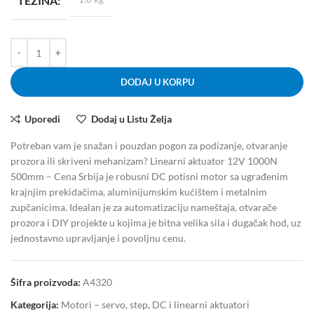
TEŽINA
DODAJ U KORPU
Uporedi
Dodaj u Listu Želja
Potreban vam je snažan i pouzdan pogon za podizanje, otvaranje
prozora ili skriveni mehanizam? Linearni aktuator 12V 1000N
500mm – Cena Srbija je robusni DC potisni motor sa ugrađenim
krajnjim prekidačima, aluminijumskim kućištem i metalnim
zupčanicima. Idealan je za automatizaciju nameštaja, otvarače
prozora i DIY projekte u kojima je bitna velika sila i dugačak hod, uz
jednostavno upravljanje i povoljnu cenu.
Šifra proizvoda:
A4320
Kategorija:
Motori – servo, step, DC i linearni aktuatori