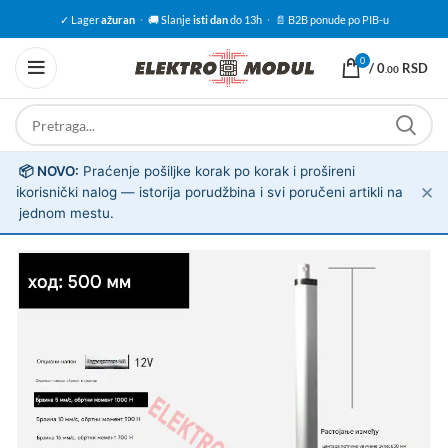
✓ Lager
ažuran
·
🚚 Slanje
isti dan
do 13h
·
📄 B2B ponude po PIB-u
0
/
0
RSD
.00
📦 NOVO:
Praćenje pošiljke korak po korak i prošireni
✕
ℹ️
korisnički nalog — istorija porudžbina i svi poručeni artikli na
jednom mestu.