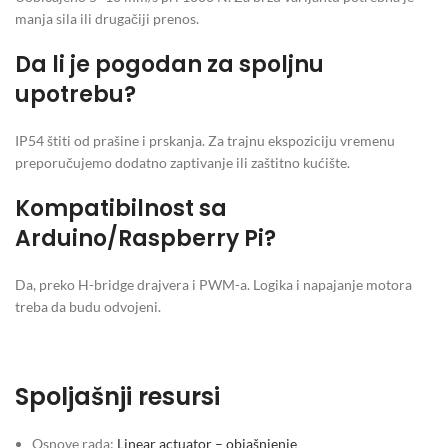
manja sila ili drugačiji prenos.
Da li je pogodan za spoljnu
upotrebu?
IP54 štiti od prašine i prskanja. Za trajnu ekspoziciju vremenu
preporučujemo dodatno zaptivanje ili zaštitno kućište.
Kompatibilnost sa
Arduino/Raspberry Pi?
Da, preko H-bridge drajvera i PWM-a. Logika i napajanje motora
treba da budu odvojeni.
Spoljašnji resursi
Osnove rada:
Linear actuator – objašnjenje