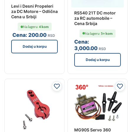
Levi i Desni Propeleri
za DC Motore – Odlična
RS540 21T DC motor
Cena u Srbiji
za RC automobile –
Cena Srbija
Na lageru
4 kom
Na lageru
5+ kom
Cena:
200
.00
RSD
Cena:
Dodaj u korpu
3,000
.00
RSD
Dodaj u korpu
MG90S Servo 360