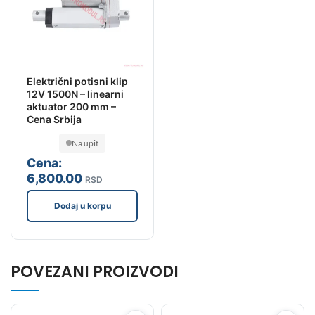
Električni potisni klip
12V 1500N – linearni
aktuator 200 mm –
Cena Srbija
Na upit
Cena:
6,800
.00
RSD
Dodaj u korpu
POVEZANI PROIZVODI