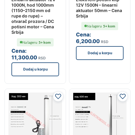
1000N, hod 1000mm
12V 1500N – linearni
(1150–2150 mm od
aktuator 50mm – Cena
rupe do rupe) –
Srbija
otvarač prozora / DC
Na lageru
5+ kom
potisni motor – Cena
Srbija
Cena:
6,200
.00
RSD
Na lageru
5+ kom
Cena:
Dodaj u korpu
11,300
.00
RSD
Dodaj u korpu