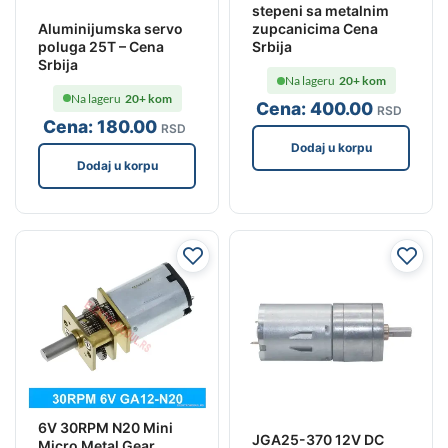
stepeni sa metalnim
Aluminijumska servo
zupcanicima Cena
poluga 25T – Cena
Srbija
Srbija
Na lageru
20+ kom
Na lageru
20+ kom
Cena:
400
.00
RSD
Cena:
180
.00
RSD
Dodaj u korpu
Dodaj u korpu
6V 30RPM N20 Mini
JGA25-370 12V DC
Micro Metal Gear