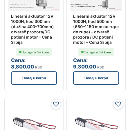
Linearni aktuator 12V
Linearni aktuator 12V
1000N, hod 300mm
1000N, hod 500mm
(dužina 400–700mm) –
(650–1150 mm od rupe
otvarač prozora/DC
do rupe) – otvarač
potisni motor – Cena
prozora / DC potisni
Srbija
motor – Cena Srbija
Na lageru
5+ kom
Na lageru
5+ kom
Cena:
Cena:
8,800
.00
9,300
.00
RSD
RSD
Dodaj u korpu
Dodaj u korpu