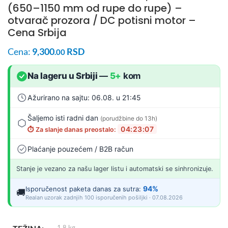
(650–1150 mm od rupe do rupe) –
otvarač prozora / DC potisni motor –
Cena Srbija
Cena:
9,300
RSD
.00
Na lageru u Srbiji
—
5+
kom
Ažurirano na sajtu: 06.08. u 21:45
Šaljemo isti radni dan
(porudžbine do 13h)
04:23:06
⏱️ Za slanje danas preostalo:
Plaćanje pouzećem / B2B račun
Stanje je vezano za našu lager listu i automatski se sinhronizuje.
94%
Isporučenost paketa danas za sutra:
🚚
Realan uzorak zadnjih 100 isporučenih pošiljki · 07.08.2026
1.8 kg