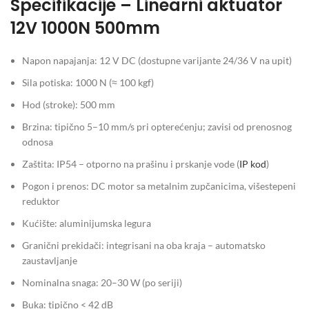
Specifikacije – Linearni aktuator
12V 1000N 500mm
Napon napajanja: 12 V DC (dostupne varijante 24/36 V na upit)
Sila potiska: 1000 N (≈ 100 kgf)
Hod (stroke): 500 mm
Brzina: tipično 5–10 mm/s pri opterećenju; zavisi od prenosnog
odnosa
Zaštita: IP54 – otporno na prašinu i prskanje vode (
IP kod
)
Pogon i prenos: DC motor sa metalnim zupčanicima, višestepeni
reduktor
Kućište: aluminijumska legura
Granični prekidači: integrisani na oba kraja – automatsko
zaustavljanje
Nominalna snaga: 20–30 W (po seriji)
Buka: tipično < 42 dB