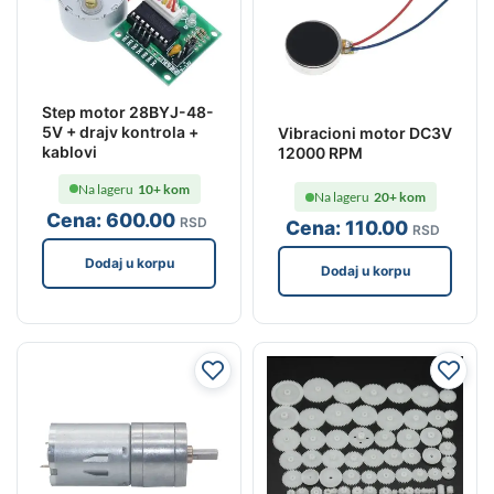
Step motor 28BYJ-48-
5V + drajv kontrola +
Vibracioni motor DC3V
kablovi
12000 RPM
Na lageru
10+ kom
Na lageru
20+ kom
Cena:
600
.00
RSD
Cena:
110
.00
RSD
Dodaj u korpu
Dodaj u korpu