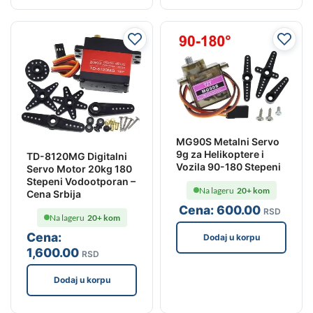
MG90S Metalni Servo
9g za Helikoptere i
TD-8120MG Digitalni
Vozila 90-180 Stepeni
Servo Motor 20kg 180
Stepeni Vodootporan –
Na lageru
20+ kom
Cena Srbija
Cena:
600
.00
RSD
Na lageru
20+ kom
Cena:
Dodaj u korpu
1,600
.00
RSD
Dodaj u korpu