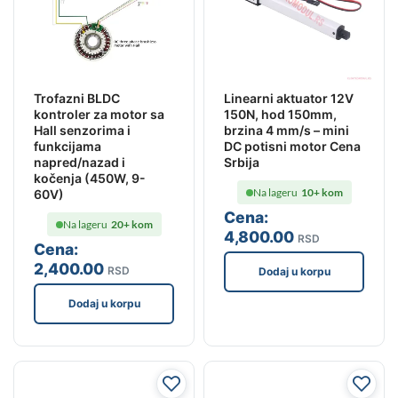
Trofazni BLDC
Linearni aktuator 12V
kontroler za motor sa
150N, hod 150mm,
Hall senzorima i
brzina 4 mm/s – mini
funkcijama
DC potisni motor Cena
napred/nazad i
Srbija
kočenja (450W, 9-
Na lageru
10+ kom
60V)
Cena:
Na lageru
20+ kom
4,800
.00
RSD
Cena:
2,400
.00
RSD
Dodaj u korpu
Dodaj u korpu