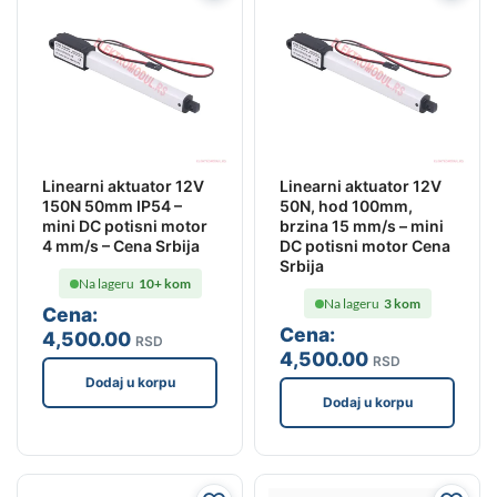
Linearni aktuator 12V
Linearni aktuator 12V
150N 50mm IP54 –
50N, hod 100mm,
mini DC potisni motor
brzina 15 mm/s – mini
4 mm/s – Cena Srbija
DC potisni motor Cena
Srbija
Na lageru
10+ kom
Na lageru
3 kom
Cena:
Cena:
4,500
.00
RSD
4,500
.00
RSD
Dodaj u korpu
Dodaj u korpu