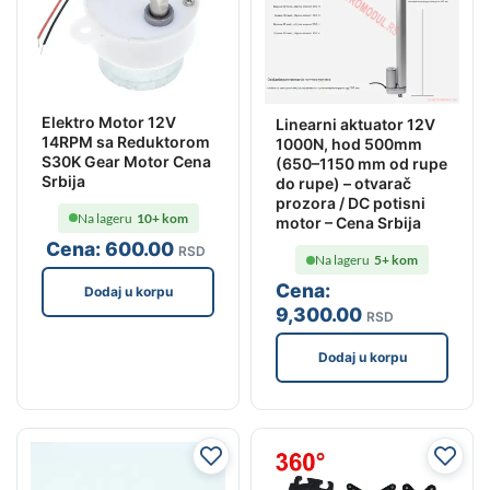
Elektro Motor 12V
Linearni aktuator 12V
14RPM sa Reduktorom
1000N, hod 500mm
S30K Gear Motor Cena
(650–1150 mm od rupe
Srbija
do rupe) – otvarač
prozora / DC potisni
Na lageru
10+ kom
motor – Cena Srbija
Cena:
600
.00
RSD
Na lageru
5+ kom
Cena:
Dodaj u korpu
9,300
.00
RSD
Dodaj u korpu