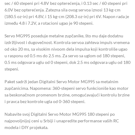
sec / 60 stepeni pri 4.8V bez opterećenja, i 0.13 sec / 60 stepeni pri
6.0V bez opterećenja. Zatezna sila ovog servoa iznosi 13 kg-cm
(180.5 oz-in) pri 4.8V, i 15 kg-cm (208.3 oz-in) pri 6V. Napon rada je
između 4.8 i 7.2V, a rotacioni ugao je 90 stepeni.
Servo MG995 poseduje metalne zupčanike, što mu daje dodatnu
izdržljivost i dugovečnost. Kontrola servoa zahteva impuls vremena
od oko 20 ms, sa visokim nivoom dela impulsa koji kontroliše ugao
u rasponu od 0.5 ms do 2.5 ms. Za servo sa uglom od 180 stepeni,
0.5 ms odgovara uglu od 0 stepeni, dok 2.5 ms odgovara uglu od 180
stepeni.
Paket sadrži jedan Digitalni Servo Motor MG995 sa metalnim
zupčanicima. Napomena: 360-stepeni servo funkcioniše kao motor
sa beskonačnom promenom brzine, omogućavajući kontrolu brzine
i pravca bez kontrole ugla od 0-360 stepeni.
Nabavite svoj Digitalni Servo Motor MG995 180 stepeni po
najpovoljnijoj ceni u Srbiji i unapredite performanse vaših RC
modela i DIY projekata.