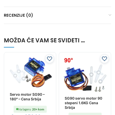
RECENZIJE (0)
MOŽDA ĆE VAM SE SVIDETI …
Servo motor SG90 –
SG90 servo motor 90
180° – Cena Srbija
stepeni 1.6KG Cena
Srbija
Na lageru
20+ kom