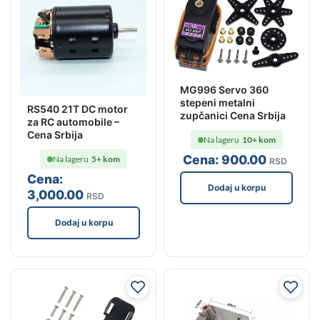
MG996 Servo 360
stepeni metalni
RS540 21T DC motor
zupčanici Cena Srbija
za RC automobile –
Cena Srbija
Na lageru
10+ kom
Cena:
900
.00
Na lageru
5+ kom
RSD
Cena:
Dodaj u korpu
3,000
.00
RSD
Dodaj u korpu