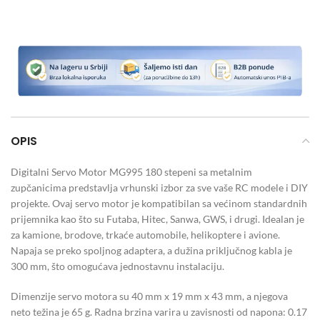
OPIS
Digitalni Servo Motor MG995 180 stepeni sa metalnim
zupčanicima predstavlja vrhunski izbor za sve vaše RC modele i DIY
projekte. Ovaj servo motor je kompatibilan sa većinom standardnih
prijemnika kao što su Futaba, Hitec, Sanwa, GWS, i drugi. Idealan je
za kamione, brodove, trkaće automobile, helikoptere i avione.
Napaja se preko spoljnog adaptera, a dužina priključnog kabla je
300 mm, što omogućava jednostavnu instalaciju.
Dimenzije servo motora su 40 mm x 19 mm x 43 mm, a njegova
neto težina je 65 g. Radna brzina varira u zavisnosti od napona: 0.17