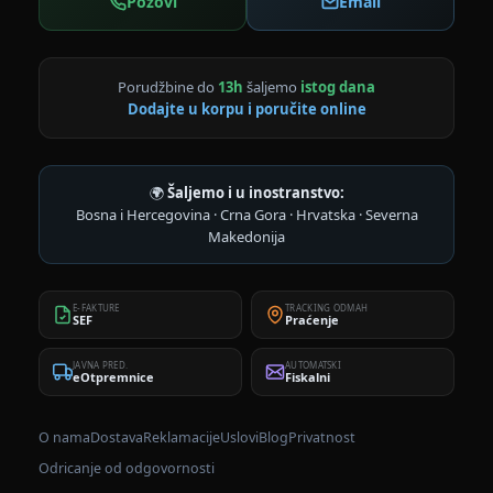
Pozovi
Email
Porudžbine do
13h
šaljemo
istog dana
Dodajte u korpu i poručite online
🌍
Šaljemo i u inostranstvo:
Bosna i Hercegovina · Crna Gora · Hrvatska · Severna
Makedonija
E-FAKTURE
TRACKING ODMAH
SEF
Praćenje
JAVNA PRED.
AUTOMATSKI
eOtpremnice
Fiskalni
O nama
Dostava
Reklamacije
Uslovi
Blog
Privatnost
Odricanje od odgovornosti