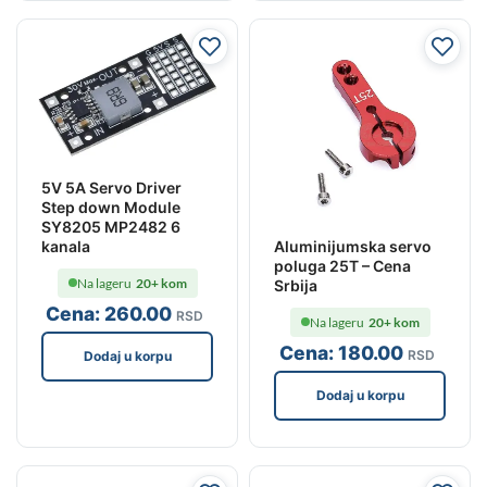
5V 5A Servo Driver
Step down Module
SY8205 MP2482 6
kanala
Aluminijumska servo
poluga 25T – Cena
Na lageru
20+ kom
Srbija
Cena:
260
.00
RSD
Na lageru
20+ kom
Cena:
180
.00
RSD
Dodaj u korpu
Dodaj u korpu