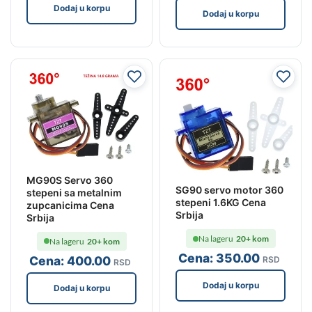
Dodaj u korpu
Dodaj u korpu
MG90S Servo 360
SG90 servo motor 360
stepeni sa metalnim
stepeni 1.6KG Cena
zupcanicima Cena
Srbija
Srbija
Na lageru
20+ kom
Na lageru
20+ kom
Cena:
350
.00
Cena:
400
.00
RSD
RSD
Dodaj u korpu
Dodaj u korpu