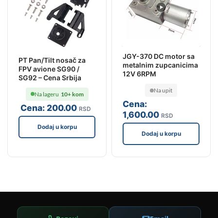
JGY-370 DC motor sa
PT Pan/Tilt nosač za
metalnim zupcanicima
FPV avione SG90 /
12V 6RPM
SG92 – Cena Srbija
Na upit
Na lageru
10+ kom
Cena:
Cena:
200
.00
RSD
1,600
.00
RSD
Dodaj u korpu
Dodaj u korpu