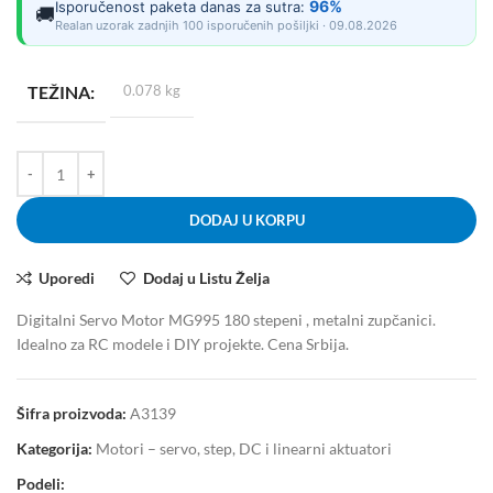
96%
Isporučenost paketa danas za sutra:
🚚
Realan uzorak zadnjih 100 isporučenih pošiljki · 09.08.2026
TEŽINA
0.078 kg
DODAJ U KORPU
Uporedi
Dodaj u Listu Želja
Digitalni Servo Motor MG995 180 stepeni , metalni zupčanici.
Idealno za RC modele i DIY projekte. Cena Srbija.
Šifra proizvoda:
A3139
Kategorija:
Motori – servo, step, DC i linearni aktuatori
Podeli: