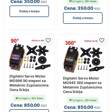
Cena:
350
.00
Na lageru
20+ kom
RSD
Cena:
350
.00
RSD
Dodaj u korpu
Dodaj u korpu
Digitalni Servo Motor
Digitalni Servo Motor
MG996 90 stepeni sa
MG945 360 stepeni sa
Metalnim Zupčanicima
Metalnim Zupčanicima
Cena Srbija
Cena Srbija
Na lageru
10+ kom
Na lageru
20+ kom
Cena:
850
.00
RSD
Cena:
850
.00
RSD