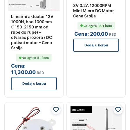
3V 0.2A 12000RPM
Mini Micro DC Motor
Cena Srbija
Linearni aktuator 12V
1000N, hod 1000mm
Na lageru
20+ kom
(1150–2150 mm od
rupe do rupe) –
Cena:
200
.00
RSD
otvarač prozora / DC
potisni motor – Cena
Dodaj u korpu
Srbija
Na lageru
5+ kom
Cena:
11,300
.00
RSD
Dodaj u korpu