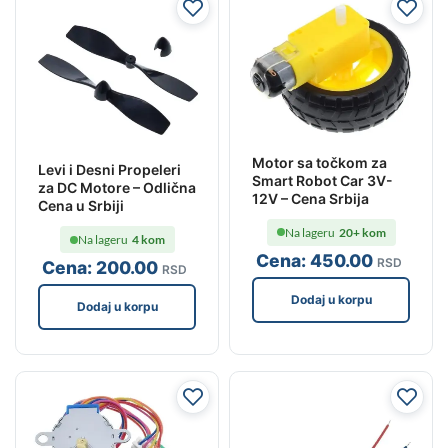
Motor sa točkom za
Levi i Desni Propeleri
Smart Robot Car 3V-
za DC Motore – Odlična
12V – Cena Srbija
Cena u Srbiji
Na lageru
20+ kom
Na lageru
4 kom
Cena:
450
.00
RSD
Cena:
200
.00
RSD
Dodaj u korpu
Dodaj u korpu