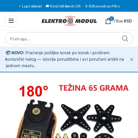
✓ Lager
ažuran
·
🚚 Slanje
isti dan
do 13h
·
📄 B2B ponude po PIB-u
0
/
0
RSD
.00
📦 NOVO:
Praćenje pošiljke korak po korak i prošireni
✕
ℹ️
korisnički nalog — istorija porudžbina i svi poručeni artikli na
jednom mestu.