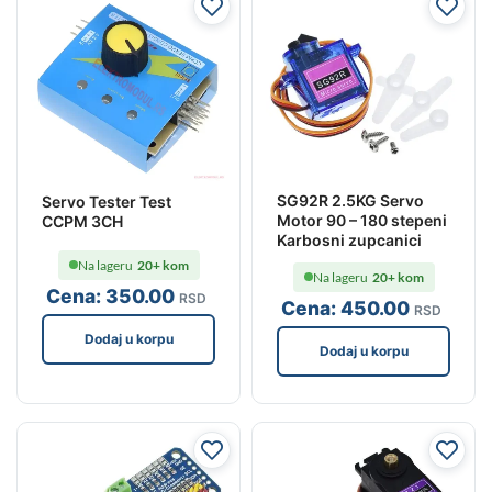
SG92R 2.5KG Servo
Servo Tester Test
Motor 90 – 180 stepeni
CCPM 3CH
Karbosni zupcanici
Na lageru
20+ kom
Na lageru
20+ kom
Cena:
350
.00
RSD
Cena:
450
.00
RSD
Dodaj u korpu
Dodaj u korpu