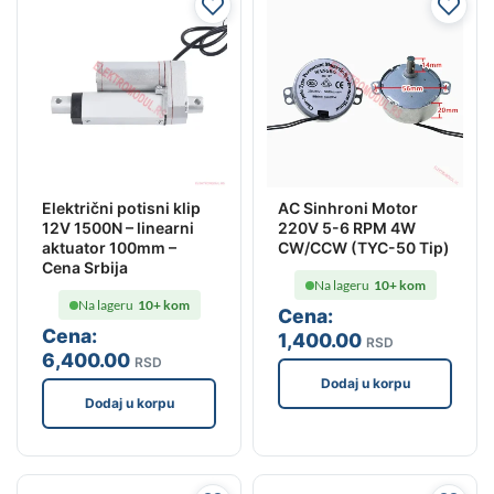
Električni potisni klip
AC Sinhroni Motor
12V 1500N – linearni
220V 5-6 RPM 4W
aktuator 100mm –
CW/CCW (TYC-50 Tip)
Cena Srbija
Na lageru
10+ kom
Na lageru
10+ kom
Cena:
Cena:
1,400
.00
RSD
6,400
.00
RSD
Dodaj u korpu
Dodaj u korpu