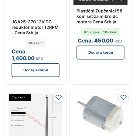
Plastični Zupčanici 58
kom set za mikro dc
JGA25-370 12V DC
motore Cena Srbija
reduktor motor 12RPM
Na lageru
10+ kom
– Cena Srbija
Cena:
450
.00
RSD
Na upit
Cena:
Dodaj u korpu
1,400
.00
RSD
Dodaj u korpu