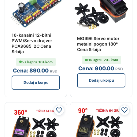
16-kanalni 12-bitni
MG996 Servo motor
PWM/Servo drajver
metalni pogon 180° –
PCA9685 I2C Cena
Cena Srbija
Srbija
Na lageru
20+ kom
Na lageru
10+ kom
Cena:
900
.00
RSD
Cena:
890
.00
RSD
Dodaj u korpu
Dodaj u korpu