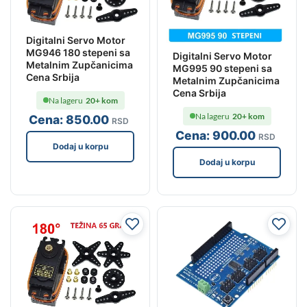
Digitalni Servo Motor
MG946 180 stepeni sa
Digitalni Servo Motor
Metalnim Zupčanicima
MG995 90 stepeni sa
Cena Srbija
Metalnim Zupčanicima
Cena Srbija
Na lageru
20+ kom
Na lageru
20+ kom
Cena:
850
.00
RSD
Cena:
900
.00
RSD
Dodaj u korpu
Dodaj u korpu