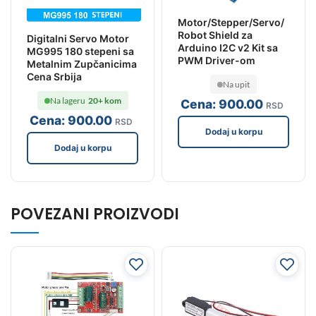
Motor/Stepper/Servo/
Robot Shield za
Digitalni Servo Motor
Arduino I2C v2 Kit sa
MG995 180 stepeni sa
PWM Driver-om
Metalnim Zupčanicima
Cena Srbija
Na upit
Na lageru
20+ kom
Cena:
900
.00
RSD
Cena:
900
.00
RSD
Dodaj u korpu
Dodaj u korpu
POVEZANI PROIZVODI