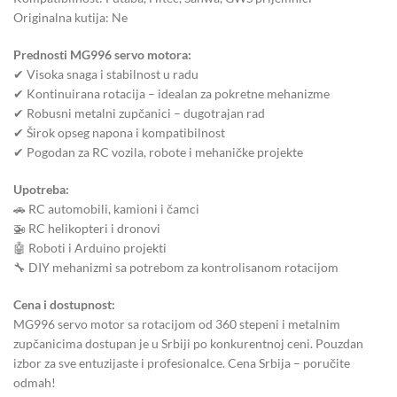
Originalna kutija: Ne
Prednosti MG996 servo motora:
✔ Visoka snaga i stabilnost u radu
✔ Kontinuirana rotacija – idealan za pokretne mehanizme
✔ Robusni metalni zupčanici – dugotrajan rad
✔ Širok opseg napona i kompatibilnost
✔ Pogodan za RC vozila, robote i mehaničke projekte
Upotreba:
🚗 RC automobili, kamioni i čamci
🚁 RC helikopteri i dronovi
🤖 Roboti i Arduino projekti
🔧 DIY mehanizmi sa potrebom za kontrolisanom rotacijom
Cena i dostupnost:
MG996 servo motor sa rotacijom od 360 stepeni i metalnim
zupčanicima dostupan je u Srbiji po konkurentnoj ceni. Pouzdan
izbor za sve entuzijaste i profesionalce. Cena Srbija – poručite
odmah!