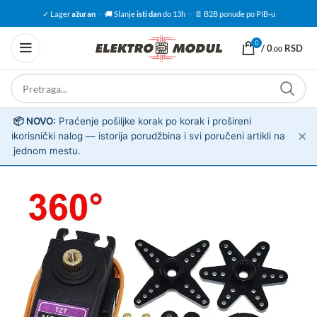
✓ Lager
ažuran
·
🚚 Slanje
isti dan
do 13h
·
📄 B2B ponude po PIB-u
0
/
0
RSD
.00
📦 NOVO:
Praćenje pošiljke korak po korak i prošireni
✕
ℹ️
korisnički nalog — istorija porudžbina i svi poručeni artikli na
jednom mestu.