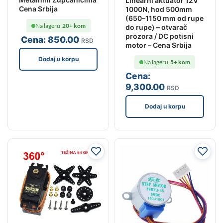
Linearni aktuator 12V
Cena Srbija
1000N, hod 500mm
(650–1150 mm od rupe
Na lageru
20+ kom
do rupe) – otvarač
prozora / DC potisni
Cena:
850
.00
RSD
motor – Cena Srbija
Dodaj u korpu
Na lageru
5+ kom
Cena:
9,300
.00
RSD
Dodaj u korpu