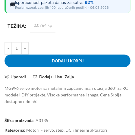
92%
Isporučenost paketa danas za sutra:
🚚
Realan uzorak zadnjih 100 isporučenih pošiljki · 06.08.2026
TEŽINA
0.0764 kg
DODAJ U KORPU
Uporedi
Dodaj u Listu Želja
MG996 servo motor sa metalnim zupčanicima, rotacija 360° za RC
modele i DIY projekte. Visoke performanse i snaga. Cena Srbija –
dostupno odmah!
Šifra proizvoda:
A3135
Kategorija:
Motori – servo, step, DC i linearni aktuatori