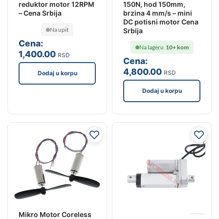
reduktor motor 12RPM
150N, hod 150mm,
– Cena Srbija
brzina 4 mm/s – mini
DC potisni motor Cena
Na upit
Srbija
Cena:
Na lageru
10+ kom
1,400
.00
RSD
Cena:
4,800
.00
RSD
Dodaj u korpu
Dodaj u korpu
Mikro Motor Coreless