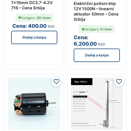
7x16mm DC3.7-4.2V
Električni potisni klip
716 – Cena Srbija
12V 1500N – linearni
aktuator 50mm – Cena
Na lageru
20+ kom
Srbija
Cena:
400
.00
RSD
Na lageru
5+ kom
Cena:
Dodaj u korpu
6,200
.00
RSD
Dodaj u korpu