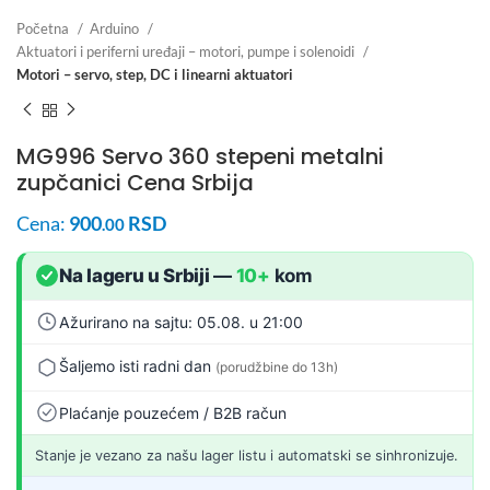
Početna
Arduino
Aktuatori i periferni uređaji – motori, pumpe i solenoidi
Motori – servo, step, DC i linearni aktuatori
MG996 Servo 360 stepeni metalni
zupčanici Cena Srbija
Cena:
900
RSD
.00
Na lageru u Srbiji
—
10+
kom
Ažurirano na sajtu: 05.08. u 21:00
Šaljemo isti radni dan
(porudžbine do 13h)
Plaćanje pouzećem / B2B račun
Stanje je vezano za našu lager listu i automatski se sinhronizuje.