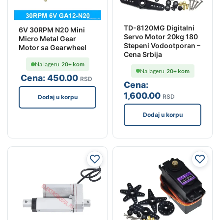
TD-8120MG Digitalni
6V 30RPM N20 Mini
Servo Motor 20kg 180
Micro Metal Gear
Stepeni Vodootporan –
Motor sa Gearwheel
Cena Srbija
Na lageru
20+ kom
Na lageru
20+ kom
Cena:
450
.00
RSD
Cena:
1,600
.00
RSD
Dodaj u korpu
Dodaj u korpu