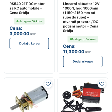
RS540 21T DC motor
Linearni aktuator 12V
za RC automobile –
1000N, hod 1000mm
Cena Srbija
(1150–2150 mm od
rupe do rupe) –
Na lageru
5+ kom
otvarač prozora / DC
potisni motor – Cena
Cena:
Srbija
3,000
.00
RSD
Na lageru
5+ kom
Dodaj u korpu
Cena:
11,300
.00
RSD
Dodaj u korpu