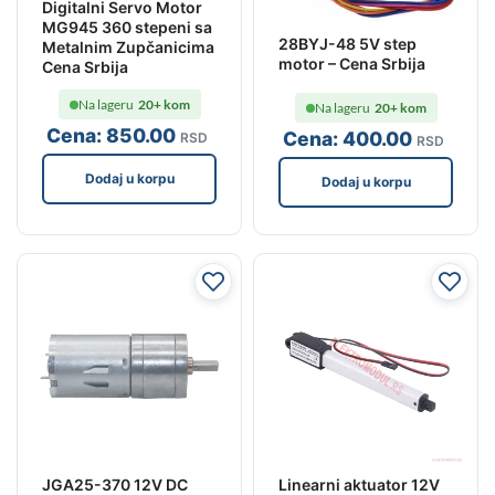
Digitalni Servo Motor
MG945 360 stepeni sa
28BYJ-48 5V step
Metalnim Zupčanicima
motor – Cena Srbija
Cena Srbija
Na lageru
20+ kom
Na lageru
20+ kom
Cena:
850
.00
Cena:
400
.00
RSD
RSD
Dodaj u korpu
Dodaj u korpu
JGA25-370 12V DC
Linearni aktuator 12V