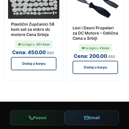
Plastični Zupčanici 58
Levi i Desni Propeleri
kom set za mikro dc
za DC Motore – Odlična
motore Cena Srbija
Cena u Srbiji
Na lageru
10+ kom
Na lageru
4 kom
Cena:
450
.00
RSD
Cena:
200
.00
RSD
Dodaj u korpu
Dodaj u korpu
Pozovi
Email