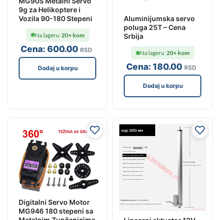
MG90S Metalni Servo
9g za Helikoptere i
Vozila 90-180 Stepeni
Aluminijumska servo
poluga 25T – Cena
Na lageru
20+ kom
Srbija
Cena:
600
.00
RSD
Na lageru
20+ kom
Cena:
180
.00
RSD
Dodaj u korpu
Dodaj u korpu
Digitalni Servo Motor
MG946 180 stepeni sa
Metalnim Zupčanicima