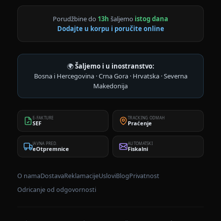
Porudžbine do
13h
šaljemo
istog dana
Dodajte u korpu i poručite online
🌍
Šaljemo i u inostranstvo:
Bosna i Hercegovina · Crna Gora · Hrvatska · Severna
Makedonija
E-FAKTURE
TRACKING ODMAH
SEF
Praćenje
JAVNA PRED.
AUTOMATSKI
eOtpremnice
Fiskalni
O nama
Dostava
Reklamacije
Uslovi
Blog
Privatnost
Odricanje od odgovornosti