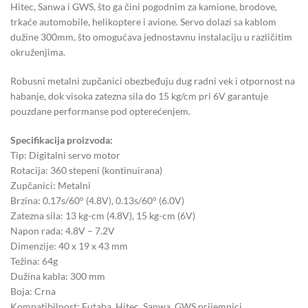
Hitec, Sanwa i GWS, što ga čini pogodnim za kamione, brodove,
trkaće automobile, helikoptere i avione. Servo dolazi sa kablom
dužine 300mm, što omogućava jednostavnu instalaciju u različitim
okruženjima.
Robusni metalni zupčanici obezbeđuju dug radni vek i otpornost na
habanje, dok visoka zatezna sila do 15 kg/cm pri 6V garantuje
pouzdane performanse pod opterećenjem.
Specifikacija proizvoda:
Tip: Digitalni servo motor
Rotacija: 360 stepeni (kontinuirana)
Zupčanici: Metalni
Brzina: 0.17s/60° (4.8V), 0.13s/60° (6.0V)
Zatezna sila: 13 kg-cm (4.8V), 15 kg-cm (6V)
Napon rada: 4.8V – 7.2V
Dimenzije: 40 x 19 x 43 mm
Težina: 64g
Dužina kabla: 300 mm
Boja: Crna
Kompatibilnost: Futaba, Hitec, Sanwa, GWS prijemnici