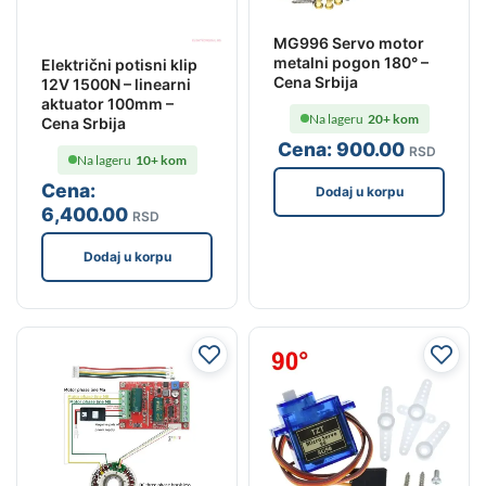
MG996 Servo motor
metalni pogon 180° –
Električni potisni klip
Cena Srbija
12V 1500N – linearni
aktuator 100mm –
Na lageru
20+ kom
Cena Srbija
Cena:
900
.00
RSD
Na lageru
10+ kom
Cena:
Dodaj u korpu
6,400
.00
RSD
Dodaj u korpu