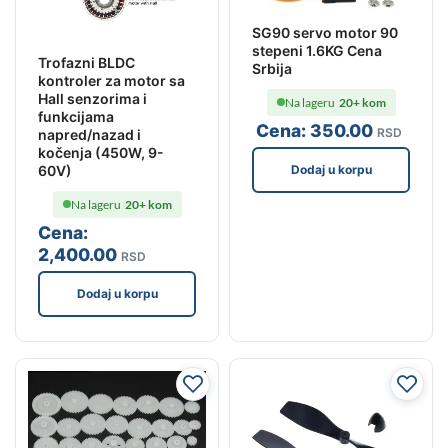
SG90 servo motor 90
stepeni 1.6KG Cena
Trofazni BLDC
Srbija
kontroler za motor sa
Hall senzorima i
Na lageru
20+ kom
funkcijama
Cena:
350
.00
RSD
napred/nazad i
kočenja (450W, 9-
60V)
Dodaj u korpu
Na lageru
20+ kom
Cena:
2,400
.00
RSD
Dodaj u korpu