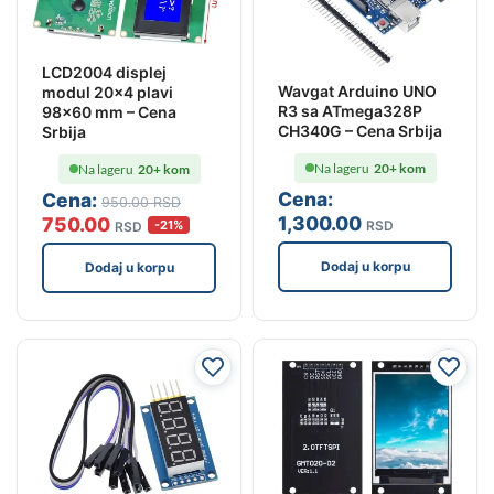
LCD2004 displej
Wavgat Arduino UNO
modul 20×4 plavi
R3 sa ATmega328P
98×60 mm – Cena
CH340G – Cena Srbija
Srbija
Na lageru
20+ kom
Na lageru
20+ kom
Cena:
Cena:
950
.00
RSD
1,300
.00
750
.00
RSD
-21%
RSD
Dodaj u korpu
Dodaj u korpu