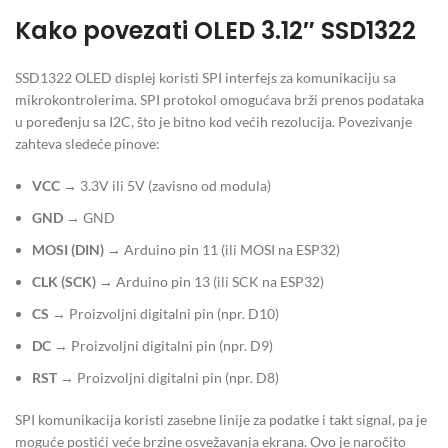
Kako povezati OLED 3.12″ SSD1322
SSD1322 OLED displej koristi SPI interfejs za komunikaciju sa
mikrokontrolerima. SPI protokol omogućava brži prenos podataka
u poređenju sa I2C, što je bitno kod većih rezolucija. Povezivanje
zahteva sledeće pinove:
VCC
→ 3.3V ili 5V (zavisno od modula)
GND
→ GND
MOSI (DIN)
→ Arduino pin 11 (ili MOSI na ESP32)
CLK (SCK)
→ Arduino pin 13 (ili SCK na ESP32)
CS
→ Proizvoljni digitalni pin (npr. D10)
DC
→ Proizvoljni digitalni pin (npr. D9)
RST
→ Proizvoljni digitalni pin (npr. D8)
SPI komunikacija koristi zasebne linije za podatke i takt signal, pa je
moguće postići veće brzine osvežavanja ekrana. Ovo je naročito