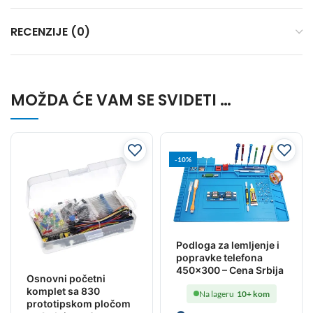
RECENZIJE (0)
MOŽDA ĆE VAM SE SVIDETI …
-10%
Podloga za lemljenje i
popravke telefona
450×300 – Cena Srbija
Osnovni početni
komplet sa 830
Na lageru
10+ kom
prototipskom pločom