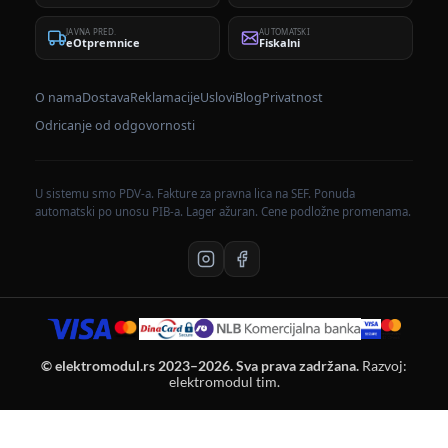
JAVNA PRED.
AUTOMATSKI
eOtpremnice
Fiskalni
O nama
Dostava
Reklamacije
Uslovi
Blog
Privatnost
Odricanje od odgovornosti
U sistemu smo PDV-a. Fakture za pravna lica na SEF. Ponuda
automatski po unosu PIB-a. Lager ažuran. Cene podložne promenama.
© elektromodul.rs 2023–2026. Sva prava zadržana.
Razvoj:
elektromodul tim.