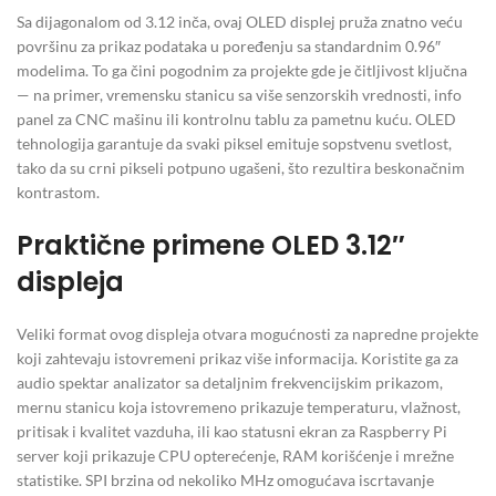
Sa dijagonalom od 3.12 inča, ovaj OLED displej pruža znatno veću
površinu za prikaz podataka u poređenju sa standardnim 0.96″
modelima. To ga čini pogodnim za projekte gde je čitljivost ključna
— na primer, vremensku stanicu sa više senzorskih vrednosti, info
panel za CNC mašinu ili kontrolnu tablu za pametnu kuću. OLED
tehnologija garantuje da svaki piksel emituje sopstvenu svetlost,
tako da su crni pikseli potpuno ugašeni, što rezultira beskonačnim
kontrastom.
Praktične primene OLED 3.12″
displeja
Veliki format ovog displeja otvara mogućnosti za napredne projekte
koji zahtevaju istovremeni prikaz više informacija. Koristite ga za
audio spektar analizator sa detaljnim frekvencijskim prikazom,
mernu stanicu koja istovremeno prikazuje temperaturu, vlažnost,
pritisak i kvalitet vazduha, ili kao statusni ekran za Raspberry Pi
server koji prikazuje CPU opterećenje, RAM korišćenje i mrežne
statistike. SPI brzina od nekoliko MHz omogućava iscrtavanje