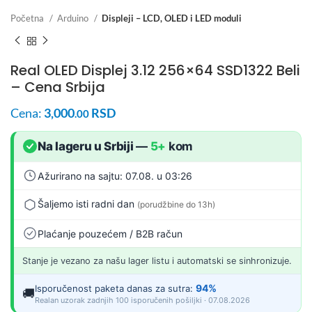
Početna
Arduino
Displeji – LCD, OLED i LED moduli
Real OLED Displej 3.12 256×64 SSD1322 Beli
– Cena Srbija
Cena:
3,000
RSD
.00
Na lageru u Srbiji
—
5+
kom
Ažurirano na sajtu: 07.08. u 03:26
Šaljemo isti radni dan
(porudžbine do 13h)
Plaćanje pouzećem / B2B račun
Stanje je vezano za našu lager listu i automatski se sinhronizuje.
94%
Isporučenost paketa danas za sutra:
🚚
Realan uzorak zadnjih 100 isporučenih pošiljki · 07.08.2026