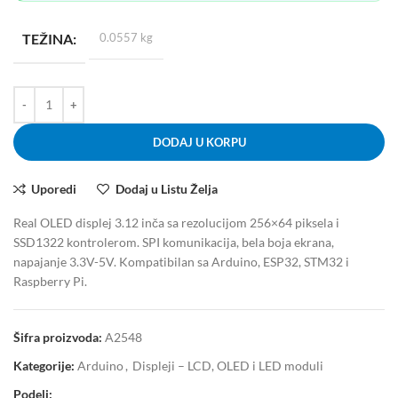
TEŽINA
0.0557 kg
DODAJ U KORPU
Uporedi
Dodaj u Listu Želja
Real OLED displej 3.12 inča sa rezolucijom 256×64 piksela i
SSD1322 kontrolerom. SPI komunikacija, bela boja ekrana,
napajanje 3.3V-5V. Kompatibilan sa Arduino, ESP32, STM32 i
Raspberry Pi.
Šifra proizvoda:
A2548
Kategorije:
Arduino
,
Displeji – LCD, OLED i LED moduli
Podeli: