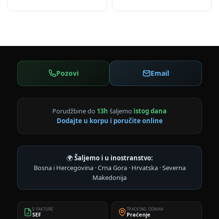
Pozovi
Email
Porudžbine do
13h
šaljemo
istog dana
Dodajte u korpu i poručite online
🌍
Šaljemo i u inostranstvo:
Bosna i Hercegovina · Crna Gora · Hrvatska · Severna
Makedonija
E-FAKTURE
TRACKING ODMAH
SEF
Praćenje