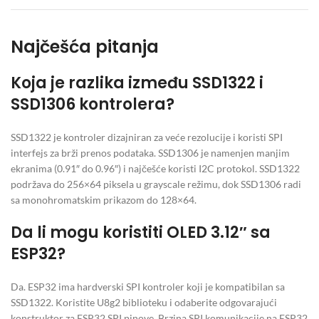
Najčešća pitanja
Koja je razlika između SSD1322 i
SSD1306 kontrolera?
SSD1322 je kontroler dizajniran za veće rezolucije i koristi SPI
interfejs za brži prenos podataka. SSD1306 je namenjen manjim
ekranima (0.91″ do 0.96″) i najčešće koristi I2C protokol. SSD1322
podržava do 256×64 piksela u grayscale režimu, dok SSD1306 radi
sa monohromatskim prikazom do 128×64.
Da li mogu koristiti OLED 3.12″ sa
ESP32?
Da. ESP32 ima hardverski SPI kontroler koji je kompatibilan sa
SSD1322. Koristite U8g2 biblioteku i odaberite odgovarajući
konstruktor za ESP32 SPI pinove. Brzina SPI komunikacije na ESP32