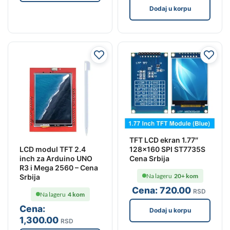
Dodaj u korpu
TFT LCD ekran 1.77″
128×160 SPI ST7735S
LCD modul TFT 2.4
Cena Srbija
inch za Arduino UNO
R3 i Mega 2560 – Cena
Na lageru
20+ kom
Srbija
Cena:
720
.00
RSD
Na lageru
4 kom
Cena:
Dodaj u korpu
1,300
.00
RSD