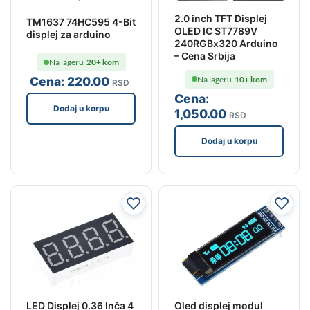
2.0 inch TFT Displej
TM1637 74HC595 4-Bit
OLED IC ST7789V
displej za arduino
240RGBx320 Arduino
– Cena Srbija
Na lageru
20+ kom
Na lageru
10+ kom
Cena:
220
.00
RSD
Cena:
Dodaj u korpu
1,050
.00
RSD
Dodaj u korpu
LED Displej 0.36 Inča 4
Oled displej modul