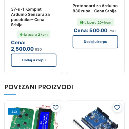
Protoboard za Arduino
37-u-1 Komplet
830 rupa – Cena Srbija
Arduino Senzora za
pocetnike – Cena
Na lageru
20+ kom
Srbija
Cena:
500
.00
RSD
Na lageru
2 kom
Dodaj u korpu
Cena:
2,500
.00
RSD
Dodaj u korpu
POVEZANI PROIZVODI
-21%