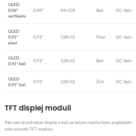
OLED
0.96″
0.96″
64×128
Beli
I2C 4pin
vertikalni
OLED
0.91″
0.91″
128×32
Plavi
I2C 4pin
plavi
OLED
0.91″
128×32
Beli
I2C 4pin
0.91″ beli
OLED
0.91″
128×32
Žuti
I2C 4pin
0.91″ žuti
TFT displej moduli
Ako vam je potreban displej u boji sa većom rezolucijom, pogledajte
našu ponudu TFT modula: