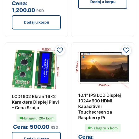
Dodaj u korpu
Cena:
1,200
.00
RSD
Dodaj u korpu
10.1″ IPS LCD Displej
LCD1602 Ekran 16×2
1024×600 HDMI
Karaktera Displej Plavi
Kapacitivni
– Cena Srbija
Touchscreen za
Raspberry Pi
Na lageru
20+ kom
Cena:
500
.00
RSD
Na lageru
2 kom
Cena:
Dodaj u korpu