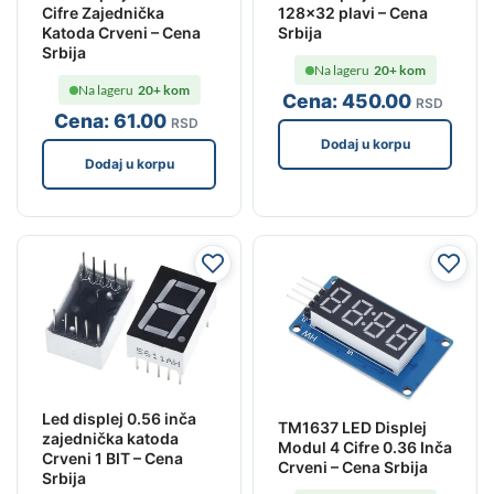
Cifre Zajednička
128×32 plavi – Cena
Katoda Crveni – Cena
Srbija
Srbija
Na lageru
20+ kom
Na lageru
20+ kom
Cena:
450
.00
RSD
Cena:
61
.00
RSD
Dodaj u korpu
Dodaj u korpu
Led displej 0.56 inča
TM1637 LED Displej
zajednička katoda
Modul 4 Cifre 0.36 Inča
Crveni 1 BIT – Cena
Crveni – Cena Srbija
Srbija