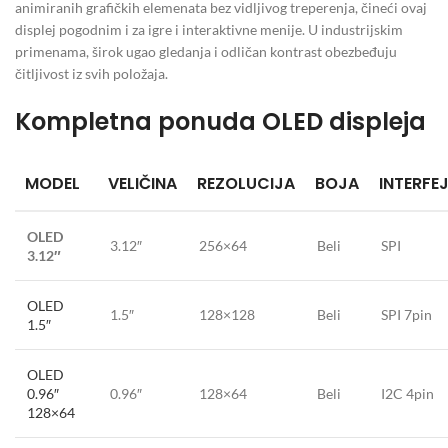
animiranih grafičkih elemenata bez vidljivog treperenja, čineći ovaj
displej pogodnim i za igre i interaktivne menije. U industrijskim
primenama, širok ugao gledanja i odličan kontrast obezbeđuju
čitljivost iz svih položaja.
Kompletna ponuda OLED displeja
MODEL
VELIČINA
REZOLUCIJA
BOJA
INTERFE
OLED
3.12″
256×64
Beli
SPI
3.12″
OLED
1.5″
128×128
Beli
SPI 7pin
1.5″
OLED
0.96″
0.96″
128×64
Beli
I2C 4pin
128×64