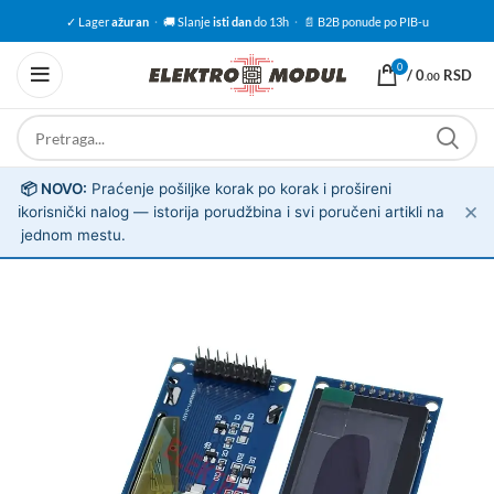
✓ Lager
ažuran
·
🚚 Slanje
isti dan
do 13h
·
📄 B2B ponude po PIB-u
0
/
0
RSD
.00
📦 NOVO:
Praćenje pošiljke korak po korak i prošireni
✕
ℹ️
korisnički nalog — istorija porudžbina i svi poručeni artikli na
jednom mestu.