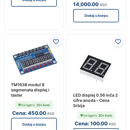
14,000
.00
RSD
Dodaj u korpu
TM1638 modul 8
segmenata displej i
taster
LED displej 0.56 inča 2
cifre anoda – Cena
Na lageru
10+ kom
Srbija
Cena:
450
.00
RSD
Na lageru
20+ kom
Cena:
100
.00
RSD
Dodaj u korpu