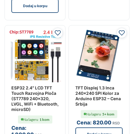
Dodaj u korpu
ESP32 2.4″ LCD TFT
TFT Displej 1.3 Inca
Touch Razvojna Ploča
240×240 SPI Kolor za
(ST7789 240×320,
Arduino ESP32 – Cena
LVGL, WiFi + Bluetooth,
Srbija
microSD)
Na lageru
5+ kom
Na lageru
1 kom
Cena:
820
.00
RSD
Cena: