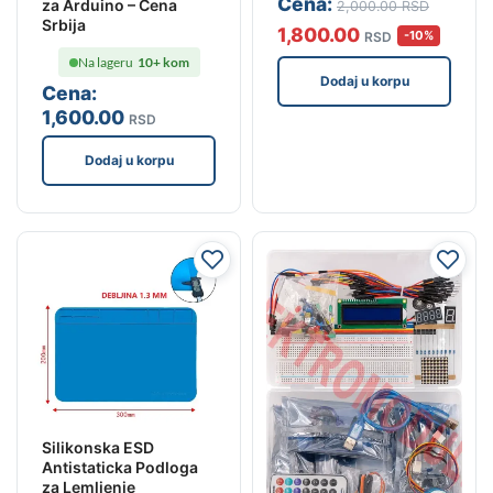
Cena:
za Arduino – Cena
2,000
.00
RSD
Srbija
1,800
.00
-10%
RSD
Na lageru
10+ kom
Dodaj u korpu
Cena:
1,600
.00
RSD
Dodaj u korpu
Silikonska ESD
Antistaticka Podloga
za Lemljenje