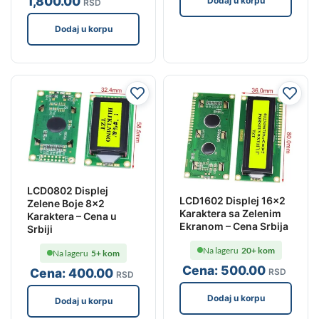
1,800
.00
Dodaj u korpu
RSD
Dodaj u korpu
LCD0802 Displej
LCD1602 Displej 16×2
Zelene Boje 8×2
Karaktera sa Zelenim
Karaktera – Cena u
Ekranom – Cena Srbija
Srbiji
Na lageru
20+ kom
Na lageru
5+ kom
Cena:
500
.00
Cena:
400
.00
RSD
RSD
Dodaj u korpu
Dodaj u korpu