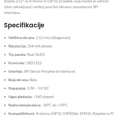
displej 3.12″ za Arduino ili ESP32 projekte, ovaj modul je odličan
izbor zahvaljujući velikoj površini ekrana i pouzdanom SPI
interfejsu.
Specifikacije
Veličina ekrana:
3.12 inča (dijagonala)
Rezolucija:
256×64 piksela
Tip panela:
Real OLED
Kontroler:
SSD1322
Interfejs:
SPI (Serial Peripheral Interface)
Boja ekrana:
Bela
Napajanje:
3.3V – 5V DC
Ugao gledanja:
>160 stepeni
Radna temperatura:
-30°C do +70°C
Kompatibilnost:
Arduino, ESP32, ESP8266, STM32, Raspberry Pi