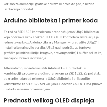
korisno za animacije, grafičke prikaze ili projekte gde je brzina
iscrtavanja prioritet.
Arduino biblioteka i primer koda
Za rad sa SSD1322 kontrolerom preporučujemo
U8g2
biblioteku
koja podržava širok spektar OLED i LCD kontrolera. Instalacija je
jednostavna kroz Arduino Library Manager — pretražite „U8g2“ i
instalirajte najnoviju verziju. U8g2 nudi podršku za fontove,
grafičke primitive (linije, krugove, pravougaonike) i buffer režim koji
značajno ubrzava iscrtavanje.
Alternativno, možete koristiti
Adafruit GFX
biblioteku u
kombinaciji sa odgovarajućim drajverom za SSD1322. Za početak,
pokrenite jedan od primera iz U8g2 biblioteke i prilagodite
konstruktor za SSD1322 SPI varijanu. Podesite CS, DC i RST pinove
u skladu sa vašim povezivanjem.
Prednosti velikog OLED displeja