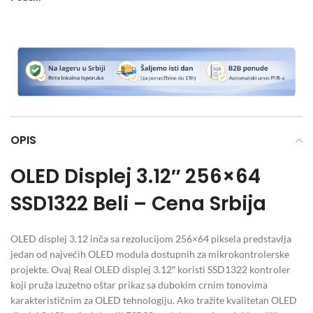
OPIS
OLED Displej 3.12″ 256×64
SSD1322 Beli – Cena Srbija
OLED displej 3.12 inča sa rezolucijom 256×64 piksela predstavlja
jedan od najvećih OLED modula dostupnih za mikrokontrolerske
projekte. Ovaj Real OLED displej 3.12″ koristi SSD1322 kontroler
koji pruža izuzetno oštar prikaz sa dubokim crnim tonovima
karakterističnim za OLED tehnologiju. Ako tražite kvalitetan OLED