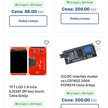
Na lageru
20+ kom
Na lageru
20+ kom
Cena:
200
.00
RSD
Cena:
46
.00
RSD
Dodaj u korpu
Dodaj u korpu
I2C/IIC interfejs modul
za LCD1602 2004
PCF8574 Cena Srbija
TFT LCD 2.8 inča
ILI9341 SPI bez touch
Na lageru
20+ kom
Cena Srbija
Cena:
300
.00
RSD
Na lageru
20+ kom