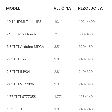
MODEL
VELIČINA
REZOLUCIJA
10.1″ HDMI Touch IPS
10.1″
1024×600
7″ ESP32-S3 Touch
7″
800×480
3.5″ TFT Arduino MEGA
3.5″
320×480
2.8″ TFT Touch
2.8″
240×320
2.8″ TFT ILI9341
2.8″
240×320
2.0″ TFT ST7789V
2.0″
240×320
1.77″ TFT ST7735S
1.77″
128×160
1.3″ IPS TFT
1.3″
240×240