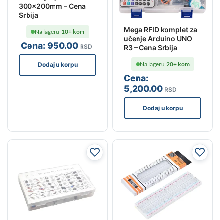
300x200mm – Cena
Srbija
Mega RFID komplet za
Na lageru
10+ kom
učenje Arduino UNO
Cena:
950
.00
RSD
R3 – Cena Srbija
Na lageru
20+ kom
Dodaj u korpu
Cena:
5,200
.00
RSD
Dodaj u korpu