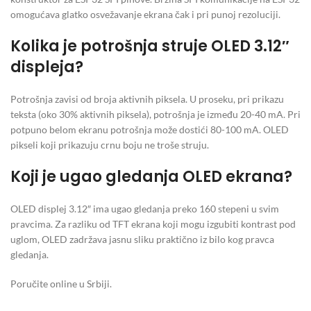
omogućava glatko osvežavanje ekrana čak i pri punoj rezoluciji.
Kolika je potrošnja struje OLED 3.12″
displeja?
Potrošnja zavisi od broja aktivnih piksela. U proseku, pri prikazu
teksta (oko 30% aktivnih piksela), potrošnja je između 20-40 mA. Pri
potpuno belom ekranu potrošnja može dostići 80-100 mA. OLED
pikseli koji prikazuju crnu boju ne troše struju.
Koji je ugao gledanja OLED ekrana?
OLED displej 3.12″ ima ugao gledanja preko 160 stepeni u svim
pravcima. Za razliku od TFT ekrana koji mogu izgubiti kontrast pod
uglom, OLED zadržava jasnu sliku praktično iz bilo kog pravca
gledanja.
Poručite online u Srbiji.