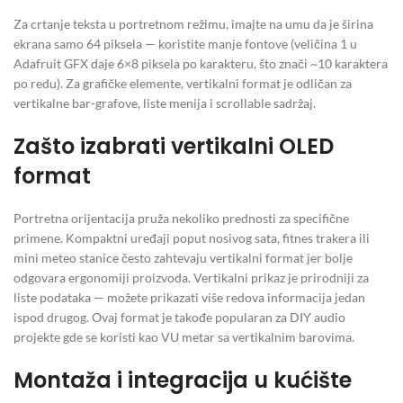
Za crtanje teksta u portretnom režimu, imajte na umu da je širina
ekrana samo 64 piksela — koristite manje fontove (veličina 1 u
Adafruit GFX daje 6×8 piksela po karakteru, što znači ~10 karaktera
po redu). Za grafičke elemente, vertikalni format je odličan za
vertikalne bar-grafove, liste menija i scrollable sadržaj.
Zašto izabrati vertikalni OLED
format
Portretna orijentacija pruža nekoliko prednosti za specifične
primene. Kompaktni uređaji poput nosivog sata, fitnes trakera ili
mini meteo stanice često zahtevaju vertikalni format jer bolje
odgovara ergonomiji proizvoda. Vertikalni prikaz je prirodniji za
liste podataka — možete prikazati više redova informacija jedan
ispod drugog. Ovaj format je takođe popularan za DIY audio
projekte gde se koristi kao VU metar sa vertikalnim barovima.
Montaža i integracija u kućište