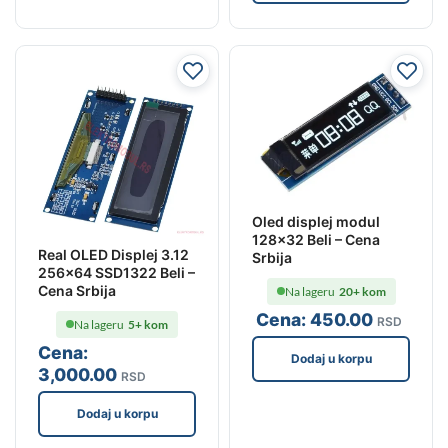
Oled displej modul
128×32 Beli – Cena
Real OLED Displej 3.12
Srbija
256×64 SSD1322 Beli –
Cena Srbija
Na lageru
20+ kom
Cena:
450
.00
RSD
Na lageru
5+ kom
Cena:
Dodaj u korpu
3,000
.00
RSD
Dodaj u korpu