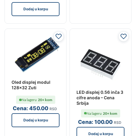
Dodaj u korpu
Oled displej modul
128×32 Zuti
LED displej 0.56 inča 3
cifre anoda – Cena
Na lageru
20+ kom
Srbija
Cena:
450
.00
RSD
Na lageru
20+ kom
Dodaj u korpu
Cena:
100
.00
RSD
Dodaj u korpu