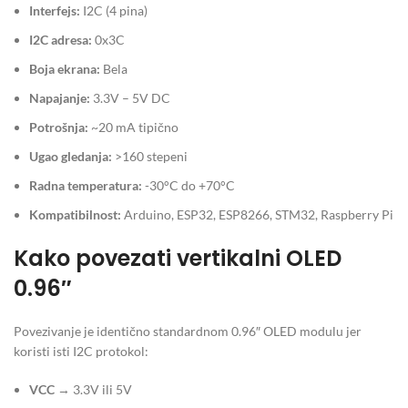
Interfejs:
I2C (4 pina)
I2C adresa:
0x3C
Boja ekrana:
Bela
Napajanje:
3.3V – 5V DC
Potrošnja:
~20 mA tipično
Ugao gledanja:
>160 stepeni
Radna temperatura:
-30°C do +70°C
Kompatibilnost:
Arduino, ESP32, ESP8266, STM32, Raspberry Pi
Kako povezati vertikalni OLED
0.96″
Povezivanje je identično standardnom 0.96″ OLED modulu jer
koristi isti I2C protokol:
VCC
→ 3.3V ili 5V