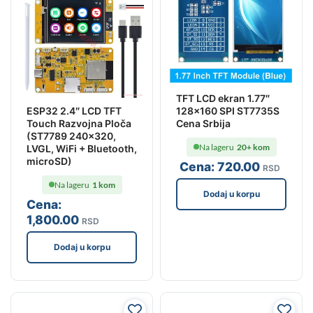
TFT LCD ekran 1.77″
128×160 SPI ST7735S
ESP32 2.4″ LCD TFT
Cena Srbija
Touch Razvojna Ploča
(ST7789 240×320,
Na lageru
20+ kom
LVGL, WiFi + Bluetooth,
microSD)
Cena:
720
.00
RSD
Na lageru
1 kom
Dodaj u korpu
Cena:
1,800
.00
RSD
Dodaj u korpu