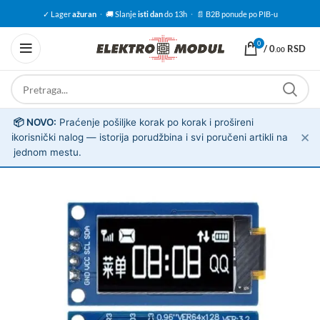
✓ Lager
ažuran
·
🚚 Slanje
isti dan
do 13h
·
📄 B2B ponude po PIB-u
0
/
0
RSD
.00
📦 NOVO:
Praćenje pošiljke korak po korak i prošireni
✕
ℹ️
korisnički nalog — istorija porudžbina i svi poručeni artikli na
jednom mestu.