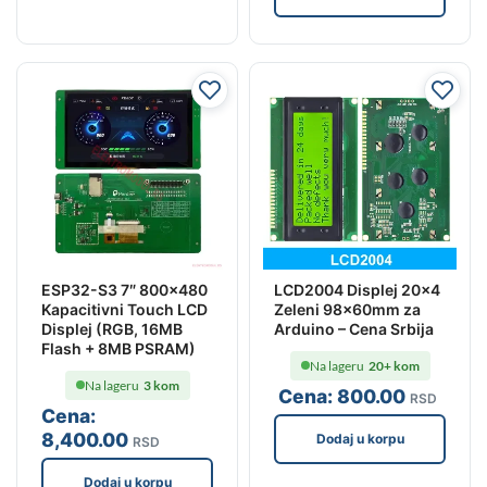
ESP32-S3 7″ 800×480
LCD2004 Displej 20×4
Kapacitivni Touch LCD
Zeleni 98x60mm za
Displej (RGB, 16MB
Arduino – Cena Srbija
Flash + 8MB PSRAM)
Na lageru
20+ kom
Na lageru
3 kom
Cena:
800
.00
RSD
Cena:
8,400
.00
Dodaj u korpu
RSD
Dodaj u korpu