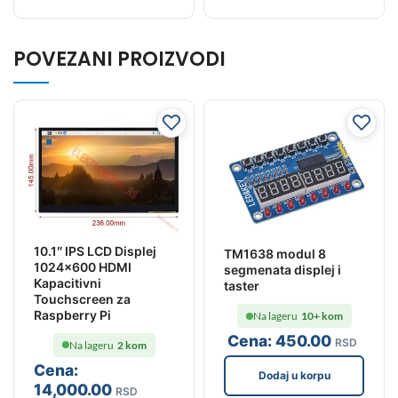
POVEZANI PROIZVODI
10.1″ IPS LCD Displej
TM1638 modul 8
1024×600 HDMI
segmenata displej i
Kapacitivni
taster
Touchscreen za
Raspberry Pi
Na lageru
10+ kom
Cena:
450
.00
RSD
Na lageru
2 kom
Cena:
Dodaj u korpu
14,000
.00
RSD