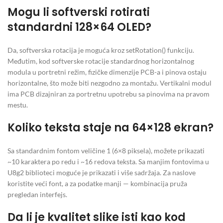
Mogu li softverski rotirati
standardni 128×64 OLED?
Da, softverska rotacija je moguća kroz setRotation() funkciju.
Međutim, kod softverske rotacije standardnog horizontalnog
modula u portretni režim, fizičke dimenzije PCB-a i pinova ostaju
horizontalne, što može biti nezgodno za montažu. Vertikalni modul
ima PCB dizajniran za portretnu upotrebu sa pinovima na pravom
mestu.
Koliko teksta staje na 64×128 ekran?
Sa standardnim fontom veličine 1 (6×8 piksela), možete prikazati
~10 karaktera po redu i ~16 redova teksta. Sa manjim fontovima u
U8g2 biblioteci moguće je prikazati i više sadržaja. Za naslove
koristite veći font, a za podatke manji — kombinacija pruža
pregledan interfejs.
Da li je kvalitet slike isti kao kod