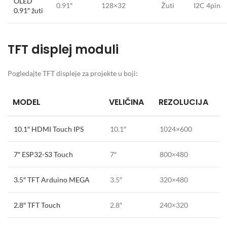
OLED
0.91″
128×32
Žuti
I2C 4pin
0.91″ žuti
TFT displej moduli
Pogledajte TFT displeje za projekte u boji:
MODEL
VELIČINA
REZOLUCIJA
10.1″ HDMI Touch IPS
10.1″
1024×600
7″ ESP32-S3 Touch
7″
800×480
3.5″ TFT Arduino MEGA
3.5″
320×480
2.8″ TFT Touch
2.8″
240×320