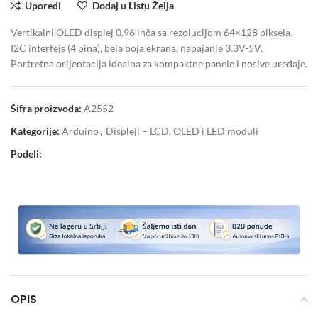
Uporedi
Dodaj u Listu Želja
Vertikalni OLED displej 0.96 inča sa rezolucijom 64×128 piksela.
I2C interfejs (4 pina), bela boja ekrana, napajanje 3.3V-5V.
Portretna orijentacija idealna za kompaktne panele i nosive uređaje.
Šifra proizvoda:
A2552
Kategorije:
Arduino
,
Displeji – LCD, OLED i LED moduli
Podeli:
OPIS