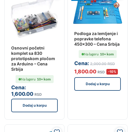
Podloga za lemljenje i
popravke telefona
450×300 – Cena Srbija
Osnovni početni
komplet sa 830
Na lageru
10+ kom
prototipskom pločom
Cena:
za Arduino – Cena
2,000
.00
RSD
Srbija
1,800
.00
-10%
RSD
Na lageru
10+ kom
Dodaj u korpu
Cena:
1,600
.00
RSD
Dodaj u korpu