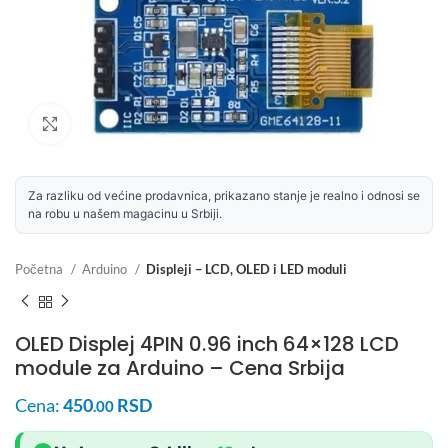
Uvećaj sliku
Za razliku od većine prodavnica, prikazano stanje je realno i odnosi se
na robu u našem magacinu u Srbiji.
Početna
Arduino
Displeji – LCD, OLED i LED moduli
OLED Displej 4PIN 0.96 inch 64×128 LCD
module za Arduino – Cena Srbija
Cena:
450
RSD
.00