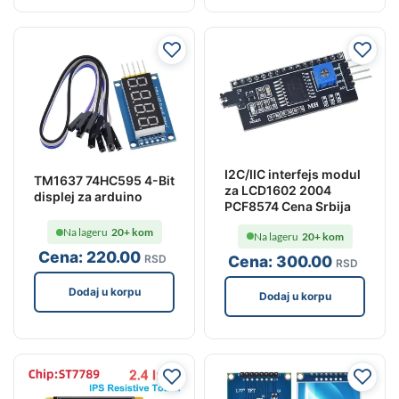
I2C/IIC interfejs modul
TM1637 74HC595 4-Bit
za LCD1602 2004
displej za arduino
PCF8574 Cena Srbija
Na lageru
20+ kom
Na lageru
20+ kom
Cena:
220
.00
Cena:
300
.00
RSD
RSD
Dodaj u korpu
Dodaj u korpu