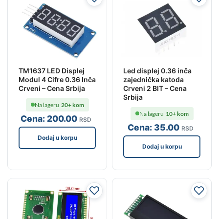
TM1637 LED Displej
Led displej 0.36 inča
Modul 4 Cifre 0.36 Inča
zajednička katoda
Crveni – Cena Srbija
Crveni 2 BIT – Cena
Srbija
Na lageru
20+ kom
Na lageru
10+ kom
Cena:
200
.00
RSD
Cena:
35
.00
RSD
Dodaj u korpu
Dodaj u korpu