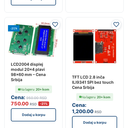
-21%
LCD2004 displej
modul 20×4 plavi
98×60 mm – Cena
TFT LCD 2.8 inča
Srbija
ILI9341 SPI bez touch
Cena Srbija
Na lageru
20+ kom
Cena:
Na lageru
20+ kom
950
.00
RSD
750
.00
-21%
Cena:
RSD
1,200
.00
RSD
Dodaj u korpu
Dodaj u korpu