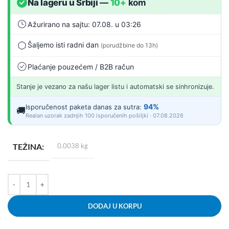
Na lageru u Srbiji
—
10+
kom
Ažurirano na sajtu: 07.08. u 03:26
Šaljemo isti radni dan
(porudžbine do 13h)
Plaćanje pouzećem / B2B račun
Stanje je vezano za našu lager listu i automatski se sinhronizuje.
94%
Isporučenost paketa danas za sutra:
🚚
Realan uzorak zadnjih 100 isporučenih pošiljki · 07.08.2026
TEŽINA
0.0038 kg
DODAJ U KORPU