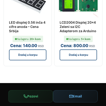
LED displej 0.56 inča 4
LCD2004 Displej 20×4
cifre anoda – Cena
Zeleni sa I2C
Srbija
Adapterom za Arduino
Na lageru
20+ kom
Na lageru
5+ kom
Cena:
140
.00
Cena:
800
.00
RSD
RSD
Dodaj u korpu
Dodaj u korpu
Pozovi
Email