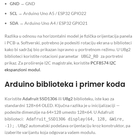
GND
→ GND
SCL
→ Arduino Uno A5 / ESP32 GPIO22
SDA
→ Arduino Uno A4 / ESP32 GPIO21
Razlika u odnosu na horizontalni model je fizička orijentacija panela
i PCB-a. Softverski, potrebno je podesiti rotaciju ekrana u biblioteci
kako bi sadržaj bio prikazan ispravno u portretnom režimu. U U8g2
biblioteci koristite rotacioni parametar
za portretni
U8G2_R0
prikaz. Za proširenje I2C magistrale, koristite
PCF8574 I2C
ekspanzioni modul
.
Arduino biblioteka i primer koda
Koristite
Adafruit SSD1306
ili
U8g2
biblioteku, iste kao za
standardni 128×64 OLED. Ključna razlika je u inicijalizaciji —
podesite dimenzije na 64×128 umesto 128×64. U Adafruit
biblioteci:
Adafruit_SSD1306 display(64, 128, &Wire,
. U8g2 automatski podešava orijentaciju kroz konstruktor, pa
-1);
izaberite varijantu koja odgovara vašem modulu.