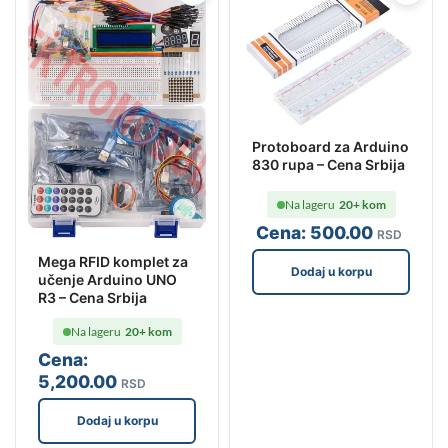
Protoboard za Arduino
830 rupa – Cena Srbija
Na lageru
20+ kom
Cena:
500
.00
RSD
Mega RFID komplet za
Dodaj u korpu
učenje Arduino UNO
R3 – Cena Srbija
Na lageru
20+ kom
Cena:
5,200
.00
RSD
Dodaj u korpu