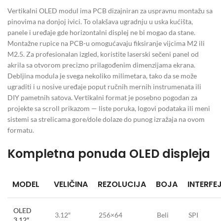
Vertikalni OLED modul ima PCB dizajniran za uspravnu montažu sa
pinovima na donjoj ivici. To olakšava ugradnju u uska kućišta,
panele i uređaje gde horizontalni displej ne bi mogao da stane.
Montažne rupice na PCB-u omogućavaju fiksiranje vijcima M2 ili
M2.5. Za profesionalan izgled, koristite laserski sečeni panel od
akrila sa otvorom precizno prilagođenim dimenzijama ekrana.
Debljina modula je svega nekoliko milimetara, tako da se može
ugraditi i u nosive uređaje poput ručnih mernih instrumenata ili
DIY pametnih satova. Vertikalni format je posebno pogodan za
projekte sa scroll prikazom — liste poruka, logovi podataka ili meni
sistemi sa strelicama gore/dole dolaze do punog izražaja na ovom
formatu.
Kompletna ponuda OLED displeja
MODEL
VELIČINA
REZOLUCIJA
BOJA
INTERFE
OLED
3.12″
256×64
Beli
SPI
3.12″