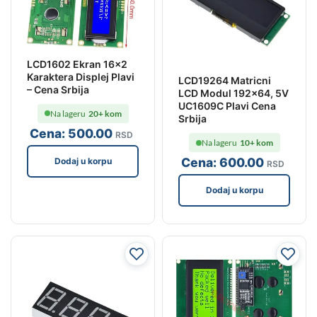
LCD1602 Ekran 16×2
Karaktera Displej Plavi
LCD19264 Matricni
– Cena Srbija
LCD Modul 192×64, 5V
UC1609C Plavi Cena
Na lageru
20+ kom
Srbija
Cena:
500
.00
RSD
Na lageru
10+ kom
Cena:
600
.00
Dodaj u korpu
RSD
Dodaj u korpu