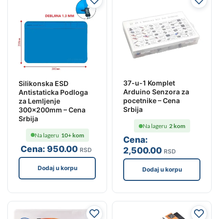
37-u-1 Komplet
Silikonska ESD
Arduino Senzora za
Antistaticka Podloga
pocetnike – Cena
za Lemljenje
Srbija
300x200mm – Cena
Srbija
Na lageru
2 kom
Na lageru
10+ kom
Cena:
Cena:
950
.00
2,500
.00
RSD
RSD
Dodaj u korpu
Dodaj u korpu