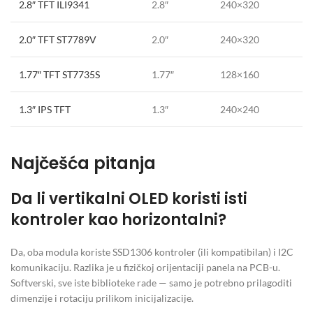
2.8″ TFT ILI9341
2.8″
240×320
2.0″ TFT ST7789V
2.0″
240×320
1.77″ TFT ST7735S
1.77″
128×160
1.3″ IPS TFT
1.3″
240×240
Najčešća pitanja
Da li vertikalni OLED koristi isti
kontroler kao horizontalni?
Da, oba modula koriste SSD1306 kontroler (ili kompatibilan) i I2C
komunikaciju. Razlika je u fizičkoj orijentaciji panela na PCB-u.
Softverski, sve iste biblioteke rade — samo je potrebno prilagoditi
dimenzije i rotaciju prilikom inicijalizacije.