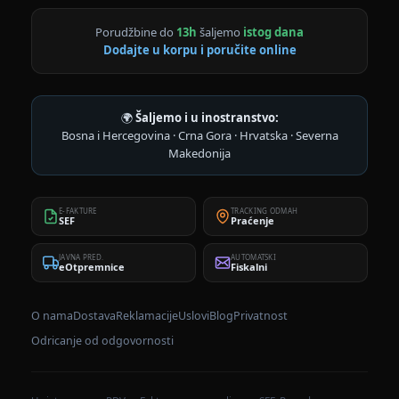
Porudžbine do
13h
šaljemo
istog dana
Dodajte u korpu i poručite online
🌍
Šaljemo i u inostranstvo:
Bosna i Hercegovina · Crna Gora · Hrvatska · Severna
Makedonija
E-FAKTURE
TRACKING ODMAH
SEF
Praćenje
JAVNA PRED.
AUTOMATSKI
eOtpremnice
Fiskalni
O nama
Dostava
Reklamacije
Uslovi
Blog
Privatnost
Odricanje od odgovornosti