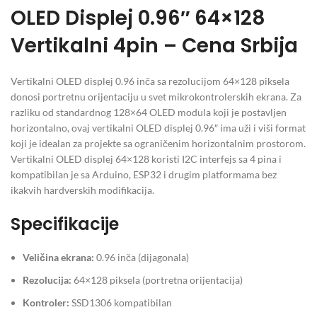
OLED Displej 0.96″ 64×128
Vertikalni 4pin – Cena Srbija
Vertikalni OLED displej 0.96 inča sa rezolucijom 64×128 piksela
donosi portretnu orijentaciju u svet mikrokontrolerskih ekrana. Za
razliku od standardnog 128×64 OLED modula koji je postavljen
horizontalno, ovaj vertikalni OLED displej 0.96″ ima uži i viši format
koji je idealan za projekte sa ograničenim horizontalnim prostorom.
Vertikalni OLED displej 64×128 koristi I2C interfejs sa 4 pina i
kompatibilan je sa Arduino, ESP32 i drugim platformama bez
ikakvih hardverskih modifikacija.
Specifikacije
Veličina ekrana:
0.96 inča (dijagonala)
Rezolucija:
64×128 piksela (portretna orijentacija)
Kontroler:
SSD1306 kompatibilan