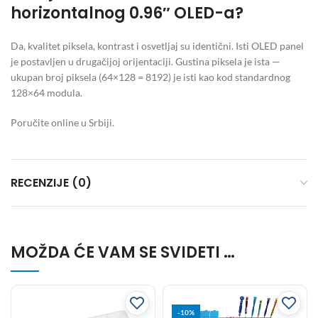
horizontalnog 0.96″ OLED-a?
Da, kvalitet piksela, kontrast i osvetljaj su identični. Isti OLED panel
je postavljen u drugačijoj orijentaciji. Gustina piksela je ista —
ukupan broj piksela (64×128 = 8192) je isti kao kod standardnog
128×64 modula.
Poručite online u Srbiji.
RECENZIJE (0)
MOŽDA ĆE VAM SE SVIDETI …
-10%