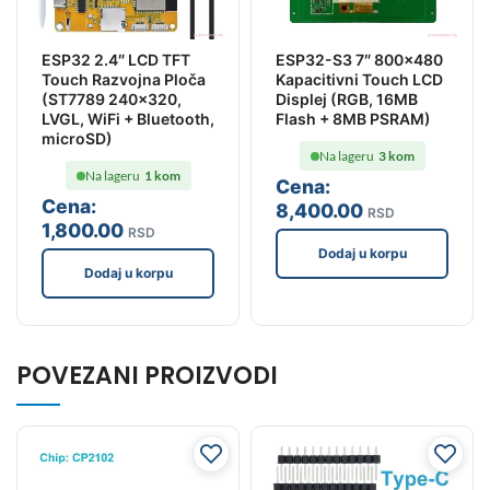
ESP32 2.4″ LCD TFT
ESP32-S3 7″ 800×480
Touch Razvojna Ploča
Kapacitivni Touch LCD
(ST7789 240×320,
Displej (RGB, 16MB
LVGL, WiFi + Bluetooth,
Flash + 8MB PSRAM)
microSD)
Na lageru
3 kom
Na lageru
1 kom
Cena:
Cena:
8,400
.00
RSD
1,800
.00
RSD
Dodaj u korpu
Dodaj u korpu
POVEZANI PROIZVODI