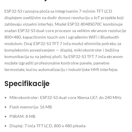
ESP32-S3 razvojna ploča sa integrisanim 7-inčnim TFT LCD
displejem osetljivim na dodir donosi revoluciju u IoT projekte koji
zahtevaju vizuelni interfejs. Model ESP32-8048S070C kombinuje
snažan ESP32-S3 dual-core procesor sa velikim ekranom rezolucije
800×480, kapacitivnim touch-om i ugrađenim WiFi i Bluetooth
modulom. Ovaj ESP32-S3 TFT 7 inča modul eliminiše potrebu za
kompleksnim povezivanjem — displej, mikrokontroler i bežična
komunikacija su na jednoj ploči. Sa ESP32-S3 TFT 7 inča ekranom
možete izgraditi profesionalne kontrolne panele, pametne
termostate, kućnu automatizaciju i industrijske HMI interfejse.
Specifikacije
Mikrokontroler: ESP32-S3 dual-core Xtensa LX7, do 240 MHz
Flash memorija: 16 MB
PSRAM: 8 MB
Displej: 7 inča TFT LCD, 800 x 480 piksela