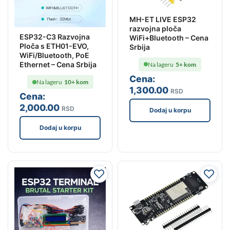
MH-ET LIVE ESP32
razvojna ploča
ESP32-C3 Razvojna
WiFi+Bluetooth – Cena
Ploča s ETH01-EVO,
Srbija
WiFi/Bluetooth, PoE
Ethernet – Cena Srbija
Na lageru
5+ kom
Cena:
Na lageru
10+ kom
1,300
.00
RSD
Cena:
2,000
.00
RSD
Dodaj u korpu
Dodaj u korpu