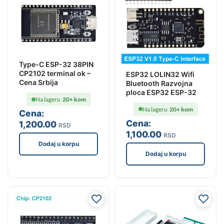
Type-C ESP-32 38PIN
CP2102 terminal ok –
ESP32 LOLIN32 Wifi
Cena Srbija
Bluetooth Razvojna
ploca ESP32 ESP-32
Na lageru
20+ kom
Na lageru
20+ kom
Cena:
Cena:
1,200
.00
RSD
1,100
.00
RSD
Dodaj u korpu
Dodaj u korpu