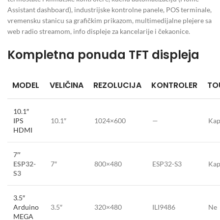
Assistant dashboard), industrijske kontrolne panele, POS terminale,
vremensku stanicu sa grafičkim prikazom, multimedijalne plejere sa
web radio streamom, info displeje za kancelarije i čekaonice.
Kompletna ponuda TFT displeja
MODEL
VELIČINA
REZOLUCIJA
KONTROLER
TO
10.1″
IPS
10.1″
1024×600
—
Kap
HDMI
7″
ESP32-
7″
800×480
ESP32-S3
Kap
S3
3.5″
Arduino
3.5″
320×480
ILI9486
Ne
MEGA