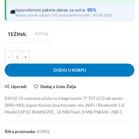
95%
Isporučenost paketa danas za sutra:
🚚
Realan uzorak zadnjih 100 isporučenih pošiljki · 08.08.2026
TEŽINA
0.03 kg
DODAJ U KORPU
Uporedi
Dodaj u Listu Želja
ESP32-S3 razvojna ploča sa integrisanim 7″ TFT LCD ekranom
(800×480), kapacitivnim touchscreen-om, WiFi i Bluetooth 5.0.
Model ESP32-8048S070C, 16 MB Flash, 8 MB PSRAM, USB-C.
Šifra proizvoda:
A3942