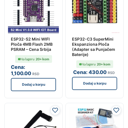
ESP32-S2 Mini WIFI
ESP32-C3 SuperMini
Ploča 4MB Flash 2MB
Ekspanziona Ploča
PSRAM – Cena Srbija
(Adapter sa Punjačem
Baterije)
Na lageru
20+ kom
Na lageru
20+ kom
Cena:
Cena:
430
.00
1,100
.00
RSD
RSD
Dodaj u korpu
Dodaj u korpu