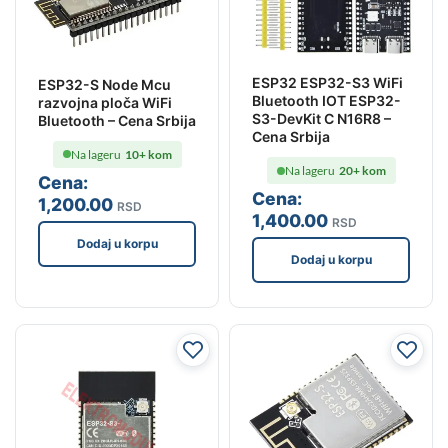
ESP32 ESP32-S3 WiFi
ESP32-S Node Mcu
Bluetooth IOT ESP32-
razvojna ploča WiFi
S3-DevKit C N16R8 –
Bluetooth – Cena Srbija
Cena Srbija
Na lageru
10+ kom
Na lageru
20+ kom
Cena:
Cena:
1,200
.00
RSD
1,400
.00
RSD
Dodaj u korpu
Dodaj u korpu