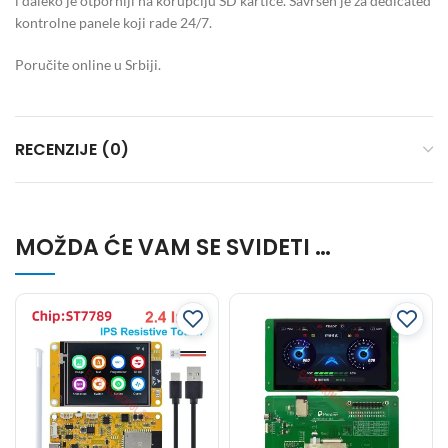
i daleko je otporniji na korupciju SD kartice. Savršen je za dedicated
kontrolne panele koji rade 24/7.
Poručite online u Srbiji.
RECENZIJE (0)
MOŽDA ĆE VAM SE SVIDETI …