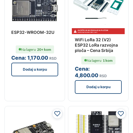
ESP32-WROOM-32U
WiFi LoRa 32 (V2)
ESP32 LoRa razvojna
Na lageru
20+ kom
ploča – Cena Srbija
Cena:
1,170
.00
RSD
Na lageru
1 kom
Cena:
Dodaj u korpu
4,800
.00
RSD
Dodaj u korpu