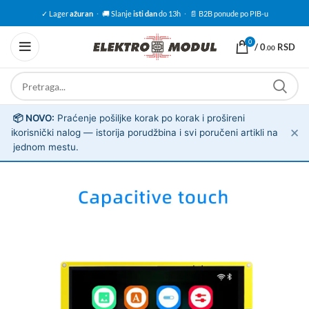
✓ Lager
ažuran
·
🚚 Slanje
isti dan
do 13h
·
📄 B2B ponude po PIB-u
0
/
0
RSD
.00
📦 NOVO:
Praćenje pošiljke korak po korak i prošireni
✕
ℹ️
korisnički nalog — istorija porudžbina i svi poručeni artikli na
jednom mestu.