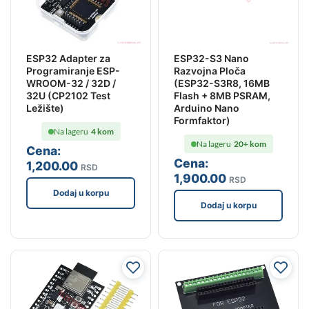
ESP32 Adapter za
ESP32-S3 Nano
Programiranje ESP-
Razvojna Ploča
WROOM-32 / 32D /
(ESP32-S3R8, 16MB
32U (CP2102 Test
Flash + 8MB PSRAM,
Ležište)
Arduino Nano
Formfaktor)
Na lageru
4 kom
Na lageru
20+ kom
Cena:
Cena:
1,200
.00
RSD
1,900
.00
RSD
Dodaj u korpu
Dodaj u korpu