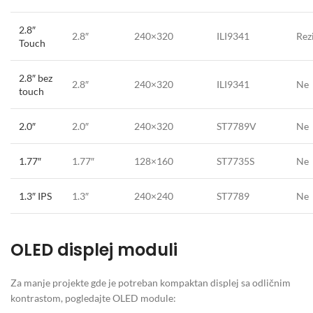
2.8″
2.8″
240×320
ILI9341
Rezi
Touch
2.8″ bez
2.8″
240×320
ILI9341
Ne
touch
2.0″
2.0″
240×320
ST7789V
Ne
1.77″
1.77″
128×160
ST7735S
Ne
1.3″ IPS
1.3″
240×240
ST7789
Ne
OLED displej moduli
Za manje projekte gde je potreban kompaktan displej sa odličnim
kontrastom, pogledajte OLED module: