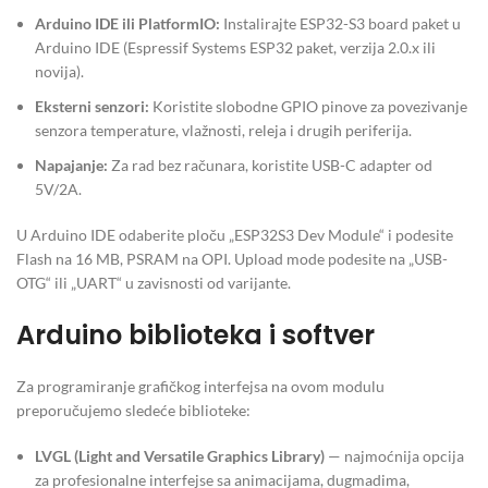
Arduino IDE ili PlatformIO:
Instalirajte ESP32-S3 board paket u
Arduino IDE (Espressif Systems ESP32 paket, verzija 2.0.x ili
novija).
Eksterni senzori:
Koristite slobodne GPIO pinove za povezivanje
senzora temperature, vlažnosti, releja i drugih periferija.
Napajanje:
Za rad bez računara, koristite USB-C adapter od
5V/2A.
U Arduino IDE odaberite ploču „ESP32S3 Dev Module“ i podesite
Flash na 16 MB, PSRAM na OPI. Upload mode podesite na „USB-
OTG“ ili „UART“ u zavisnosti od varijante.
Arduino biblioteka i softver
Za programiranje grafičkog interfejsa na ovom modulu
preporučujemo sledeće biblioteke:
LVGL (Light and Versatile Graphics Library)
— najmoćnija opcija
za profesionalne interfejse sa animacijama, dugmadima,