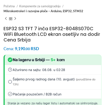
Početna
Komponente za samoizgradnju
Mikrokontroleri i razvojne ploče – Arduino, ESP32, STM32
ESP32 S3 TFT 7 inča ESP32-8048S070C
WiFi Bluetooth LCD ekran osetljiv na dodir
Cena Srbija
Cena:
9,190
RSD
.00
Na lageru u Srbiji
—
5+
kom
Ažurirano na sajtu: 08.08. u 02:28
Šaljemo prvog radnog dana (10. avgust)
(porudžbine do
13h)
Plaćanje pouzećem / B2B račun
Stanje je vezano za našu lager listu i automatski se sinhronizuje.