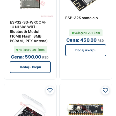
ESP-32S samo cip
ESP32-S3-WROOM-
1U N16R8 WiFi +
Bluetooth Modul
Na lageru
20+ kom
(16MB Flash, 8MB
Cena:
450
.00
PSRAM, IPEX Antena)
RSD
Na lageru
20+ kom
Dodaj u korpu
Cena:
590
.00
RSD
Dodaj u korpu