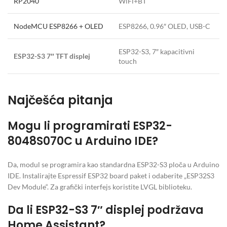
RP2040
WiFi+BT
NodeMCU ESP8266 + OLED
ESP8266, 0.96″ OLED, USB-C
ESP32-S3, 7″ kapacitivni
ESP32-S3 7″ TFT displej
touch
Najčešća pitanja
Mogu li programirati ESP32-
8048S070C u Arduino IDE?
Da, modul se programira kao standardna ESP32-S3 ploča u Arduino
IDE. Instalirajte Espressif ESP32 board paket i odaberite „ESP32S3
Dev Module“. Za grafički interfejs koristite LVGL biblioteku.
Da li ESP32-S3 7″ displej podržava
Home Assistant?