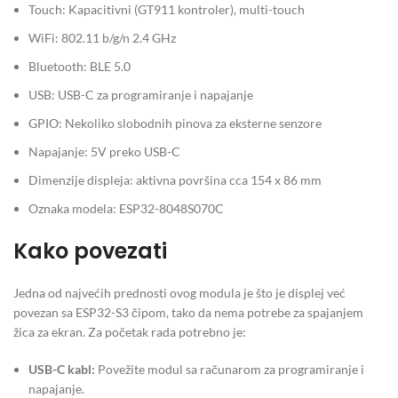
Touch: Kapacitivni (GT911 kontroler), multi-touch
WiFi: 802.11 b/g/n 2.4 GHz
Bluetooth: BLE 5.0
USB: USB-C za programiranje i napajanje
GPIO: Nekoliko slobodnih pinova za eksterne senzore
Napajanje: 5V preko USB-C
Dimenzije displeja: aktivna površina cca 154 x 86 mm
Oznaka modela: ESP32-8048S070C
Kako povezati
Jedna od najvećih prednosti ovog modula je što je displej već
povezan sa ESP32-S3 čipom, tako da nema potrebe za spajanjem
žica za ekran. Za početak rada potrebno je:
USB-C kabl:
Povežite modul sa računarom za programiranje i
napajanje.