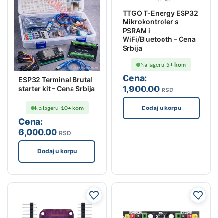
TTGO T-Energy ESP32
Mikrokontroler s
PSRAM i
WiFi/Bluetooth – Cena
Srbija
Na lageru
5+ kom
Cena:
ESP32 Terminal Brutal
1,900
.00
starter kit – Cena Srbija
RSD
Dodaj u korpu
Na lageru
10+ kom
Cena:
6,000
.00
RSD
Dodaj u korpu