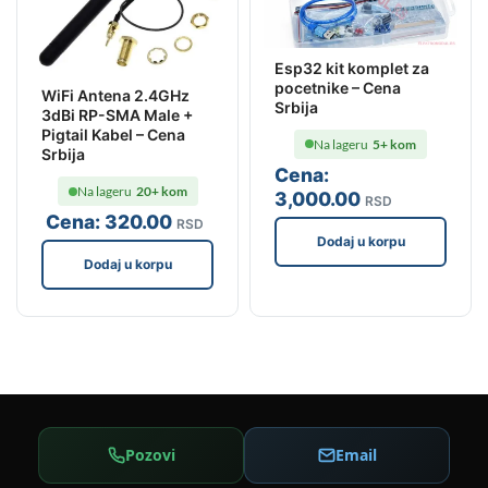
Esp32 kit komplet za
pocetnike – Cena
WiFi Antena 2.4GHz
Srbija
3dBi RP-SMA Male +
Pigtail Kabel – Cena
Na lageru
5+ kom
Srbija
Cena:
Na lageru
20+ kom
3,000
.00
RSD
Cena:
320
.00
RSD
Dodaj u korpu
Dodaj u korpu
Pozovi
Email