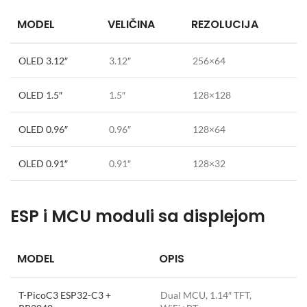
MODEL
VELIČINA
REZOLUCIJA
OLED 3.12″
3.12″
256×64
OLED 1.5″
1.5″
128×128
OLED 0.96″
0.96″
128×64
OLED 0.91″
0.91″
128×32
ESP i MCU moduli sa displejom
MODEL
OPIS
T-PicoC3 ESP32-C3 +
Dual MCU, 1.14″ TFT,