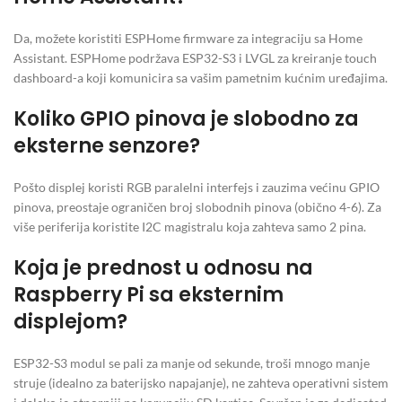
Da, možete koristiti ESPHome firmware za integraciju sa Home
Assistant. ESPHome podržava ESP32-S3 i LVGL za kreiranje touch
dashboard-a koji komunicira sa vašim pametnim kućnim uređajima.
Koliko GPIO pinova je slobodno za
eksterne senzore?
Pošto displej koristi RGB paralelni interfejs i zauzima većinu GPIO
pinova, preostaje ograničen broj slobodnih pinova (obično 4-6). Za
više periferija koristite I2C magistralu koja zahteva samo 2 pina.
Koja je prednost u odnosu na
Raspberry Pi sa eksternim
displejom?
ESP32-S3 modul se pali za manje od sekunde, troši mnogo manje
struje (idealno za baterijsko napajanje), ne zahteva operativni sistem