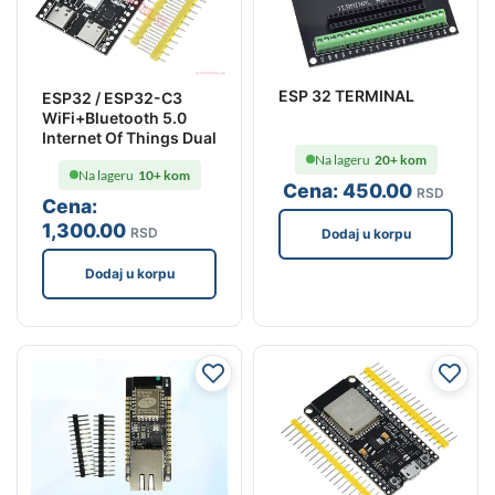
ESP 32 TERMINAL
ESP32 / ESP32-C3
WiFi+Bluetooth 5.0
Internet Of Things Dual
Na lageru
20+ kom
Na lageru
10+ kom
Cena:
450
.00
RSD
Cena:
1,300
.00
RSD
Dodaj u korpu
Dodaj u korpu