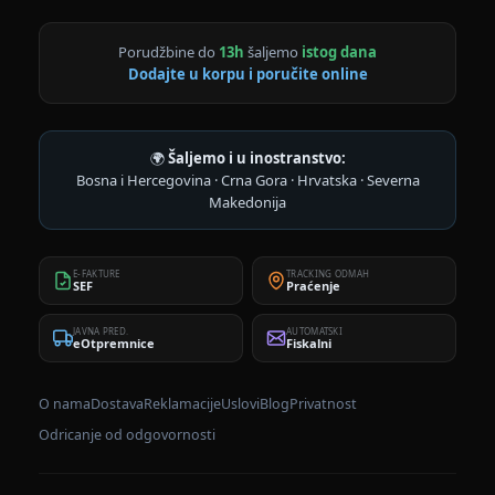
Porudžbine do
13h
šaljemo
istog dana
Dodajte u korpu i poručite online
🌍
Šaljemo i u inostranstvo:
Bosna i Hercegovina · Crna Gora · Hrvatska · Severna
Makedonija
E-FAKTURE
TRACKING ODMAH
SEF
Praćenje
JAVNA PRED.
AUTOMATSKI
eOtpremnice
Fiskalni
O nama
Dostava
Reklamacije
Uslovi
Blog
Privatnost
Odricanje od odgovornosti