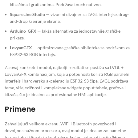
klizačima i grafikonima. Podržava touch nativno.
SquareLine Studio
— vizuelni dizajner za LVGL interfejse, drag-
and-drop kreiranje ekrana.
Arduino_GFX
— lakša alternativa za jednostavnije grafičke
prikaze.
LovyanGFX
— optimizovana grafička biblioteka sa podrškom za
ESP32-S3 RGB interfejs.
Za ovaj konkretni modul, najbolji rezultati se postižu sa LVGL +
LovyanGFX kombinacijom, koja u potpunosti koristi RGB paralelni
interfejs i hardversku akceleraciju ESP32-S3 čipa. LVGL podržava
teme, višejezičnost i kompleksne widgete poput tabela, grafova i
klizača, što je idealno za profesionalne HMI aplikacije.
Primene
Zahvaljujući velikom ekranu, WiFi i Bluetooth povezivosti i
dovoljno snažnom procesoru, ovaj modul je idealan za: pametne
termostate i klimatske kontrolere, kućnu automatizaciju (Home