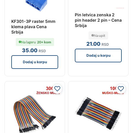
Pin letvica zenska 2
pin header 2 pin – Cena
KF301-3P raster 5mm
Srbija
klema plava Cena
Srbija
Na upit
Na lageru
20+ kom
21
.00
RSD
35
.00
RSD
Dodaj u korpu
Dodaj u korpu