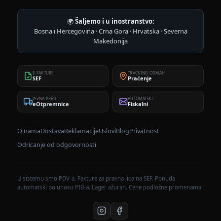
🌍
Šaljemo i u inostranstvo:
Bosna i Hercegovina · Crna Gora · Hrvatska · Severna
Makedonija
E-FAKTURE
TRACKING ODMAH
SEF
Praćenje
JAVNA PRED.
AUTOMATSKI
eOtpremnice
Fiskalni
O nama
Dostava
Reklamacije
Uslovi
Blog
Privatnost
Odricanje od odgovornosti
U sistemu smo PDV-a. Fakture za pravna lica na SEF. Ponuda
automatski po unosu PIB-a. Lager ažuran. Cene podložne promenama.