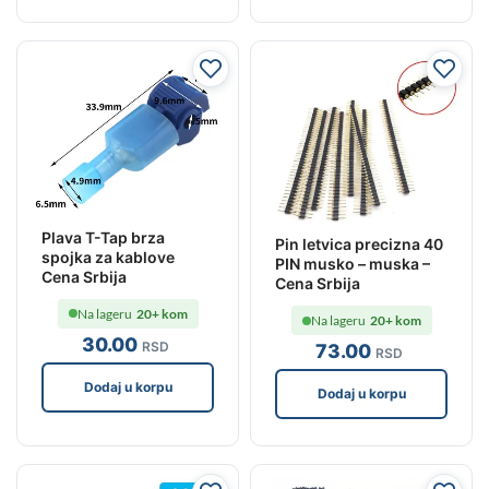
Plava T-Tap brza
Pin letvica precizna 40
spojka za kablove
PIN musko – muska –
Cena Srbija
Cena Srbija
Na lageru
20+ kom
Na lageru
20+ kom
30
.00
RSD
73
.00
RSD
Dodaj u korpu
Dodaj u korpu