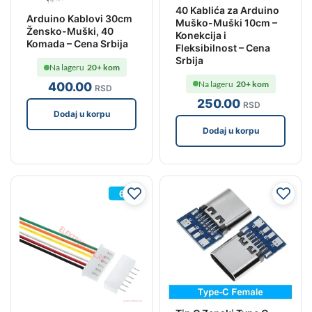
40 Kablića za Arduino
Arduino Kablovi 30cm
Muško-Muški 10cm –
Žensko-Muški, 40
Konekcija i
Komada – Cena Srbija
Fleksibilnost – Cena
Srbija
Na lageru
20+ kom
Na lageru
20+ kom
400
.00
RSD
250
.00
RSD
Dodaj u korpu
Dodaj u korpu