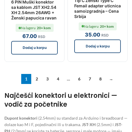
Tip C Zenski Type C
6 PIN Muški konektor
Femail adapter uticnica
sa kablom JST XH2.54
samoizgradnja – Cena
XH 2.54mm 26AWG +
Srbija
Ženski papucica ravan
Na lageru
20+ kom
Na lageru
20+ kom
35
.00
RSD
67
.00
RSD
Dodaj u korpu
Dodaj u korpu
1
2
3
4
…
6
7
8
→
Najčešći konektori u elektronici —
vodič za početnike
Dupont konektori
(2.54mm) su standard za Arduino i breadboard —
dolaze kao M i F, pojedinačni ili u trakama.
JST-XH
(2.5mm) i
JST-
PH
(2.0mm) se koriste za baterije, senzore i male motore — imaju