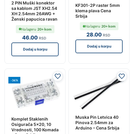
2 PIN Muški konektor
KF301-2P raster 5mm
sa kablom JST XH2.54
klema plava Cena
XH 2.54mm 26AWG +
Srbija
Ženski papucica ravan
Na lageru
20+ kom
Na lageru
20+ kom
28
.00
RSD
46
.00
RSD
Dodaj u korpu
Dodaj u korpu
-36%
Muska Pin Letvica 40
Komplet Staklenih
Pinova 2.54mm za
Osigurača 5×20, 10
Arduino – Cena Srbija
Vrednosti, 100 Komada