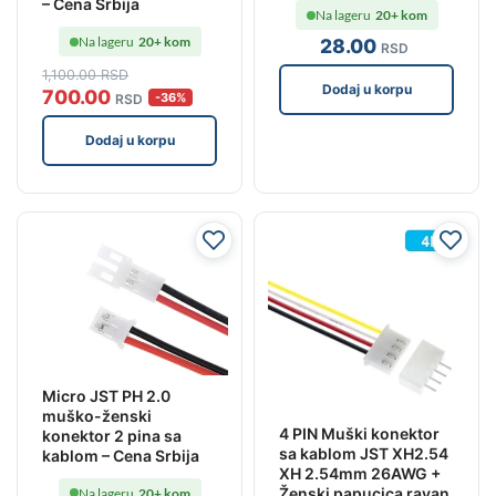
– Cena Srbija
Na lageru
20+ kom
Na lageru
20+ kom
28
.00
RSD
1,100
.00
RSD
Dodaj u korpu
700
.00
-36%
RSD
Dodaj u korpu
Micro JST PH 2.0
muško-ženski
4 PIN Muški konektor
konektor 2 pina sa
sa kablom JST XH2.54
kablom – Cena Srbija
XH 2.54mm 26AWG +
Ženski papucica ravan
Na lageru
20+ kom