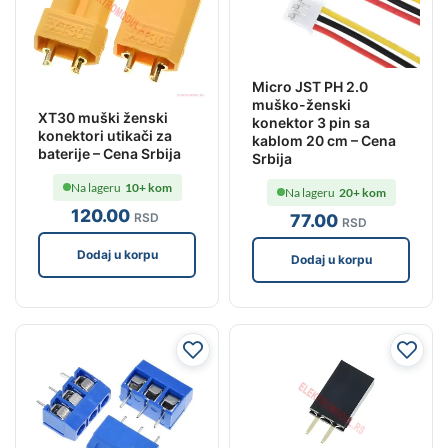
Micro JST PH 2.0
muško-ženski
XT30 muški ženski
konektor 3 pin sa
konektori utikači za
kablom 20 cm – Cena
baterije – Cena Srbija
Srbija
Na lageru
10+ kom
Na lageru
20+ kom
120
.00
77
.00
RSD
RSD
Dodaj u korpu
Dodaj u korpu