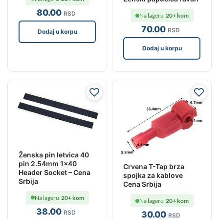
80
.00
RSD
Na lageru
20+ kom
70
.00
RSD
Dodaj u korpu
Dodaj u korpu
Ženska pin letvica 40
pin 2.54mm 1×40
Crvena T-Tap brza
Header Socket – Cena
spojka za kablove
Srbija
Cena Srbija
Na lageru
20+ kom
Na lageru
20+ kom
38
.00
RSD
30
.00
RSD