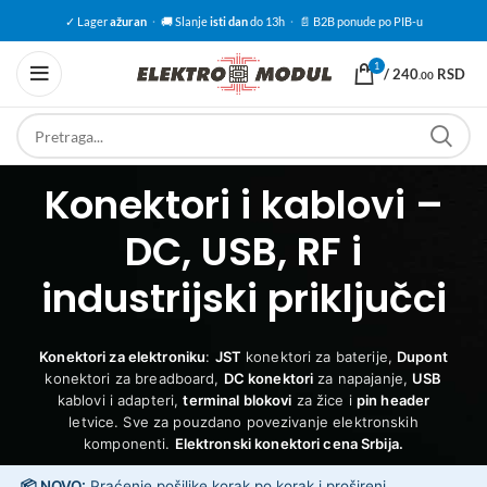
✓ Lager
ažuran
·
🚚 Slanje
isti dan
do 13h
·
📄 B2B ponude po PIB-u
1
/
240
RSD
.00
Konektori i kablovi –
DC, USB, RF i
industrijski priključci
Konektori za elektroniku
:
JST
konektori za baterije,
Dupont
konektori za breadboard,
DC konektori
za napajanje,
USB
kablovi i adapteri,
terminal blokovi
za žice i
pin header
letvice. Sve za pouzdano povezivanje elektronskih
komponenti.
Elektronski konektori cena Srbija.
📦 NOVO:
Praćenje pošiljke korak po korak i prošireni