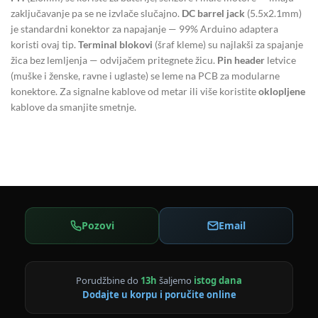
zaključavanje pa se ne izvlače slučajno.
DC barrel jack
(5.5x2.1mm)
je standardni konektor za napajanje — 99% Arduino adaptera
koristi ovaj tip.
Terminal blokovi
(šraf kleme) su najlakši za spajanje
žica bez lemljenja — odvijačem pritegnete žicu.
Pin header
letvice
(muške i ženske, ravne i uglaste) se leme na PCB za modularne
konektore. Za signalne kablove od metar ili više koristite
oklopljene
kablove da smanjite smetnje.
Pozovi
Email
Porudžbine do
13h
šaljemo
istog dana
Dodajte u korpu i poručite online