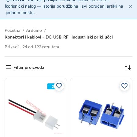
✕
ℹ️
korisnički nalog — istorija porudžbina i svi poručeni artikli na
jednom mestu.
Početna
Arduino
Konektori i kablovi – DC, USB, RF i industrijski priključci
Prikaz 1–24 od 192 rezultata
Filter proizvoda