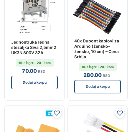
40x Dupont kablovi za
Jednostruka redna
Arduino (žensko-
stezaljka Siva 2,5mm2
žensko, 10 cm) – Cena
UK3N 800V 32A
Srbija
Na lageru
20+ kom
Na lageru
20+ kom
70
.00
RSD
280
.00
RSD
Dodaj u korpu
Dodaj u korpu