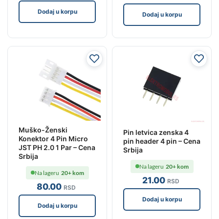
Dodaj u korpu
Dodaj u korpu
Muško-Ženski
Pin letvica zenska 4
Konektor 4 Pin Micro
pin header 4 pin – Cena
JST PH 2.0 1 Par – Cena
Srbija
Srbija
Na lageru
20+ kom
Na lageru
20+ kom
21
.00
RSD
80
.00
RSD
Dodaj u korpu
Dodaj u korpu