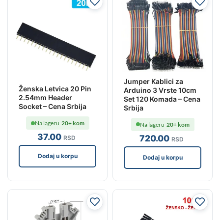
Jumper Kablici za
Ženska Letvica 20 Pin
Arduino 3 Vrste 10cm
2.54mm Header
Set 120 Komada – Cena
Socket – Cena Srbija
Srbija
Na lageru
20+ kom
Na lageru
20+ kom
37
.00
720
.00
RSD
RSD
Dodaj u korpu
Dodaj u korpu