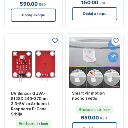
150
.00
RSD
550
.00
RSD
Dodaj u korpu
Dodaj u korpu
Smart Pir motion
UV Senzor GUVA-
nocno svetlo
S12SD 240-370nm
3.3-5V za Arduino i
Raspberry Pi Cena
Na lageru
10+ kom
Srbija
650
.00
RSD
Na lageru
5+ kom