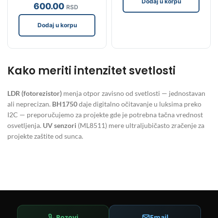
Dodaj u korpu
600
.00
RSD
Dodaj u korpu
Kako meriti intenzitet svetlosti
LDR (fotorezistor)
menja otpor zavisno od svetlosti — jednostavan
ali neprecizan.
BH1750
daje digitalno očitavanje u luksima preko
I2C — preporučujemo za projekte gde je potrebna tačna vrednost
osvetljenja.
UV senzori
(ML8511) mere ultraljubičasto zračenje za
projekte zaštite od sunca.
Pozovi
Email