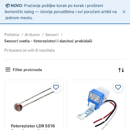
📦 NOVO:
Praćenje pošiljke korak po korak i prošireni
✕
ℹ️
korisnički nalog — istorija porudžbina i svi poručeni artikli na
jednom mestu.
Početna
Arduino
Senzori
Senzori svetla – fotorezistori i dan/noć prekidači
Prikazano je svih 8 rezultata
Filter proizvoda
Fotorezistor LDR 5516