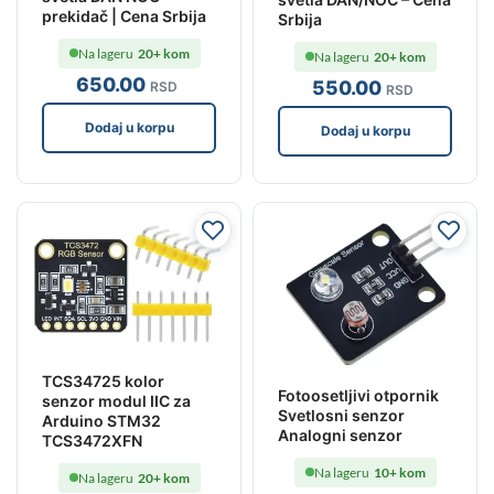
prekidač | Cena Srbija
Srbija
Na lageru
20+ kom
Na lageru
20+ kom
650
.00
550
.00
RSD
RSD
Dodaj u korpu
Dodaj u korpu
TCS34725 kolor
Fotoosetljivi otpornik
senzor modul IIC za
Svetlosni senzor
Arduino STM32
Analogni senzor
TCS3472XFN
Na lageru
10+ kom
Na lageru
20+ kom