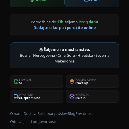
Porudžbine do
13h
šaljemo
istog dana
Dodajte u korpu i poručite online
🌍
Šaljemo i u inostranstvo:
Bosna i Hercegovina · Crna Gora · Hrvatska · Severna
Makedonija
E-FAKTURE
TRACKING ODMAH
SEF
Praćenje
JAVNA PRED.
AUTOMATSKI
eOtpremnice
Fiskalni
O nama
Dostava
Reklamacije
Uslovi
Blog
Privatnost
Odricanje od odgovornosti