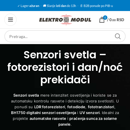
✓ Lager
ažuran
·
🚚 Slanje
isti dan
do 13h
·
📄 B2B ponude po PIB-u
0
/
0
RSD
.00
Senzori svetla –
fotorezistori i dan/noć
prekidači
Senzori svetla
mere intenzitet osvetljenja i koriste se za
automatsku kontrolu rasvete i detekciju izvora svetlosti. U
ponudi su
LDR fotorezistori
,
fotodiode
,
fototranzistori
,
BH1750 digitalni senzori osvetljenja
i
UV senzori
. Idealni za
projekte
automatske rasvete
i
praćenja sunca za solarne
panele
.