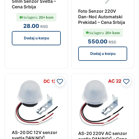
5mm Senzor Svetla –
Cena Srbija
Foto Senzor 220V
Dan-Noć Automatski
Na lageru
20+ kom
Prekidač – Cena Srbija
28
.00
RSD
Na lageru
20+ kom
Dodaj u korpu
550
.00
RSD
Dodaj u korpu
AS-20 DC 12V senzor
AS-20 220V AC senzor
svetla DAN NOĆ
svetla DAN/NOĆ – Cena