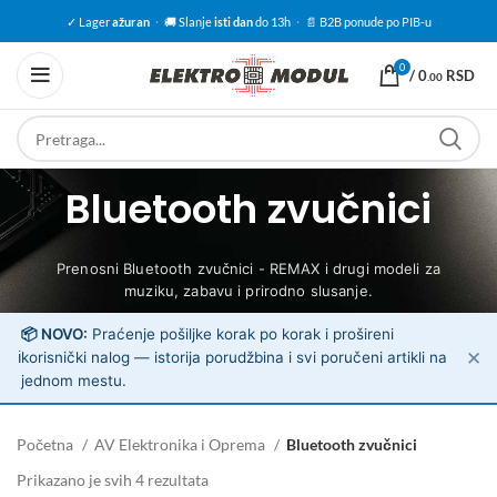
✓ Lager
ažuran
·
🚚 Slanje
isti dan
do 13h
·
📄 B2B ponude po PIB-u
0
/
0
RSD
.00
Bluetooth zvučnici
Prenosni Bluetooth zvučnici - REMAX i drugi modeli za
muziku, zabavu i prirodno slusanje.
📦 NOVO:
Praćenje pošiljke korak po korak i prošireni
✕
ℹ️
korisnički nalog — istorija porudžbina i svi poručeni artikli na
jednom mestu.
Početna
AV Elektronika i Oprema
Bluetooth zvučnici
Prikazano je svih 4 rezultata