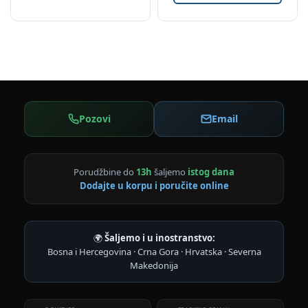
Pozovi
Email
Porudžbine do
13h
šaljemo
istog dana
Dodajte u korpu i poručite online
🌍
Šaljemo i u inostranstvo:
Bosna i Hercegovina · Crna Gora · Hrvatska · Severna
Makedonija