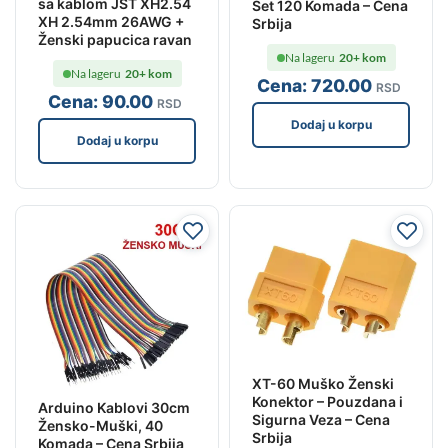
sa kablom JST XH2.54
Set 120 Komada – Cena
XH 2.54mm 26AWG +
Srbija
Ženski papucica ravan
Na lageru
20+ kom
Na lageru
20+ kom
Cena:
720
.00
RSD
Cena:
90
.00
RSD
Dodaj u korpu
Dodaj u korpu
XT-60 Muško Ženski
Konektor – Pouzdana i
Arduino Kablovi 30cm
Sigurna Veza – Cena
Žensko-Muški, 40
Srbija
Komada – Cena Srbija