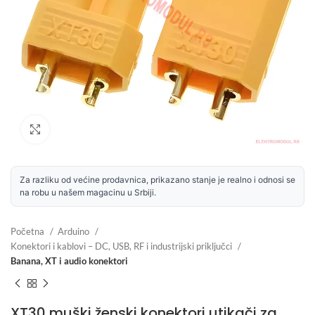
Uvećaj sliku
Za razliku od većine prodavnica, prikazano stanje je realno i odnosi se
na robu u našem magacinu u Srbiji.
Početna
Arduino
Konektori i kablovi – DC, USB, RF i industrijski priključci
Banana, XT i audio konektori
XT30 muški ženski konektori utikači za