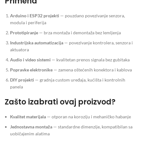
Primena
Arduino i ESP32 projekti
— pouzdano povezivanje senzora,
modula i periferija
Prototipiranje
— brza montaža i demontaža bez lemljenja
Industrijska automatizacija
— povezivanje kontrolera, senzora i
aktuatora
Audio i video sistemi
— kvalitetan prenos signala bez gubitaka
Popravke elektronike
— zamena oštećenih konektora i kablova
DIY projekti
— gradnja custom uređaja, kućišta i kontrolnih
panela
Zašto izabrati ovaj proizvod?
Kvalitet materijala
— otporan na koroziju i mehaničko habanje
Jednostavna montaža
— standardne dimenzije, kompatibilan sa
uobičajenim alatima