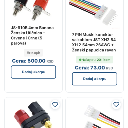
JS-910B 4mm Banana
Ženska Utičnica –
7 PIN Muški konektor
Crvene i Crne (5
sa kablom JST XH2.54
parova)
XH 2.54mm 26AWG +
Ženski papucica ravan
Na upit
Na lageru
20+ kom
Cena:
500
.00
RSD
Cena:
73
.00
RSD
Dodaj u korpu
Dodaj u korpu