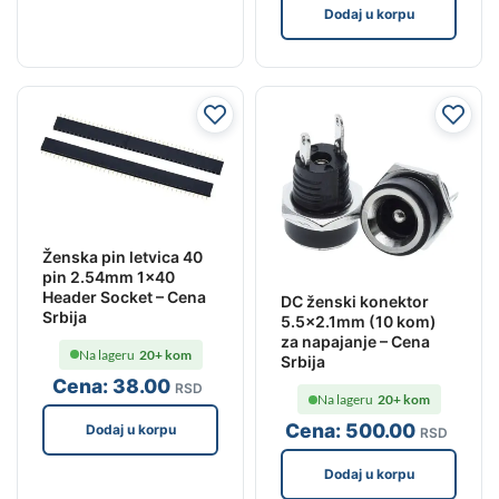
Dodaj u korpu
Ženska pin letvica 40
pin 2.54mm 1×40
Header Socket – Cena
DC ženski konektor
Srbija
5.5×2.1mm (10 kom)
za napajanje – Cena
Na lageru
20+ kom
Srbija
Cena:
38
.00
RSD
Na lageru
20+ kom
Cena:
500
.00
Dodaj u korpu
RSD
Dodaj u korpu