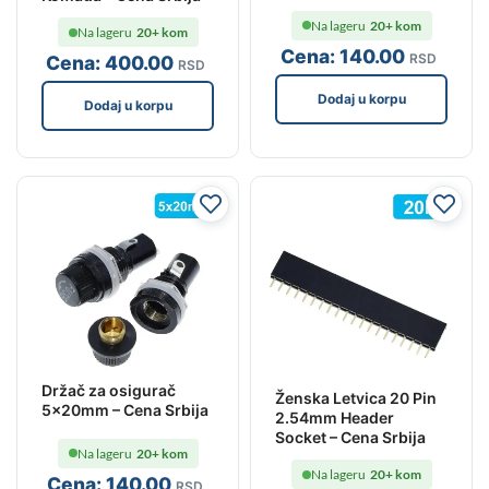
Na lageru
20+ kom
Na lageru
20+ kom
Cena:
140
.00
RSD
Cena:
400
.00
RSD
Dodaj u korpu
Dodaj u korpu
Držač za osigurač
Ženska Letvica 20 Pin
5x20mm – Cena Srbija
2.54mm Header
Socket – Cena Srbija
Na lageru
20+ kom
Na lageru
20+ kom
Cena:
140
.00
RSD