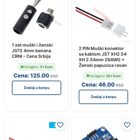
1 set muški i ženski
2 PIN Muški konektor
J072 4mm banana
sa kablom JST XH2.54
CRNI – Cena Srbija
XH 2.54mm 26AWG +
Ženski papucica ravan
Na lageru
5+ kom
Cena:
125
.00
Na lageru
20+ kom
RSD
Cena:
46
.00
RSD
Dodaj u korpu
Dodaj u korpu