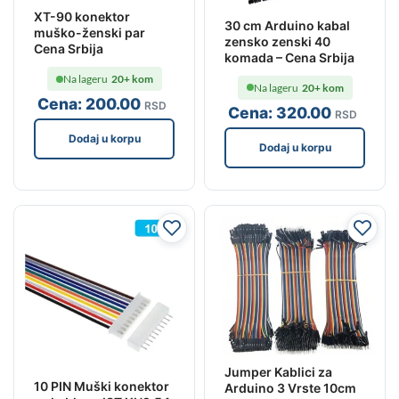
XT-90 konektor
30 cm Arduino kabal
muško-ženski par
zensko zenski 40
Cena Srbija
komada – Cena Srbija
Na lageru
20+ kom
Na lageru
20+ kom
Cena:
200
.00
RSD
Cena:
320
.00
RSD
Dodaj u korpu
Dodaj u korpu
Jumper Kablici za
10 PIN Muški konektor
Arduino 3 Vrste 10cm