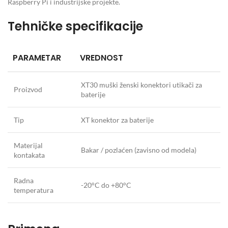
Raspberry Pi i industrijske projekte.
Tehničke specifikacije
PARAMETAR
VREDNOST
XT30 muški ženski konektori utikači za
Proizvod
baterije
Tip
XT konektor za baterije
Materijal
Bakar / pozlaćen (zavisno od modela)
kontakata
Radna
-20°C do +80°C
temperatura