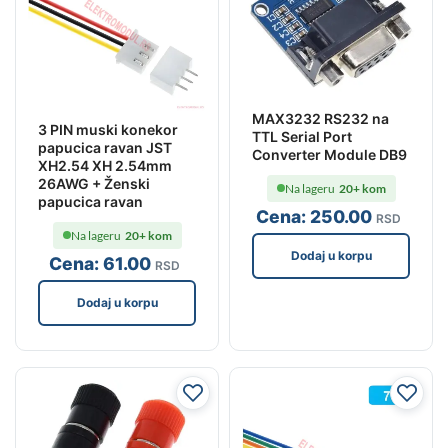
MAX3232 RS232 na
3 PIN muski konekor
TTL Serial Port
papucica ravan JST
Converter Module DB9
XH2.54 XH 2.54mm
26AWG + Ženski
Na lageru
20+ kom
papucica ravan
Cena:
250
.00
RSD
Na lageru
20+ kom
Dodaj u korpu
Cena:
61
.00
RSD
Dodaj u korpu