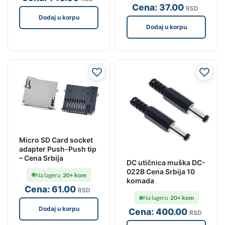
Cena:
37
.00
RSD
Dodaj u korpu
Dodaj u korpu
Micro SD Card socket
adapter Push-Push tip
– Cena Srbija
DC utičnica muška DC-
022B Cena Srbija 10
Na lageru
20+ kom
komada
Cena:
61
.00
RSD
Na lageru
20+ kom
Dodaj u korpu
Cena:
400
.00
RSD