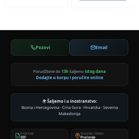
Pozovi
Email
Porudžbine do
13h
šaljemo
istog dana
Dodajte u korpu i poručite online
🌍
Šaljemo i u inostranstvo:
Bosna i Hercegovina · Crna Gora · Hrvatska · Severna
Makedonija
E-FAKTURE
TRACKING ODMAH
SEF
Praćenje