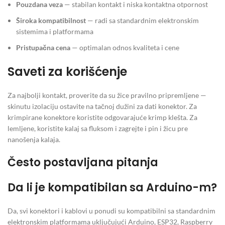
Pouzdana veza
— stabilan kontakt i niska kontaktna otpornost
Široka kompatibilnost
— radi sa standardnim elektronskim
sistemima i platformama
Pristupačna cena
— optimalan odnos kvaliteta i cene
Saveti za korišćenje
Za najbolji kontakt, proverite da su žice pravilno pripremljene —
skinutu izolaciju ostavite na tačnoj dužini za dati konektor. Za
krimpirane konektore koristite odgovarajuće krimp klešta. Za
lemljene, koristite kalaj sa fluksom i zagrejte i pin i žicu pre
nanošenja kalaja.
Često postavljana pitanja
Da li je kompatibilan sa Arduino-m?
Da, svi konektori i kablovi u ponudi su kompatibilni sa standardnim
elektronskim platformama uključujući Arduino, ESP32, Raspberry