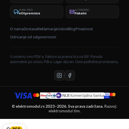
JAVNA PRED.
AUTOMATSKI
eOtpremnice
Fiskalni
O nama
Dostava
Reklamacije
Uslovi
Blog
Privatnost
Odricanje od odgovornosti
U sistemu smo PDV-a. Fakture za pravna lica na SEF. Ponuda
automatski po unosu PIB-a. Lager ažuran. Cene podložne promenama.
© elektromodul.rs 2023–2026. Sva prava zadržana.
Razvoj:
elektromodul tim.
💱
РСД