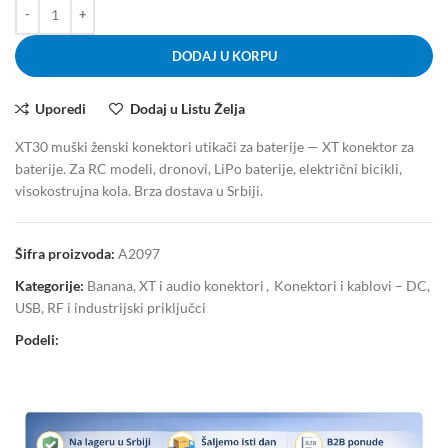
DODAJ U KORPU
Uporedi
Dodaj u Listu Želja
XT30 muški ženski konektori utikači za baterije — XT konektor za
baterije. Za RC modeli, dronovi, LiPo baterije, električni bicikli,
visokostrujna kola. Brza dostava u Srbiji.
Šifra proizvoda:
A2097
Kategorije:
Banana, XT i audio konektori
,
Konektori i kablovi – DC,
USB, RF i industrijski priključci
Podeli: