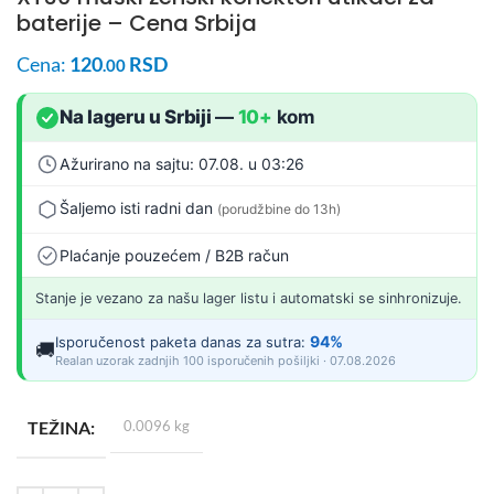
baterije – Cena Srbija
Cena:
120
RSD
.00
Na lageru u Srbiji
—
10+
kom
Ažurirano na sajtu: 07.08. u 03:26
Šaljemo isti radni dan
(porudžbine do 13h)
Plaćanje pouzećem / B2B račun
Stanje je vezano za našu lager listu i automatski se sinhronizuje.
94%
Isporučenost paketa danas za sutra:
🚚
Realan uzorak zadnjih 100 isporučenih pošiljki · 07.08.2026
TEŽINA
0.0096 kg