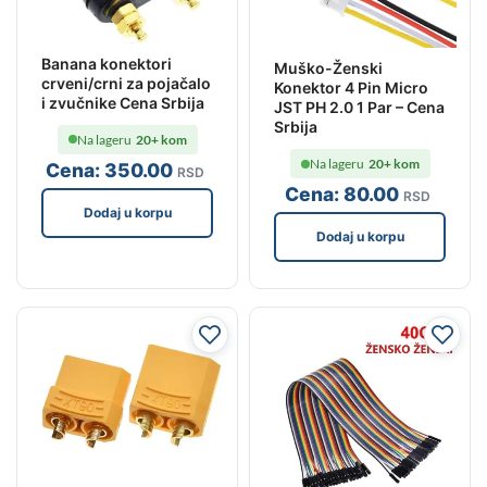
Banana konektori
Muško-Ženski
crveni/crni za pojačalo
Konektor 4 Pin Micro
i zvučnike Cena Srbija
JST PH 2.0 1 Par – Cena
Srbija
Na lageru
20+ kom
Na lageru
20+ kom
Cena:
350
.00
RSD
Cena:
80
.00
RSD
Dodaj u korpu
Dodaj u korpu