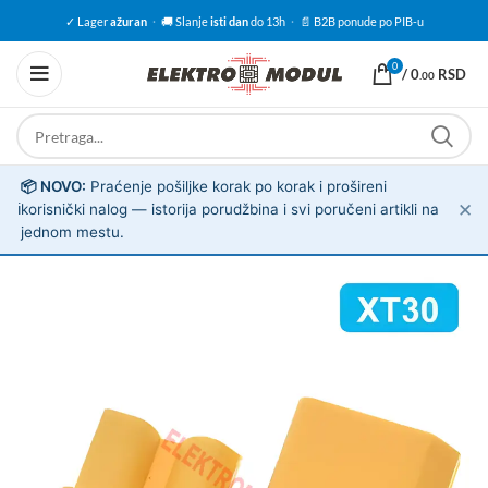
✓ Lager
ažuran
·
🚚 Slanje
isti dan
do 13h
·
📄 B2B ponude po PIB-u
0
/
0
RSD
.00
📦 NOVO:
Praćenje pošiljke korak po korak i prošireni
✕
ℹ️
korisnički nalog — istorija porudžbina i svi poručeni artikli na
jednom mestu.