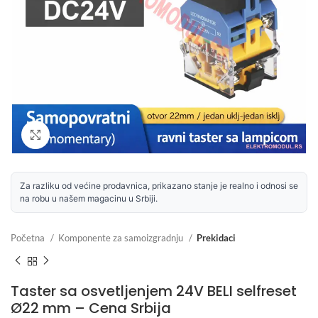
Uvećaj sliku
Za razliku od većine prodavnica, prikazano stanje je realno i odnosi se
na robu u našem magacinu u Srbiji.
Početna
Komponente za samoizgradnju
Prekidaci
Taster sa osvetljenjem 24V BELI selfreset
Ø22 mm – Cena Srbija