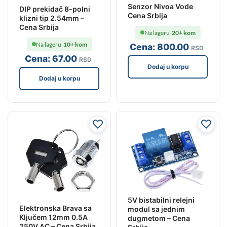
Senzor Nivoa Vode
DIP prekidač 8-polni
Cena Srbija
klizni tip 2.54mm –
Cena Srbija
Na lageru
20+ kom
Na lageru
10+ kom
Cena:
800
.00
RSD
Cena:
67
.00
RSD
Dodaj u korpu
Dodaj u korpu
5V bistabilni relejni
Elektronska Brava sa
modul sa jednim
Ključem 12mm 0.5A
dugmetom – Cena
250V AC – Cena Srbija