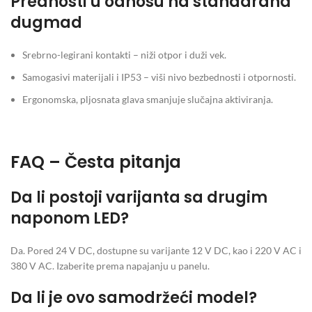
Prednosti u odnosu na standardna
dugmad
Srebrno-legirani kontakti – niži otpor i duži vek.
Samogasivi materijali i IP53 – viši nivo bezbednosti i otpornosti.
Ergonomska, pljosnata glava smanjuje slučajna aktiviranja.
FAQ – Česta pitanja
Da li postoji varijanta sa drugim
naponom LED?
Da. Pored 24 V DC, dostupne su varijante 12 V DC, kao i 220 V AC i
380 V AC. Izaberite prema napajanju u panelu.
Da li je ovo samodržeći model?