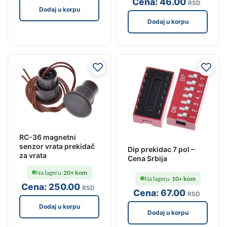
Cena:
46
.00
RSD
Dodaj u korpu
Dodaj u korpu
RC-36 magnetni
senzor vrata prekidač
Dip prekidac 7 pol –
za vrata
Cena Srbija
Na lageru
20+ kom
Na lageru
10+ kom
Cena:
250
.00
RSD
Cena:
67
.00
RSD
Dodaj u korpu
Dodaj u korpu