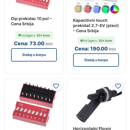
Dip prekidac 10 pol –
Kapacitivni touch
Cena Srbija
prekidač 2.7-6V (plavi)
– Cena Srbija
Na lageru
10+ kom
Na lageru
10+ kom
Cena:
73
.00
RSD
Cena:
190
.00
RSD
Dodaj u korpu
Dodaj u korpu
Horizontalni Plovni