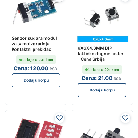
Senzor sudara modul
za samoizgradnju
6X6X4.3MM DIP
Kontaktni prekidac
taktičko dugme taster
– Cena Srbija
Na lageru
20+ kom
Cena:
120
.00
RSD
Na lageru
20+ kom
Cena:
21
.00
RSD
Dodaj u korpu
Dodaj u korpu