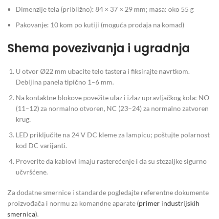
Dimenzije tela (približno): 84 × 37 × 29 mm; masa: oko 55 g
Pakovanje: 10 kom po kutiji (moguća prodaja na komad)
Shema povezivanja i ugradnja
U otvor Ø22 mm ubacite telo tastera i fiksirajte navrtkom.
Debljina panela tipično 1–6 mm.
Na kontaktne blokove povežite ulaz i izlaz upravljačkog kola: NO
(11–12) za normalno otvoren, NC (23–24) za normalno zatvoren
krug.
LED priključite na 24 V DC kleme za lampicu; poštujte polarnost
kod DC varijanti.
Proverite da kablovi imaju rasterećenje i da su stezaljke sigurno
učvršćene.
Za dodatne smernice i standarde pogledajte referentne dokumente
proizvođača i normu za komandne aparate (
primer industrijskih
smernica
).