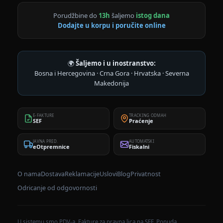
Porudžbine do
13h
šaljemo
istog dana
Dodajte u korpu i poručite online
🌍
Šaljemo i u inostranstvo:
Bosna i Hercegovina · Crna Gora · Hrvatska · Severna
Makedonija
E-FAKTURE
TRACKING ODMAH
SEF
Praćenje
JAVNA PRED.
AUTOMATSKI
eOtpremnice
Fiskalni
O nama
Dostava
Reklamacije
Uslovi
Blog
Privatnost
Odricanje od odgovornosti
U sistemu smo PDV-a. Fakture za pravna lica na SEF. Ponuda