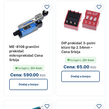
DIP prekidač 3-polni
ME-8108 granični
klizni tip 2.54mm –
prekidač
Cena Srbija
mikroprekidač Cena
Srbija
Na lageru
20+ kom
Cena:
65
.00
RSD
Na lageru
20+ kom
Cena:
590
.00
RSD
Dodaj u korpu
Dodaj u korpu