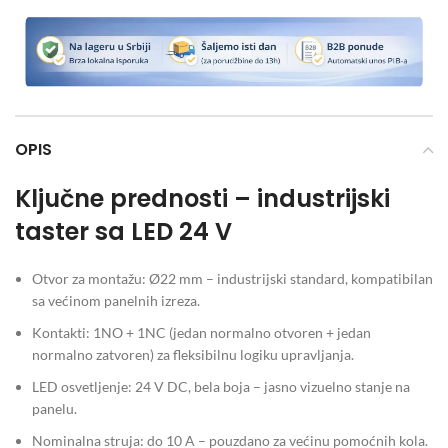
OPIS
Ključne prednosti – industrijski
taster sa LED 24 V
Otvor za montažu: Ø22 mm – industrijski standard, kompatibilan
sa većinom panelnih izreza.
Kontakti: 1NO + 1NC (jedan normalno otvoren + jedan
normalno zatvoren) za fleksibilnu logiku upravljanja.
LED osvetljenje: 24 V DC, bela boja – jasno vizuelno stanje na
panelu.
Nominalna struja: do 10 A – pouzdano za većinu pomoćnih kola.