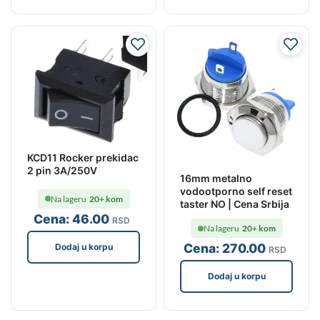
KCD11 Rocker prekidac
2 pin 3A/250V
16mm metalno
vodootporno self reset
Na lageru
20+ kom
taster NO | Cena Srbija
Cena:
46
.00
RSD
Na lageru
20+ kom
Cena:
270
.00
Dodaj u korpu
RSD
Dodaj u korpu