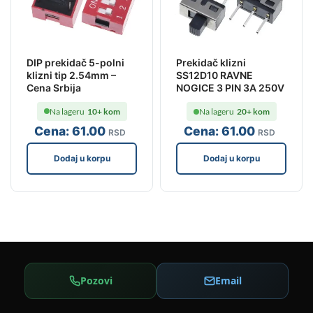
DIP prekidač 5-polni
Prekidač klizni
klizni tip 2.54mm –
SS12D10 RAVNE
Cena Srbija
NOGICE 3 PIN 3A 250V
Na lageru
10+ kom
Na lageru
20+ kom
Cena:
61
.00
Cena:
61
.00
RSD
RSD
Dodaj u korpu
Dodaj u korpu
Pozovi
Email