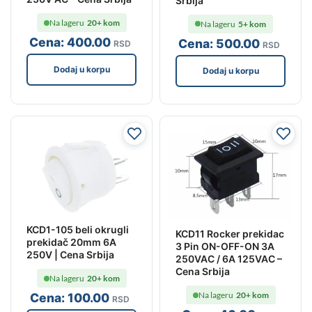
Srbija
Na lageru
20+ kom
Na lageru
5+ kom
Cena:
400
.00
Cena:
500
.00
RSD
RSD
Dodaj u korpu
Dodaj u korpu
KCD1-105 beli okrugli
KCD11 Rocker prekidac
prekidač 20mm 6A
3 Pin ON-OFF-ON 3A
250V | Cena Srbija
250VAC / 6A 125VAC –
Cena Srbija
Na lageru
20+ kom
Na lageru
20+ kom
Cena:
100
.00
RSD