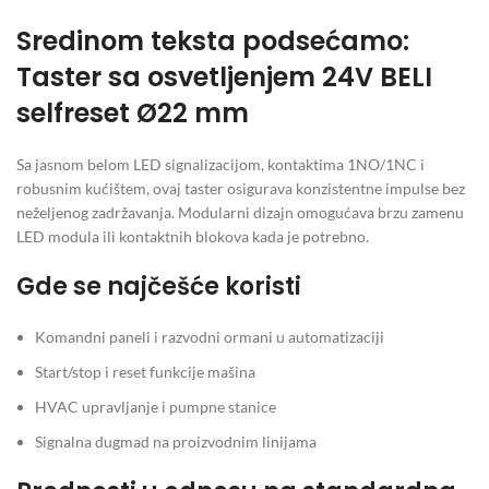
Sredinom teksta podsećamo:
Taster sa osvetljenjem 24V BELI
selfreset Ø22 mm
Sa jasnom belom LED signalizacijom, kontaktima 1NO/1NC i
robusnim kućištem, ovaj taster osigurava konzistentne impulse bez
neželjenog zadržavanja. Modularni dizajn omogućava brzu zamenu
LED modula ili kontaktnih blokova kada je potrebno.
Gde se najčešće koristi
Komandni paneli i razvodni ormani u automatizaciji
Start/stop i reset funkcije mašina
HVAC upravljanje i pumpne stanice
Signalna dugmad na proizvodnim linijama