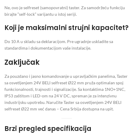
Ne, ovo je selfreset (samopovratni) taster. Za samodržeću funkciju
birajte “self-lock” varijantu u istoj seriji.
Koji je maksimalni strujni kapacitet?
Do 10 A u skladu sa deklaracijom. Pre ugradnje uskladite sa
standardima i dokumentacijom vaše instalacije.
Zaključak
Za pouzdano i jasno komandovanje u upravljačkim panelima, Taster
sa osvetljenjem 24V BELI selfreset Ø22 mm pruža optimalan spoj
funkcionalnosti, trajnosti i signalizacije. Sa kontaktima 1NO+1NC,
IP53 zaštitom i LED-om na 24 V DC, spreman je za intenzivnu
industrijsku upotrebu. Naručite Taster sa osvetljenjem 24V BELI
selfreset Ø22 mm već danas – Cena Srbija dostupna na upit.
Brzi pregled specifikacija