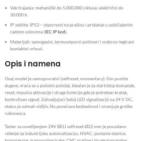
Vek trajanja: mehanički do 5.000.000 ciklusa; električni do
30.000 h.
IP zaštita: IP53 – otpornost na prašinu i prskanje u uobičajenim
radnim uslovima (
IEC IP kod
).
Materijali: samogasivi, termootporni polimeri i srebrno-legirani
kontaktni vrhovi.
Opis i namena
Ovaj model je samopovratni (selfreset, momentary): čim pustite
dugme, vraća se u početni položaj. Idealan je za start/stop komande,
reset, impulsa aktivacije i druge funkcije gde je potreban kratak,
kontrolisan signal. Zahvaljujući beloj LED signalizaciji na 24 V DC,
status je odmah vidljiv, što povećava bezbednost i smanjuje greške
rukovaoca.
Taster sa osvetljenjem 24V BELI selfreset Ø22 mm je pouzdano
rešenje za industrijsku automatizaciju, HVAC, pumpne stanice,
kompresore, transportne trake, CNC mašine i druge komandne