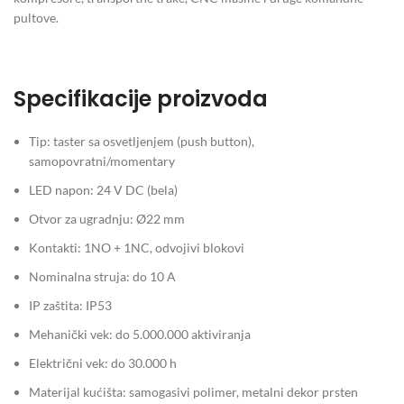
pultove.
Specifikacije proizvoda
Tip: taster sa osvetljenjem (push button),
samopovratni/momentary
LED napon: 24 V DC (bela)
Otvor za ugradnju: Ø22 mm
Kontakti: 1NO + 1NC, odvojivi blokovi
Nominalna struja: do 10 A
IP zaštita: IP53
Mehanički vek: do 5.000.000 aktiviranja
Električni vek: do 30.000 h
Materijal kućišta: samogasivi polimer, metalni dekor prsten