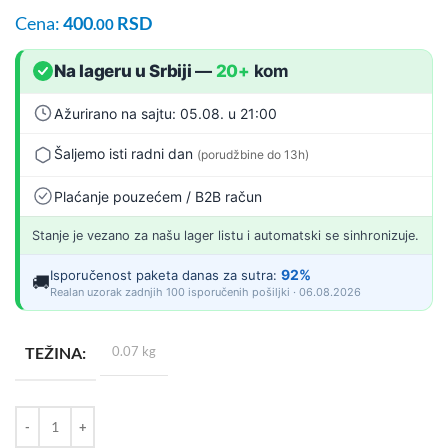
Cena:
400
RSD
.00
Na lageru u Srbiji
—
20+
kom
Ažurirano na sajtu: 05.08. u 21:00
Šaljemo isti radni dan
(porudžbine do 13h)
Plaćanje pouzećem / B2B račun
Stanje je vezano za našu lager listu i automatski se sinhronizuje.
92%
Isporučenost paketa danas za sutra:
🚚
Realan uzorak zadnjih 100 isporučenih pošiljki · 06.08.2026
TEŽINA
0.07 kg