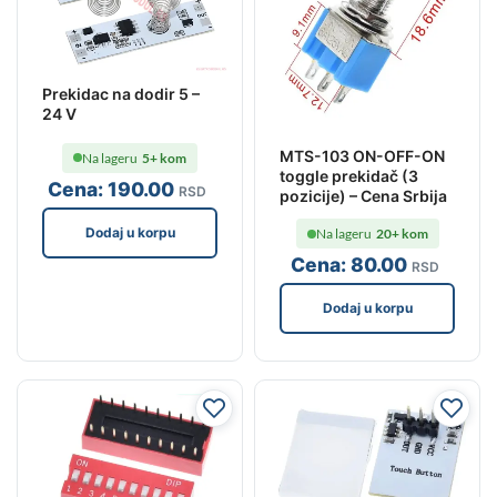
Prekidac na dodir 5 –
24 V
MTS-103 ON-OFF-ON
Na lageru
5+ kom
toggle prekidač (3
Cena:
190
.00
RSD
pozicije) – Cena Srbija
Dodaj u korpu
Na lageru
20+ kom
Cena:
80
.00
RSD
Dodaj u korpu