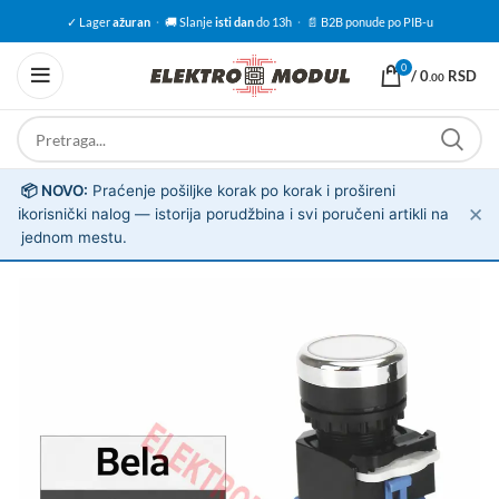
✓ Lager
ažuran
·
🚚 Slanje
isti dan
do 13h
·
📄 B2B ponude po PIB-u
0
/
0
RSD
.00
📦 NOVO:
Praćenje pošiljke korak po korak i prošireni
✕
ℹ️
korisnički nalog — istorija porudžbina i svi poručeni artikli na
jednom mestu.