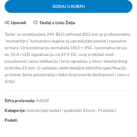
DODAJ U KORPU
Uporedi
Dodaj u Listu Želja
Taster sa osvetljenjem 24V BELI selfreset Ø22 mm je profesionalno
“momentary” komandno dugme za upravljačke panele i razvodne
ormare. Uz kombinaciju kontakata 1NO + 1NC, nominalnu struju
do 10 A i LED signalizaciju na 24 V DC, ovaj prekidač nudi
pouzdanost, jasnu indikaciju i brzu ugradnju u otvor standardnog
prečnika 22 mm. U nastavku slede detaljne tehničke specifikacije,
primene, šema povezivanja i kako da proverite dostupnost i cenu u
Srbiji.
Šifra proizvoda:
A4269
Kategorije:
Industrijski tasteri i prekidači 22mm
,
Prekidaci
Podeli: