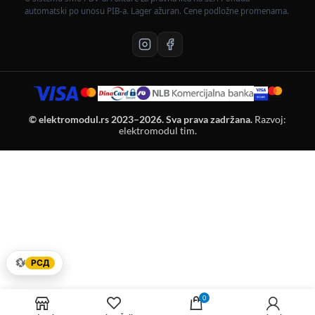
automatski po unosu PIB-a. Lager ažuran. Cene podložne promenama.
© elektromodul.rs 2023–2026. Sva prava zadržana.
Razvoj:
elektromodul tim.
💱
РСД
0