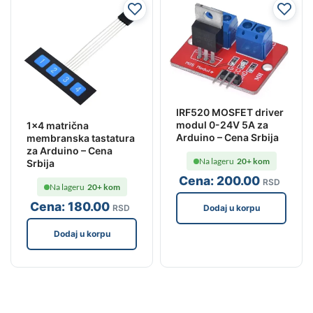
IRF520 MOSFET driver
modul 0-24V 5A za
1×4 matrična
Arduino – Cena Srbija
membranska tastatura
za Arduino – Cena
Na lageru
20+ kom
Srbija
Cena:
200
.00
RSD
Na lageru
20+ kom
Cena:
180
.00
Dodaj u korpu
RSD
Dodaj u korpu