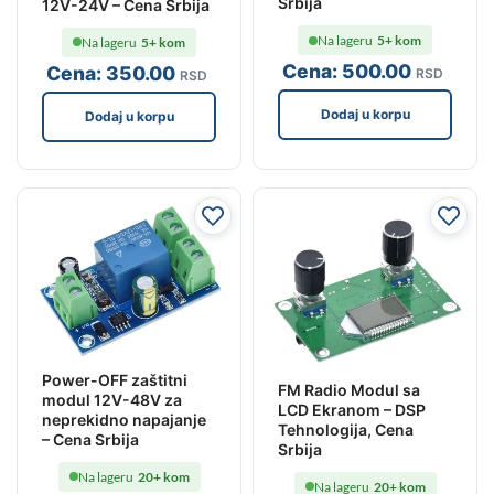
Srbija
12V-24V – Cena Srbija
Na lageru
5+ kom
Na lageru
5+ kom
Cena:
500
.00
Cena:
350
.00
RSD
RSD
Dodaj u korpu
Dodaj u korpu
Power-OFF zaštitni
FM Radio Modul sa
modul 12V-48V za
LCD Ekranom – DSP
neprekidno napajanje
Tehnologija, Cena
– Cena Srbija
Srbija
Na lageru
20+ kom
Na lageru
20+ kom