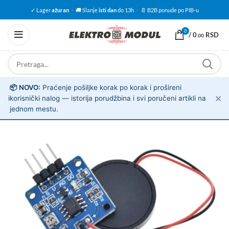
✓ Lager
ažuran
·
🚚 Slanje
isti dan
do 13h
·
📄 B2B ponude po PIB-u
0
/
0
RSD
.00
📦 NOVO:
Praćenje pošiljke korak po korak i prošireni
✕
ℹ️
korisnički nalog — istorija porudžbina i svi poručeni artikli na
jednom mestu.