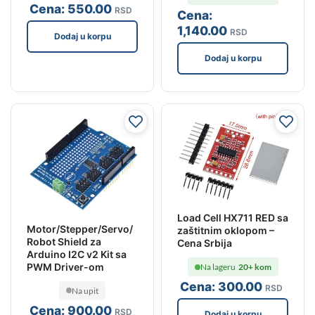
Cena:
550
.00
RSD
Cena:
1,140
.00
RSD
Dodaj u korpu
Dodaj u korpu
Load Cell HX711 RED sa
Motor/Stepper/Servo/
zaštitnim oklopom –
Robot Shield za
Cena Srbija
Arduino I2C v2 Kit sa
PWM Driver-om
Na lageru
20+ kom
Cena:
300
.00
RSD
Na upit
Cena:
900
.00
RSD
Dodaj u korpu