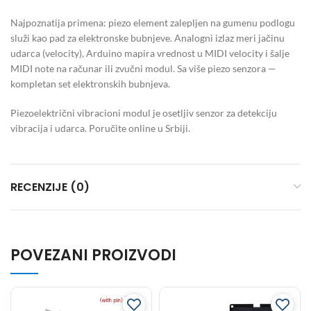
Najpoznatija primena: piezo element zalepljen na gumenu podlogu
služi kao pad za elektronske bubnjeve. Analogni izlaz meri jačinu
udarca (velocity), Arduino mapira vrednost u MIDI velocity i šalje
MIDI note na računar ili zvučni modul. Sa više piezo senzora —
kompletan set elektronskih bubnjeva.
Piezoelektrični vibracioni modul je osetljiv senzor za detekciju
vibracija i udarca. Poručite online u Srbiji.
RECENZIJE (0)
POVEZANI PROIZVODI