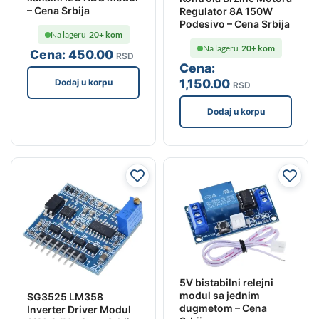
– Cena Srbija
Regulator 8A 150W
Podesivo – Cena Srbija
Na lageru
20+ kom
Na lageru
20+ kom
Cena:
450
.00
RSD
Cena:
1,150
.00
Dodaj u korpu
RSD
Dodaj u korpu
5V bistabilni relejni
modul sa jednim
SG3525 LM358
dugmetom – Cena
Inverter Driver Modul