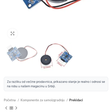
Uvećaj sliku
Za razliku od većine prodavnica, prikazano stanje je realno i odnosi se
na robu u našem magacinu u Srbiji.
Početna
Komponente za samoizgradnju
Prekidaci