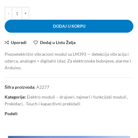
DODAJ U KORPU
Uporedi
Dodaj u Listu Želja
Piezoelektrični vibracioni modul sa LM393 — detekcija vibracija i
udarca, analogni + digitalni izlaz. Za elektronske bubnjeve, alarme i
Arduino.
Šifra proizvoda:
A2277
Kategorije:
Elektro moduli – drajveri, tajmeri i funkcijski moduli
,
Prekidaci
,
Touch i kapacitivni prekidači
Podeli: