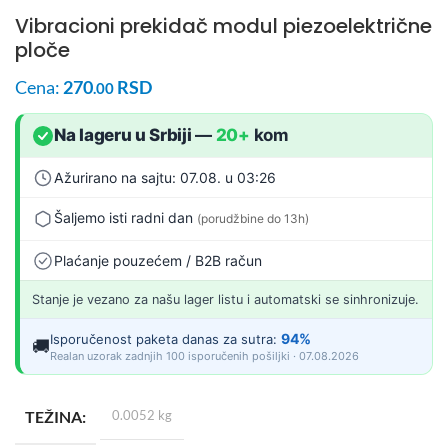
Vibracioni prekidač modul piezoelektrične
ploče
Cena:
270
RSD
.00
Na lageru u Srbiji
—
20+
kom
Ažurirano na sajtu: 07.08. u 03:26
Šaljemo isti radni dan
(porudžbine do 13h)
Plaćanje pouzećem / B2B račun
Stanje je vezano za našu lager listu i automatski se sinhronizuje.
94%
Isporučenost paketa danas za sutra:
🚚
Realan uzorak zadnjih 100 isporučenih pošiljki · 07.08.2026
TEŽINA
0.0052 kg