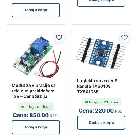
Dodaj u korpu
Logicki konverter 8
Modul za vibracije sa
kanala TXS0108
relejnim prekidačem
TXS0108E
12V – Cena Srbija
Na lageru
20+ kom
Na lageru
4 kom
Cena:
220
.00
RSD
Cena:
850
.00
RSD
Dodaj u korpu
Dodaj u korpu