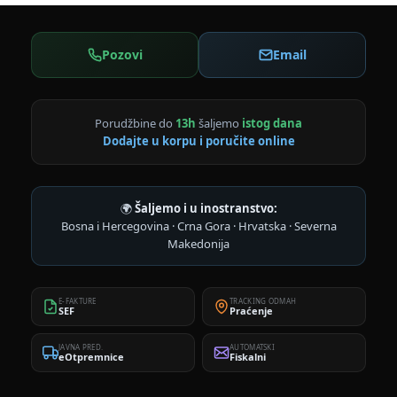
Pozovi
Email
Porudžbine do
13h
šaljemo
istog dana
Dodajte u korpu i poručite online
🌍
Šaljemo i u inostranstvo:
Bosna i Hercegovina · Crna Gora · Hrvatska · Severna
Makedonija
E-FAKTURE
TRACKING ODMAH
SEF
Praćenje
JAVNA PRED.
AUTOMATSKI
eOtpremnice
Fiskalni