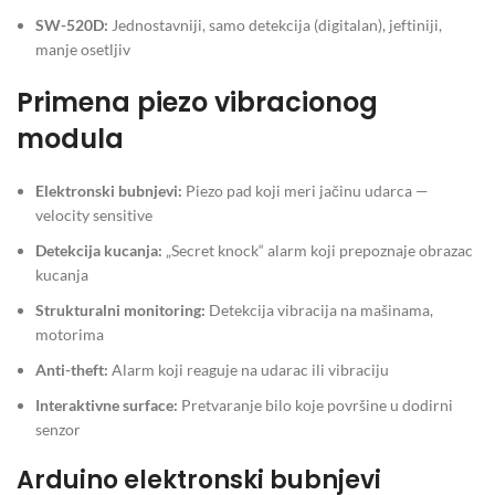
SW-520D:
Jednostavniji, samo detekcija (digitalan), jeftiniji,
manje osetljiv
Primena piezo vibracionog
modula
Elektronski bubnjevi:
Piezo pad koji meri jačinu udarca —
velocity sensitive
Detekcija kucanja:
„Secret knock“ alarm koji prepoznaje obrazac
kucanja
Strukturalni monitoring:
Detekcija vibracija na mašinama,
motorima
Anti-theft:
Alarm koji reaguje na udarac ili vibraciju
Interaktivne surface:
Pretvaranje bilo koje površine u dodirni
senzor
Arduino elektronski bubnjevi