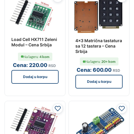
Load Cell HX711 Zeleni
4×3 Matrična tastatura
Modul – Cena Srbija
sa 12 tastera – Cena
Srbija
Na lageru
4 kom
Na lageru
20+ kom
Cena:
220
.00
RSD
Cena:
600
.00
RSD
Dodaj u korpu
Dodaj u korpu