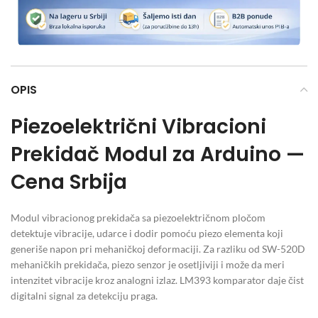
OPIS
Piezoelektrični Vibracioni
Prekidač Modul za Arduino —
Cena Srbija
Modul vibracionog prekidača sa piezoelektričnom pločom
detektuje vibracije, udarce i dodir pomoću piezo elementa koji
generiše napon pri mehaničkoj deformaciji. Za razliku od SW-520D
mehaničkih prekidača, piezo senzor je osetljiviji i može da meri
intenzitet vibracije kroz analogni izlaz. LM393 komparator daje čist
digitalni signal za detekciju praga.