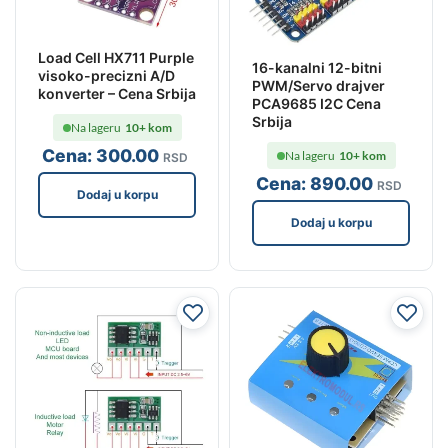
Load Cell HX711 Purple
16-kanalni 12-bitni
visoko-precizni A/D
PWM/Servo drajver
konverter – Cena Srbija
PCA9685 I2C Cena
Srbija
Na lageru
10+ kom
Cena:
300
.00
Na lageru
10+ kom
RSD
Cena:
890
.00
RSD
Dodaj u korpu
Dodaj u korpu