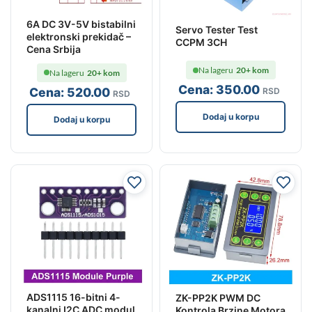
6A DC 3V-5V bistabilni
Servo Tester Test
elektronski prekidač –
CCPM 3CH
Cena Srbija
Na lageru
20+ kom
Na lageru
20+ kom
Cena:
350
.00
Cena:
520
.00
RSD
RSD
Dodaj u korpu
Dodaj u korpu
ADS1115 16-bitni 4-
ZK-PP2K PWM DC
kanalni I2C ADC modul
Kontrola Brzine Motora