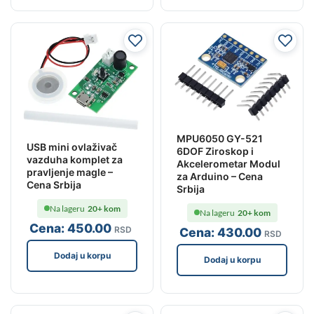
MPU6050 GY-521
USB mini ovlaživač
6DOF Ziroskop i
vazduha komplet za
Akcelerometar Modul
pravljenje magle –
za Arduino – Cena
Cena Srbija
Srbija
Na lageru
20+ kom
Na lageru
20+ kom
Cena:
450
.00
RSD
Cena:
430
.00
RSD
Dodaj u korpu
Dodaj u korpu