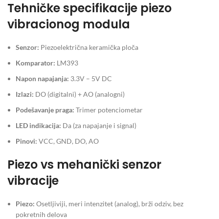
Tehničke specifikacije piezo
vibracionog modula
Senzor:
Piezoelektrična keramička ploča
Komparator:
LM393
Napon napajanja:
3.3V – 5V DC
Izlazi:
DO (digitalni) + AO (analogni)
Podešavanje praga:
Trimer potenciometar
LED indikacija:
Da (za napajanje i signal)
Pinovi:
VCC, GND, DO, AO
Piezo vs mehanički senzor
vibracije
Piezo:
Osetljiviji, meri intenzitet (analog), brži odziv, bez
pokretnih delova