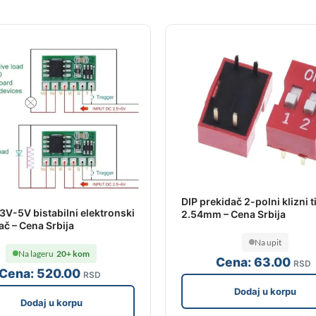
DIP prekidač 2-polni klizni t
3V-5V bistabilni elektronski
2.54mm – Cena Srbija
ač – Cena Srbija
Na upit
Na lageru
20+ kom
Cena:
63
.00
RSD
Cena:
520
.00
RSD
Dodaj u korpu
Dodaj u korpu