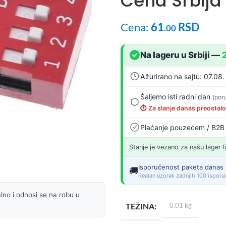
Cena Srbija
Cena:
61
RSD
.00
Na lageru u Srbiji
—
Ažurirano na sajtu: 07.08.
Šaljemo isti radni dan
(por
⏱️ Za slanje danas preostal
Plaćanje pouzećem / B2B
Stanje je vezano za našu lager l
Isporučenost paketa danas 
🚚
Realan uzorak zadnjih 100 isporuč
lno i odnosi se na robu u
TEŽINA
0.01 kg