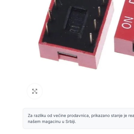
Uvećaj sliku
Za razliku od većine prodavnica, prikazano stanje je rea
našem magacinu u Srbiji.