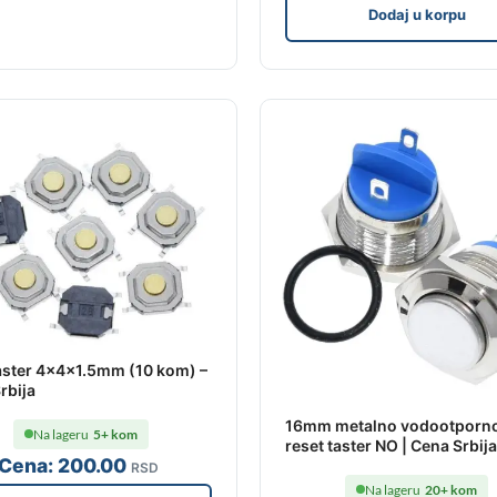
Dodaj u korpu
ster 4x4x1.5mm (10 kom) –
rbija
16mm metalno vodootporno
Na lageru
5+ kom
reset taster NO | Cena Srbija
Cena:
200
.00
RSD
Na lageru
20+ kom