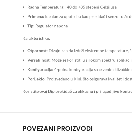
Radna Temperatura:
-40 do +85 stepeni Celzijusa
Primena:
Idealan za upotrebu kao prekidač i senzor u Ar
Tip:
Regulator napona
Karakteristike:
Otpornost:
Dizajniran da izdrži ekstremne temperature, št
Versatilnost:
Može se koristiti u širokom spektru aplikaci
Konfiguracija:
4-polna konfiguracija sa crvenim klizački
Porijeklo:
Proizvedeno u Kini, što osigurava kvalitet i do
Koristite ovaj Dip prekidač za efikasnu i prilagodljivu kon
POVEZANI PROIZVODI