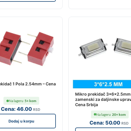
ekidač 1 Pola 2.54mm – Cena
Mikro prekidač 3x6x2.5mm
zamenski za daljinske uprav
Na lageru
5+ kom
Cena Srbija
Cena:
46
.00
RSD
Na lageru
20+ kom
Dodaj u korpu
Cena:
50
.00
RSD