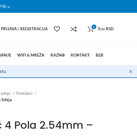
PIB-u
0
PRIJAVA / REGISTRACIJA
0
RSD
.00
VANJE
WIFI & MREŽA
RAZNO
KONTAKT
B2B
✕
stu.
radnju
Prekidaci
 Srbija
č 4 Pola 2.54mm –