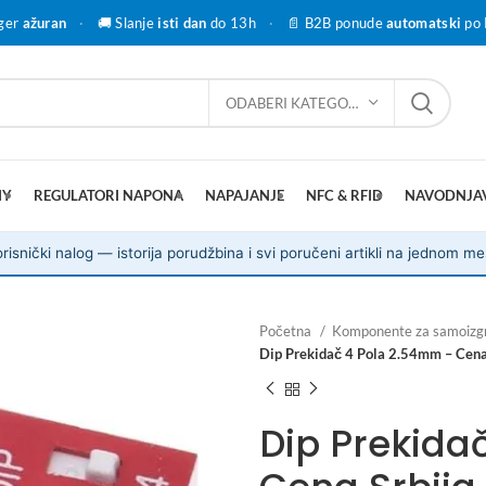
ger
ažuran
·
🚚 Slanje
isti dan
do 13h
·
📄 B2B ponude
automatski
po 
ODABERI KATEGORIJU
IY
REGULATORI NAPONA
NAPAJANJE
NFC & RFID
NAVODNJA
risnički nalog — istorija porudžbina i svi poručeni artikli na jednom me
Početna
Komponente za samoizg
Dip Prekidač 4 Pola 2.54mm – Cena
Dip Prekida