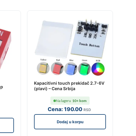
Kapacitivni touch prekidač 2.7-6V
ip
(plavi) – Cena Srbija
Na lageru
10+ kom
Cena:
190
.00
RSD
Dodaj u korpu