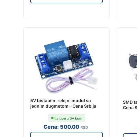
5V bistabilni relejni modul sa
SMD ta
jednim dugmetom – Cena Srbija
Cena S
Na lageru
5+ kom
Cena:
500
.00
RSD