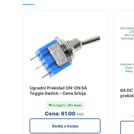
Ugradni Prekidač ON-ON 6A
6A DC 
Toggle Switch – Cena Srbija
prekid
Na lageru
20+ kom
Cena:
61
.00
RSD
Dodaj u korpu