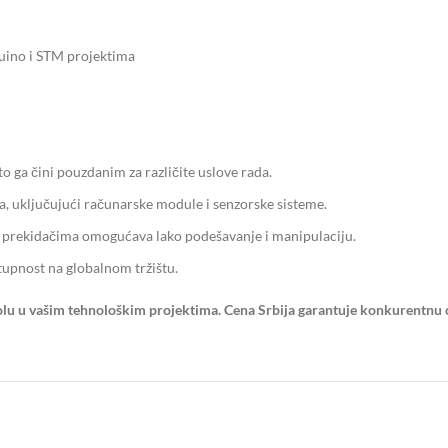
duino i STM projektima
o ga čini pouzdanim za različite uslove rada.
ja, uključujući računarske module i senzorske sisteme.
m prekidačima omogućava lako podešavanje i manipulaciju.
stupnost na globalnom tržištu.
trolu u vašim tehnološkim projektima. Cena Srbija garantuje konkurentnu c