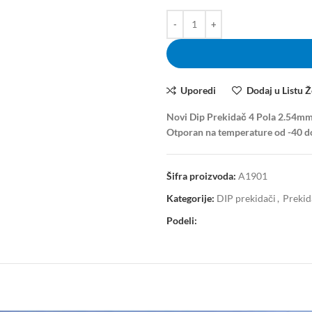
Uporedi
Dodaj u Listu Ž
Novi Dip Prekidač 4 Pola 2.54mm 
Otporan na temperature od -40 do 
Šifra proizvoda:
A1901
Kategorije:
DIP prekidači
,
Prekid
Podeli: