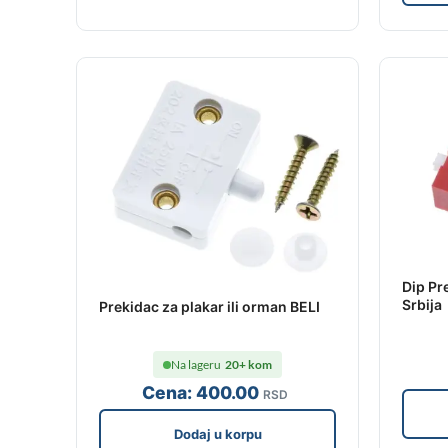
Dip Pr
Srbija
Prekidac za plakar ili orman BELI
Na lageru
20+ kom
Cena:
400
.00
RSD
Dodaj u korpu