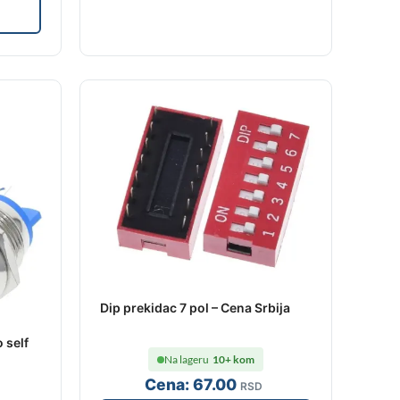
Dip prekidac 7 pol – Cena Srbija
 self
Na lageru
10+ kom
Cena:
67
.00
RSD