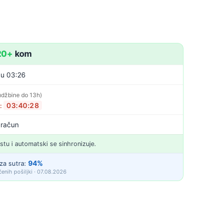
20+
kom
 u 03:26
udžbine do 13h)
03:40:27
o:
 račun
istu i automatski se sinhronizuje.
94%
za sutra:
enih pošiljki · 07.08.2026