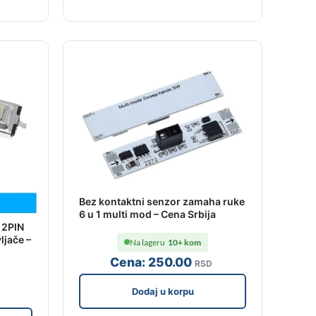
Bez kontaktni senzor zamaha ruke
6 u 1 multi mod – Cena Srbija
 2PIN
ljače –
Na lageru
10+ kom
Cena:
250
.00
RSD
Dodaj u korpu