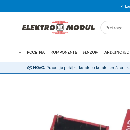
✓ La
POČETNA
KOMPONENTE
SENZORI
ARDUINO & D
ℹ️
📦 NOVO:
Praćenje pošiljke korak po korak i prošireni ko