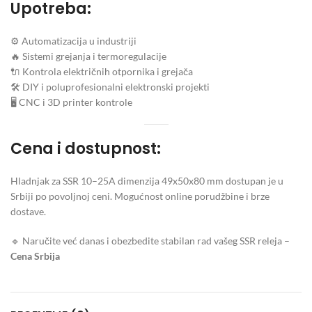
Upotreba:
⚙ Automatizacija u industriji
🔥 Sistemi grejanja i termoregulacije
🔌 Kontrola električnih otpornika i grejača
🛠 DIY i poluprofesionalni elektronski projekti
🖥 CNC i 3D printer kontrole
Cena i dostupnost:
Hladnjak za SSR 10–25A dimenzija 49x50x80 mm dostupan je u
Srbiji po povoljnoj ceni. Mogućnost online porudžbine i brze
dostave.
🔹 Naručite već danas i obezbedite stabilan rad vašeg SSR releja –
Cena Srbija