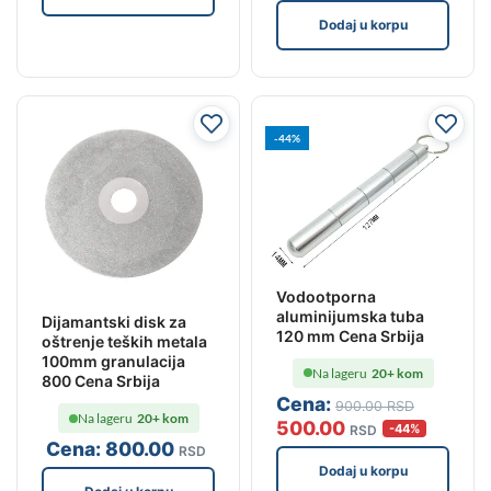
Dodaj u korpu
-44%
Vodootporna
aluminijumska tuba
Dijamantski disk za
120 mm Cena Srbija
oštrenje teških metala
100mm granulacija
Na lageru
20+ kom
800 Cena Srbija
Cena:
900
.00
RSD
Na lageru
20+ kom
500
.00
-44%
RSD
Cena:
800
.00
RSD
Dodaj u korpu