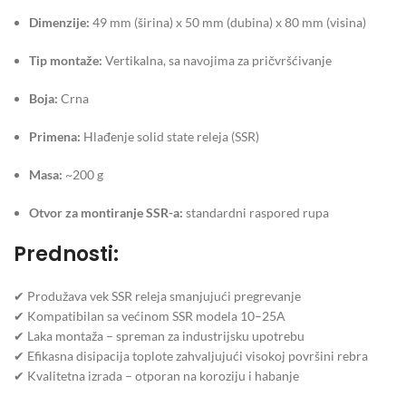
Dimenzije:
49 mm (širina) x 50 mm (dubina) x 80 mm (visina)
Tip montaže:
Vertikalna, sa navojima za pričvršćivanje
Boja:
Crna
Primena:
Hlađenje solid state releja (SSR)
Masa:
~200 g
Otvor za montiranje SSR-a:
standardni raspored rupa
Prednosti:
✔ Produžava vek SSR releja smanjujući pregrevanje
✔ Kompatibilan sa većinom SSR modela 10–25A
✔ Laka montaža – spreman za industrijsku upotrebu
✔ Efikasna disipacija toplote zahvaljujući visokoj površini rebra
✔ Kvalitetna izrada – otporan na koroziju i habanje