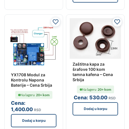
Zaštitna kapa za
šrafove 100 kom
tamna kafena – Cena
YX1708 Modul za
Srbija
Kontrolu Napona
Baterije – Cena Srbija
Na lageru
20+ kom
Na lageru
20+ kom
Cena:
530
.00
RSD
Cena:
1,400
.00
Dodaj u korpu
RSD
Dodaj u korpu