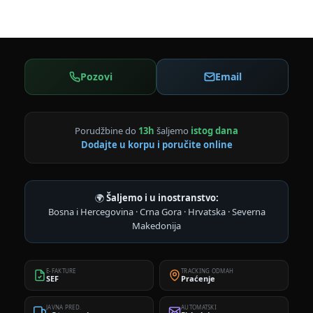
Pozovi
Email
Porudžbine do
13h
šaljemo
istog dana
Dodajte u korpu i poručite online
🌍
Šaljemo i u inostranstvo:
Bosna i Hercegovina · Crna Gora · Hrvatska · Severna
Makedonija
E-FAKTURE
TRACKING ODMAH
SEF
Praćenje
JAVNA PRED.
AUTOMATSKI