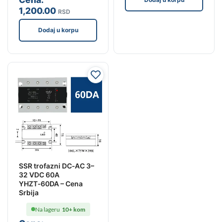
1,200
.00
RSD
Dodaj u korpu
SSR trofazni DC‑AC 3–
32 VDC 60A
YHZT‑60DA – Cena
Srbija
Na lageru
10+ kom