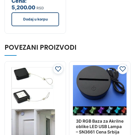
Cena:
5,200
.00
RSD
Dodaj u korpu
POVEZANI PROIZVODI
3D RGB Baza za Akrilne
oblike LED USB Lampa
– SN3661 Cena Srbija