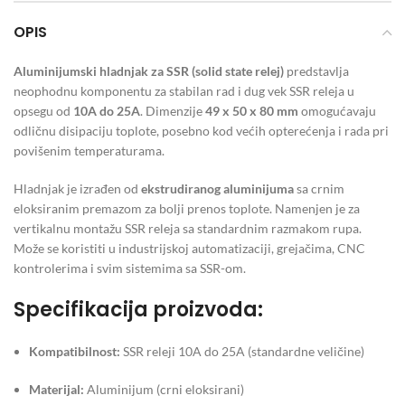
OPIS
Aluminijumski hladnjak za SSR (solid state relej)
predstavlja
neophodnu komponentu za stabilan rad i dug vek SSR releja u
opsegu od
10A do 25A
. Dimenzije
49 x 50 x 80 mm
omogućavaju
odličnu disipaciju toplote, posebno kod većih opterećenja i rada pri
povišenim temperaturama.
Hladnjak je izrađen od
ekstrudiranog aluminijuma
sa crnim
eloksiranim premazom za bolji prenos toplote. Namenjen je za
vertikalnu montažu SSR releja sa standardnim razmakom rupa.
Može se koristiti u industrijskoj automatizaciji, grejačima, CNC
kontrolerima i svim sistemima sa SSR-om.
Specifikacija proizvoda:
Kompatibilnost:
SSR releji 10A do 25A (standardne veličine)
Materijal:
Aluminijum (crni eloksirani)