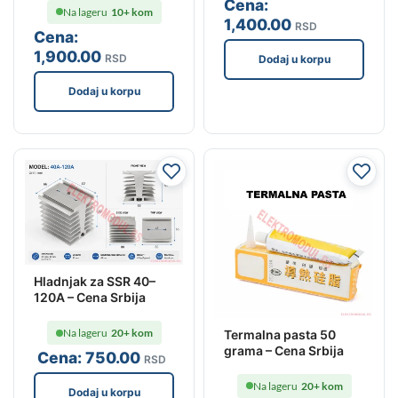
Cena:
Na lageru
10+ kom
1,400
.00
RSD
Cena:
1,900
.00
RSD
Dodaj u korpu
Dodaj u korpu
Hladnjak za SSR 40–
120A – Cena Srbija
Na lageru
20+ kom
Termalna pasta 50
grama – Cena Srbija
Cena:
750
.00
RSD
Na lageru
20+ kom
Dodaj u korpu