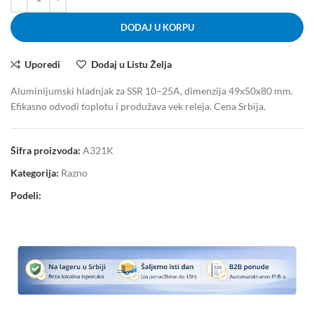
DODAJ U KORPU
Uporedi
Dodaj u Listu Želja
Aluminijumski hladnjak za SSR 10–25A, dimenzija 49x50x80 mm.
Efikasno odvodi toplotu i produžava vek releja. Cena Srbija.
Šifra proizvoda:
A321K
Kategorija:
Razno
Podeli: