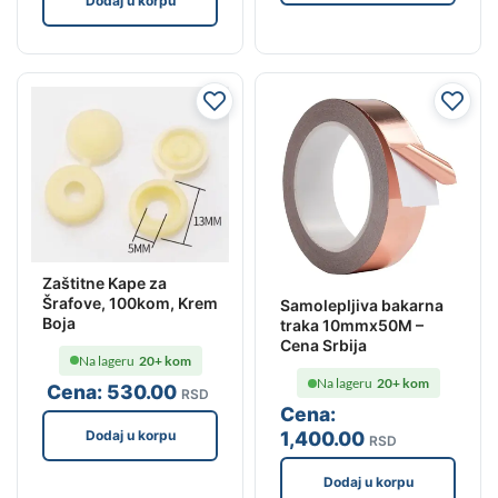
Dodaj u korpu
Zaštitne Kape za
Šrafove, 100kom, Krem
Samolepljiva bakarna
Boja
traka 10mmx50M –
Cena Srbija
Na lageru
20+ kom
Na lageru
20+ kom
Cena:
530
.00
RSD
Cena:
Dodaj u korpu
1,400
.00
RSD
Dodaj u korpu