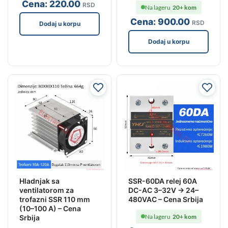
Cena:
220
.00
RSD
Na lageru
20+ kom
Cena:
900
.00
RSD
Dodaj u korpu
Dodaj u korpu
Hladnjak sa
SSR-60DA relej 60A
ventilatorom za
DC-AC 3–32V → 24–
trofazni SSR 110 mm
480VAC – Cena Srbija
(10–100 A) – Cena
Na lageru
20+ kom
Srbija