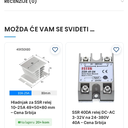
RECENZIJE (0)
MOŽDA ĆE VAM SE SVIDETI …
Hladnjak za SSR relej
10–25A 49x50x80 mm
SSR 40DA relej DC-AC
– Cena Srbija
3-32V na 24-380V
40A – Cena Srbija
Na lageru
20+ kom