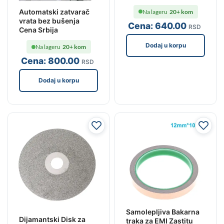
Automatski zatvarač
Na lageru
20+ kom
vrata bez bušenja
Cena:
640
.00
RSD
Cena Srbija
Dodaj u korpu
Na lageru
20+ kom
Cena:
800
.00
RSD
Dodaj u korpu
Samolepljiva Bakarna
Dijamantski Disk za
traka za EMI Zastitu