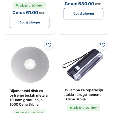
Cena:
530
.00
RSD
Na lageru
20+ kom
Cena:
61
.00
RSD
Dodaj u korpu
Dodaj u korpu
UV lampa za reparaciju
Dijamantski disk za
stakla i druge namene
oštrenje teških metala
– Cena Srbija
100mm granulacija
1000 Cena Srbija
Na lageru
20+ kom
Na lageru
20+ kom