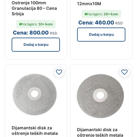
Ostrenje 100mm
12mmx10M
Granulacija 80 – Cena
Srbija
Na lageru
20+ kom
Cena:
460
.00
RSD
Na lageru
10+ kom
Cena:
800
.00
RSD
Dodaj u korpu
Dodaj u korpu
Dijamantski disk za
Dijamantski disk za
oštrenje teških metala
oštrenje teških metala