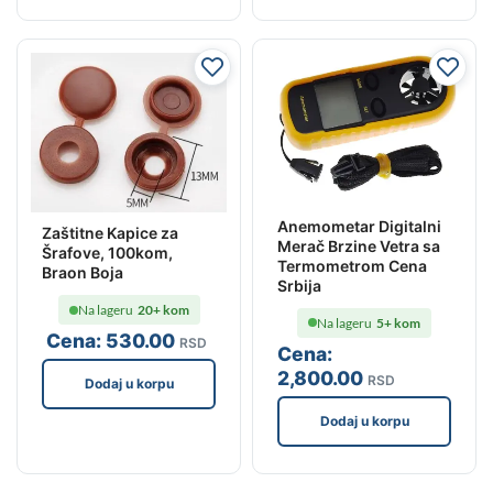
Anemometar Digitalni
Zaštitne Kapice za
Merač Brzine Vetra sa
Šrafove, 100kom,
Termometrom Cena
Braon Boja
Srbija
Na lageru
20+ kom
Na lageru
5+ kom
Cena:
530
.00
RSD
Cena:
2,800
.00
RSD
Dodaj u korpu
Dodaj u korpu