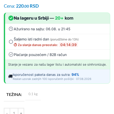
Cena:
220
RSD
.00
Na lageru u Srbiji
—
20+
kom
Ažurirano na sajtu: 06.08. u 21:45
Šaljemo isti radni dan
(porudžbine do 13h)
04:14:38
⏱️ Za slanje danas preostalo:
Plaćanje pouzećem / B2B račun
Stanje je vezano za našu lager listu i automatski se sinhronizuje.
94%
Isporučenost paketa danas za sutra:
🚚
Realan uzorak zadnjih 100 isporučenih pošiljki · 07.08.2026
TEŽINA
0.1 kg