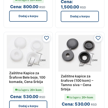
Cena:
Cena:
800
.00
1,500
.00
RSD
RSD
Dodaj u korpu
Dodaj u korpu
Zaštitne Kapice za
Zaštitne kapice za
Šrafove Bele boje, 100
šrafove (100 kom) –
komada, Cena Srbija
Tamno siva – Cena
Srbija
Na lageru
20+ kom
Cena:
530
.00
RSD
Na lageru
20+ kom
Cena:
530
.00
RSD
Dodaj u korpu