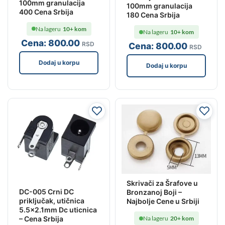
100mm granulacija
100mm granulacija
400 Cena Srbija
180 Cena Srbija
Na lageru
10+ kom
Na lageru
10+ kom
Cena:
800
.00
RSD
Cena:
800
.00
RSD
Dodaj u korpu
Dodaj u korpu
Skrivači za Šrafove u
DC-005 Crni DC
Bronzanoj Boji –
priključak, utičnica
Najbolje Cene u Srbiji
5.5×2.1mm Dc uticnica
– Cena Srbija
Na lageru
20+ kom