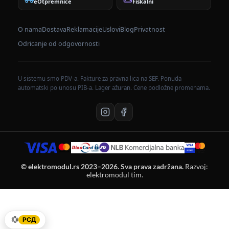
eOtpremnice
Fiskalni
O nama
Dostava
Reklamacije
Uslovi
Blog
Privatnost
Odricanje od odgovornosti
U sistemu smo PDV-a. Fakture za pravna lica na SEF. Ponuda
automatski po unosu PIB-a. Lager ažuran. Cene podložne promenama.
© elektromodul.rs 2023–2026. Sva prava zadržana.
Razvoj:
elektromodul tim.
💱
РСД