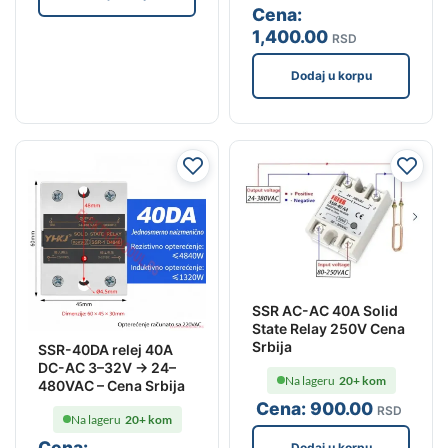
Cena:
1,400
.00
RSD
Dodaj u korpu
SSR AC-AC 40A Solid
State Relay 250V Cena
Srbija
SSR-40DA relej 40A
DC-AC 3–32V → 24–
Na lageru
20+ kom
480VAC – Cena Srbija
Cena:
900
.00
RSD
Na lageru
20+ kom
Cena:
Dodaj u korpu