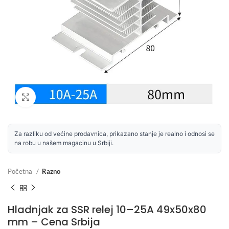
Uvećaj sliku
Za razliku od većine prodavnica, prikazano stanje je realno i odnosi se
na robu u našem magacinu u Srbiji.
Početna
Razno
Hladnjak za SSR relej 10–25A 49x50x80
mm – Cena Srbija