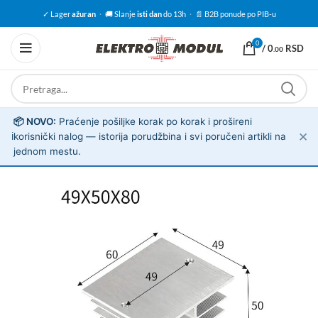
✓ Lager
ažuran
·
🚚 Slanje
isti dan
do 13h
·
📄 B2B ponude po PIB-u
0
/
0
RSD
.00
📦 NOVO:
Praćenje pošiljke korak po korak i prošireni
✕
ℹ️
korisnički nalog — istorija porudžbina i svi poručeni artikli na
jednom mestu.