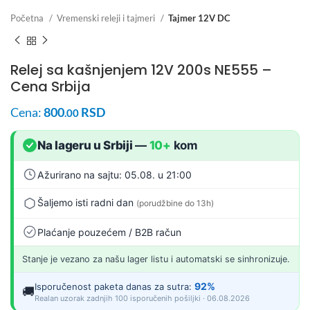
Početna
Vremenski releji i tajmeri
Tajmer 12V DC
Relej sa kašnjenjem 12V 200s NE555 –
Cena Srbija
Cena:
800
RSD
.00
Na lageru u Srbiji
—
10+
kom
Ažurirano na sajtu: 05.08. u 21:00
Šaljemo isti radni dan
(porudžbine do 13h)
Plaćanje pouzećem / B2B račun
Stanje je vezano za našu lager listu i automatski se sinhronizuje.
92%
Isporučenost paketa danas za sutra:
🚚
Realan uzorak zadnjih 100 isporučenih pošiljki · 06.08.2026