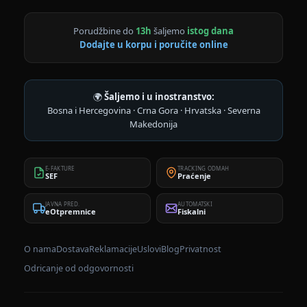
Porudžbine do
13h
šaljemo
istog dana
Dodajte u korpu i poručite online
🌍
Šaljemo i u inostranstvo:
Bosna i Hercegovina · Crna Gora · Hrvatska · Severna
Makedonija
E-FAKTURE
TRACKING ODMAH
SEF
Praćenje
JAVNA PRED.
AUTOMATSKI
eOtpremnice
Fiskalni
O nama
Dostava
Reklamacije
Uslovi
Blog
Privatnost
Odricanje od odgovornosti