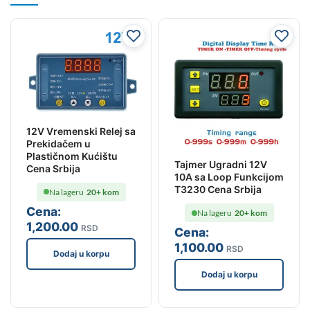
12V Vremenski Relej sa
Prekidačem u
Plastičnom Kućištu
Tajmer Ugradni 12V
Cena Srbija
10A sa Loop Funkcijom
T3230 Cena Srbija
Na lageru
20+ kom
Cena:
Na lageru
20+ kom
1,200
.00
RSD
Cena:
1,100
.00
RSD
Dodaj u korpu
Dodaj u korpu