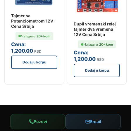
Tajmer sa
Potenciometrom 12V –
Dupli vremenski relej
Cena Srbija
tajmer dva vremena
12V Cena Srbija
Na lageru
20+ kom
Cena:
Na lageru
20+ kom
1,200
.00
RSD
Cena:
1,200
.00
RSD
Dodaj u korpu
Dodaj u korpu
Pozovi
Email