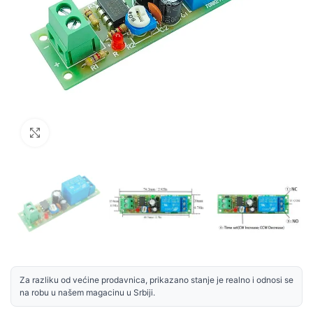
Uvećaj sliku
Za razliku od većine prodavnica, prikazano stanje je realno i odnosi se
na robu u našem magacinu u Srbiji.