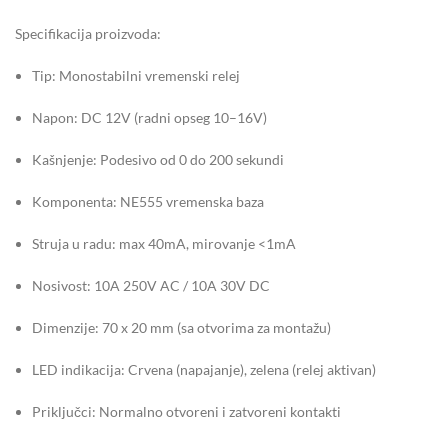
Specifikacija proizvoda:
Tip: Monostabilni vremenski relej
Napon: DC 12V (radni opseg 10–16V)
Kašnjenje: Podesivo od 0 do 200 sekundi
Komponenta: NE555 vremenska baza
Struja u radu: max 40mA, mirovanje <1mA
Nosivost: 10A 250V AC / 10A 30V DC
Dimenzije: 70 x 20 mm (sa otvorima za montažu)
LED indikacija: Crvena (napajanje), zelena (relej aktivan)
Priključci: Normalno otvoreni i zatvoreni kontakti