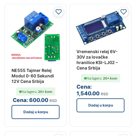
Vremenski relej 6V-
30V za lovačke
hranilice KSI-LJ02 –
Cena Srbija
NE555 Tajmer Relej
Modul 0-60 Sekundi
Na lageru
20+ kom
12V Cena Srbija
Cena:
Na lageru
20+ kom
1,540
.00
RSD
Cena:
600
.00
RSD
Dodaj u korpu
Dodaj u korpu