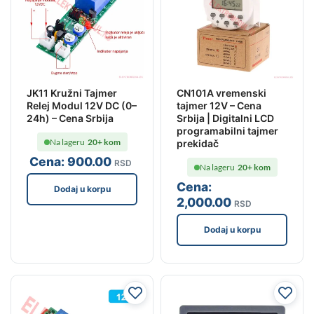
JK11 Kružni Tajmer
CN101A vremenski
Relej Modul 12V DC (0–
tajmer 12V – Cena
24h) – Cena Srbija
Srbija | Digitalni LCD
programabilni tajmer
Na lageru
20+ kom
prekidač
Cena:
900
.00
RSD
Na lageru
20+ kom
Cena:
Dodaj u korpu
2,000
.00
RSD
Dodaj u korpu