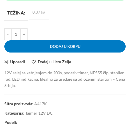
TEŽINA
0.07 kg
DODAJ U KORPU
Uporedi
Dodaj u Listu Želja
12V relej sa kašnjenjem do 200s, podesiv timer, NE555 čip, stabilan
rad, LED indikacija. Idealno za uređaje sa odloženim startom – Cena
Srbija.
Šifra proizvoda:
A417K
Kategorija:
Tajmer 12V DC
Podeli: