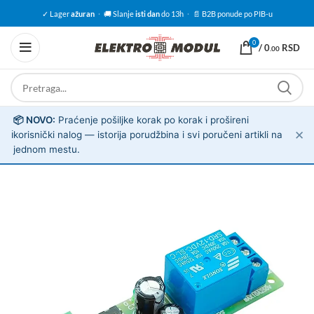
✓ Lager
ažuran
·
🚚 Slanje
isti dan
do 13h
·
📄 B2B ponude po PIB-u
0
/
0
RSD
.00
📦 NOVO:
Praćenje pošiljke korak po korak i prošireni
✕
ℹ️
korisnički nalog — istorija porudžbina i svi poručeni artikli na
jednom mestu.