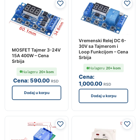
Vremenski Relej DC 6-
30V sa Tajmerom i
MOSFET Tajmer 3-24V
Loop Funkcijom – Cena
15A 400W – Cena
Srbija
Srbija
Na lageru
20+ kom
Na lageru
20+ kom
Cena:
Cena:
590
.00
RSD
1,000
.00
RSD
Dodaj u korpu
Dodaj u korpu