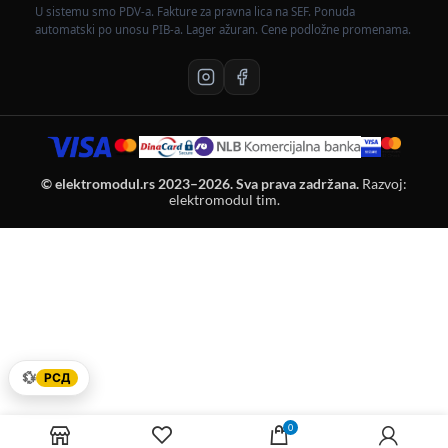
U sistemu smo PDV-a. Fakture za pravna lica na SEF. Ponuda
automatski po unosu PIB-a. Lager ažuran. Cene podložne promenama.
© elektromodul.rs 2023–2026. Sva prava zadržana.
Razvoj:
elektromodul tim.
💱
РСД
0