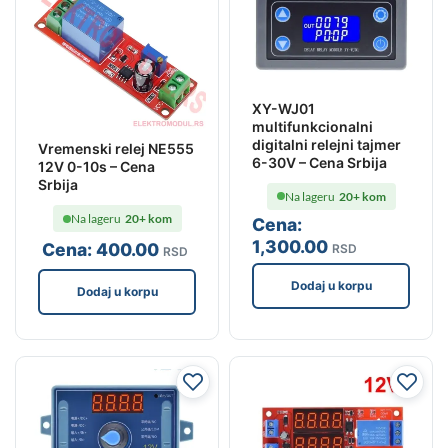
XY-WJ01
multifunkcionalni
digitalni relejni tajmer
Vremenski relej NE555
6-30V – Cena Srbija
12V 0-10s – Cena
Srbija
Na lageru
20+ kom
Na lageru
20+ kom
Cena:
1,300
.00
Cena:
400
.00
RSD
RSD
Dodaj u korpu
Dodaj u korpu