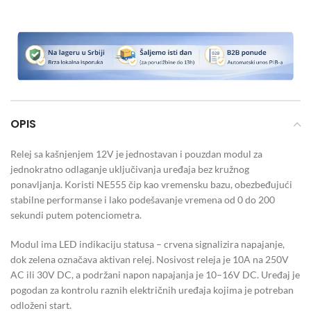
OPIS
Relej sa kašnjenjem 12V je jednostavan i pouzdan modul za
jednokratno odlaganje uključivanja uređaja bez kružnog
ponavljanja. Koristi NE555 čip kao vremensku bazu, obezbeđujući
stabilne performanse i lako podešavanje vremena od 0 do 200
sekundi putem potenciometra.
Modul ima LED indikaciju statusa – crvena signalizira napajanje,
dok zelena označava aktivan relej. Nosivost releja je 10A na 250V
AC ili 30V DC, a podržani napon napajanja je 10–16V DC. Uređaj je
pogodan za kontrolu raznih električnih uređaja kojima je potreban
odloženi start.