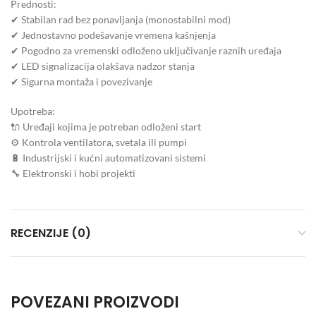
Prednosti:
✔ Stabilan rad bez ponavljanja (monostabilni mod)
✔ Jednostavno podešavanje vremena kašnjenja
✔ Pogodno za vremenski odloženo uključivanje raznih uređaja
✔ LED signalizacija olakšava nadzor stanja
✔ Sigurna montaža i povezivanje
Upotreba:
🔌 Uređaji kojima je potreban odloženi start
⚙ Kontrola ventilatora, svetala ili pumpi
🔋 Industrijski i kućni automatizovani sistemi
🔧 Elektronski i hobi projekti
RECENZIJE (0)
POVEZANI PROIZVODI