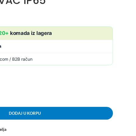
VAC IP65
20+
komada iz lagera
a
icom / B2B račun
DODAJ U KORPU
elja