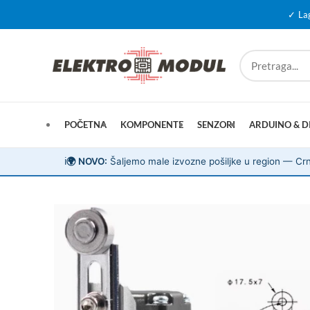
✓ La
POČETNA
KOMPONENTE
SENZORI
ARDUINO & D
ℹ️
🌍 NOVO:
Šaljemo male izvozne pošiljke u region — Crn