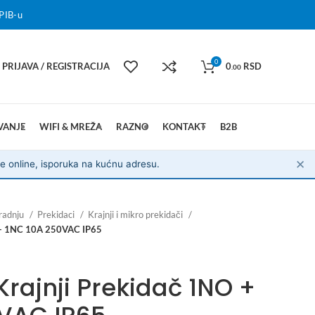
PIB-u
0
PRIJAVA / REGISTRACIJA
0
RSD
.00
VANJE
WIFI & MREŽA
RAZNO
KONTAKT
B2B
✕
e online, isporuka na kućnu adresu.
radnju
Prekidaci
Krajnji i mikro prekidači
 + 1NC 10A 250VAC IP65
rajnji Prekidač 1NO +