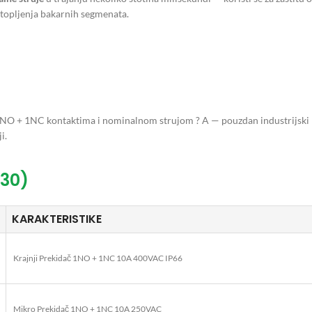
 topljenja bakarnih segmenata.
 + 1NC kontaktima i nominalnom strujom ? A — pouzdan industrijski pre
i.
(30)
KARAKTERISTIKE
Krajnji Prekidač 1NO + 1NC 10A 400VAC IP66
Mikro Prekidač 1NO + 1NC 10A 250VAC