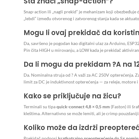
Šta znači „snap-action“?
Snap-action ili „nagli prekid“ je mehanizam koji obezbeđuje 
„lebdi“ između otvorenog i zatvorenog stanja kada se aktuato
Mogu li ovaj prekidač da korist
Da, savršeno je pogodan kao digitalni ulaz za Arduino, ESP
Pin čita HIGH u mirovanju, a LOW kada je prekidač aktiviran
Da li mogu da prekidam ?A na 1
Da. Nominalna struja od ? A važi za AC 250V opterećenja. Za
limit za DC je induktivnost opterećenja — za releje, motore
Kako se priključuje na žicu?
Terminali su tipa
quick-connect 4,8 × 0,5 mm
(Faston) ili šr
kleštima. Alternativno se može lemiti, ali je crimp pouzdaniji
Koliko može da izdrži preoptere
Prekidač podnosi
kratkotrajno preopterećenje do 5× nomina