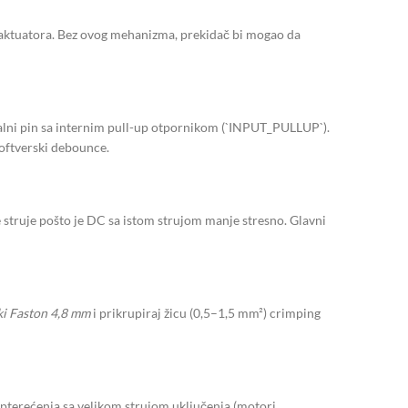
ka aktuatora. Bez ovog mehanizma, prekidač bi mogao da
alni pin sa internim pull-up otpornikom (`INPUT_PULLUP`).
softverski debounce.
 struje pošto je DC sa istom strujom manje stresno. Glavni
ki Faston 4,8 mm
i prikrupiraj žicu (0,5–1,5 mm²) crimping
 opterećenja sa velikom strujom uključenja (motori,