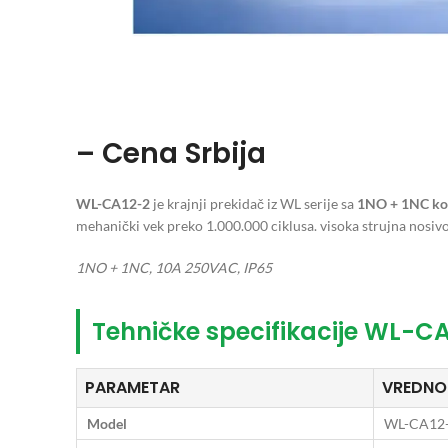
– Cena Srbija
WL-CA12-2
je krajnji prekidač iz WL serije sa
1NO + 1NC ko
mehanički vek preko 1.000.000 ciklusa. visoka strujna nosivo
1NO + 1NC, 10A 250VAC, IP65
Tehničke specifikacije WL-C
PARAMETAR
VREDNO
Model
WL-CA12