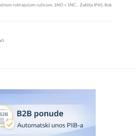
očnom rotirajućom ručicom, 1NO + 1NC, . Zaštita IP65. Rok
ači