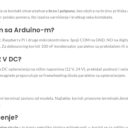
da se kontakt otvara/zatvara
brzo i potpuno
, bez obzira na brzinu pritis
r polako pomera, što izaziva varničenje i kratkog veka kontakata.
im sa Arduino-m?
32, Raspberry Pi i druge mikrokontrolere. Spoji COM na GND, NO na digit
. Za debouncing koristi 100 nF kondenzator paralelno sa prekidačem ili 
2 V DC?
 DC opterećenja na nižim naponima (12 V, 24 V), prekidač podnosi i veće
 i magnete preporučuje se freewheeling dioda paralelno sa opterećenjem.
afni terminal zavisno od modela. Najlakše: koristi
presovne terminale žens
.
ćenje?
lne struje
u trajanju nekoliko stotina milisekundi — koristi se za zaštitu