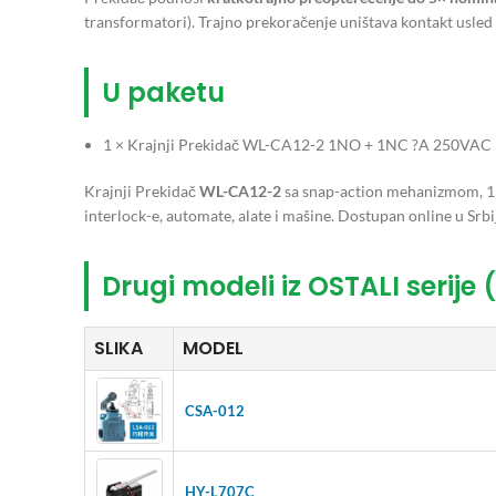
transformatori). Trajno prekoračenje uništava kontakt usled
U paketu
1 × Krajnji Prekidač WL-CA12-2 1NO + 1NC ?A 250VAC
Krajnji Prekidač
WL-CA12-2
sa snap-action mehanizmom, 1NO
interlock-e, automate, alate i mašine. Dostupan online u Srbij
Drugi modeli iz OSTALI serije 
SLIKA
MODEL
CSA-012
HY-L707C