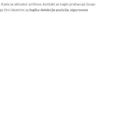
ada se aktuator pritisne, kontakt se naglo prebacuje (snap-
ga čini idealnim za
logiku detekcije pozicije, sigurnosne