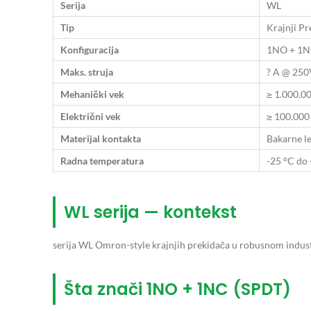
Serija
WL
Tip
Krajnji Pr
Konfiguracija
1NO + 1NC
Maks. struja
? A @ 25
Mehanički vek
≥ 1.000.00
Električni vek
≥ 100.000 
Materijal kontakta
Bakarne l
Radna temperatura
-25 °C do
WL serija — kontekst
serija WL Omron-style krajnjih prekidača u robusnom industr
Šta znači 1NO + 1NC (SPDT)