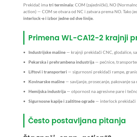
Prekidač ima
tri terminala
: COM (zajednički), NO (Normalno
action) — COM se otvara od NC i zatvara prema NO. Tako jeda
interlock-e i izbor jedne od dve linije
.
Primena WL-CA12-2 krajnji p
Industrijske mašine
— krajnji prekidači CNC, glodalice, sa
Pekarska i prehrambena industrija
— pećnice, transporteri
Liftovi i transporteri
— sigurnosni prekidači rampe, grani
Kovinarske mašine
— savijanje, prosecanje, pakovanje s
Hemijska industrija
— otpornost na agresivne pare i tečno
Sigurnosne kapije i zaštitne ograde
— interlock prekidači 
Često postavljana pitanja