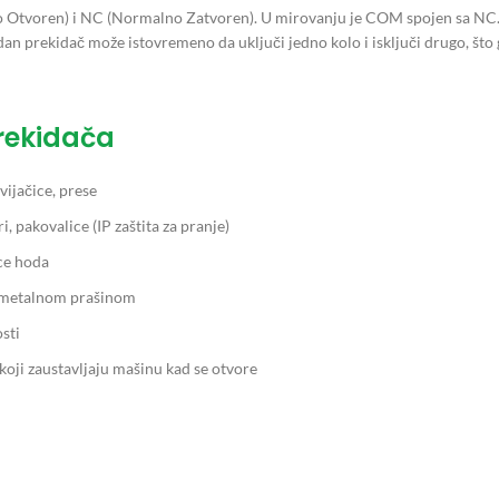
 Otvoren) i NC (Normalno Zatvoren). U mirovanju je COM spojen sa NC. K
n prekidač može istovremeno da uključi jedno kolo i isključi drugo, što 
rekidača
vijačice, prese
, pakovalice (IP zaštita za pranje)
ce hoda
a metalnom prašinom
sti
koji zaustavljaju mašinu kad se otvore