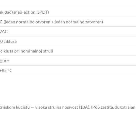
ekidač (snap-action, SPDT)
 (jedan normalno otvoren + jedan normalno zatvoren)
0VAC
0 ciklusa
ciklusa pri nominalnoj struji
egure
 +85 °C
ijskom kućištu — visoka strujna nosivost (10A), IP65 zaštita, dugotrajan