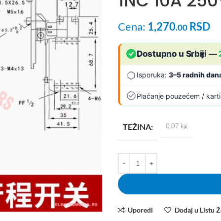
1NC 10A 250
Cena:
1,270
RSD
.00
Dostupno u Srbiji
—
Isporuka:
3–5 radnih dan
Plaćanje pouzećem / kart
TEŽINA
0.07 kg
Uporedi
Dodaj u Listu Ž