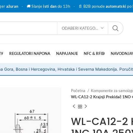
ger
ažuran
·
🚚 Slanje
isti dan
do 13h
·
📄 B2B ponude
automatski
po 
ODABERI KATEGORIJU
IY
REGULATORI NAPONA
NAPAJANJE
NFC & RFID
NAVODNJA
a Gora, Bosna i Hercegovina, Hrvatska i Severna Makedonija. Poručit
Početna
Komponente za samoizg
WL-CA12-2 Krajnji Prekidač 1NO
WL-CA12-2 K