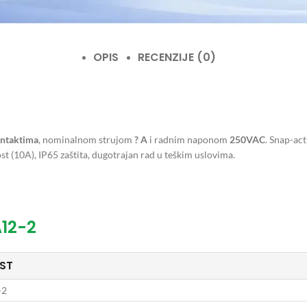
OPIS
RECENZIJE (0)
ntaktima
, nominalnom strujom
? A
i radnim naponom
250VAC
. Snap-ac
st (10A), IP65 zaštita, dugotrajan rad u teškim uslovima.
A12-2
ST
-2