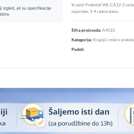
Krajnji Prekidač WL-CA12-2 sa b
 izgled, ali su specifikacije
isporuke: 3-4 radna dana.
abira.
Šifra proizvoda:
A4522
Kategorija:
Krajnji i mikro prekid
Podeli: