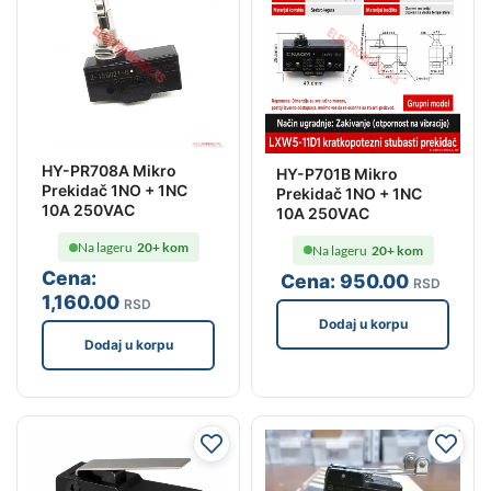
HY-PR708A Mikro
HY-P701B Mikro
Prekidač 1NO + 1NC
Prekidač 1NO + 1NC
10A 250VAC
10A 250VAC
Na lageru
20+ kom
Na lageru
20+ kom
Cena:
Cena:
950
.00
RSD
1,160
.00
RSD
Dodaj u korpu
Dodaj u korpu