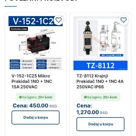
V-152-1C25 Mikro
TZ-8112 Krajnji
Prekidač 1NO + 1NC
Prekidač 1NO + 1NC 4A
15A 250VAC
250VAC IP66
Na lageru
20+ kom
Na lageru
20+ kom
Cena:
450
.00
Cena:
RSD
1,270
.00
RSD
Dodaj u korpu
Dodaj u korpu