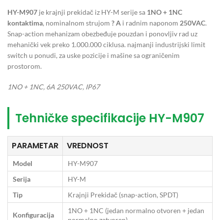
HY-M907
je krajnji prekidač iz HY-M serije sa
1NO + 1NC
kontaktima
, nominalnom strujom
? A
i radnim naponom
250VAC
.
Snap-action mehanizam obezbeđuje pouzdan i ponovljiv rad uz
mehanički vek preko 1.000.000 ciklusa. najmanji industrijski limit
switch u ponudi, za uske pozicije i mašine sa ograničenim
prostorom.
1NO + 1NC, 6A 250VAC, IP67
Tehničke specifikacije HY-M907
PARAMETAR
VREDNOST
Model
HY-M907
Serija
HY-M
Tip
Krajnji Prekidač (snap-action, SPDT)
1NO + 1NC (jedan normalno otvoren + jedan
Konfiguracija
normalno zatvoren)