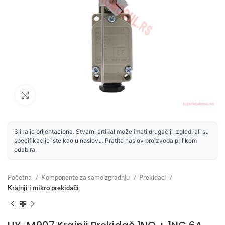
Uvećaj sliku
Slika je orijentaciona. Stvarni artikal može imati drugačiji izgled, ali su
specifikacije iste kao u naslovu. Pratite naslov proizvoda prilikom
odabira.
Početna
Komponente za samoizgradnju
Prekidaci
Krajnji i mikro prekidači