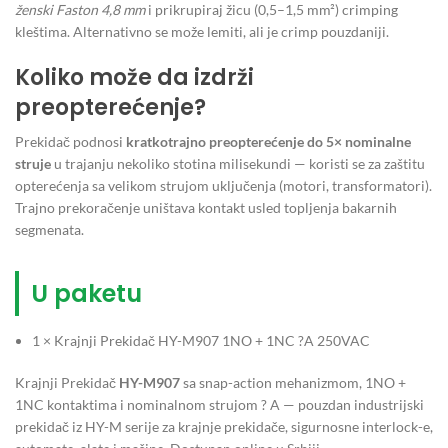
ženski Faston 4,8 mm
i prikrupiraj žicu (0,5–1,5 mm²) crimping
kleštima. Alternativno se može lemiti, ali je crimp pouzdaniji.
Koliko može da izdrži
preopterećenje?
Prekidač podnosi
kratkotrajno preopterećenje do 5× nominalne
struje
u trajanju nekoliko stotina milisekundi — koristi se za zaštitu
opterećenja sa velikom strujom uključenja (motori, transformatori).
Trajno prekoračenje uništava kontakt usled topljenja bakarnih
segmenata.
U paketu
1 × Krajnji Prekidač HY-M907 1NO + 1NC ?A 250VAC
Krajnji Prekidač
HY-M907
sa snap-action mehanizmom, 1NO +
1NC kontaktima i nominalnom strujom ? A — pouzdan industrijski
prekidač iz HY-M serije za krajnje prekidače, sigurnosne interlock-e,