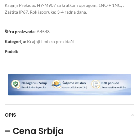
Krajnji Prekidač HY-M907 sa kratkom oprugom, 1NO + 1NC, .
Zaštita IP67. Rok isporuke: 3-4 radna dana.
Šifra proizvoda:
A4548
Kategorija:
Krajnji i mikro prekidači
Podeli:
OPIS
– Cena Srbija