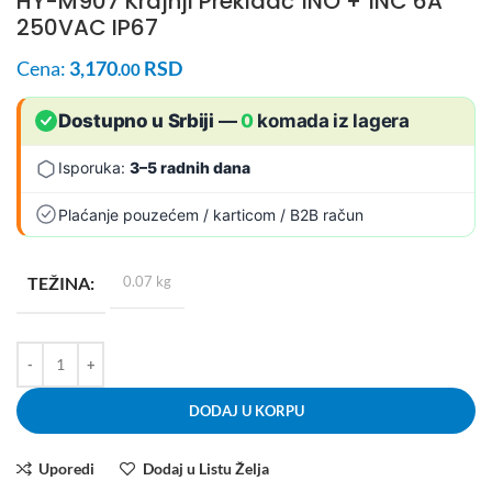
HY-M907 Krajnji Prekidač 1NO + 1NC 6A
250VAC IP67
Cena:
3,170
RSD
.00
Dostupno u Srbiji
—
0
komada iz lagera
Isporuka:
3–5 radnih dana
Plaćanje pouzećem / karticom / B2B račun
TEŽINA
0.07 kg
DODAJ U KORPU
Uporedi
Dodaj u Listu Želja