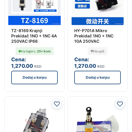
HY-P701A Mikro
TZ-8169 Krajnji
Prekidač 1NO + 1NC
Prekidač 1NO + 1NC 4A
10A 250VAC
250VAC IP66
Na upit
Na lageru
20+ kom
Cena:
Cena:
1,270
.00
1,270
.00
RSD
RSD
Dodaj u korpu
Dodaj u korpu