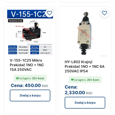
V-155-1C25 Mikro
HY-L802 Krajnji
Prekidač 1NO + 1NC
Prekidač 1NO + 1NC 6A
15A 250VAC
250VAC IP54
Na lageru
20+ kom
Na lageru
20+ kom
Cena:
450
.00
RSD
Cena:
2,330
.00
RSD
Dodaj u korpu
Dodaj u korpu