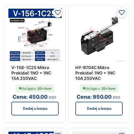
V-156-1C25 Mikro
HY-R704C Mikro
Prekidač 1NO + 1NC
Prekidač 1NO + 1NC
15A 250VAC
10A 250VAC
Na lageru
20+ kom
Na lageru
20+ kom
Cena:
450
.00
Cena:
950
.00
RSD
RSD
Dodaj u korpu
Dodaj u korpu