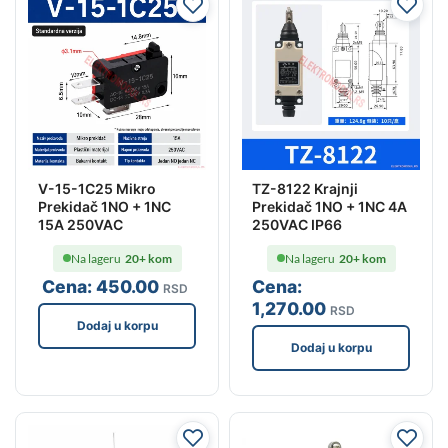
V-15-1C25 Mikro
TZ-8122 Krajnji
Prekidač 1NO + 1NC
Prekidač 1NO + 1NC 4A
15A 250VAC
250VAC IP66
Na lageru
20+ kom
Na lageru
20+ kom
Cena:
450
.00
Cena:
RSD
1,270
.00
RSD
Dodaj u korpu
Dodaj u korpu