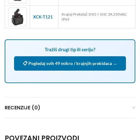
Krajnji Prekidač 1NO + 1NC 3A 250VAC
XCK-T121
IP65
Tražiš drugi tip ili seriju?
📋 Pogledaj svih 49 mikro / krajnjih prekidaca →
RECENZIJE (0)
POVEZANI PROIZVODI