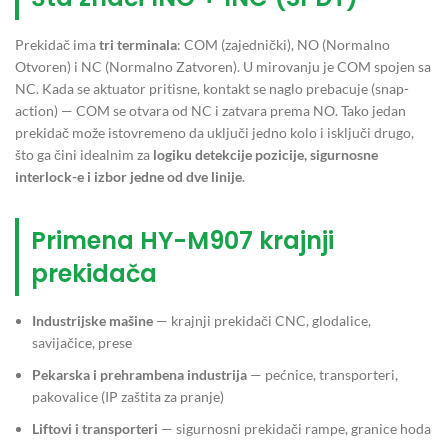
Prekidač ima
tri terminala
: COM (zajednički), NO (Normalno
Otvoren) i NC (Normalno Zatvoren). U mirovanju je COM spojen sa
NC. Kada se aktuator pritisne, kontakt se naglo prebacuje (snap-
action) — COM se otvara od NC i zatvara prema NO. Tako jedan
prekidač može istovremeno da uključi jedno kolo i isključi drugo,
što ga čini idealnim za
logiku detekcije pozicije, sigurnosne
interlock-e i izbor jedne od dve linije
.
Primena HY-M907 krajnji
prekidača
Industrijske mašine
— krajnji prekidači CNC, glodalice,
savijačice, prese
Pekarska i prehrambena industrija
— pećnice, transporteri,
pakovalice (IP zaštita za pranje)
Liftovi i transporteri
— sigurnosni prekidači rampe, granice hoda