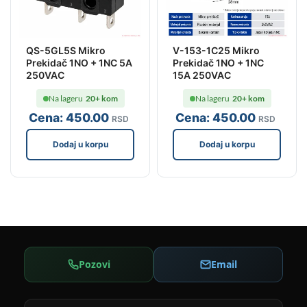
QS-5GL5S Mikro
V-153-1C25 Mikro
Prekidač 1NO + 1NC 5A
Prekidač 1NO + 1NC
250VAC
15A 250VAC
Na lageru
20+ kom
Na lageru
20+ kom
Cena:
450
.00
Cena:
450
.00
RSD
RSD
Dodaj u korpu
Dodaj u korpu
Pozovi
Email