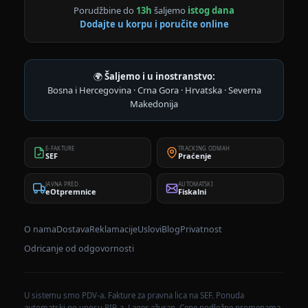
Porudžbine do
13h
šaljemo
istog dana
Dodajte u korpu i poručite online
🌍
Šaljemo i u inostranstvo:
Bosna i Hercegovina · Crna Gora · Hrvatska · Severna
Makedonija
E-FAKTURE
TRACKING ODMAH
SEF
Praćenje
JAVNA PRED.
AUTOMATSKI
eOtpremnice
Fiskalni
O nama
Dostava
Reklamacije
Uslovi
Blog
Privatnost
Odricanje od odgovornosti
U sistemu smo PDV-a. Fakture za pravna lica na SEF. Ponuda
automatski po unosu PIB-a. Lager ažuran. Cene podložne promenama.