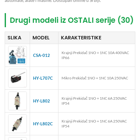
automate, alate i mašine. Dostupan online u Srbiji.
Drugi modeli iz OSTALI serije (30)
SLIKA
MODEL
KARAKTERISTIKE
Krajnji Prekidač 1NO + 1NC 10A 400VAC
CSA-012
IP66
HY-L707C
Mikro Prekidač 1NO + 1NC 10A 250VAC
Krajnji Prekidač 1NO + 1NC 6A 250VAC
HY-L802
IP54
Krajnji Prekidač 1NO + 1NC 6A 250VAC
HY-L802C
IP54