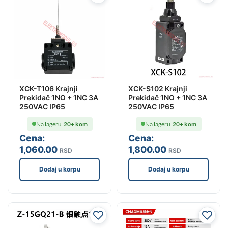
XCK-T106 Krajnji
XCK-S102 Krajnji
Prekidač 1NO + 1NC 3A
Prekidač 1NO + 1NC 3A
250VAC IP65
250VAC IP65
Na lageru
20+ kom
Na lageru
20+ kom
Cena:
Cena:
1,060
.00
1,800
.00
RSD
RSD
Dodaj u korpu
Dodaj u korpu