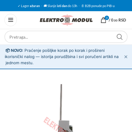
✓ Lager
ažuran
·
🚚 Slanje
isti dan
do 13h
·
📄 B2B ponude po PIB-u
0
/
0
RSD
.00
📦 NOVO:
Praćenje pošiljke korak po korak i prošireni
✕
ℹ️
korisnički nalog — istorija porudžbina i svi poručeni artikli na
jednom mestu.