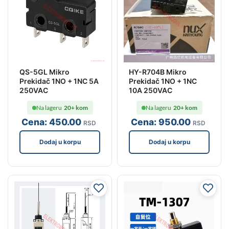
QS-5GL Mikro
HY-R704B Mikro
Prekidač 1NO + 1NC 5A
Prekidač 1NO + 1NC
250VAC
10A 250VAC
Na lageru
20+ kom
Na lageru
20+ kom
Cena:
450
.00
Cena:
950
.00
RSD
RSD
Dodaj u korpu
Dodaj u korpu