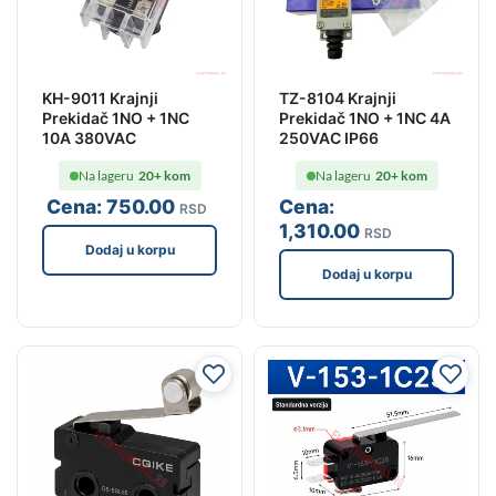
KH-9011 Krajnji
TZ-8104 Krajnji
Prekidač 1NO + 1NC
Prekidač 1NO + 1NC 4A
10A 380VAC
250VAC IP66
Na lageru
20+ kom
Na lageru
20+ kom
Cena:
750
.00
Cena:
RSD
1,310
.00
RSD
Dodaj u korpu
Dodaj u korpu