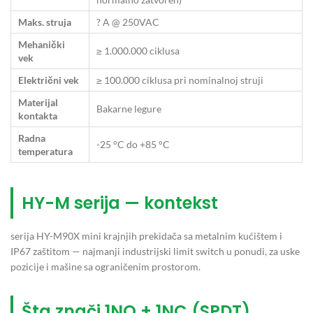
Maks. struja
? A @ 250VAC
Mehanički
≥ 1.000.000 ciklusa
vek
Električni vek
≥ 100.000 ciklusa pri nominalnoj struji
Materijal
Bakarne legure
kontakta
Radna
-25 °C do +85 °C
temperatura
HY-M serija — kontekst
serija HY-M90X mini krajnjih prekidača sa metalnim kućištem i
IP67 zaštitom — najmanji industrijski limit switch u ponudi, za uske
pozicije i mašine sa ograničenim prostorom.
Šta znači 1NO + 1NC (SPDT)