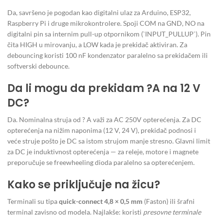
Da, savršeno je pogodan kao digitalni ulaz za Arduino, ESP32,
Raspberry Pi i druge mikrokontrolere. Spoji COM na GND, NO na
digitalni pin sa internim pull-up otpornikom (`INPUT_PULLUP`). Pin
čita HIGH u mirovanju, a LOW kada je prekidač aktiviran. Za
debouncing koristi 100 nF kondenzator paralelno sa prekidačem ili
softverski debounce.
Da li mogu da prekidam ?A na 12 V
DC?
Da. Nominalna struja od ? A važi za AC 250V opterećenja. Za DC
opterećenja na nižim naponima (12 V, 24 V), prekidač podnosi i
veće struje pošto je DC sa istom strujom manje stresno. Glavni limit
za DC je induktivnost opterećenja — za releje, motore i magnete
preporučuje se freewheeling dioda paralelno sa opterećenjem.
Kako se priključuje na žicu?
Terminali su tipa
quick-connect 4,8 × 0,5 mm
(Faston) ili šrafni
terminal zavisno od modela. Najlakše: koristi
presovne terminale