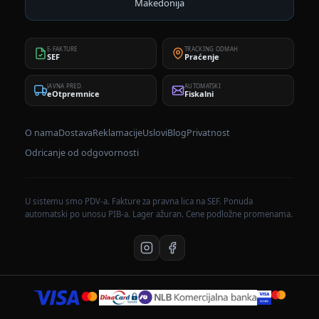
Makedonija
E-FAKTURE
TRACKING ODMAH
SEF
Praćenje
JAVNA PRED.
AUTOMATSKI
eOtpremnice
Fiskalni
O nama
Dostava
Reklamacije
Uslovi
Blog
Privatnost
Odricanje od odgovornosti
U sistemu smo PDV-a. Fakture za pravna lica na SEF. Ponuda
automatski po unosu PIB-a. Lager ažuran. Cene podložne promenama.