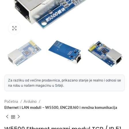
Uvećaj sliku
Za razliku od većine prodavnica, prikazano stanje je realno i odnosi se
na robu u našem magacinu u Srbiji.
Početna
Arduino
Ethernet i LAN moduli – W5500, ENC28J60 i mrežna komunikacija
W5500 Ethernet mrezni modul TCP / IP 51