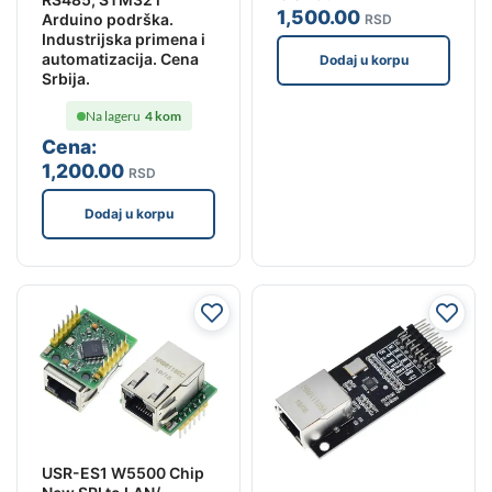
1,500
.00
Arduino podrška.
RSD
Industrijska primena i
automatizacija. Cena
Dodaj u korpu
Srbija.
Na lageru
4 kom
Cena:
1,200
.00
RSD
Dodaj u korpu
USR-ES1 W5500 Chip