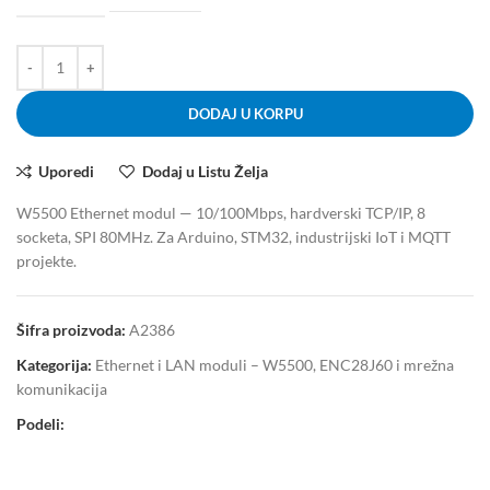
DODAJ U KORPU
Uporedi
Dodaj u Listu Želja
W5500 Ethernet modul — 10/100Mbps, hardverski TCP/IP, 8
socketa, SPI 80MHz. Za Arduino, STM32, industrijski IoT i MQTT
projekte.
Šifra proizvoda:
A2386
Kategorija:
Ethernet i LAN moduli – W5500, ENC28J60 i mrežna
komunikacija
Podeli: