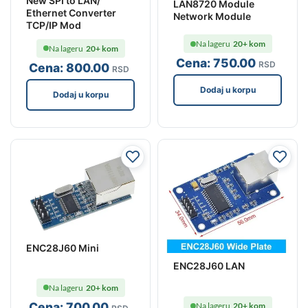
New SPI to LAN/
LAN8720 Module
Ethernet Converter
Network Module
TCP/IP Mod
Na lageru
20+ kom
Na lageru
20+ kom
Cena:
750
.00
RSD
Cena:
800
.00
RSD
Dodaj u korpu
Dodaj u korpu
ENC28J60 Mini
ENC28J60 LAN
Na lageru
20+ kom
Cena:
700
.00
Na lageru
20+ kom