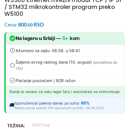
/ STM32 mikrokontroler program preko
W5100
Cena:
800
RSD
.00
Na lageru u Srbiji
—
5+
kom
Ažurirano na sajtu: 08.08. u 08:41
Šaljemo prvog radnog dana (10. avgust)
(porudžbine do
13h)
Plaćanje pouzećem / B2B račun
Stanje je vezano za našu lager listu i automatski se sinhronizuje.
95%
Isporučenost paketa danas za sutra:
🚚
Realan uzorak zadnjih 100 isporučenih pošiljki · 08.08.2026
TEŽINA
0.0173 kg