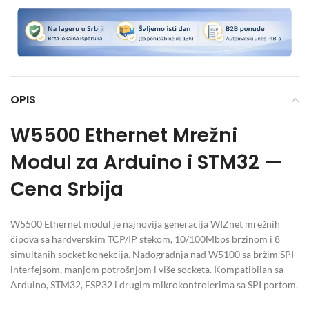
OPIS
W5500 Ethernet Mrežni
Modul za Arduino i STM32 —
Cena Srbija
W5500 Ethernet modul je najnovija generacija WIZnet mrežnih
čipova sa hardverskim TCP/IP stekom, 10/100Mbps brzinom i 8
simultanih socket konekcija. Nadogradnja nad W5100 sa bržim SPI
interfejsom, manjom potrošnjom i više socketa. Kompatibilan sa
Arduino, STM32, ESP32 i drugim mikrokontrolerima sa SPI portom.