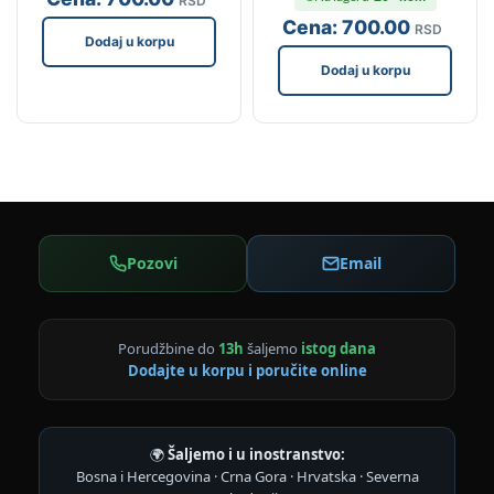
RSD
Cena:
700
.00
RSD
Dodaj u korpu
Dodaj u korpu
Pozovi
Email
Porudžbine do
13h
šaljemo
istog dana
Dodajte u korpu i poručite online
🌍
Šaljemo i u inostranstvo:
Bosna i Hercegovina · Crna Gora · Hrvatska · Severna