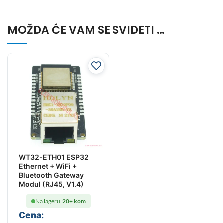
MOŽDA ĆE VAM SE SVIDETI …
WT32-ETH01 ESP32
Ethernet + WiFi +
Bluetooth Gateway
Modul (RJ45, V1.4)
Na lageru
20+ kom
Cena: