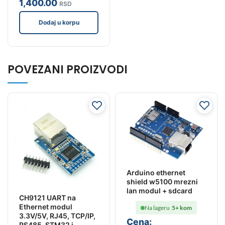
1,400
.00
RSD
Dodaj u korpu
POVEZANI PROIZVODI
Arduino ethernet
shield w5100 mrezni
lan modul + sdcard
CH9121 UART na
Ethernet modul
Na lageru
5+ kom
3.3V/5V, RJ45, TCP/IP,
Cena:
RS485, STM32 i