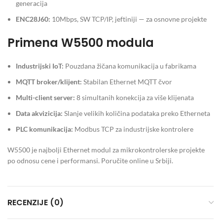
generacija
ENC28J60:
10Mbps, SW TCP/IP, jeftiniji — za osnovne projekte
Primena W5500 modula
Industrijski IoT:
Pouzdana žičana komunikacija u fabrikama
MQTT broker/klijent:
Stabilan Ethernet MQTT čvor
Multi-client server:
8 simultanih konekcija za više klijenata
Data akvizicija:
Slanje velikih količina podataka preko Etherneta
PLC komunikacija:
Modbus TCP za industrijske kontrolere
W5500 je najbolji Ethernet modul za mikrokontrolerske projekte
po odnosu cene i performansi. Poručite online u Srbiji.
RECENZIJE (0)