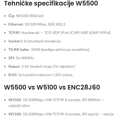
Tehničke specifikacije W5500
Čip:
W5500 (WIZnet)
Ethernet:
10/100 Mbps, IEEE 802.3
TCP/IP:
Hardverski — TCP, UDP, IPv4, ICMP, ARP, IGMP, PPPoE
Socket-i:
8 simultanih konekcija
TX/RX bafer:
32KB (konfigurabilno po socketima)
SPI:
Do 80MHz
Napon:
3.3V (moduli imaju 5V regulator)
RJ45:
Sa transformatorom i LED-ovima
W5500 vs W5100 vs ENC28J60
W5500:
10/100Mbps, HW TCP/IP, 8 socketa, SPI 80MHz —
najbolji izbor
W5100:
10/100Mbps, HW TCP/IP, 4 socketa, SPI sporiji — starija