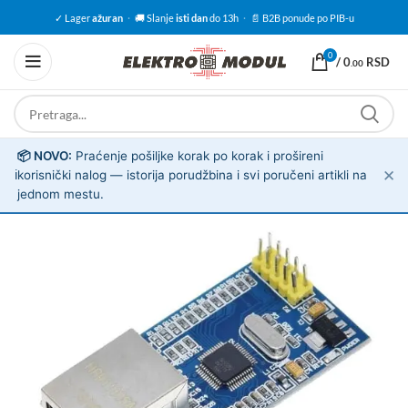
✓ Lager
ažuran
·
🚚 Slanje
isti dan
do 13h
·
📄 B2B ponude po PIB-u
0
/
0
RSD
.00
📦 NOVO:
Praćenje pošiljke korak po korak i prošireni
✕
ℹ️
korisnički nalog — istorija porudžbina i svi poručeni artikli na
jednom mestu.