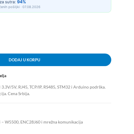
94%
za sutra:
enih pošiljki · 07.08.2026
DODAJ U KORPU
elja
.3V/5V, RJ45, TCP/IP, RS485, STM32 i Arduino podrška.
ija. Cena Srbija.
i – W5500, ENC28J60 i mrežna komunikacija