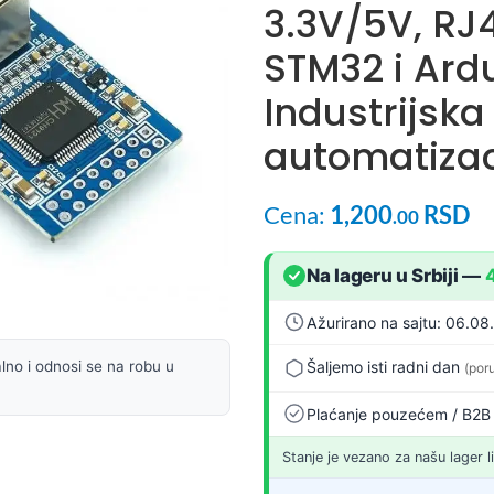
3.3V/5V, RJ4
STM32 i Ard
Industrijska
automatizaci
Cena:
1,200
RSD
.00
Na lageru u Srbiji
—
Ažurirano na sajtu: 06.08
Šaljemo isti radni dan
lno i odnosi se na robu u
(por
Plaćanje pouzećem / B2B
Stanje je vezano za našu lager l