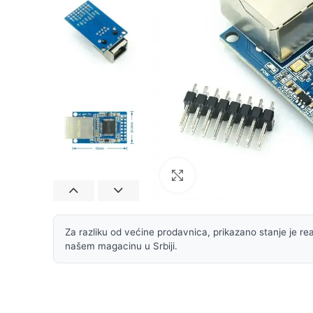
Uvećaj sliku
Za razliku od većine prodavnica, prikazano stanje je rea
našem magacinu u Srbiji.