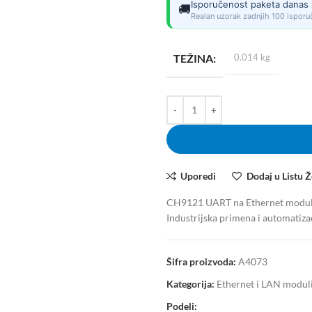
Isporučenost paketa danas 
🚚
Realan uzorak zadnjih 100 isporuč
TEŽINA
0.014 kg
Uporedi
Dodaj u Listu Ž
CH9121 UART na Ethernet modul 3
Industrijska primena i automatizac
Šifra proizvoda:
A4073
Kategorija:
Ethernet i LAN modul
Podeli: