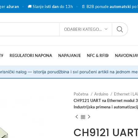
ger
ažuran
·
🚚 Slanje
isti dan
do 13h
·
📄 B2B ponude
automatski
po 
ODABERI KATEGORIJU
IY
REGULATORI NAPONA
NAPAJANJE
NFC & RFID
NAVODNJA
risnički nalog — istorija porudžbina i svi poručeni artikli na jednom me
Početna
Arduino
Ethernet i L
CH9121 UART na Ethernet modul 3.
Industrijska primena i automatizacij
CH9121 UART