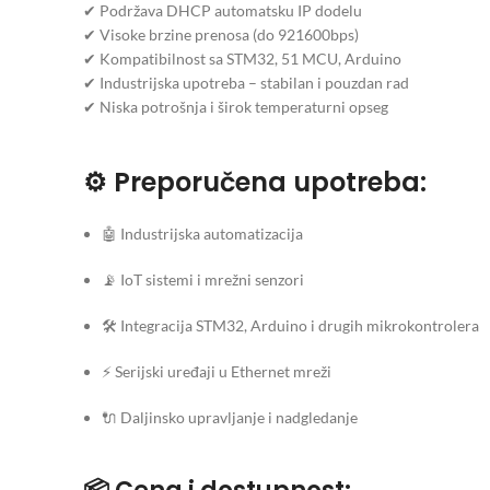
✔ Podržava DHCP automatsku IP dodelu
✔ Visoke brzine prenosa (do 921600bps)
✔ Kompatibilnost sa STM32, 51 MCU, Arduino
✔ Industrijska upotreba – stabilan i pouzdan rad
✔ Niska potrošnja i širok temperaturni opseg
⚙ Preporučena upotreba:
🤖 Industrijska automatizacija
📡 IoT sistemi i mrežni senzori
🛠 Integracija STM32, Arduino i drugih mikrokontrolera
⚡ Serijski uređaji u Ethernet mreži
🔌 Daljinsko upravljanje i nadgledanje