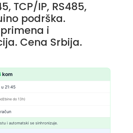
5, TCP/IP, RS485,
uino podrška.
 primena i
ja. Cena Srbija.
4
kom
. u 21:45
udžbine do 13h)
 račun
istu i automatski se sinhronizuje.