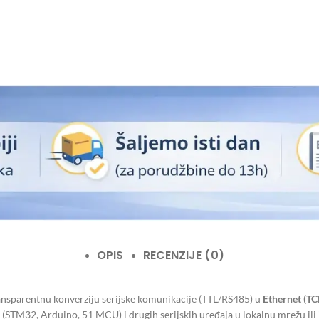
OPIS
RECENZIJE (0)
sparentnu konverziju serijske komunikacije (TTL/RS485) u
Ethernet (TC
STM32, Arduino, 51 MCU) i drugih serijskih uređaja u lokalnu mrežu ili 