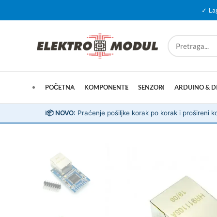
✓ La
POČETNA
KOMPONENTE
SENZORI
ARDUINO & D
ℹ️
📦 NOVO:
Praćenje pošiljke korak po korak i prošireni ko