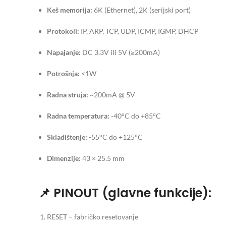
Keš memorija:
6K (Ethernet), 2K (serijski port)
Protokoli:
IP, ARP, TCP, UDP, ICMP, IGMP, DHCP
Napajanje:
DC 3.3V ili 5V (≥200mA)
Potrošnja:
<1W
Radna struja:
~200mA @ 5V
Radna temperatura:
-40°C do +85°C
Skladištenje:
-55°C do +125°C
Dimenzije:
43 × 25.5 mm
📌 PINOUT (glavne funkcije):
RESET – fabričko resetovanje