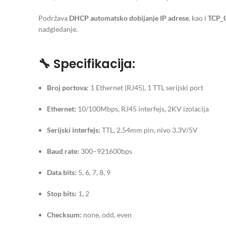
Podržava
DHCP automatsko dobijanje IP adrese
, kao i
TCP_C
nadgledanje.
🔧 Specifikacija:
Broj portova:
1 Ethernet (RJ45), 1 TTL serijski port
Ethernet:
10/100Mbps, RJ45 interfejs, 2KV izolacija
Serijski interfejs:
TTL, 2.54mm pin, nivo 3.3V/5V
Baud rate:
300–921600bps
Data bits:
5, 6, 7, 8, 9
Stop bits:
1, 2
Checksum:
none, odd, even