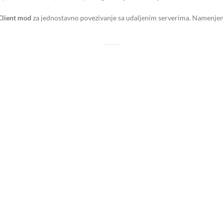
lient mod
za jednostavno povezivanje sa udaljenim serverima. Namenjen j