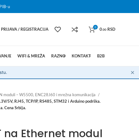
PIB-u
0
PRIJAVA / REGISTRACIJA
0
RSD
.00
VANJE
WIFI & MREŽA
RAZNO
KONTAKT
B2B
✕
stu.
AN moduli – W5500, ENC28J60 i mrežna komunikacija
3V/5V, RJ45, TCP/IP, RS485, STM32 i Arduino podrška.
a. Cena Srbija.
 na Ethernet modul