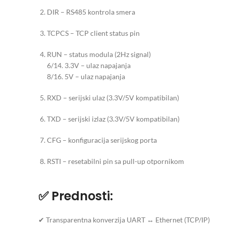
DIR – RS485 kontrola smera
TCPCS – TCP client status pin
RUN – status modula (2Hz signal)
6/14. 3.3V – ulaz napajanja
8/16. 5V – ulaz napajanja
RXD – serijski ulaz (3.3V/5V kompatibilan)
TXD – serijski izlaz (3.3V/5V kompatibilan)
CFG – konfiguracija serijskog porta
RSTI – resetabilni pin sa pull-up otpornikom
✅ Prednosti:
✔ Transparentna konverzija UART ↔ Ethernet (TCP/IP)