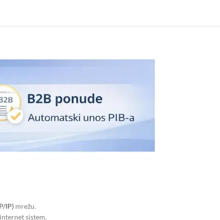
P/IP)
mrežu.
internet sistem.