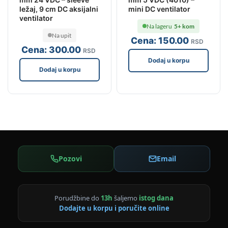
ležaj, 9 cm DC aksijalni
mini DC ventilator
ventilator
Na lageru
5+ kom
Na upit
Cena:
150
.00
RSD
Cena:
300
.00
RSD
Dodaj u korpu
Dodaj u korpu
Pozovi
Email
Porudžbine do
13h
šaljemo
istog dana
Dodajte u korpu i poručite online