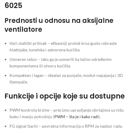
6025
Prednosti u odnosu na aksijalne
ventilatore
Veći statički pritisak – efikasniji protok kroz gusto rebraste
hladnjake, tunelska i zatvorena kućišta.
Usmeren izduv – lako ga je usmeriti ka tačno određenim
komponentama ili otvoru kućišta.
Kompaktan i lagan – idealan za punjače, modul‑napajanja i 3D
štampače.
Funkcije i opcije koje su dostupne
PWM kontrola brzine – precizno upravljanje obrtajima uz nižu
buku i manju potrošnju (
PWM – šta je i kako radi
).
FG signal (tach) – povratna informacija o RPM za nadzor rada.