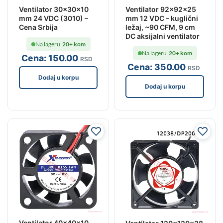
Ventilator 30x30x10
Ventilator 92x92x25
mm 24 VDC (3010) –
mm 12 VDC – kuglični
Cena Srbija
ležaj, ~90 CFM, 9 cm
DC aksijalni ventilator
Na lageru
20+ kom
Na lageru
20+ kom
Cena:
150
.00
RSD
Cena:
350
.00
RSD
Dodaj u korpu
Dodaj u korpu
Ventilator 40x40x10