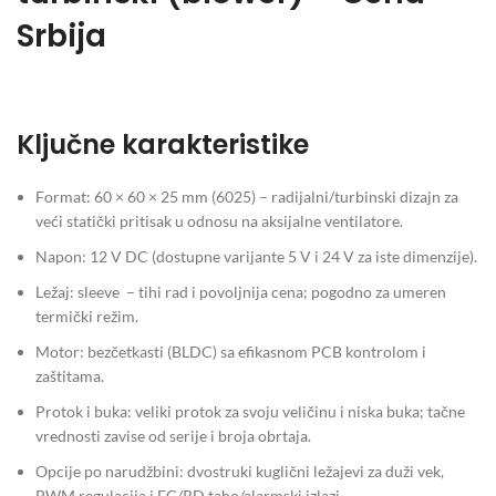
Srbija
Ključne karakteristike
Format: 60 × 60 × 25 mm (6025) – radijalni/turbinski dizajn za
veći statički pritisak u odnosu na aksijalne ventilatore.
Napon: 12 V DC (dostupne varijante 5 V i 24 V za iste dimenzije).
Ležaj: sleeve – tihi rad i povoljnija cena; pogodno za umeren
termički režim.
Motor: bezčetkasti (BLDC) sa efikasnom PCB kontrolom i
zaštitama.
Protok i buka: veliki protok za svoju veličinu i niska buka; tačne
vrednosti zavise od serije i broja obrtaja.
Opcije po narudžbini: dvostruki kuglični ležajevi za duži vek,
PWM regulacija i FG/RD taho/alarmski izlazi.