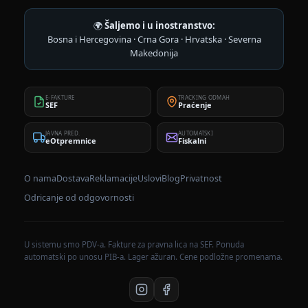
🌍
Šaljemo i u inostranstvo:
Bosna i Hercegovina · Crna Gora · Hrvatska · Severna
Makedonija
E-FAKTURE
TRACKING ODMAH
SEF
Praćenje
JAVNA PRED.
AUTOMATSKI
eOtpremnice
Fiskalni
O nama
Dostava
Reklamacije
Uslovi
Blog
Privatnost
Odricanje od odgovornosti
U sistemu smo PDV-a. Fakture za pravna lica na SEF. Ponuda
automatski po unosu PIB-a. Lager ažuran. Cene podložne promenama.