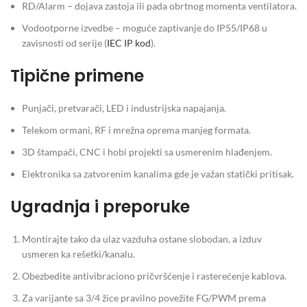
RD/Alarm – dojava zastoja ili pada obrtnog momenta ventilatora.
Vodootporne izvedbe – moguće zaptivanje do IP55/IP68 u
zavisnosti od serije (
IEC IP kod
).
Tipične primene
Punjači, pretvarači, LED i industrijska napajanja.
Telekom ormani, RF i mrežna oprema manjeg formata.
3D štampači, CNC i hobi projekti sa usmerenim hlađenjem.
Elektronika sa zatvorenim kanalima gde je važan statički pritisak.
Ugradnja i preporuke
Montirajte tako da ulaz vazduha ostane slobodan, a izduv
usmeren ka rešetki/kanalu.
Obezbedite antivibraciono pričvršćenje i rasterećenje kablova.
Za varijante sa 3/4 žice pravilno povežite FG/PWM prema