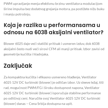
PWM upravljanje menja efektivnu brzinu ventilatora modulacijom
širine impulsa bez dodatnog grejanja motora, pa postižete nižu buku
i manju potrošnju.
Koja je razlika u performansama u
odnosu na 6038 aksijalni ventilator?
Blower 6025 daje veći statički pritisak i usmeren izduv, dok 6038
aksijalni često nudi veći sirovi CFM ali manji pritisak. Izbor zavisi od
geometrije kućišta i hladnjaka.
Zaključak
Za kompaktna kućišta i efikasno usmereno hlađenje, Ventilator
6025 12V DC turbinski (blower) je odličan izbor. Uz sleeve ležaj, tiši
rad, mogućnost PWM/FG i široku dostupnost napona, Ventilator
6025 12V DC turbinski (blower) isporučuje stabilne performanse
po odličnoj ceni. Naručite svoj Ventilator 6025 12V DC turbinski
(blower) danas – Cena Srbija dostupna na upit.