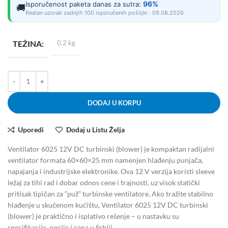
96%
Isporučenost paketa danas za sutra:
🚚
Realan uzorak zadnjih 100 isporučenih pošiljki · 09.08.2026
TEŽINA
0.2 kg
DODAJ U KORPU
Uporedi
Dodaj u Listu Želja
Ventilator 6025 12V DC turbinski (blower) je kompaktan radijalni
ventilator formata 60×60×25 mm namenjen hlađenju punjača,
napajanja i industrijske elektronike. Ova 12 V verzija koristi sleeve
ležaj za tihi rad i dobar odnos cene i trajnosti, uz visok statički
pritisak tipičan za “puž” turbinske ventilatore. Ako tražite stabilno
hlađenje u skučenom kućištu, Ventilator 6025 12V DC turbinski
(blower) je praktično i isplativo rešenje – u nastavku su
specifikacije, opcije i cena u Srbiji.