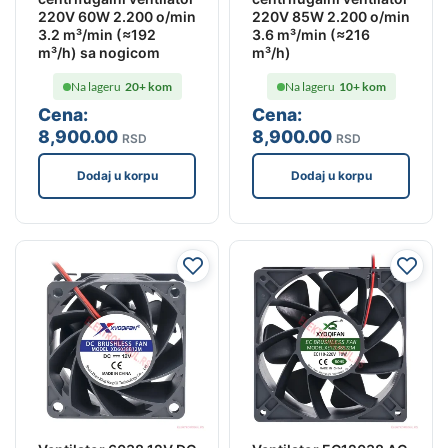
220V 60W 2.200 o/min
220V 85W 2.200 o/min
3.2 m³/min (≈192
3.6 m³/min (≈216
m³/h) sa nogicom
m³/h)
Na lageru
20+ kom
Na lageru
10+ kom
Cena:
Cena:
8,900
.00
8,900
.00
RSD
RSD
Dodaj u korpu
Dodaj u korpu