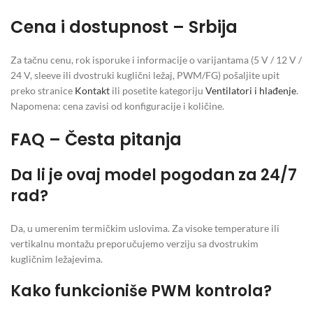
Cena i dostupnost – Srbija
Za tačnu cenu, rok isporuke i informacije o varijantama (5 V / 12 V /
24 V, sleeve ili dvostruki kuglični ležaj, PWM/FG) pošaljite upit
preko stranice
Kontakt
ili posetite kategoriju
Ventilatori i hlađenje
.
Napomena: cena zavisi od konfiguracije i količine.
FAQ – Česta pitanja
Da li je ovaj model pogodan za 24/7
rad?
Da, u umerenim termičkim uslovima. Za visoke temperature ili
vertikalnu montažu preporučujemo verziju sa dvostrukim
kugličnim ležajevima.
Kako funkcioniše PWM kontrola?