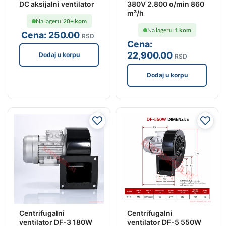
DC aksijalni ventilator
380V 2.800 o/min 860
m³/h
Na lageru
20+ kom
Na lageru
1 kom
Cena:
250
.00
RSD
Cena:
22,900
.00
Dodaj u korpu
RSD
Dodaj u korpu
Centrifugalni
Centrifugalni
ventilator DF-3 180W
ventilator DF-5 550W