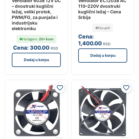
Ventilator 6038 12V DC
Ventilator EC12038 AC
– dvostruki kuglični
110–220V dvostruki
ležaj, veliki protok,
kuglični ležaj – Cena
PWM/FG, za punjače i
Srbija
industrijsku
Na upit
elektroniku
Cena:
Na lageru
20+ kom
1,400
.00
RSD
Cena:
300
.00
RSD
Dodaj u korpu
Dodaj u korpu