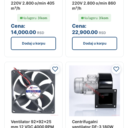
220V 2.800 o/min 405
220V 2.800 o/min 860
m³/h
m³/h
Na lageru
3 kom
Na lageru
3 kom
Cena:
Cena:
14,000
.00
22,900
.00
RSD
RSD
Dodaj u korpu
Dodaj u korpu
Ventilator 92x92x25
Centrifugalni
mm 12 VDC 4000 RPM
ventilator DF-3 180W