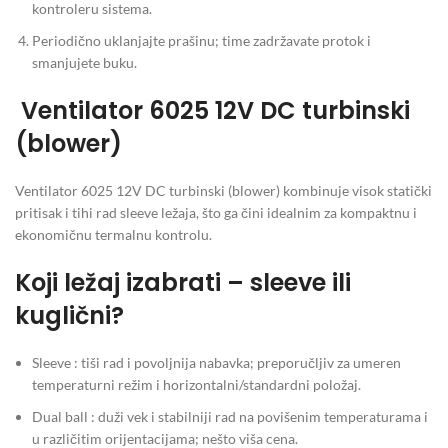
kontroleru sistema.
Periodično uklanjajte prašinu; time zadržavate protok i
smanjujete buku.
Ventilator 6025 12V DC turbinski
(blower)
Ventilator 6025 12V DC turbinski (blower) kombinuje visok statički
pritisak i tihi rad sleeve ležaja, što ga čini idealnim za kompaktnu i
ekonomičnu termalnu kontrolu.
Koji ležaj izabrati – sleeve ili
kuglični?
Sleeve : tiši rad i povoljnija nabavka; preporučljiv za umeren
temperaturni režim i horizontalni/standardni položaj.
Dual ball : duži vek i stabilniji rad na povišenim temperaturama i
u različitim orijentacijama; nešto viša cena.