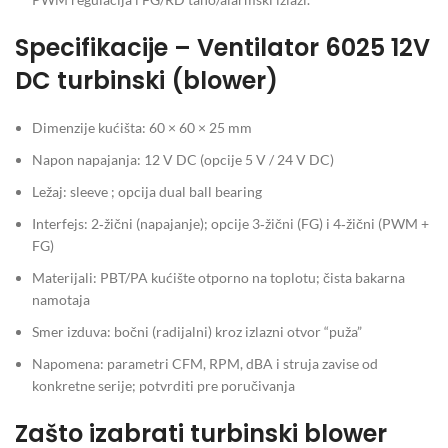
Specifikacije – Ventilator 6025 12V
DC turbinski (blower)
Dimenzije kućišta: 60 × 60 × 25 mm
Napon napajanja: 12 V DC (opcije 5 V / 24 V DC)
Ležaj: sleeve ; opcija dual ball bearing
Interfejs: 2‑žični (napajanje); opcije 3‑žični (FG) i 4‑žični (PWM +
FG)
Materijali: PBT/PA kućište otporno na toplotu; čista bakarna
namotaja
Smer izduva: bočni (radijalni) kroz izlazni otvor “puža”
Napomena: parametri CFM, RPM, dBA i struja zavise od
konkretne serije; potvrditi pre poručivanja
Zašto izabrati turbinski blower