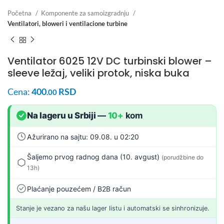
Početna
Komponente za samoizgradnju
Ventilatori, bloweri i ventilacione turbine
Ventilator 6025 12V DC turbinski blower –
sleeve ležaj, veliki protok, niska buka
Cena:
400
RSD
.00
Na lageru u Srbiji
—
10+
kom
Ažurirano na sajtu: 09.08. u 02:20
Šaljemo prvog radnog dana (10. avgust)
(porudžbine do
13h)
Plaćanje pouzećem / B2B račun
Stanje je vezano za našu lager listu i automatski se sinhronizuje.