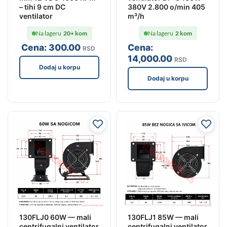
– tihi 9 cm DC
380V 2.800 o/min 405
ventilator
m³/h
Na lageru
20+ kom
Na lageru
2 kom
Cena:
300
.00
Cena:
RSD
14,000
.00
RSD
Dodaj u korpu
Dodaj u korpu
130FLJ0 60W — mali
130FLJ1 85W — mali
centrifugalni ventilator
centrifugalni ventilator