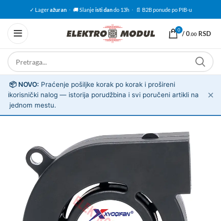
✓ Lager
ažuran
·
🚚 Slanje
isti dan
do 13h
·
📄 B2B ponude po PIB-u
0
/
0
RSD
.00
📦 NOVO:
Praćenje pošiljke korak po korak i prošireni
✕
ℹ️
korisnički nalog — istorija porudžbina i svi poručeni artikli na
jednom mestu.