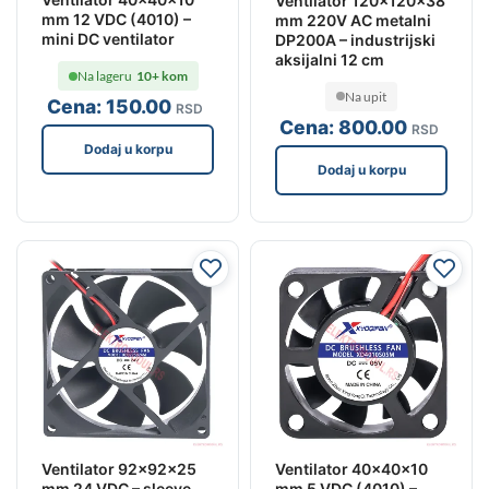
Ventilator 120x120x38
mm 12 VDC (4010) –
mm 220V AC metalni
mini DC ventilator
DP200A – industrijski
aksijalni 12 cm
Na lageru
10+ kom
Na upit
Cena:
150
.00
RSD
Cena:
800
.00
RSD
Dodaj u korpu
Dodaj u korpu
Ventilator 92x92x25
Ventilator 40x40x10
mm 24 VDC – sleeve
mm 5 VDC (4010) –