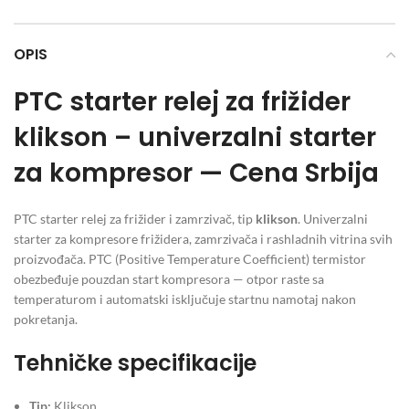
OPIS
PTC starter relej za frižider
klikson – univerzalni starter
za kompresor — Cena Srbija
PTC starter relej za frižider i zamrzivač, tip
klikson
. Univerzalni
starter za kompresore frižidera, zamrzivača i rashladnih vitrina svih
proizvođača. PTC (Positive Temperature Coefficient) termistor
obezbeđuje pouzdan start kompresora — otpor raste sa
temperaturom i automatski isključuje startnu namotaj nakon
pokretanja.
Tehničke specifikacije
Tip:
Klikson