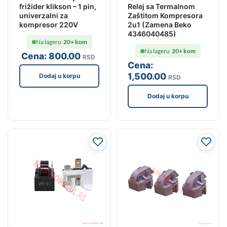
frižider klikson – 1 pin,
Relej sa Termalnom
univerzalni za
Zaštitom Kompresora
kompresor 220V
2u1 (Zamena Beko
4346040485)
Na lageru
20+ kom
Na lageru
20+ kom
Cena:
800
.00
RSD
Cena:
1,500
.00
Dodaj u korpu
RSD
Dodaj u korpu