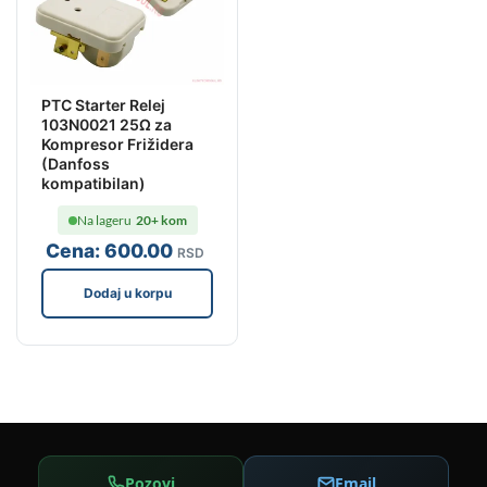
PTC Starter Relej
103N0021 25Ω za
Kompresor Frižidera
(Danfoss
kompatibilan)
Na lageru
20+ kom
Cena:
600
.00
RSD
Dodaj u korpu
Pozovi
Email