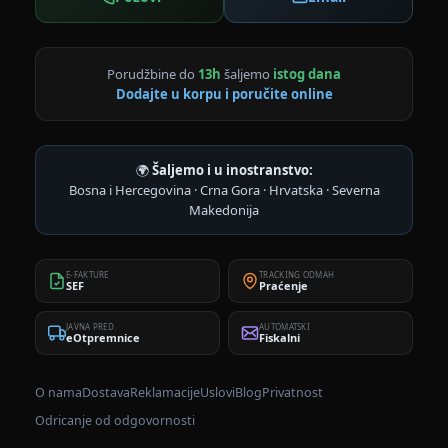
Porudžbine do
13h
šaljemo
istog dana
Dodajte u korpu i poručite online
🌍
Šaljemo i u inostranstvo:
Bosna i Hercegovina · Crna Gora · Hrvatska · Severna
Makedonija
E-FAKTURE
TRACKING ODMAH
SEF
Praćenje
JAVNA PRED.
AUTOMATSKI
eOtpremnice
Fiskalni
O nama
Dostava
Reklamacije
Uslovi
Blog
Privatnost
Odricanje od odgovornosti