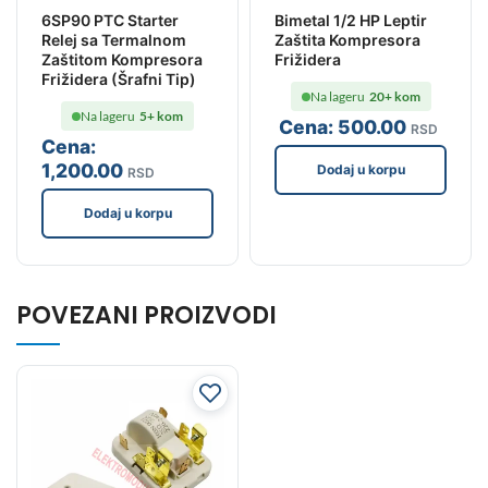
6SP90 PTC Starter
Bimetal 1/2 HP Leptir
Relej sa Termalnom
Zaštita Kompresora
Zaštitom Kompresora
Frižidera
Frižidera (Šrafni Tip)
Na lageru
20+ kom
Na lageru
5+ kom
Cena:
500
.00
RSD
Cena:
1,200
.00
Dodaj u korpu
RSD
Dodaj u korpu
POVEZANI PROIZVODI