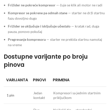
Frižider ne pokreće kompresor
— čuje se klik ali motor ne radi
Kompresor se pokrene pa odmah stane
— starter ne drži startnu
fazu dovoljno dugo
Frižider se uključuje i isključuje učestalo
— kratak rad, duga
pauza, ponovo pokušaj
Pregrevanje kompresora
— starter ne prekida startnu namotaj
na vreme
Dostupne varijante po broju
pinova
VARIJANTA
PINOVI
PRIMENA
Jedan
Kompresori sa jednim startnim
1 pin
kontakt
priključkom
Dva
Najčešći tip — standardni