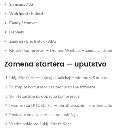
Samsung / LG
Whirlpool / Indesit
Candy / Hoover
Liebherr
Zanussi / Electrolux / AEG
Kineski kompresori
— Donper, Wanbao, Huaguang i drugi
Zamena startera — uputstvo
Isključite frižider iz struje i sačekajte minimum 5 minuta
Pristupite kompresoru sa zadnje strane frižidera
Skinite zaštitni poklopac sa kompresora
Izvadite stari PTC starter — obratite pažnju na orijentaciju
Postavite novi starter u istom položaju
Vratite poklopac i uključite frižider