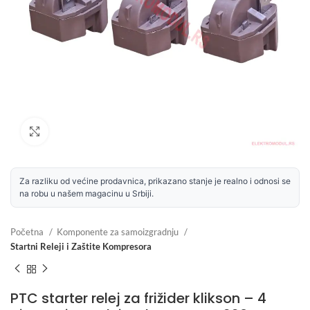
Uvećaj sliku
Za razliku od većine prodavnica, prikazano stanje je realno i odnosi se
na robu u našem magacinu u Srbiji.
Početna
Komponente za samoizgradnju
Startni Releji i Zaštite Kompresora
PTC starter relej za frižider klikson – 4