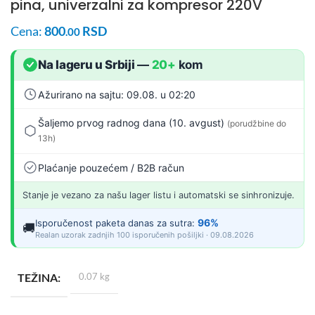
pina, univerzalni za kompresor 220V
Cena:
800
RSD
.00
Na lageru u Srbiji
—
20+
kom
Ažurirano na sajtu: 09.08. u 02:20
Šaljemo prvog radnog dana (10. avgust)
(porudžbine do
13h)
Plaćanje pouzećem / B2B račun
Stanje je vezano za našu lager listu i automatski se sinhronizuje.
96%
Isporučenost paketa danas za sutra:
🚚
Realan uzorak zadnjih 100 isporučenih pošiljki · 09.08.2026
TEŽINA
0.07 kg