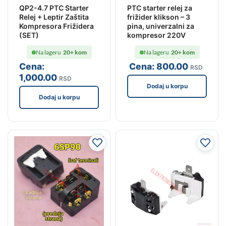
QP2-4.7 PTC Starter
PTC starter relej za
Relej + Leptir Zaštita
frižider klikson – 3
Kompresora Frižidera
pina, univerzalni za
(SET)
kompresor 220V
Na lageru
20+ kom
Na lageru
20+ kom
Cena:
Cena:
800
.00
RSD
1,000
.00
RSD
Dodaj u korpu
Dodaj u korpu