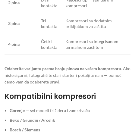
2 pina
kontakta
kompresori
Tri
Kompresori sa dodatnim
3 pina
kontakta
priključkom za zaštitu
Četiri
Kompresori sa integrisanom
4 pina
kontakta
termalnom zaštitom
Odaberite varijantu prema broju pinova na vašem kompresoru.
Ako
niste sigurni, fotografišite stari starter i pošaljite nam — pomoći
ćemo vam da odaberete pravi.
Kompatibilni kompresori
Gorenje
— svi modeli frižidera i zamrzivača
Beko / Grundig / Arcelik
Bosch / Siemens