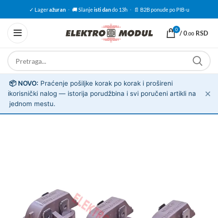
✓ Lager
ažuran
·
🚚 Slanje
isti dan
do 13h
·
📄 B2B ponude po PIB-u
0
/
0
RSD
.00
📦 NOVO:
Praćenje pošiljke korak po korak i prošireni
✕
ℹ️
korisnički nalog — istorija porudžbina i svi poručeni artikli na
jednom mestu.