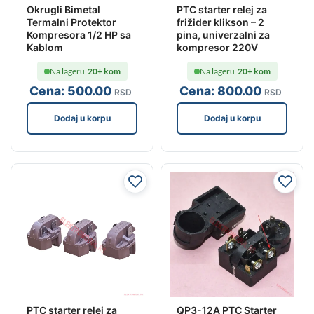
Okrugli Bimetal
PTC starter relej za
Termalni Protektor
frižider klikson – 2
Kompresora 1/2 HP sa
pina, univerzalni za
Kablom
kompresor 220V
Na lageru
20+ kom
Na lageru
20+ kom
Cena:
500
.00
Cena:
800
.00
RSD
RSD
Dodaj u korpu
Dodaj u korpu
PTC starter relej za
QP3-12A PTC Starter