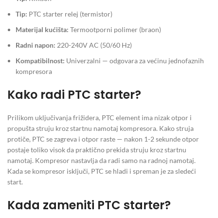
Tip:
PTC starter relej (termistor)
Materijal kućišta:
Termootporni polimer (braon)
Radni napon:
220-240V AC (50/60 Hz)
Kompatibilnost:
Univerzalni — odgovara za većinu jednofaznih
kompresora
Kako radi PTC starter?
Prilikom uključivanja frižidera, PTC element ima nizak otpor i
propušta struju kroz startnu namotaj kompresora. Kako struja
protiče, PTC se zagreva i otpor raste — nakon 1-2 sekunde otpor
postaje toliko visok da praktično prekida struju kroz startnu
namotaj. Kompresor nastavlja da radi samo na radnoj namotaj.
Kada se kompresor isključi, PTC se hladi i spreman je za sledeći
start.
Kada zameniti PTC starter?