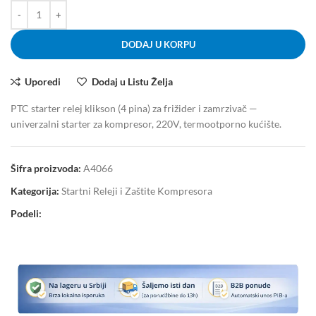
DODAJ U KORPU
Uporedi
Dodaj u Listu Želja
PTC starter relej klikson (4 pina) za frižider i zamrzivač —
univerzalni starter za kompresor, 220V, termootporno kućište.
Šifra proizvoda:
A4066
Kategorija:
Startni Releji i Zaštite Kompresora
Podeli: