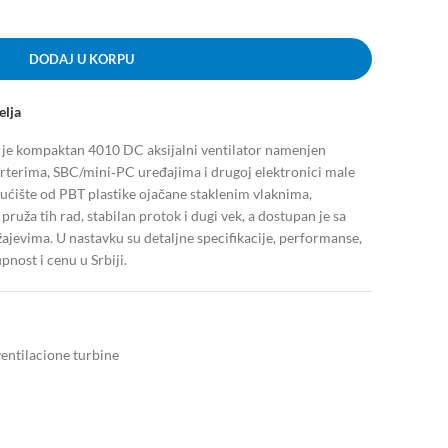
DODAJ U KORPU
elja
e kompaktan 4010 DC aksijalni ventilator namenjen
erterima, SBC/mini‑PC uređajima i drugoj elektronici male
ućište od PBT plastike ojačane staklenim vlaknima,
ža tih rad, stabilan protok i dugi vek, a dostupan je sa
žajevima. U nastavku su detaljne specifikacije, performanse,
pnost i cenu u Srbiji.
ventilacione turbine