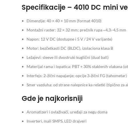
Specifikacije – 4010 DC mini ve
Dimenzije: 40 × 40 × 10 mm (format 4010)
Montažni raster: 32 × 32 mm; prečnik rupa ~4,3–4,5 mm
Napon: 12 V DC (dostupne i 5 V / 24 V varijante)
Motor: bezčetkasti DC (BLDC), izolaciona klasa B
Ležajevi: sleeve ili dvostruki kuglični (dual ball)
Materijal rama i lopatica: PBT + 30% staklenih vlakana (o
Interfejs: 2‑žični napajanje; opcije 3‑žični FG (tahometar)
Smer vazduha: od strane nalepnice ka rešetki (tipično za ak
Gde je najkorisniji
Aromatizeri i ovlaživači, uređaji za negu doma
Inverteri, mali SMPS, LED drajveri