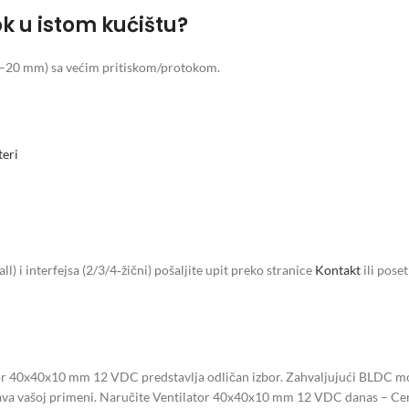
ok u istom kućištu?
15–20 mm) sa većim pritiskom/protokom.
teri
all) i interfejsa (2/3/4‑žični) pošaljite upit preko stranice
Kontakt
ili pose
tor 40x40x10 mm 12 VDC predstavlja odličan izbor. Zahvaljujući BLDC m
va vašoj primeni. Naručite Ventilator 40x40x10 mm 12 VDC danas – Cena