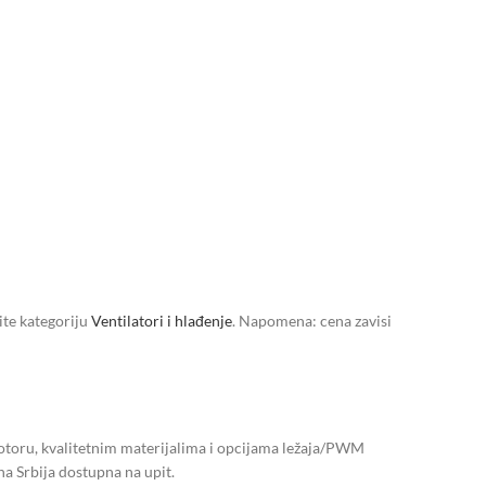
tite kategoriju
Ventilatori i hlađenje
. Napomena: cena zavisi
otoru, kvalitetnim materijalima i opcijama ležaja/PWM
 Srbija dostupna na upit.