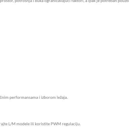
ostor, potrošnja i buka ograničavajući faktori, a ipak je potreban pouz
sličnim performansama i izborom ležaja.
irajte L/M modele ili koristite PWM regulaciju.