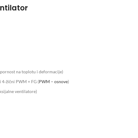
ntilator
tpornost na toplotu i deformacije)
 i 4‑žični PWM + FG (
PWM – osnove
)
sijalne ventilatore)