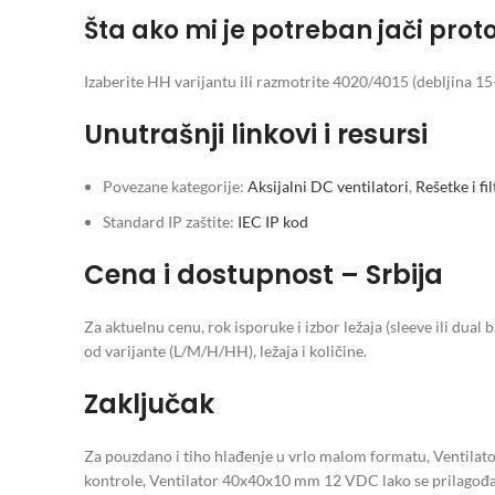
Šta ako mi je potreban jači prot
Izaberite HH varijantu ili razmotrite 4020/4015 (debljina 
Unutrašnji linkovi i resursi
Povezane kategorije:
Aksijalni DC ventilatori
,
Rešetke i fil
Standard IP zaštite:
IEC IP kod
Cena i dostupnost – Srbija
Za aktuelnu cenu, rok isporuke i izbor ležaja (sleeve ili dual b
od varijante (L/M/H/HH), ležaja i količine.
Zaključak
Za pouzdano i tiho hlađenje u vrlo malom formatu, Ventila
kontrole, Ventilator 40x40x10 mm 12 VDC lako se prilagođa