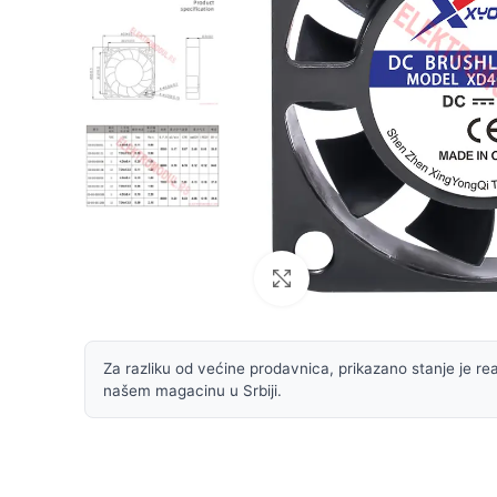
Uvećaj sliku
Za razliku od većine prodavnica, prikazano stanje je rea
našem magacinu u Srbiji.