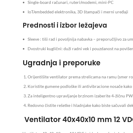
Single‑board računari, ruteri/modemi, mini‑PC
IoT/embedded elektronika, 3D štampači i merni uređaji
Prednosti i izbor ležajeva
Sleeve : tiši rad i povoljnija nabavka – preporučljivo za 
Dvostruki kuglični: duži radni vek i pouzdanost na poviše
Ugradnja i preporuke
Orijentišite ventilator prema strelicama na ramu (smer rot
Koristite gumene podloške ili antivibracione nosače kako 
Za inteligentno upravljanje brzinom izaberite 4‑žičnu PWM 
Redovno čistite rešetke i hladnjake kako biste sačuvali dek
Ventilator 40x40x10 mm 12 V