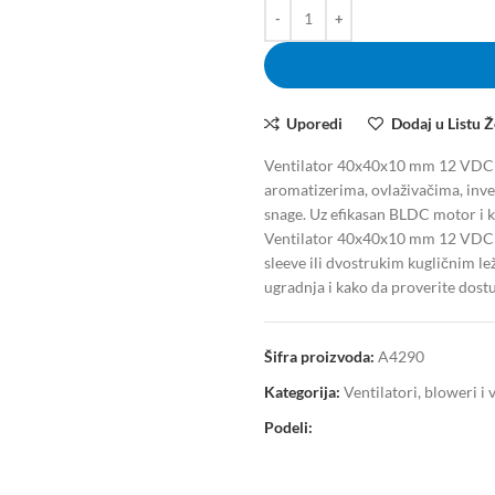
Uporedi
Dodaj u Listu Ž
Ventilator 40x40x10 mm 12 VDC j
aromatizerima, ovlaživačima, inv
snage. Uz efikasan BLDC motor i k
Ventilator 40x40x10 mm 12 VDC pru
sleeve ili dvostrukim kugličnim le
ugradnja i kako da proverite dostu
Šifra proizvoda:
A4290
Kategorija:
Ventilatori, bloweri i 
Podeli: