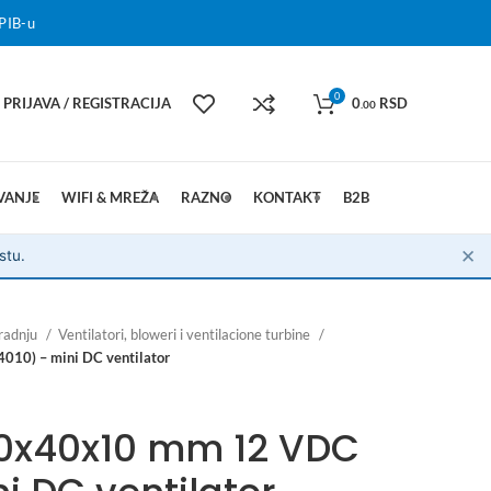
PIB-u
0
PRIJAVA / REGISTRACIJA
0
RSD
.00
VANJE
WIFI & MREŽA
RAZNO
KONTAKT
B2B
✕
stu.
radnju
Ventilatori, bloweri i ventilacione turbine
010) – mini DC ventilator
40x40x10 mm 12 VDC