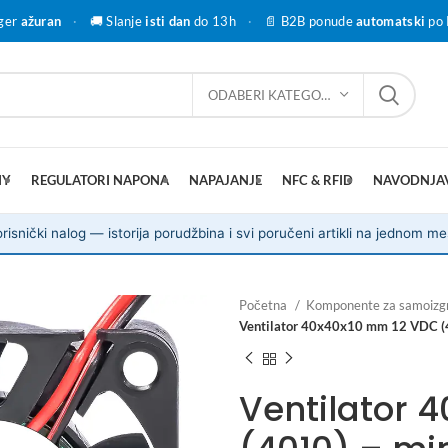
ger
ažuran
·
🚚 Slanje
isti dan
do 13h
·
📄 B2B ponude
automatski
po 
ODABERI KATEGORIJU
IY
REGULATORI NAPONA
NAPAJANJE
NFC & RFID
NAVODNJA
risnički nalog — istorija porudžbina i svi poručeni artikli na jednom me
Početna
Komponente za samoizg
Ventilator 40x40x10 mm 12 VDC (4
Ventilator 