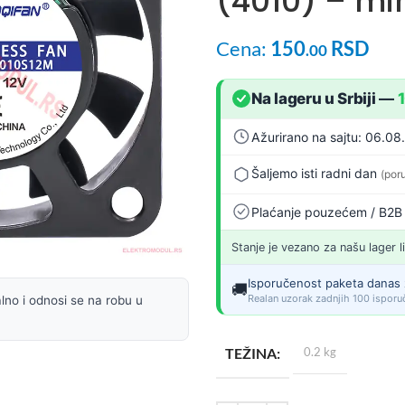
(4010) – min
Cena:
150
RSD
.00
Na lageru u Srbiji
—
Ažurirano na sajtu: 06.08
Šaljemo isti radni dan
(por
Plaćanje pouzećem / B2B
Stanje je vezano za našu lager l
Isporučenost paketa danas 
🚚
Realan uzorak zadnjih 100 isporuč
lno i odnosi se na robu u
TEŽINA
0.2 kg