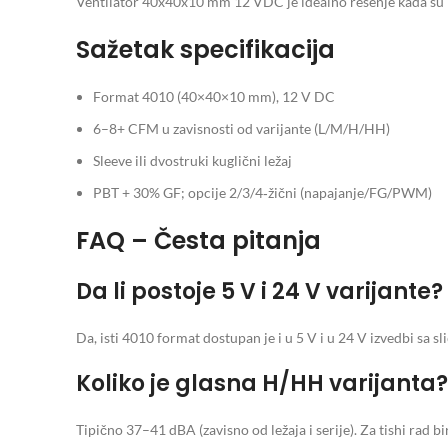
Ventilator 40x40x10 mm 12 VDC je idealno rešenje kada su pr
Sažetak specifikacija
Format 4010 (40×40×10 mm), 12 V DC
6–8+ CFM u zavisnosti od varijante (L/M/H/HH)
Sleeve ili dvostruki kuglični ležaj
PBT + 30% GF; opcije 2/3/4‑žični (napajanje/FG/PWM)
FAQ – Česta pitanja
Da li postoje 5 V i 24 V varijante?
Da, isti 4010 format dostupan je i u 5 V i u 24 V izvedbi sa 
Koliko je glasna H/HH varijanta?
Tipično 37–41 dBA (zavisno od ležaja i serije). Za tishi rad b