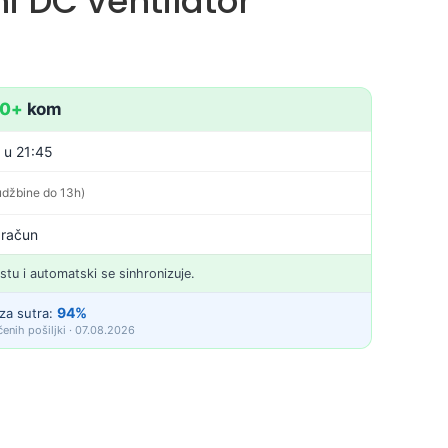
i DC ventilator
10+
kom
. u 21:45
udžbine do 13h)
 račun
istu i automatski se sinhronizuje.
94%
za sutra:
enih pošiljki · 07.08.2026