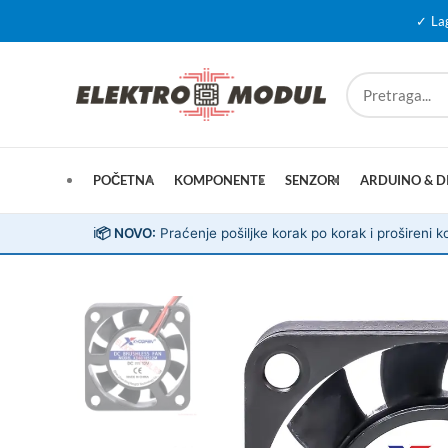
✓ La
POČETNA
KOMPONENTE
SENZORI
ARDUINO & D
ℹ️
📦 NOVO:
Praćenje pošiljke korak po korak i prošireni ko