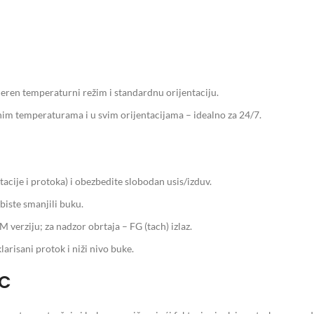
umeren temperaturni režim i standardnu orijentaciju.
nim temperaturama i u svim orijentacijama – idealno za 24/7.
acije i protoka) i obezbedite slobodan usis/izduv.
biste smanjili buku.
verziju; za nadzor obrtaja – FG (tach) izlaz.
larisani protok i niži nivo buke.
DC